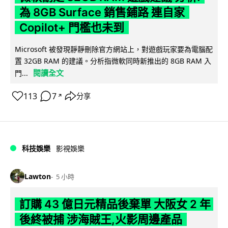
為 8GB Surface 銷售鋪路 連自家
Copilot+ 門檻也未到
Microsoft 被發現靜靜刪除官方網站上，對遊戲玩家要為電腦配
置 32GB RAM 的建議。分析指微軟同時新推出的 8GB RAM 入
閱讀全文
門...
113
7
分享
↗
科技娛樂
影視娛樂
Lawton
5 小時
訂購 43 億日元精品後棄單 大阪女 2 年
後終被捕 涉海賊王,火影周邊產品