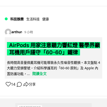
科技娛樂
生活科技
健康
arthur
9 小時
AirPods 用家注意聽力響紅燈 醫學界籲
耳機用戶謹守「60-60」鐵律
長時間高音量佩戴耳機可能導致永久性噪音性聽損。本文盤點 4
大聽力受損警號，介紹科學護耳的「60-60 原則」及 Apple 內
閱讀全文
置防護功能，...
14
分享