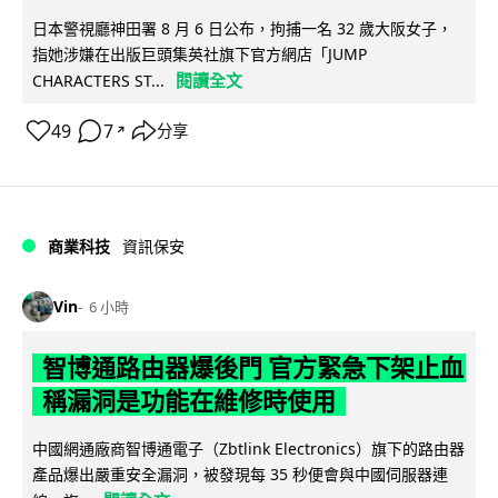
日本警視廳神田署 8 月 6 日公布，拘捕一名 32 歲大阪女子，
指她涉嫌在出版巨頭集英社旗下官方網店「JUMP
閱讀全文
CHARACTERS ST...
49
7
分享
↗
商業科技
資訊保安
Vin
6 小時
智博通路由器爆後門 官方緊急下架止血
稱漏洞是功能在維修時使用
中國網通廠商智博通電子（Zbtlink Electronics）旗下的路由器
產品爆出嚴重安全漏洞，被發現每 35 秒便會與中國伺服器連