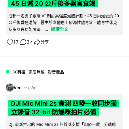
45 日減 20 公斤後多器官衰竭
成都一名男子跟隨 AI 制訂高強度減脂計劃，45 日內減去約 20
公斤後昏迷送院。醫生診斷他患上尿源性膿毒症、膿毒性休克
閱讀全文
及多器官功能障礙。...
17
3
分享
↗
3C科技
家居無線
影音產品
Vin
22 小時
DJI Mic Mini 2s 實測 四發一收同步獨
立錄音 32-bit 防爆咪拍片必備
DJI 最新推出的 Mic Mini 2s 無線咪支援「四發一收」分軌錄