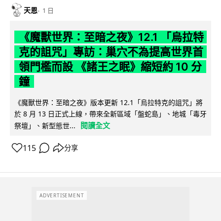
天恩
1 日
《魔獸世界：至暗之夜》12.1 「烏拉特
克的詛咒」專訪：巢穴不為提高世界首
領門檻而設 《諸王之眠》縮短約 10 分
鐘
《魔獸世界：至暗之夜》版本更新 12.1「烏拉特克的詛咒」將
於 8 月 13 日正式上線，帶來全新區域「盤蛇島」、地城「毒牙
閱讀全文
祭壇」、新型態世...
115
分享
ADVERTISEMENT