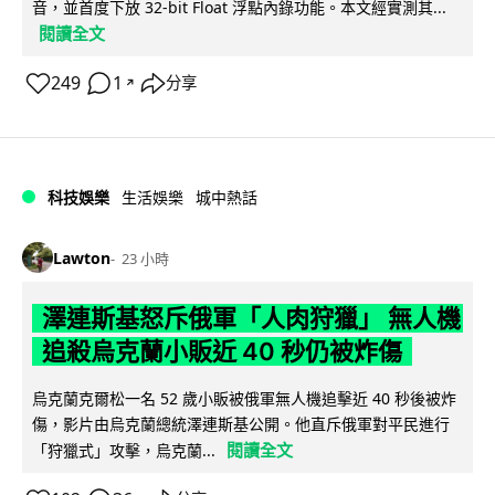
音，並首度下放 32-bit Float 浮點內錄功能。本文經實測其...
閱讀全文
249
1
分享
↗
科技娛樂
生活娛樂
城中熱話
Lawton
23 小時
澤連斯基怒斥俄軍「人肉狩獵」 無人機
追殺烏克蘭小販近 40 秒仍被炸傷
烏克蘭克爾松一名 52 歲小販被俄軍無人機追擊近 40 秒後被炸
傷，影片由烏克蘭總統澤連斯基公開。他直斥俄軍對平民進行
閱讀全文
「狩獵式」攻擊，烏克蘭...