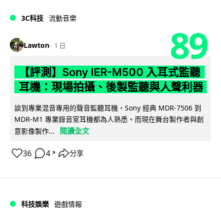
3C科技
流動音樂
89
Lawton
1 日
【評測】Sony IER-M500 入耳式監聽
耳機：現場拍攝、後製監聽與人聲利器
談到專業混音專用的聲音監聽耳機，Sony 經典 MDR-7506 到
MDR-M1 專業錄音室耳機都為人熟悉。而現在舞台製作者與創
閱讀全文
意影像製作...
36
4
分享
↗
科技娛樂
遊戲情報