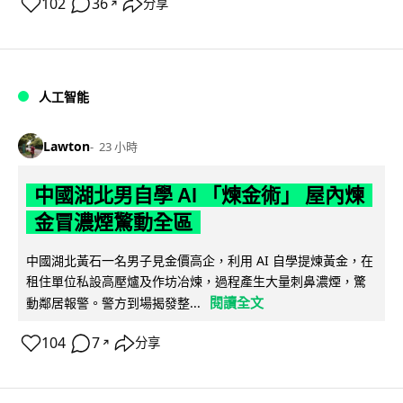
102
36
分享
↗
人工智能
Lawton
23 小時
中國湖北男自學 AI 「煉金術」 屋內煉
金冒濃煙驚動全區
中國湖北黃石一名男子見金價高企，利用 AI 自學提煉黃金，在
租住單位私設高壓爐及作坊冶煉，過程產生大量刺鼻濃煙，驚
閱讀全文
動鄰居報警。警方到場揭發整...
104
7
分享
↗