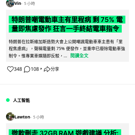
Vin
5 小時
特朗普嘲電動車主有里程病 剩 75% 電
量即焦慮發作 狂言一手終結電車指令
特朗普在拉斯維加斯造勢大會上公開嘲諷電動車車主患有「里
程焦慮病」，聲稱電量剩 75% 便發作，並重申已廢除電動車強
閱讀全文
制令。惟專業車媒隨即反駁，...
348
108
分享
↗
人工智能
Lawton
5 小時
微軟刪走 32GB RAM 遊戲建議 分析: