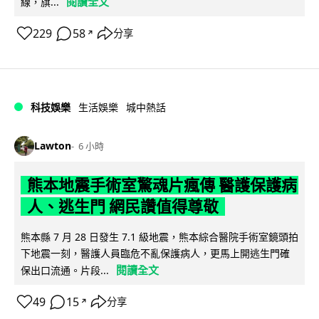
閱讀全文
線，旗...
229
58
分享
↗
科技娛樂
生活娛樂
城中熱話
Lawton
6 小時
熊本地震手術室驚魂片瘋傳 醫護保護病
人、逃生門 網民讚值得尊敬
熊本縣 7 月 28 日發生 7.1 級地震，熊本綜合醫院手術室鏡頭拍
下地震一刻，醫護人員臨危不亂保護病人，更馬上開逃生門確
閱讀全文
保出口流通。片段...
49
15
分享
↗