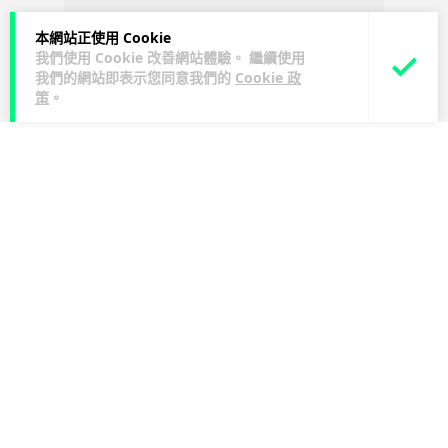
本網站正使用 Cookie
我們使用 Cookie 改善網站體驗。 繼續使用
我們的網站即表示您同意我們的
Cookie 政
策
。
人工智能
Lawton
1 日
華為科學家警告 NVIDIA 已近物理極限
華為「韜定律」可繞過摩爾定律瓶頸
華為半導體首席科學家廖恒罕見接受近 5 小時專訪，警告
NVIDIA 等西方晶片巨頭正逼近物理極限，傳統製程升級已失經
閱讀全文
濟效益。他同時介紹華為...