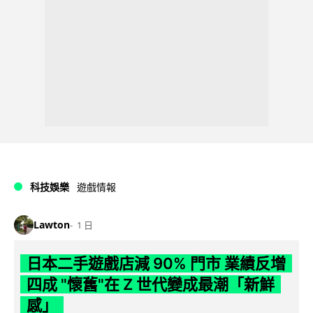
科技娛樂
遊戲情報
Lawton
1 日
日本二手遊戲店減 90% 門市 業績反增
四成 "懷舊"在 Z 世代變成最潮「新鮮
感」