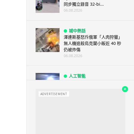
同步獨立錄音 32-bi...
06.08.2026
城中熱話
澤連斯基怒斥俄軍「人肉狩獵」
無人機追殺烏克蘭小販近 40 秒
仍被炸傷
06.08.2026
人工智能
中國湖北男自學 AI 「煉金術」
屋內煉金冒濃煙驚動全區
ADVERTISEMENT
06.08.2026
流動音樂
【評測】Sony IER-M500 入耳式
監聽耳機：現場拍攝、後製監
聽...