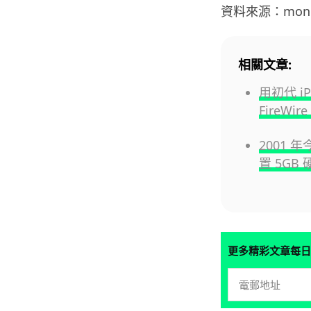
資料來源：money
相關文章:
用初代 i
FireW
2001 年
置 5GB
更多精彩文章每日