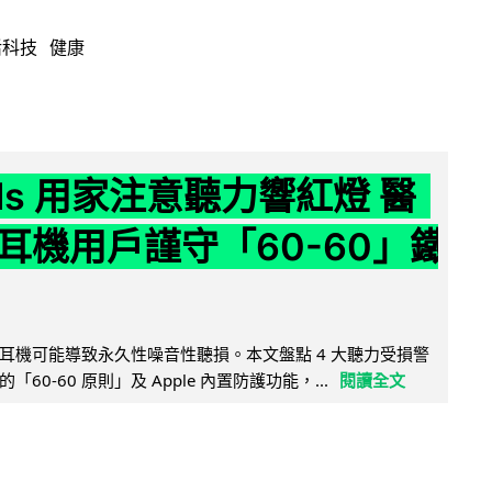
活科技
健康
ods 用家注意聽力響紅燈 醫
耳機用戶謹守「60-60」鐵
耳機可能導致永久性噪音性聽損。本文盤點 4 大聽力受損警
60-60 原則」及 Apple 內置防護功能，...
閱讀全文