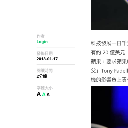
作者
Login
科技發展一日千
有約 20 億美
發佈日期
2018-01-17
蘋果，要求蘋果
父」Tony F
閱讀時間
2分鐘
機的影響負上責
字體大小
A
A
A