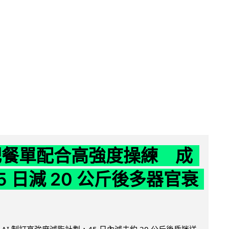
減肥餐單配合高強度操練 成
5 日減 20 公斤後多器官衰
AI 制訂高強度減脂計劃，45 日內減去約 20 公斤後昏迷送