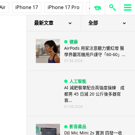
Air
iPhone 17
iPhone 17 Pro
AirPods Pro 3
Ap
最新文章
全部
健康
AirPods 用家注意聽力響紅燈 醫
學界籲耳機用戶謹守「60-60」...
07.08.2026
人工智能
AI 減肥餐單配合高強度操練 成
都男 45 日減 20 公斤後多器官
衰...
07.08.2026
影音產品
DJI Mic Mini 2s 實測 四發一收