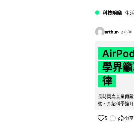
科技娛樂
生
arthur
2 小時
AirP
學界籲
律
長時間高音量佩戴
號，介紹科學護耳的「
5
分享