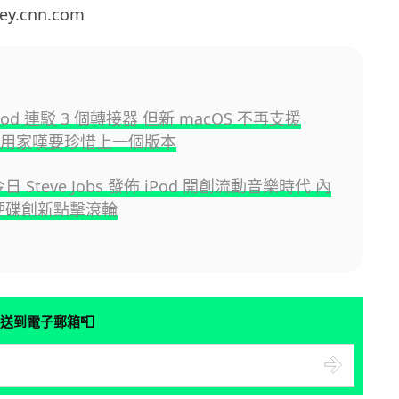
.cnn.com
Pod 連駁 3 個轉接器 但新 macOS 不再支援
ire 用家嘆要珍惜上一個版本
今日 Steve Jobs 發佈 iPod 開創流動音樂時代 內
 硬碟創新點擊滾輪
📮
送到電子郵箱