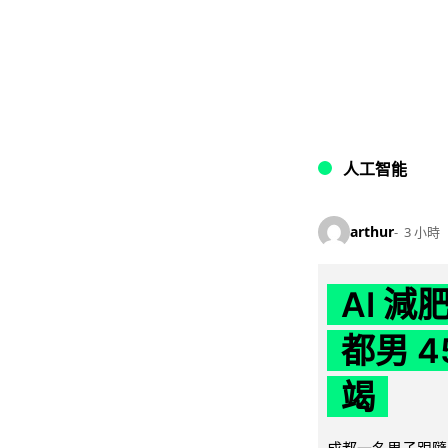
人工智能
arthur
3 小時
AI 
都男 4
竭
成都一名男子跟隨 