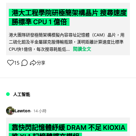
港大工程學院研極簡架構晶片 搜尋速度
勝標準 CPU 1 億倍
港大團隊研發極簡架構模擬內容尋址記憶體（CAM）晶片，用
二硫化鉬及半金屬銻克服傳輸瓶頸，漢明距離計算速度比標準
閱讀全文
CPU快1億倍，每次搜尋耗能低...
15
分享
人工智能
Lawton
14 小時
靠快閃記憶體紓緩 DRAM 不足 KIOXIA