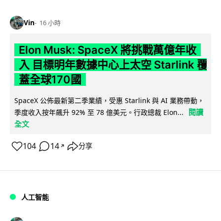
Vin
16 小時
Elon Musk: SpaceX 將挑戰萬億年收
入 目標明年數據中心上太空 Starlink 覆
蓋全球170國
SpaceX 公佈最新第二季業績，受惠 Starlink 與 AI 業務帶動，
閱讀
季度收入按年飆升 92% 至 78 億美元。行政總裁 Elon...
全文
104
14
分享
↗
人工智能