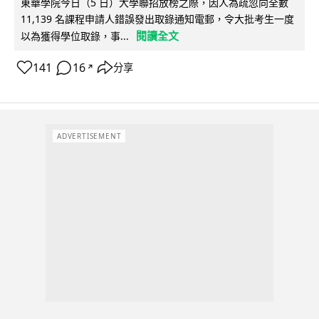
東華學院今日（5 日）大學聯招放榜之際，因人為疏忽向全數
11,139 名課程申請人錯誤發出取錄通知電郵，令大批考生一度
閱讀全文
以為獲得學位取錄，事...
141
16
分享
↗
ADVERTISEMENT