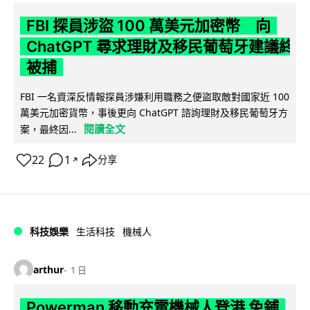
FBI 探員涉盜 100 萬美元加密幣 向
ChatGPT 尋求理財及移民葡萄牙建議終
被捕
FBI 一名資深反情報探員涉嫌利用職務之便盜取敵對國家近 100
萬美元加密貨幣，事後更向 ChatGPT 諮詢理財及移民葡萄牙方
閱讀全文
案，最終因...
22
1
分享
↗
科技娛樂
生活科技
機械人
arthur
1 日
Powerman 移動充電機械人登港 免鋪