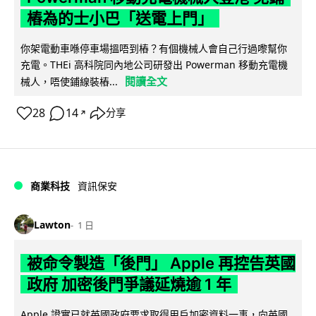
樁為的士小巴「送電上門」
你架電動車喺停車場搵唔到樁？有個機械人會自己行過嚟幫你
充電。THEi 高科院同內地公司研發出 Powerman 移動充電機
閱讀全文
械人，唔使鋪線裝樁...
28
14
分享
↗
商業科技
資訊保安
Lawton
1 日
被命令製造「後門」 Apple 再控告英國
政府 加密後門爭議延燒逾 1 年
Apple 證實已就英國政府要求取得用戶加密資料一事，向英國