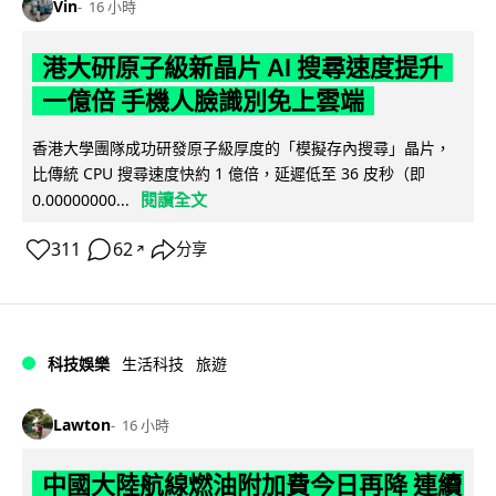
Vin
16 小時
港大研原子級新晶片 AI 搜尋速度提升
一億倍 手機人臉識別免上雲端
香港大學團隊成功研發原子級厚度的「模擬存內搜尋」晶片，
比傳統 CPU 搜尋速度快約 1 億倍，延遲低至 36 皮秒（即
閱讀全文
0.00000000...
311
62
分享
↗
科技娛樂
生活科技
旅遊
Lawton
16 小時
中國大陸航線燃油附加費今日再降 連續