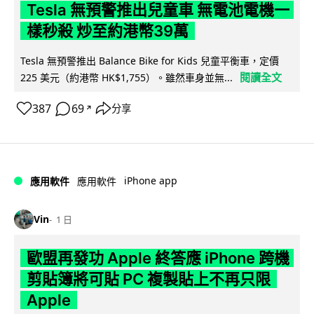
Tesla 無預警推出兒童車 無電池電機一
樣秒殺 炒至約港幣39萬
Tesla 無預警推出 Balance Bike for Kids 兒童平衡車，定價
閱讀全文
225 美元（約港幣 HK$1,755）。雖然車身並無...
387
69
分享
↗
iPhone app
應用軟件
應用軟件
Vin
1 日
歐盟再發功 Apple 終答應 iPhone 跨機
剪貼簿將可貼 PC 複製貼上不再只限
Apple