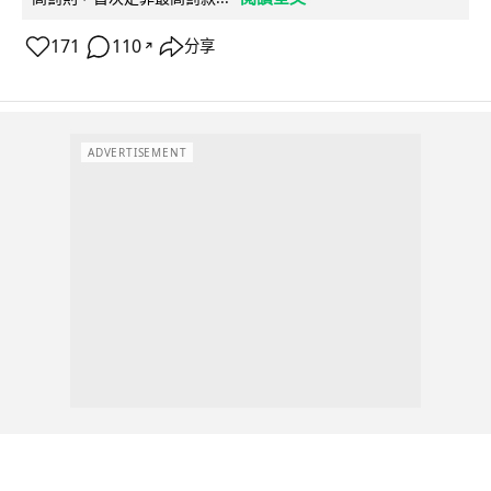
171
110
分享
↗
ADVERTISEMENT