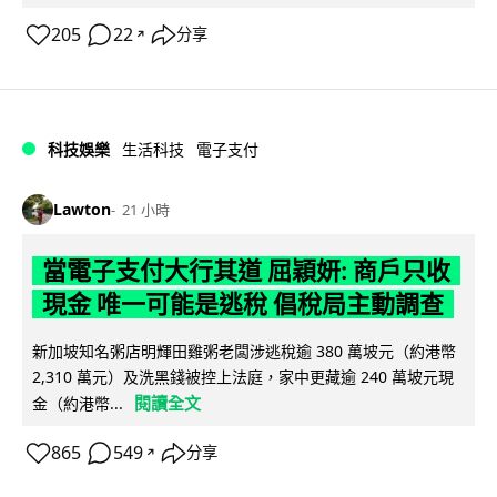
205
22
分享
↗
科技娛樂
生活科技
電子支付
Lawton
21 小時
當電子支付大行其道 屈穎妍: 商戶只收
現金 唯一可能是逃稅 倡稅局主動調查
新加坡知名粥店明輝田雞粥老闆涉逃稅逾 380 萬坡元（約港幣
2,310 萬元）及洗黑錢被控上法庭，家中更藏逾 240 萬坡元現
閱讀全文
金（約港幣...
865
549
分享
↗