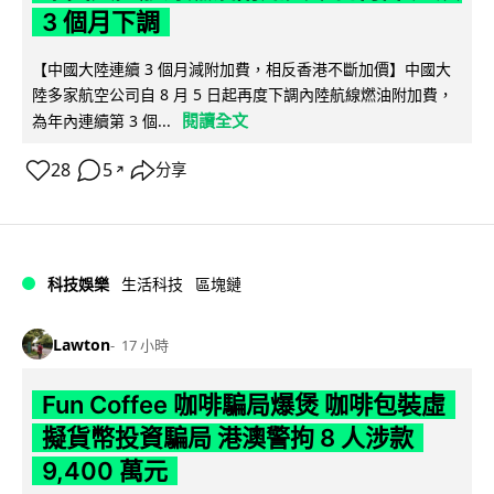
3 個月下調
【中國大陸連續 3 個月減附加費，相反香港不斷加價】中國大
陸多家航空公司自 8 月 5 日起再度下調內陸航線燃油附加費，
閱讀全文
為年內連續第 3 個...
28
5
分享
↗
科技娛樂
生活科技
區塊鏈
Lawton
17 小時
Fun Coffee 咖啡騙局爆煲 咖啡包裝虛
擬貨幣投資騙局 港澳警拘 8 人涉款
9,400 萬元