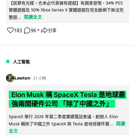
【就算有光碟，也未必代表擁有遊戲】有調查發現，34% PS5
實體遊戲及 50% Xbox Series X 實體遊戲在完全斷網下無法完
閱讀全文
整遊...
183
96
分享
↗
人工智能
Lawton
21 小時
Elon Musk 稱 SpaceX Tesla 是地球最
強兩間硬件公司 「除了中國之外」
SpaceX 舉行 2026 年第二季度業績電話會議，創辦人 Elon
閱讀
Musk 稱除了中國之外 SpaceX 與 Tesla 是地球硬件實...
全文