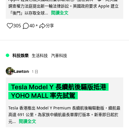
調查權力法庭提出新一輪法律訴訟。英國政府要求 Apple 建立
閱讀全文
「後門」以存取全球...
305
40
分享
↗
科技娛樂
生活科技
汽車科技
Lawton
1 日
Tesla Model Y 長續航後驅版抵港
YOHO MALL 率先試駕
Tesla 香港推出 Model Y Premium 長續航後輪驅動版，續航最
高達 691 公里，為家族中續航最長單摩打版本。新車即日起於
閱讀全文
元...