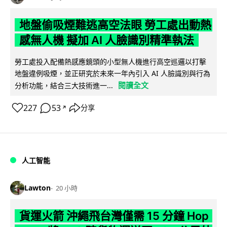
地盤偷吸煙難逃高空法眼 勞工處出動熱
感無人機 擬加 AI 人臉識別精準執法
勞工處投入配備熱感應鏡頭的小型無人機進行高空巡邏以打擊
地盤違例吸煙，並正研究於未來一年內引入 AI 人臉識別與行為
閱讀全文
分析功能，結合三大技術進一...
227
53
分享
↗
人工智能
Lawton
20 小時
貨運火箭 沖繩飛台灣僅需 15 分鐘 Hop