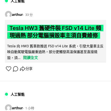
人工智能
arthur
33 分
Tesla HW3 舊硬件裝 FSD v14 Lite 頻
現過熱 部分電腦損毀車主須自費維修
Tesla 向 HW3 舊車款推送 FSD v14 Lite 系統，引發大量車主反
映自動駕駛電腦嚴重過熱，部分更觸發高溫保護甚至直接燒
閱讀全文
毀，須...
分享
人工智能
arthur
1 小時