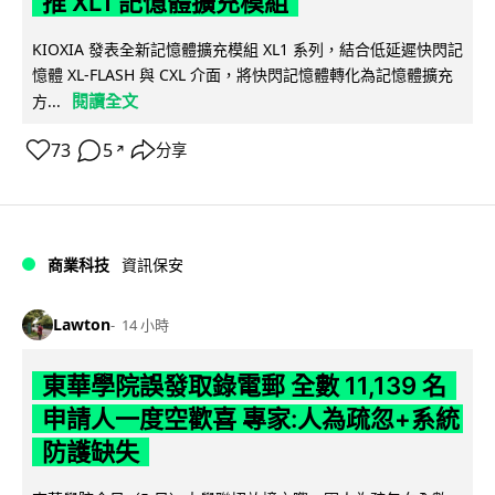
推 XL1 記憶體擴充模組
KIOXIA 發表全新記憶體擴充模組 XL1 系列，結合低延遲快閃記
憶體 XL-FLASH 與 CXL 介面，將快閃記憶體轉化為記憶體擴充
閱讀全文
方...
73
5
分享
↗
商業科技
資訊保安
Lawton
14 小時
東華學院誤發取錄電郵 全數 11,139 名
申請人一度空歡喜 專家:人為疏忽+系統
防護缺失