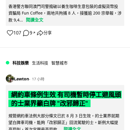
香港警方聯同澳門司警搗破以養生咖啡生意包裝的虛擬貨幣投
資騙局 Fun Coffee，兩地共拘捕 8 人，接獲逾 200 宗舉報，涉
閱讀全文
款 9,4...
107
9
分享
↗
科技娛樂
生活科技
智慧城市
Lawton
17 小時
網約車條例生效 有司機暫時停工避風頭
的士業界籲白牌 "改邪歸正"
規管網約車法例大部分條文已於 8 月 3 日生效，的士業界就期
望白牌車司機，能夠「改邪歸正」回流駕駛的士。新例大幅提
閱讀全文
高罰則，首次定罪最高罰款...