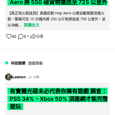
Aero 將 550 磅貨物運送至 725 公里外
【真正用火箭送貨】美國初創 Hop Aero 公開自動駕駛貨運火
箭，聲稱可在 15 分鐘內將 250 公斤物資投送 750 公里外，並
閱讀全文
以沖繩...
45
6
分享
↗
科技娛樂
遊戲情報
Lawton
21 小時
有實體光碟未必代表你擁有遊戲 調查：
PS5 34%、Xbox 50% 須連網才能完整
遊玩