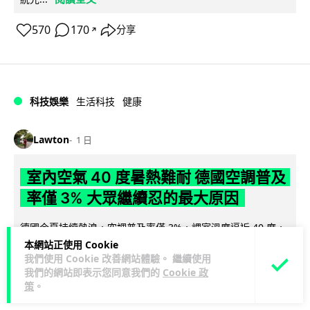
570
170
分享
↗
科技娛樂
生活科技
健康
Lawton
1 日
室內空氣 40 度暑熱難耐 德國空調普及
率僅 3% 大眾繼續忍的最大原因
德國今夏持續熱浪，空調普及率僅 3%，課室溫度逼近 40 度，
全年因高溫死亡人數已升至約 9,800 人。德國及鄰國法國長期
本網站正使用 Cookie
我們使用 Cookie 改善網站體驗。 繼續使用
閱讀全文
抗拒安裝空調背後...
我們的網站即表示您同意我們的
Cookie 政
策
。
136
22
分享
↗