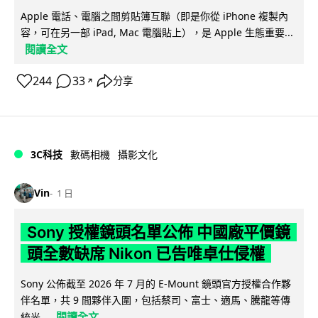
Apple 電話、電腦之間剪貼簿互聯（即是你從 iPhone 複製內
容，可在另一部 iPad, Mac 電腦貼上），是 Apple 生態重要...
閱讀全文
244
33
分享
↗
3C科技
數碼相機
攝影文化
Vin
1 日
Sony 授權鏡頭名單公佈 中國廠平價鏡
頭全數缺席 Nikon 已告唯卓仕侵權
Sony 公佈截至 2026 年 7 月的 E-Mount 鏡頭官方授權合作夥
伴名單，共 9 間夥伴入圍，包括蔡司、富士、適馬、騰龍等傳
閱讀全文
統光...