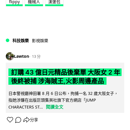
flippy
機械人
漢堡包
科技娛樂
影視娛樂
Lawton
13 分
訂購 43 億日元精品後棄單 大阪女 2 年
後終被捕 涉海賊王,火影周邊產品
日本警視廳神田署 8 月 6 日公布，拘捕一名 32 歲大阪女子，
指她涉嫌在出版巨頭集英社旗下官方網店「JUMP
閱讀全文
CHARACTERS ST...
分享