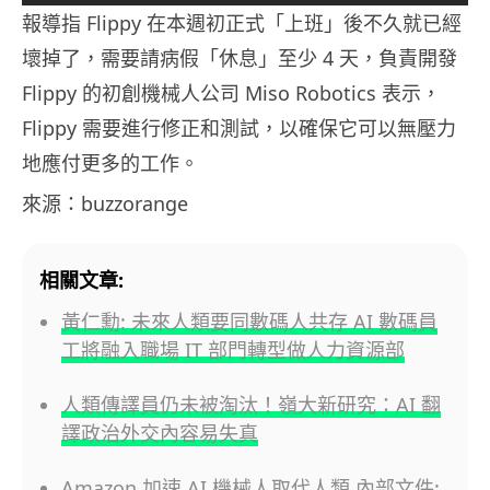
報導指 Flippy 在本週初正式「上班」後不久就已經
壞掉了，需要請病假「休息」至少 4 天，負責開發
Flippy 的初創機械人公司 Miso Robotics 表示，
Flippy 需要進行修正和測試，以確保它可以無壓力
地應付更多的工作。
來源：buzzorange
相關文章:
黃仁勳: 未來人類要同數碼人共存 AI 數碼員
工將融入職場 IT 部門轉型做人力資源部
人類傳譯員仍未被淘汰！嶺大新研究：AI 翻
譯政治外交內容易失真
Amazon 加速 AI 機械人取代人類 內部文件: