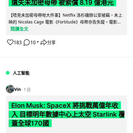
遺失未加密母帶 被索償 8.19 億港元
【唔見未加密母帶咁大件事】Netflix 洛杉磯辦公室被竊，未上
映的 Nicolas Cage 電影《Fortitude》母帶亦告失蹤。電影...
閱讀全文
183
10
分享
↗
人工智能
Vin
1 日
Elon Musk: SpaceX 將挑戰萬億年收
入 目標明年數據中心上太空 Starlink 覆
蓋全球170國