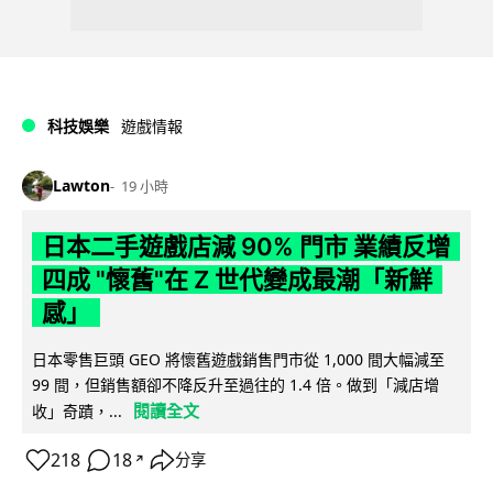
科技娛樂
遊戲情報
Lawton
19 小時
日本二手遊戲店減 90% 門市 業績反增
四成 "懷舊"在 Z 世代變成最潮「新鮮
感」
日本零售巨頭 GEO 將懷舊遊戲銷售門市從 1,000 間大幅減至
99 間，但銷售額卻不降反升至過往的 1.4 倍。做到「減店增
閱讀全文
收」奇蹟，...
218
18
分享
↗