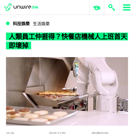
WWDC 2026
GenAI 與雲端科技專區
ERP 與商業 AI
人類員工仲捱得？快餐店機械人上班首天即壞掉
科技娛樂
生活娛樂
人類員工仲捱得？快餐店機械人上班首天
即壞掉
作者
發佈日期
閱讀時間