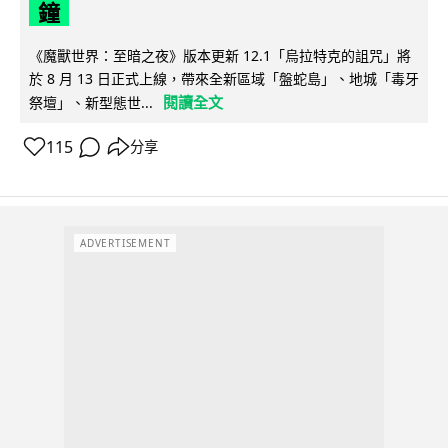
鐘
《魔獸世界：至暗之夜》版本更新 12.1「烏拉特克的詛咒」將
於 8 月 13 日正式上線，帶來全新區域「盤蛇島」、地城「毒牙
閱讀全文
祭壇」、新型態世...
115
分享
ADVERTISEMENT