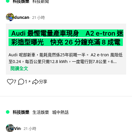
科技娛樂
科技新聞
duncan
21 小時
Audi 最慳電量產車現身 A2 e-tron 迷
彩造型曝光 快充 26 分鐘充滿 8 成電
Audi 呢部新車，能耗竟然係25年前嘅一半。 A2 e-tron 風阻低
至0.24，每百公里只需12.8 kWh，一度電行到7.8公里。6...
閱讀全文
7
1
分享
↗
科技娛樂
生活娛樂
城中熱話
Vin
21 小時