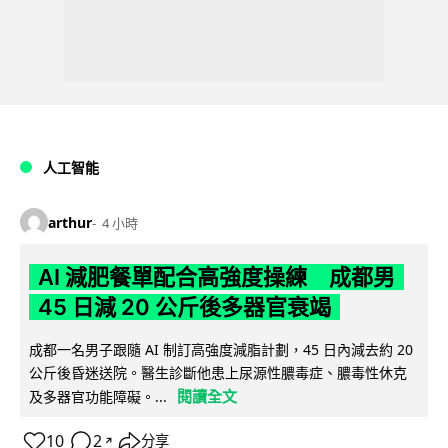
人工智能
arthur
4 小時
AI 減肥餐單配合高強度操練 成都男
45 日減 20 公斤後多器官衰竭
成都一名男子跟隨 AI 制訂高強度減脂計劃，45 日內減去約 20
公斤後昏迷送院。醫生診斷他患上尿源性膿毒症、膿毒性休克
閱讀全文
及多器官功能障礙。...
10
2
分享
↗