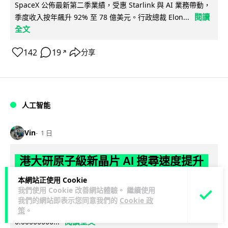
SpaceX 公佈最新第二季業績，受惠 Starlink 與 AI 業務帶動，
閱讀
季度收入按年飆升 92% 至 78 億美元。行政總裁 Elon...
全文
142
19
分享
↗
人工智能
Vin
1 日
港大研原子級新晶片 AI 搜尋速度提升
一億倍 手機人臉識別免上雲端
本網站正使用 Cookie
我們使用 Cookie 改善網站體驗。 繼續使用
香港大學團隊成功研發原子級厚度的「模擬存內搜尋」晶片，
我們的網站即表示您同意我們的
Cookie 政
比傳統 CPU 搜尋速度快約 1 億倍，延遲低至 36 皮秒（即
策
。
閱讀全文
0.00000000...