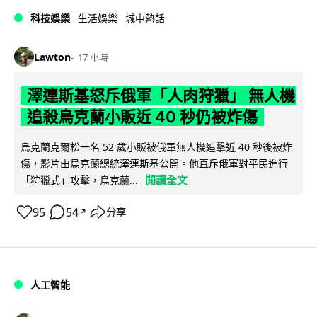
科技娛樂
生活娛樂
城中熱話
Lawton
17 小時
澤連斯基怒斥俄軍「人肉狩獵」 無人機
追殺烏克蘭小販近 40 秒仍被炸傷
烏克蘭克爾松一名 52 歲小販被俄軍無人機追擊近 40 秒後被炸
傷，影片由烏克蘭總統澤連斯基公開。他直斥俄軍對平民進行
閱讀全文
「狩獵式」攻擊，烏克蘭...
95
54
分享
↗
人工智能