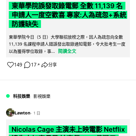
東華學院誤發取錄電郵 全數 11,139 名
申請人一度空歡喜 專家:人為疏忽+系統
防護缺失
東華學院今日（5 日）大學聯招放榜之際，因人為疏忽向全數
11,139 名課程申請人錯誤發出取錄通知電郵，令大批考生一度
閱讀全文
以為獲得學位取錄，事...
149
17
分享
↗
科技娛樂
影視娛樂
Lawton
1 日
Nicolas Cage 主演未上映電影 Netflix