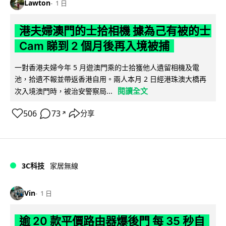
Lawton
1 日
港夫婦澳門的士拾相機 據為己有被的士
Cam 睇到 2 個月後再入境被捕
一對香港夫婦今年 5 月遊澳門乘的士拾獲他人遺留相機及電
池，拾遺不報並帶返香港自用。兩人本月 2 日經港珠澳大橋再
閱讀全文
次入境澳門時，被治安警察局...
506
73
分享
↗
3C科技
家居無線
Vin
1 日
逾 20 款平價路由器爆後門 每 35 秒自