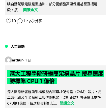
映自動駕駛電腦嚴重過熱，部分更觸發高溫保護甚至直接燒
閱讀全文
毀，須...
10
1
分享
↗
人工智能
arthur
1 日
港大工程學院研極簡架構晶片 搜尋速度
勝標準 CPU 1 億倍
港大團隊研發極簡架構模擬內容尋址記憶體（CAM）晶片，用
二硫化鉬及半金屬銻克服傳輸瓶頸，漢明距離計算速度比標準
閱讀全文
CPU快1億倍，每次搜尋耗能低...