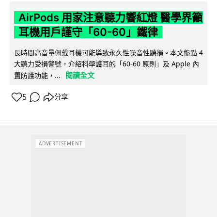
AirPods 用家注意聽力響紅燈 醫學界籲
耳機用戶謹守「60-60」鐵律
長時間高音量佩戴耳機可能導致永久性噪音性聽損。本文盤點 4
大聽力受損警號，介紹科學護耳的「60-60 原則」及 Apple 內
閱讀全文
置防護功能，...
5
分享
ADVERTISEMENT