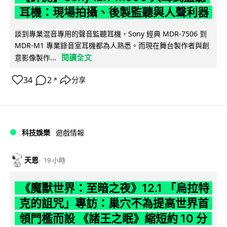
耳機：現場拍攝、後製監聽與人聲利器
談到專業混音專用的聲音監聽耳機，Sony 經典 MDR-7506 到
MDR-M1 專業錄音室耳機都為人熟悉。而現在舞台製作者與創
閱讀全文
意影像製作...
34
2
分享
↗
科技娛樂
遊戲情報
天恩
19 小時
《魔獸世界：至暗之夜》12.1 「烏拉特
克的詛咒」專訪：巢穴不為提高世界首
領門檻而設 《諸王之眠》縮短約 10 分