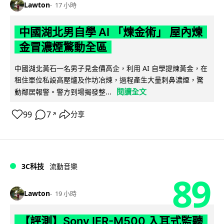
Lawton
17 小時
中國湖北男自學 AI 「煉金術」 屋內煉
金冒濃煙驚動全區
中國湖北黃石一名男子見金價高企，利用 AI 自學提煉黃金，在
租住單位私設高壓爐及作坊冶煉，過程產生大量刺鼻濃煙，驚
閱讀全文
動鄰居報警。警方到場揭發整...
99
7
分享
↗
3C科技
流動音樂
89
Lawton
19 小時
【評測】Sony IER-M500 入耳式監聽