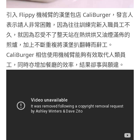
引入 Flippy 機械臂的漢堡包店 CaliBurger，發言人
表示請人非常困難，因為往往訓練完新入職員工不
久，就因為忍受不了整天站在熱烘烘又油煙滿佈的
煎爐，加上不斷重複將漢堡扒翻轉而辭工。
CaliBurger 相信使用機械臂能夠有效取代人類員
工，同時亦增加餐廳的效率，結果卻事與願違。