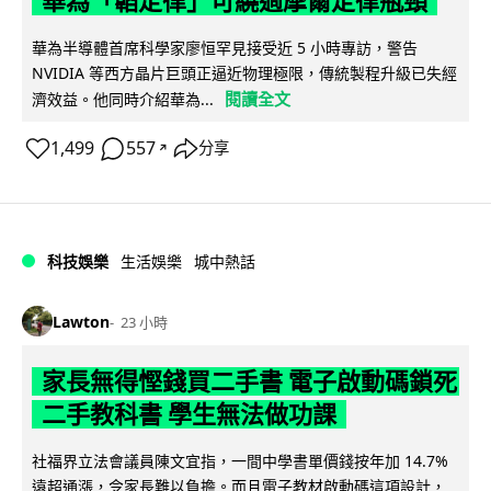
華為「韜定律」可繞過摩爾定律瓶頸
華為半導體首席科學家廖恒罕見接受近 5 小時專訪，警告
NVIDIA 等西方晶片巨頭正逼近物理極限，傳統製程升級已失經
閱讀全文
濟效益。他同時介紹華為...
1,499
557
分享
↗
科技娛樂
生活娛樂
城中熱話
Lawton
23 小時
家長無得慳錢買二手書 電子啟動碼鎖死
二手教科書 學生無法做功課
社福界立法會議員陳文宜指，一間中學書單價錢按年加 14.7%
遠超通漲，令家長難以負擔。而且電子教材啟動碼這項設計，