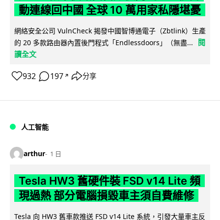
動連線回中國 全球 10 萬用家私隱堪憂
網絡安全公司 VulnCheck 揭發中國智博通電子（Zbtlink）生產
閱
的 20 多款路由器內置後門程式「Endlessdoors」（無盡...
讀全文
932
197
分享
↗
人工智能
arthur
1 日
Tesla HW3 舊硬件裝 FSD v14 Lite 頻
現過熱 部分電腦損毀車主須自費維修
Tesla 向 HW3 舊車款推送 FSD v14 Lite 系統，引發大量車主反