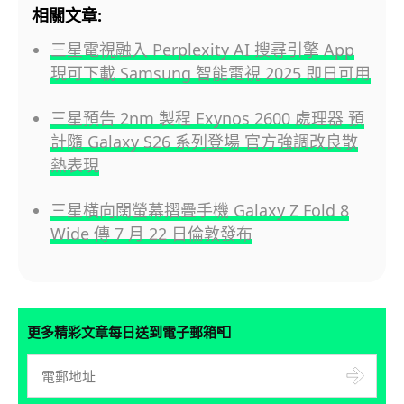
相關文章:
三星電視融入 Perplexity AI 搜尋引擎 App
現可下載 Samsung 智能電視 2025 即日可用
三星預告 2nm 製程 Exynos 2600 處理器 預
計隨 Galaxy S26 系列登場 官方強調改良散
熱表現
三星橫向闊螢幕摺疊手機 Galaxy Z Fold 8
Wide 傳 7 月 22 日倫敦發布
📮
更多精彩文章每日送到電子郵箱