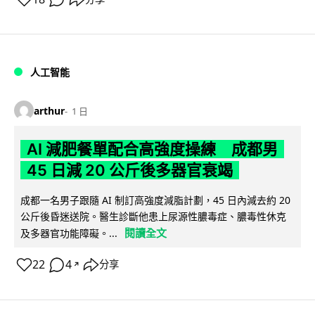
人工智能
arthur
1 日
AI 減肥餐單配合高強度操練 成都男
45 日減 20 公斤後多器官衰竭
成都一名男子跟隨 AI 制訂高強度減脂計劃，45 日內減去約 20
公斤後昏迷送院。醫生診斷他患上尿源性膿毒症、膿毒性休克
閱讀全文
及多器官功能障礙。...
22
4
分享
↗