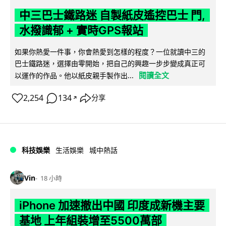
中三巴士鐵路迷 自製紙皮遙控巴士 門,
水撥識郁 + 實時GPS報站
如果你熱愛一件事，你會熱愛到怎樣的程度？一位就讀中三的
巴士鐵路迷，選擇由零開始，把自己的興趣一步步變成真正可
閱讀全文
以運作的作品。他以紙皮親手製作出...
2,254
134
分享
↗
科技娛樂
生活娛樂
城中熱話
Vin
18 小時
iPhone 加速撤出中國 印度成新機主要
基地 上年組裝增至5500萬部