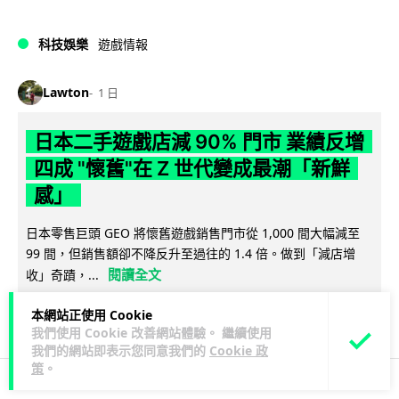
科技娛樂
遊戲情報
Lawton
1 日
日本二手遊戲店減 90% 門市 業績反增
四成 "懷舊"在 Z 世代變成最潮「新鮮
感」
日本零售巨頭 GEO 將懷舊遊戲銷售門市從 1,000 間大幅減至
99 間，但銷售額卻不降反升至過往的 1.4 倍。做到「減店增
閱讀全文
收」奇蹟，...
252
20
分享
本網站正使用 Cookie
↗
我們使用 Cookie 改善網站體驗。 繼續使用
我們的網站即表示您同意我們的
Cookie 政
策
。