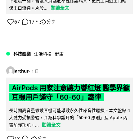
下地震一刻，醫護人員臨危不亂保護病人，更馬上開逃生門確
閱讀全文
保出口流通。片段...
67
17
分享
↗
科技娛樂
生活科技
健康
arthur
1 日
AirPods 用家注意聽力響紅燈 醫學界籲
耳機用戶謹守「60-60」鐵律
長時間高音量佩戴耳機可能導致永久性噪音性聽損。本文盤點 4
大聽力受損警號，介紹科學護耳的「60-60 原則」及 Apple 內
閱讀全文
置防護功能，...
18
分享