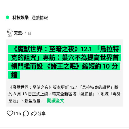
科技娛樂
遊戲情報
天恩
1 日
《魔獸世界：至暗之夜》12.1 「烏拉特
克的詛咒」專訪：巢穴不為提高世界首
領門檻而設 《諸王之眠》縮短約 10 分
鐘
《魔獸世界：至暗之夜》版本更新 12.1「烏拉特克的詛咒」將
於 8 月 13 日正式上線，帶來全新區域「盤蛇島」、地城「毒牙
閱讀全文
祭壇」、新型態世...
116
分享