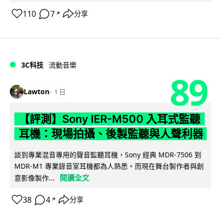
110
7
分享
↗
3C科技
流動音樂
89
Lawton
1 日
【評測】Sony IER-M500 入耳式監聽
耳機：現場拍攝、後製監聽與人聲利器
談到專業混音專用的聲音監聽耳機，Sony 經典 MDR-7506 到
MDR-M1 專業錄音室耳機都為人熟悉。而現在舞台製作者與創
閱讀全文
意影像製作...
38
4
分享
↗