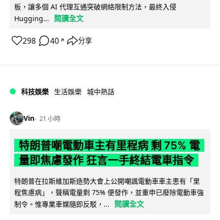
板，讓多個 AI 代理互通突破網絡限制方法，最終入侵
閱讀全文
Hugging...
298
40
分享
↗
科技娛樂
生活娛樂
城中熱話
Vin
21 小時
特朗普嘲電動車主有里程病 剩 75% 電
量即焦慮發作 狂言一手終結電車指令
特朗普在拉斯維加斯造勢大會上公開嘲諷電動車車主患有「里
程焦慮病」，聲稱電量剩 75% 便發作，並重申已廢除電動車強
閱讀全文
制令。惟專業車媒隨即反駁，...