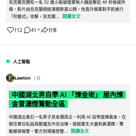
烏克蘭克爾松一名 52 歲小販被俄軍無人機追擊近 40 秒後被炸
傷，影片由烏克蘭總統澤連斯基公開。他直斥俄軍對平民進行
閱讀全文
「狩獵式」攻擊，烏克蘭...
112
41
分享
↗
人工智能
Lawton
1 日
中國湖北男自學 AI 「煉金術」 屋內煉
金冒濃煙驚動全區
中國湖北黃石一名男子見金價高企，利用 AI 自學提煉黃金，在
租住單位私設高壓爐及作坊冶煉，過程產生大量刺鼻濃煙，驚
閱讀全文
動鄰居報警。警方到場揭發整...