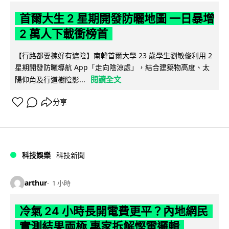
首爾大生 2 星期開發防曬地圖 一日暴增
2 萬人下載衝榜首
【行路都要揀好有遮陰】南韓首爾大學 23 歲學生劉敏俊利用 2
星期開發防曬導航 App「走向陰涼處」，結合建築物高度、太
閱讀全文
陽仰角及行道樹陰影...
分享
科技娛樂
科技新聞
arthur
1 小時
冷氣 24 小時長開電費更平？內地網民
實測結果兩極 專家拆解慳電邏輯