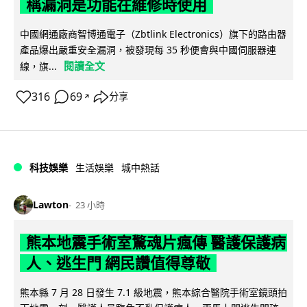
稱漏洞是功能在維修時使用
中國網通廠商智博通電子（Zbtlink Electronics）旗下的路由器
產品爆出嚴重安全漏洞，被發現每 35 秒便會與中國伺服器連
閱讀全文
線，旗...
316
69
分享
↗
科技娛樂
生活娛樂
城中熱話
Lawton
23 小時
熊本地震手術室驚魂片瘋傳 醫護保護病
人、逃生門 網民讚值得尊敬
熊本縣 7 月 28 日發生 7.1 級地震，熊本綜合醫院手術室鏡頭拍