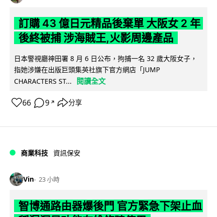
訂購 43 億日元精品後棄單 大阪女 2 年
後終被捕 涉海賊王,火影周邊產品
日本警視廳神田署 8 月 6 日公布，拘捕一名 32 歲大阪女子，
指她涉嫌在出版巨頭集英社旗下官方網店「JUMP
閱讀全文
CHARACTERS ST...
66
9
分享
↗
商業科技
資訊保安
Vin
23 小時
智博通路由器爆後門 官方緊急下架止血