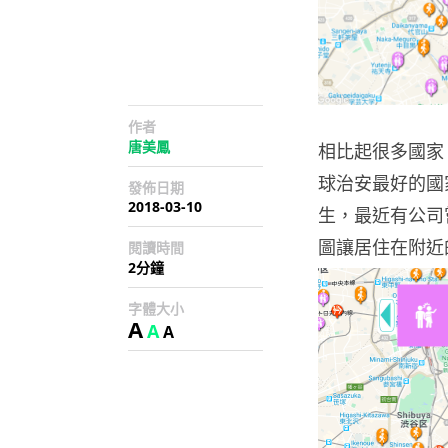
作者
唐美鳳
相比起很多國家
球治安最好的國
發佈日期
2018-03-10
生，最近有公司
圖讓居住在附近
閱讀時間
2分鐘
字體大小
A
A
A