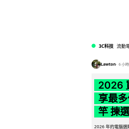
3C科技
流動
Lawton
6 小時
202
享最多
竿 揀
2026 年的電