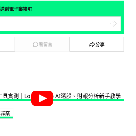
📮
送到電子郵箱
看留言
分享
罪案