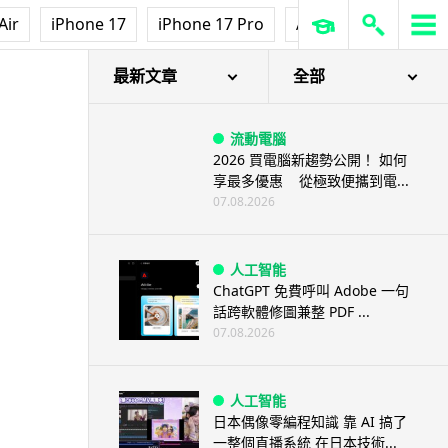
Air
iPhone 17
iPhone 17 Pro
AirPods Pro 3
Ap
最新文章
全部
流動電腦
2026 買電腦新趨勢公開！ 如何
享最多優惠 從極致便攜到電...
07.08.2026
人工智能
ChatGPT 免費呼叫 Adobe 一句
話跨軟體修圖兼整 PDF ...
07.08.2026
人工智能
日本偶像零編程知識 靠 AI 搞了
一整個直播系統 在日本技術...