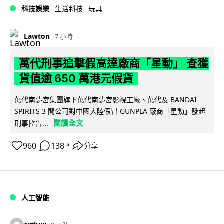
科技娛樂
生活科技
玩具
Lawton
7 小時
萬代刑事追擊假高達廠商「星動」 查獲
貨值逾 650 萬港元假貨
萬代南夢宮集團旗下萬代南夢宮影視工廠、萬代及 BANDAI
SPIRITS 3 間公司對中國大陸假冒 GUNPLA 廠商「星動」發起
閱讀全文
刑事控告...
960
138
分享
↗
人工智能