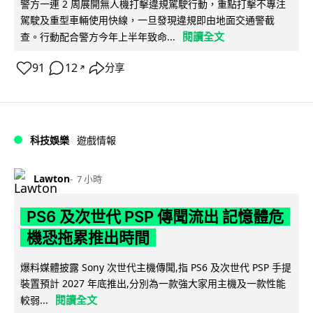
警方一連 2 周展開無人機打擊違規駕駛行動，重點打擊不專注
駕駛及重型車輛使用快線，一旦發現違規即由地面交通警截
閱讀全文
查。行動配合警方今年上半年致命...
91
12
分享
↗
科技娛樂
遊戲情報
Lawton
7 小時
PS6 及次世代 PSP 傳聞流出 記憶體危
機恐拖累推出時間
爆料媒體披露 Sony 次世代主機傳聞,指 PS6 及次世代 PSP 手提
裝置預計 2027 年底推出,分別為一款強大家用主機及一款性能
閱讀全文
較弱...