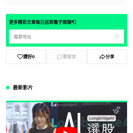
📮
更多精彩文章每日送到電子郵箱
讚好
0
看留言
分享
最新影片