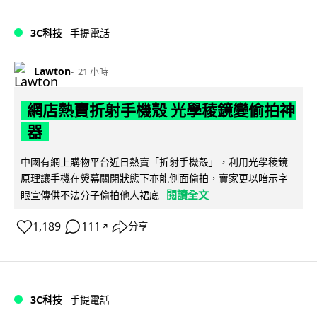
3C科技
手提電話
Lawton
21 小時
網店熱賣折射手機殼 光學稜鏡變偷拍神
器
中國有網上購物平台近日熱賣「折射手機殼」，利用光學稜鏡
原理讓手機在熒幕關閉狀態下亦能側面偷拍，賣家更以暗示字
閱讀全文
眼宣傳供不法分子偷拍他人裙底
1,189
111
分享
↗
3C科技
手提電話