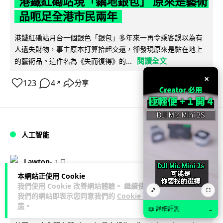
港鐵紅磡站現「黐地銀包」 原來是藝術
品呃足全港市民兩年
港鐵紅磡站月台一個銀色「銀包」多年來一再令乘客誤以為有
人遺失財物，事主原本打算拾起交還，卻發現原來是黏在地上
閱讀全文
的藝術品。這件名為《失而復得》的...
×
123
4
分享
↗
人工智能
Lawton
1 日
本網站正使用 Cookie
我們使用 Cookie 改善網站體驗。 繼續使用
AI 測試首度攻擊真人 Anthropic 模型
🎵
⛶
我們的網站即表示您同意我們的
Cookie 政
偽造身份施壓開發者
策
。
📖 詳細評測
→