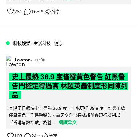
281
163
分享
↗
科技娛樂
生活科技
健康
Lawton
3 小時
史上最熱 36.9 度僅發黃色警告 紅黑警
告門檻定得過高 林超英轟制度形同陳列
品
本港周日錄得史上最熱 36.9 度，上水更達 39.8 度，惟勞工處
僅發黃色工作暑熱警告。前天文台台長林超英轟現行機制以
閱讀全文
「香港暑熱指數」為基...
103
24
分享
↗