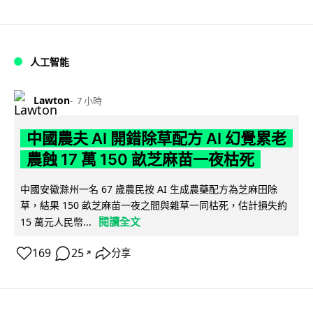
人工智能
Lawton
7 小時
中國農夫 AI 開錯除草配方 AI 幻覺累老
農蝕 17 萬 150 畝芝麻苗一夜枯死
中國安徽滁州一名 67 歲農民按 AI 生成農藥配方為芝麻田除
草，結果 150 畝芝麻苗一夜之間與雜草一同枯死，估計損失約
閱讀全文
15 萬元人民幣...
169
25
分享
↗