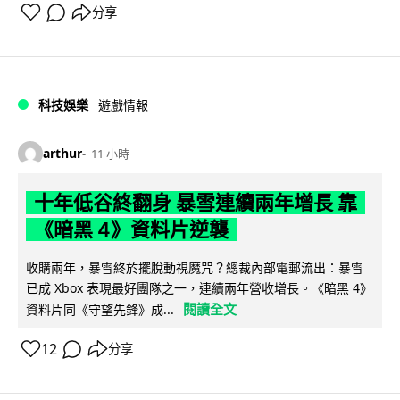
分享
科技娛樂
遊戲情報
arthur
11 小時
十年低谷終翻身 暴雪連續兩年增長 靠
《暗黑 4》資料片逆襲
收購兩年，暴雪終於擺脫動視魔咒？總裁內部電郵流出：暴雪
已成 Xbox 表現最好團隊之一，連續兩年營收增長。《暗黑 4》
閱讀全文
資料片同《守望先鋒》成...
12
分享