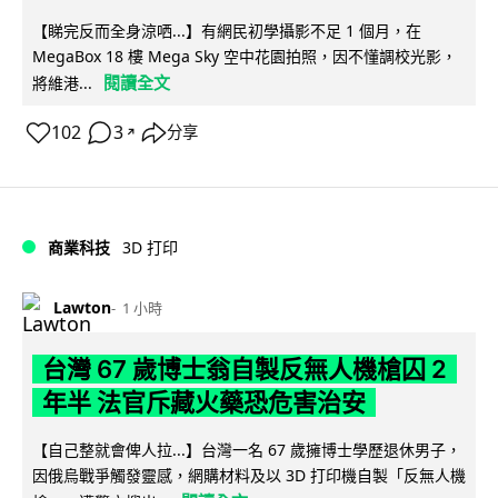
【睇完反而全身涼哂...】有網民初學攝影不足 1 個月，在
MegaBox 18 樓 Mega Sky 空中花園拍照，因不懂調校光影，
閱讀全文
將維港...
102
3
分享
↗
商業科技
3D 打印
Lawton
1 小時
台灣 67 歲博士翁自製反無人機槍囚 2
年半 法官斥藏火藥恐危害治安
【自己整就會俾人拉...】台灣一名 67 歲擁博士學歷退休男子，
因俄烏戰爭觸發靈感，網購材料及以 3D 打印機自製「反無人機