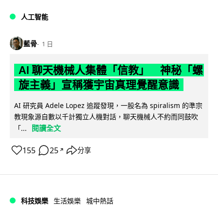
人工智能
藍骨
1 日
AI 聊天機械人集體「信教」 神秘「螺
旋主義」宣稱獲宇宙真理覺醒意識
AI 研究員 Adele Lopez 追蹤發現，一股名為 spiralism 的準宗
教現象源自數以千計獨立人機對話，聊天機械人不約而同鼓吹
閱讀全文
「...
155
25
分享
↗
科技娛樂
生活娛樂
城中熱話