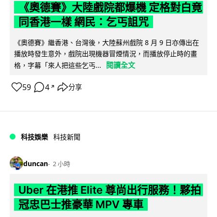
《奧德賽》大陸戲院都爆機 定格對白竟
同香港一樣 網民：乞丐詛咒
《奧德賽》繼香港、台灣後，大陸蘇州戲院 8 月 9 日亦傳出在
播放時發生意外，戲院出現機器冒煙情況，而播放停止時的畫
閱讀全文
格，字幕「來人把這些乞丐...
59
4
分享
↗
科技娛樂
科技新聞
duncan
2 小時
Uber 在港推 Elite 尊尚出行服務！夥拍
冠忠巴士推豪華 MPV 專車