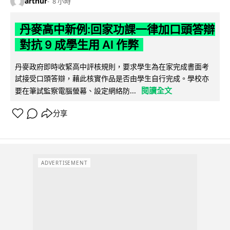
arthur
8 小時
丹麥高中新例:回家功課一律加口頭答辯
對抗 9 成學生用 AI 作弊
丹麥政府即時收緊高中評核規則，要求學生為在家完成書面考
試接受口頭答辯，藉此核實作品是否由學生自行完成。學校亦
閱讀全文
要在筆試監察電腦螢幕、設定網絡防...
分享
ADVERTISEMENT