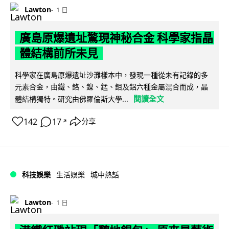
Lawton
1 日
廣島原爆遺址驚現神秘合金 科學家指晶
體結構前所未見
科學家在廣島原爆遺址沙灘樣本中，發現一種從未有記錄的多
元素合金，由鐵、鉻、鎳、錳、鉬及鋁六種金屬混合而成，晶
閱讀全文
體結構獨特。研究由佛羅倫斯大學...
142
17
分享
↗
科技娛樂
生活娛樂
城中熱話
Lawton
1 日