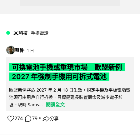
3C科技
手提電話
藍骨
1 日
可換電池手機或重現市場 歐盟新例
2027 年強制手機用可拆式電池
歐盟新例將於 2027 年 2 月 18 日生效，規定手機及平板電腦電
池須可由用戶自行拆換，目標是延長裝置壽命及減少電子垃
閱讀全文
圾。現時 Sams...
274
79
分享
↗