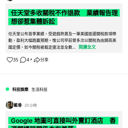
任天堂多收關稅不作退款 業績報告理
想卻惹集體訴訟
任天堂公布首季業績，受遊戲熱賣及一筆美國退還關稅款項帶
動，盈利大幅跑贏預期。惟公司早前曾多次以關稅為由調高美
閱讀全文
國定價，如今關稅被裁定違法並全數...
35
4
分享
↗
科技娛樂
生活科技
藍骨
23 小時
Google 地圖可直接叫外賣訂酒店 香