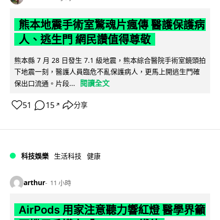
熊本地震手術室驚魂片瘋傳 醫護保護病
人、逃生門 網民讚值得尊敬
熊本縣 7 月 28 日發生 7.1 級地震，熊本綜合醫院手術室鏡頭拍
下地震一刻，醫護人員臨危不亂保護病人，更馬上開逃生門確
閱讀全文
保出口流通。片段...
51
15
分享
↗
科技娛樂
生活科技
健康
arthur
11 小時
AirPods 用家注意聽力響紅燈 醫學界籲