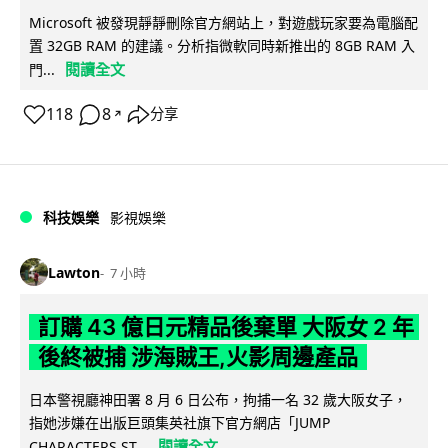
Microsoft 被發現靜靜刪除官方網站上，對遊戲玩家要為電腦配
置 32GB RAM 的建議。分析指微軟同時新推出的 8GB RAM 入
閱讀全文
門...
118
8
分享
↗
科技娛樂
影視娛樂
Lawton
7 小時
訂購 43 億日元精品後棄單 大阪女 2 年
後終被捕 涉海賊王,火影周邊產品
日本警視廳神田署 8 月 6 日公布，拘捕一名 32 歲大阪女子，
指她涉嫌在出版巨頭集英社旗下官方網店「JUMP
閱讀全文
CHARACTERS ST...