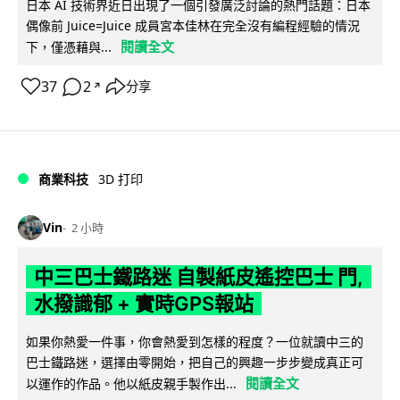
日本 AI 技術界近日出現了一個引發廣泛討論的熱門話題：日本
偶像前 Juice=Juice 成員宮本佳林在完全沒有編程經驗的情況
閱讀全文
下，僅憑藉與...
37
2
分享
↗
商業科技
3D 打印
Vin
2 小時
中三巴士鐵路迷 自製紙皮遙控巴士 門,
水撥識郁 + 實時GPS報站
如果你熱愛一件事，你會熱愛到怎樣的程度？一位就讀中三的
巴士鐵路迷，選擇由零開始，把自己的興趣一步步變成真正可
閱讀全文
以運作的作品。他以紙皮親手製作出...