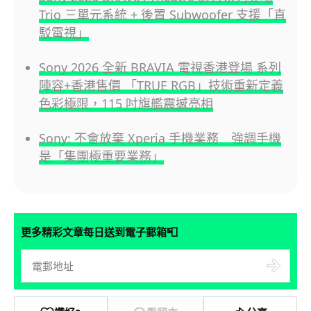
Trio 三單元系統 + 後置 Subwoofer 支援「直
駁電視」
Sony 2026 全新 BRAVIA 電視香港登場 系列
陣容+香港售價 「TRUE RGB」技術重新定義
色彩極限，115 吋旗艦震撼亮相
Sony: 不會放棄 Xperia 手機業務 強調手機
是「集團極重要業務」
📮
更多精彩文章每日送到電子郵箱