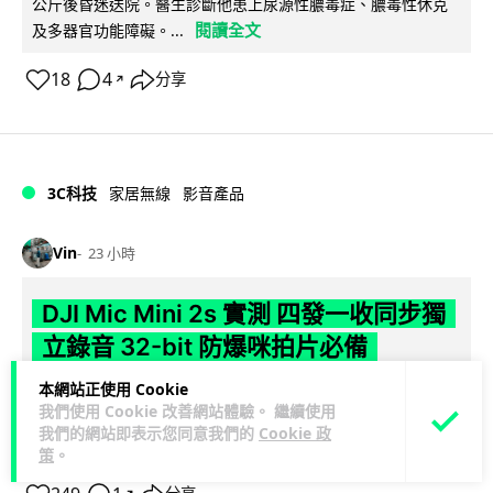
公斤後昏迷送院。醫生診斷他患上尿源性膿毒症、膿毒性休克
閱讀全文
及多器官功能障礙。...
18
4
分享
↗
3C科技
家居無線
影音產品
Vin
23 小時
DJI Mic Mini 2s 實測 四發一收同步獨
立錄音 32-bit 防爆咪拍片必備
本網站正使用 Cookie
DJI 最新推出的 Mic Mini 2s 無線咪支援「四發一收」分軌錄
我們使用 Cookie 改善網站體驗。 繼續使用
音，並首度下放 32-bit Float 浮點內錄功能。本文經實測其...
我們的網站即表示您同意我們的
Cookie 政
閱讀全文
策
。