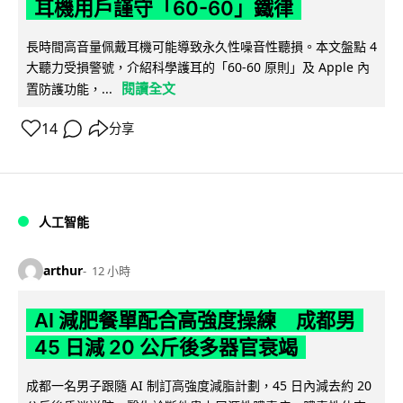
耳機用戶謹守「60-60」鐵律
長時間高音量佩戴耳機可能導致永久性噪音性聽損。本文盤點 4
大聽力受損警號，介紹科學護耳的「60-60 原則」及 Apple 內
閱讀全文
置防護功能，...
14
分享
人工智能
arthur
12 小時
AI 減肥餐單配合高強度操練 成都男
45 日減 20 公斤後多器官衰竭
成都一名男子跟隨 AI 制訂高強度減脂計劃，45 日內減去約 20