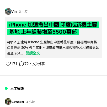
Vin
3 小時
iPhone 加速撤出中國 印度成新機主要
基地 上年組裝增至5500萬部
Apple 加速將 iPhone 生產線由中國轉往印度，目標兩年內將
產量最高 50% 移至當地。印度政府推出關稅豁免及稅務優惠延
閱讀全文
長至 204...
171
72
分享
↗
人工智能
Lawton
4 小時