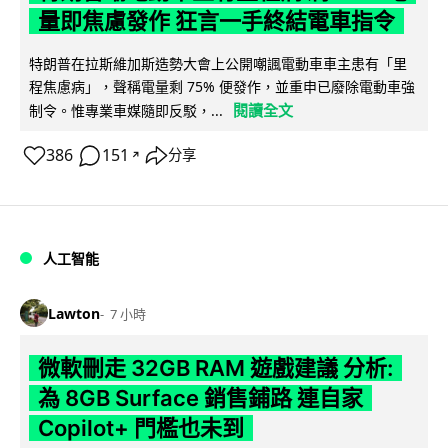
量即焦慮發作 狂言一手終結電車指令
特朗普在拉斯維加斯造勢大會上公開嘲諷電動車車主患有「里
程焦慮病」，聲稱電量剩 75% 便發作，並重申已廢除電動車強
閱讀全文
制令。惟專業車媒隨即反駁，...
386
151
分享
↗
人工智能
Lawton
7 小時
微軟刪走 32GB RAM 遊戲建議 分析:
為 8GB Surface 銷售鋪路 連自家
Copilot+ 門檻也未到