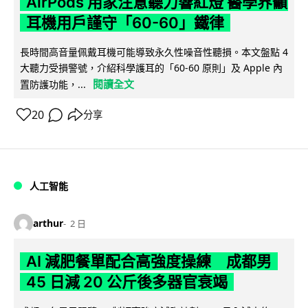
AirPods 用家注意聽力響紅燈 醫學界籲
耳機用戶謹守「60-60」鐵律
長時間高音量佩戴耳機可能導致永久性噪音性聽損。本文盤點 4
大聽力受損警號，介紹科學護耳的「60-60 原則」及 Apple 內
閱讀全文
置防護功能，...
20
分享
人工智能
arthur
2 日
AI 減肥餐單配合高強度操練 成都男
45 日減 20 公斤後多器官衰竭