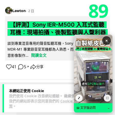
89
Lawton
2 日
【評測】Sony IER-M500 入耳式監聽
耳機：現場拍攝、後製監聽與人聲利器
×
談到專業混音專用的聲音監聽耳機，Sony 經典 MDR-7506 到
MDR-M1 專業錄音室耳機都為人熟悉。而現在舞台製作者與創
閱讀全文
意影像製作...
41
5
分享
↗
本網站正使用 Cookie
ADVERTISEMENT
我們使用 Cookie 改善網站體驗。 繼續使用
🎵
⛶
我們的網站即表示您同意我們的
Cookie 政
策
。
📖 文字版訪問
→