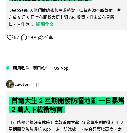
DeepSeek 因低價策略掀起需求熱潮，運算資源不勝負荷，官
方於 8 月 6 日宣布即將大幅上調 API 收費，惟未公布具體加
閱讀全文
幅。事件與...
67
19
分享
↗
iOS App
應用軟件
應用軟件
Lawton
1 日
首爾大生 2 星期開發防曬地圖 一日暴增
2 萬人下載衝榜首
【行路都要揀好有遮陰】南韓首爾大學 23 歲學生劉敏俊利用 2
星期開發防曬導航 App「走向陰涼處」，結合建築物高度、太