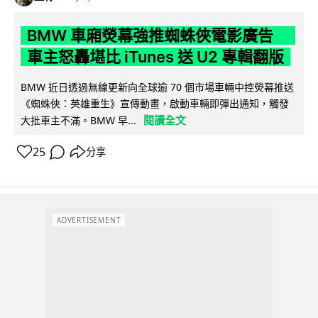
BMW 車廂熒幕強推蜘蛛俠電影廣告
車主怒轟堪比 iTunes 送 U2 專輯翻版
BMW 近日透過無線更新向全球逾 70 個市場車輛中控熒幕推送
《蜘蛛俠：英雄重生》宣傳動畫，啟動車輛即彈出通知，觸發
閱讀全文
大批車主不滿。BMW 早...
25
分享
ADVERTISEMENT