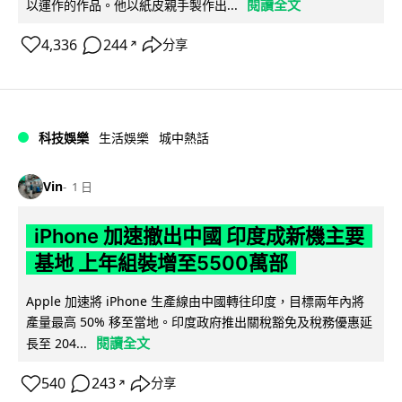
閱讀全文
以運作的作品。他以紙皮親手製作出...
4,336
244
分享
↗
科技娛樂
生活娛樂
城中熱話
Vin
1 日
iPhone 加速撤出中國 印度成新機主要
基地 上年組裝增至5500萬部
Apple 加速將 iPhone 生產線由中國轉往印度，目標兩年內將
產量最高 50% 移至當地。印度政府推出關稅豁免及稅務優惠延
閱讀全文
長至 204...
540
243
分享
↗