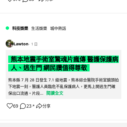
科技娛樂
生活娛樂
城中熱話
Lawton
1 日
熊本地震手術室驚魂片瘋傳 醫護保護病
人、逃生門 網民讚值得尊敬
熊本縣 7 月 28 日發生 7.1 級地震，熊本綜合醫院手術室鏡頭拍
下地震一刻，醫護人員臨危不亂保護病人，更馬上開逃生門確
閱讀全文
保出口流通。片段...
69
23
分享
↗