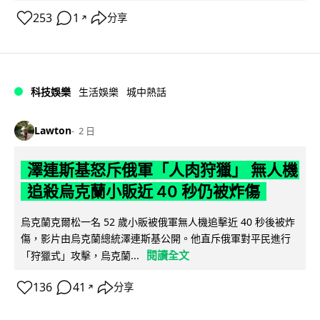
253
1
分享
↗
科技娛樂
生活娛樂
城中熱話
Lawton
2 日
澤連斯基怒斥俄軍「人肉狩獵」 無人機
追殺烏克蘭小販近 40 秒仍被炸傷
烏克蘭克爾松一名 52 歲小販被俄軍無人機追擊近 40 秒後被炸
傷，影片由烏克蘭總統澤連斯基公開。他直斥俄軍對平民進行
閱讀全文
「狩獵式」攻擊，烏克蘭...
136
41
分享
↗