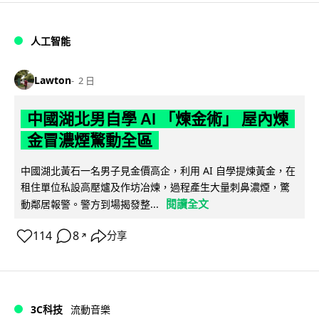
人工智能
Lawton
2 日
中國湖北男自學 AI 「煉金術」 屋內煉
金冒濃煙驚動全區
中國湖北黃石一名男子見金價高企，利用 AI 自學提煉黃金，在
租住單位私設高壓爐及作坊冶煉，過程產生大量刺鼻濃煙，驚
閱讀全文
動鄰居報警。警方到場揭發整...
114
8
分享
↗
3C科技
流動音樂