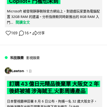
Copilot+ 門檻也未到
Microsoft 被發現靜靜刪除官方網站上，對遊戲玩家要為電腦配
置 32GB RAM 的建議。分析指微軟同時新推出的 8GB RAM 入
閱讀全文
門...
169
16
分享
↗
科技娛樂
影視娛樂
Lawton
1 日
訂購 43 億日元精品後棄單 大阪女 2 年
後終被捕 涉海賊王,火影周邊產品
日本警視廳神田署 8 月 6 日公布，拘捕一名 32 歲大阪女子，
指她涉嫌在出版巨頭集英社旗下官方網店「JUMP