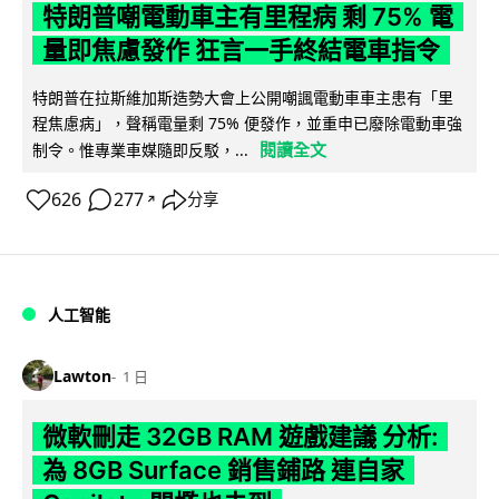
特朗普嘲電動車主有里程病 剩 75% 電
量即焦慮發作 狂言一手終結電車指令
特朗普在拉斯維加斯造勢大會上公開嘲諷電動車車主患有「里
程焦慮病」，聲稱電量剩 75% 便發作，並重申已廢除電動車強
閱讀全文
制令。惟專業車媒隨即反駁，...
626
277
分享
↗
人工智能
Lawton
1 日
微軟刪走 32GB RAM 遊戲建議 分析:
為 8GB Surface 銷售鋪路 連自家