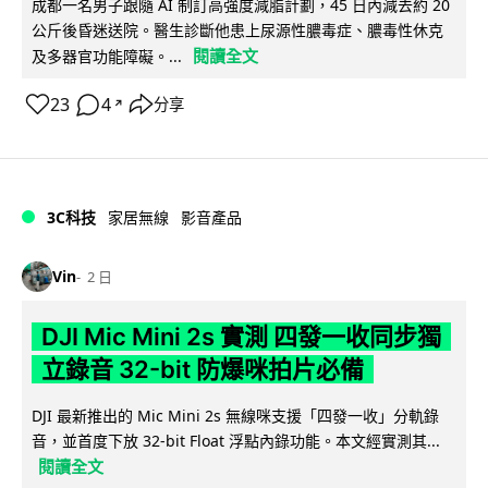
成都一名男子跟隨 AI 制訂高強度減脂計劃，45 日內減去約 20
公斤後昏迷送院。醫生診斷他患上尿源性膿毒症、膿毒性休克
閱讀全文
及多器官功能障礙。...
23
4
分享
↗
3C科技
家居無線
影音產品
Vin
2 日
DJI Mic Mini 2s 實測 四發一收同步獨
立錄音 32-bit 防爆咪拍片必備
DJI 最新推出的 Mic Mini 2s 無線咪支援「四發一收」分軌錄
音，並首度下放 32-bit Float 浮點內錄功能。本文經實測其...
閱讀全文