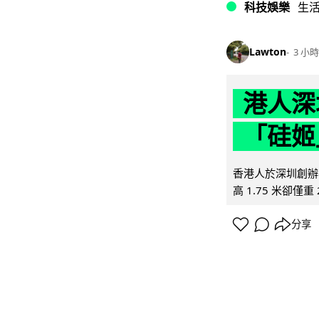
科技娛樂
生
Lawton
3 小時
港人深
「硅姬
香港人於深圳創辦初
高 1.75 米卻僅重 
分享