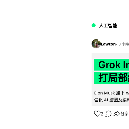
人工智能
Lawton
3 小時
Grok 
打局部
Elon Musk 旗下 x
強化 AI 繪圖及編輯.
2
分享