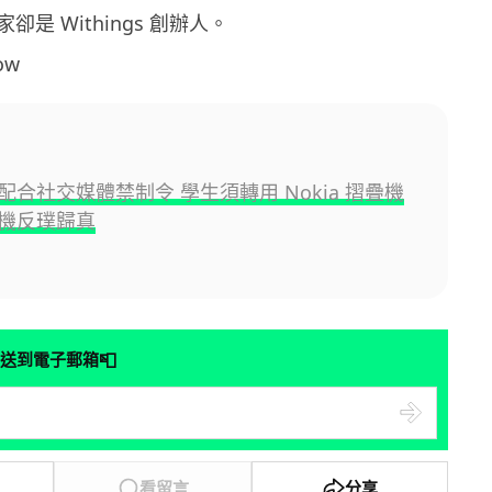
是 Withings 創辦人。
ow
配合社交媒體禁制令 學生須轉用 Nokia 摺疊機
機反璞歸真
📮
送到電子郵箱
看留言
分享