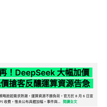
！DeepSeek 大幅加價
低價搶客反釀運算資源告急
因低價策略掀起需求熱潮，運算資源不勝負荷，官方於 8 月 6 日宣
PI 收費，惟未公布具體加幅。事件與...
閱讀全文