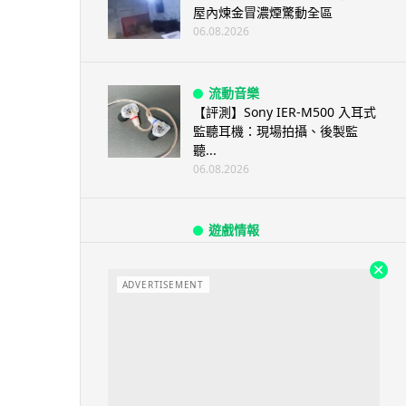
屋內煉金冒濃煙驚動全區
06.08.2026
流動音樂
【評測】Sony IER-M500 入耳式
監聽耳機：現場拍攝、後製監
聽...
06.08.2026
遊戲情報
《魔獸世界：至暗之夜》12.1
「烏拉特克的詛咒」專訪：巢穴
不為提高世...
ADVERTISEMENT
06.08.2026
遊戲情報
日本二手遊戲店減 90% 門市 業
績反增四成 “懷...