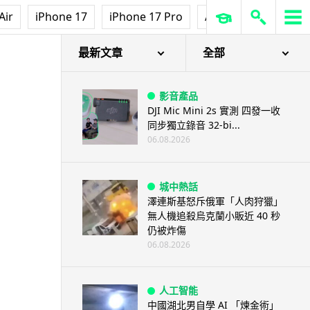
Air
iPhone 17
iPhone 17 Pro
AirPods Pro 3
Ap
最新文章
全部
影音產品
DJI Mic Mini 2s 實測 四發一收
同步獨立錄音 32-bi...
06.08.2026
城中熱話
澤連斯基怒斥俄軍「人肉狩獵」
無人機追殺烏克蘭小販近 40 秒
仍被炸傷
06.08.2026
人工智能
中國湖北男自學 AI 「煉金術」