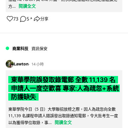
閱讀全文
方...
73
5
分享
↗
商業科技
資訊保安
Lawton
14 小時
東華學院誤發取錄電郵 全數 11,139 名
申請人一度空歡喜 專家:人為疏忽+系統
防護缺失
東華學院今日（5 日）大學聯招放榜之際，因人為疏忽向全數
11,139 名課程申請人錯誤發出取錄通知電郵，令大批考生一度
閱讀全文
以為獲得學位取錄，事...