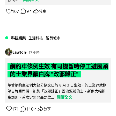
107
9
分享
↗
科技娛樂
生活科技
智慧城市
Lawton
17 小時
網約車條例生效 有司機暫時停工避風頭
的士業界籲白牌 "改邪歸正"
規管網約車法例大部分條文已於 8 月 3 日生效，的士業界就期
望白牌車司機，能夠「改邪歸正」回流駕駛的士。新例大幅提
閱讀全文
高罰則，首次定罪最高罰款...
171
110
分享
↗