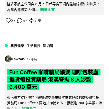
陸多家航空公司自 8 月 5 日起再度下調內陸航線燃油附加費，
閱讀全文
為年內連續第 3 個...
28
5
分享
↗
科技娛樂
生活科技
區塊鏈
Lawton
17 小時
Fun Coffee 咖啡騙局爆煲 咖啡包裝虛
擬貨幣投資騙局 港澳警拘 8 人涉款
9,400 萬元
香港警方聯同澳門司警搗破以養生咖啡生意包裝的虛擬貨幣投
資騙局 Fun Coffee，兩地共拘捕 8 人，接獲逾 200 宗舉報，涉
閱讀全文
款 9,4...