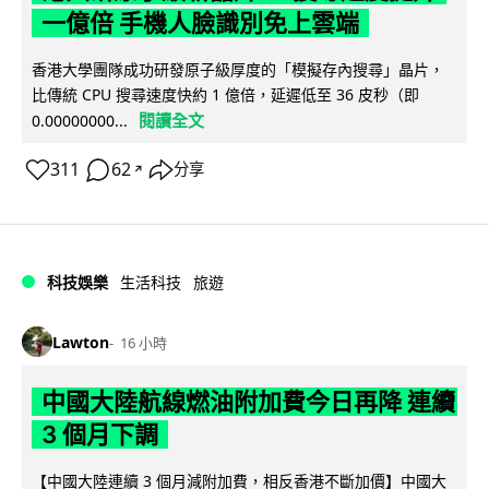
一億倍 手機人臉識別免上雲端
香港大學團隊成功研發原子級厚度的「模擬存內搜尋」晶片，
比傳統 CPU 搜尋速度快約 1 億倍，延遲低至 36 皮秒（即
閱讀全文
0.00000000...
311
62
分享
↗
科技娛樂
生活科技
旅遊
Lawton
16 小時
中國大陸航線燃油附加費今日再降 連續
3 個月下調
【中國大陸連續 3 個月減附加費，相反香港不斷加價】中國大