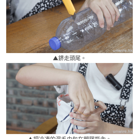
▲鎅走頭尾。
▲把冷凍的濕毛巾包在塑膠瓶內。