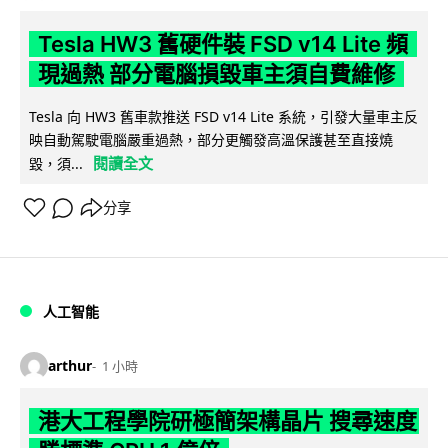
Tesla HW3 舊硬件裝 FSD v14 Lite 頻
現過熱 部分電腦損毀車主須自費維修
Tesla 向 HW3 舊車款推送 FSD v14 Lite 系統，引發大量車主反
映自動駕駛電腦嚴重過熱，部分更觸發高溫保護甚至直接燒
閱讀全文
毀，須...
分享
人工智能
arthur
1 小時
港大工程學院研極簡架構晶片 搜尋速度