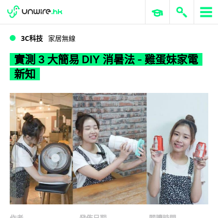
WWDC 2026
GenAI 與雲端科技專區
ERP 與商業 AI
實測 3 大簡易 DIY 消暑法 - 雞蛋妹家電新知
3C科技
家居無線
實測 3 大簡易 DIY 消暑法 - 雞蛋妹家電
新知
作者
發佈日期
閱讀時間