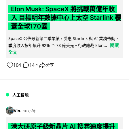
Elon Musk: SpaceX 將挑戰萬億年收
入 目標明年數據中心上太空 Starlink 覆
蓋全球170國
SpaceX 公佈最新第二季業績，受惠 Starlink 與 AI 業務帶動，
閱讀
季度收入按年飆升 92% 至 78 億美元。行政總裁 Elon...
全文
104
14
分享
↗
人工智能
Vin
16 小時
港大研原子級新晶片 AI 搜尋速度提升