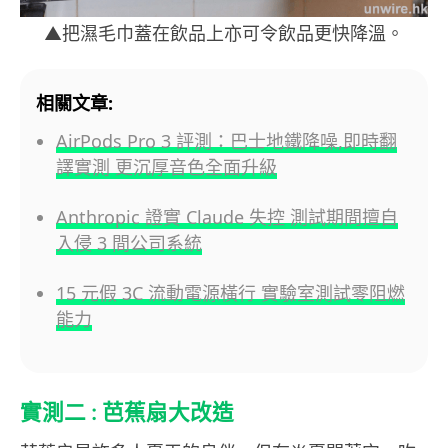
▲把濕毛巾蓋在飲品上亦可令飲品更快降溫。
相關文章:
AirPods Pro 3 評測：巴士地鐵降噪,即時翻
譯實測 更沉厚音色全面升級
Anthropic 證實 Claude 失控 測試期間擅自
入侵 3 間公司系統
15 元假 3C 流動電源橫行 實驗室測試零阻燃
能力
實測二 : 芭蕉扇大改造