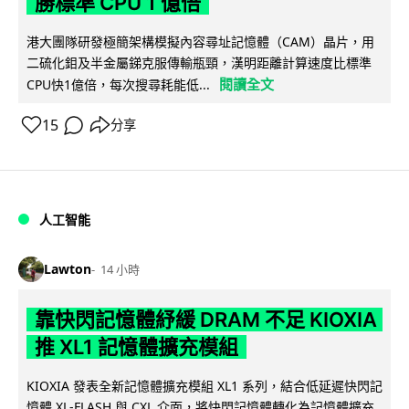
勝標準 CPU 1 億倍
港大團隊研發極簡架構模擬內容尋址記憶體（CAM）晶片，用
二硫化鉬及半金屬銻克服傳輸瓶頸，漢明距離計算速度比標準
閱讀全文
CPU快1億倍，每次搜尋耗能低...
15
分享
人工智能
Lawton
14 小時
靠快閃記憶體紓緩 DRAM 不足 KIOXIA
推 XL1 記憶體擴充模組
KIOXIA 發表全新記憶體擴充模組 XL1 系列，結合低延遲快閃記
憶體 XL-FLASH 與 CXL 介面，將快閃記憶體轉化為記憶體擴充