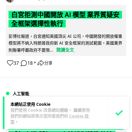
白宮拒測中國開放 AI 模型 業界質疑安
全框架選擇性執行
彭博社報道，白宮通知美國頂尖 AI 公司，中國開發的開放權重
模型將不納入特朗普政府新 AI 安全框架的測試範圍。美國業界
閱讀全文
則聯署呼籲政府不要限...
37
18
分享
↗
人工智能
本網站正使用 Cookie
Vin
19 小時
我們使用 Cookie 改善網站體驗。 繼續使用
我們的網站即表示您同意我們的
Cookie 政
策
。
地盤偷吸煙難逃高空法眼 勞工處出動熱