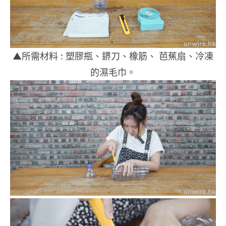
▲所需材料 : 塑膠瓶、鎅刀、橡筋、 芭蕉扇、冷凍
的濕毛巾。