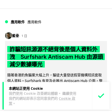
應用軟件
應用軟件
藍骨
1 日
詐騙短訊源源不絕背後是個人資料外
洩 Surfshark Antiscam Hub 由源頭
減少數據曝光
隨著香港釣魚騙案大幅上升，騙徒大量發送假冒機構短訊套取
個人資料。Surfshark 有見及此推出 Antiscam Hub 介面，整
閱讀全文
合電郵遮...
本網站正使用 Cookie
我們使用 Cookie 改善網站體驗。 繼續使用
12
分享
我們的網站即表示您同意我們的
Cookie 政
策
。