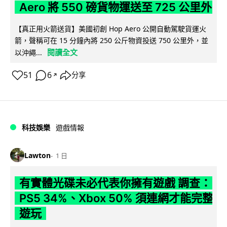
Aero 將 550 磅貨物運送至 725 公里外
【真正用火箭送貨】美國初創 Hop Aero 公開自動駕駛貨運火
箭，聲稱可在 15 分鐘內將 250 公斤物資投送 750 公里外，並
閱讀全文
以沖繩...
51
6
分享
↗
科技娛樂
遊戲情報
Lawton
1 日
有實體光碟未必代表你擁有遊戲 調查：
PS5 34%、Xbox 50% 須連網才能完整
遊玩