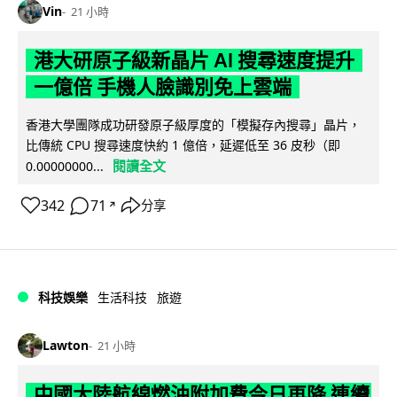
Vin
21 小時
港大研原子級新晶片 AI 搜尋速度提升
一億倍 手機人臉識別免上雲端
香港大學團隊成功研發原子級厚度的「模擬存內搜尋」晶片，
比傳統 CPU 搜尋速度快約 1 億倍，延遲低至 36 皮秒（即
閱讀全文
0.00000000...
342
71
分享
↗
科技娛樂
生活科技
旅遊
Lawton
21 小時
中國大陸航線燃油附加費今日再降 連續