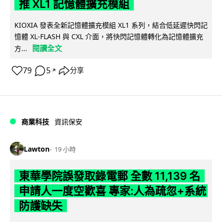
推 XL1 記憶體擴充模組
KIOXIA 發表全新記憶體擴充模組 XL1 系列，結合低延遲快閃記
憶體 XL-FLASH 與 CXL 介面，將快閃記憶體轉化為記憶體擴充
閱讀全文
方...
79
5
分享
↗
商業科技
資訊保安
Lawton
19 小時
東華學院誤發取錄電郵 全數 11,139 名
申請人一度空歡喜 專家:人為疏忽+系統
防護缺失