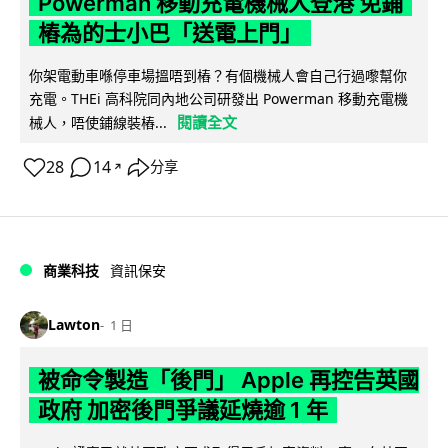
Powerman 移動充電機械人登港 免鋪
樁為的士小巴「送電上門」
你架電動車喺停車場搵唔到樁？有個機械人會自己行過嚟幫你
充電。THEi 高科院同內地公司研發出 Powerman 移動充電機
閱讀全文
械人，唔使鋪線裝樁...
28
14
分享
↗
商業科技
資訊保安
Lawton
1 日
被命令製造「後門」 Apple 再控告英國
政府 加密後門爭議延燒逾 1 年