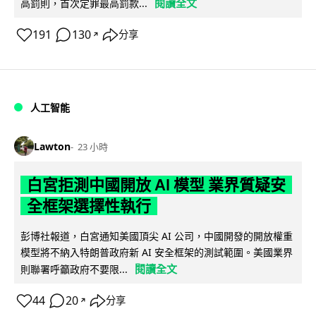
閱讀全文
高罰則，首次定罪最高罰款...
191
130
分享
↗
人工智能
Lawton
23 小時
白宮拒測中國開放 AI 模型 業界質疑安
全框架選擇性執行
彭博社報道，白宮通知美國頂尖 AI 公司，中國開發的開放權重
模型將不納入特朗普政府新 AI 安全框架的測試範圍。美國業界
閱讀全文
則聯署呼籲政府不要限...
44
20
分享
↗