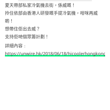
夏天帶部私家冷氣機去街，係威嘅！
拎住依部由香港人研發嘅手提冷氣機，咁咪再威
啲！
想帶住佢出去威？
支持佢哋個眾籌計劃！
詳細內容﹕
https://unwire.hk/2018/06/18/hicoolerhongkong/h