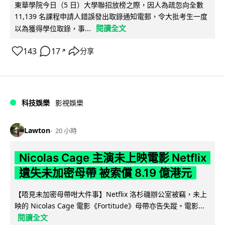
東華學院今日（5 日）大學聯招放榜之際，因人為疏忽向全數
11,139 名課程申請人錯誤發出取錄通知電郵，令大批考生一度
閱讀全文
以為獲得學位取錄，事...
143
17
分享
↗
科技娛樂
影視娛樂
Lawton
20 小時
Nicolas Cage 主演未上映電影 Netflix
遺失未加密母帶 被索償 8.19 億港元
【唔見未加密母帶咁大件事】Netflix 洛杉磯辦公室被竊，未上
映的 Nicolas Cage 電影《Fortitude》母帶亦告失蹤。電影...
閱讀全文