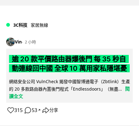
3C科技
家居無線
Vin
2 小時
逾 20 款平價路由器爆後門 每 35 秒自
動連線回中國 全球 10 萬用家私隱堪憂
網絡安全公司 VulnCheck 揭發中國智博通電子（Zbtlink）生產
閱
的 20 多款路由器內置後門程式「Endlessdoors」（無盡...
讀全文
315
53
分享
↗