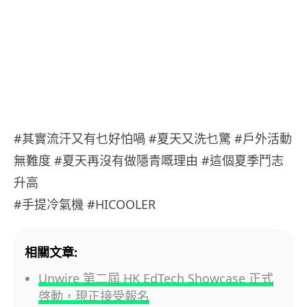
#其實流汗又有乜好怕喎 #夏天又洗乜驚 #戶外活動
無難度 #夏天再沒有做隱青嘅理由 #這個夏季鬥志
升高
#手提冷氣機 #HICOOLER
相關文章:
Unwire 第二屆 HK EdTech Showcase 正式
啓動，現正接受報名