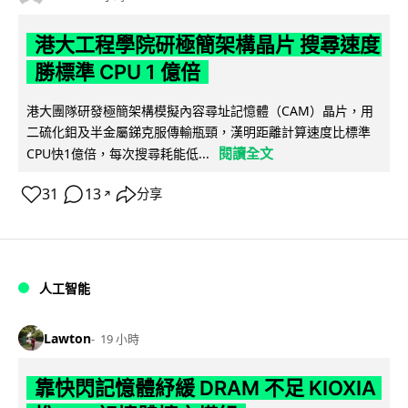
港大工程學院研極簡架構晶片 搜尋速度
勝標準 CPU 1 億倍
港大團隊研發極簡架構模擬內容尋址記憶體（CAM）晶片，用
二硫化鉬及半金屬銻克服傳輸瓶頸，漢明距離計算速度比標準
閱讀全文
CPU快1億倍，每次搜尋耗能低...
31
13
分享
↗
人工智能
Lawton
19 小時
靠快閃記憶體紓緩 DRAM 不足 KIOXIA