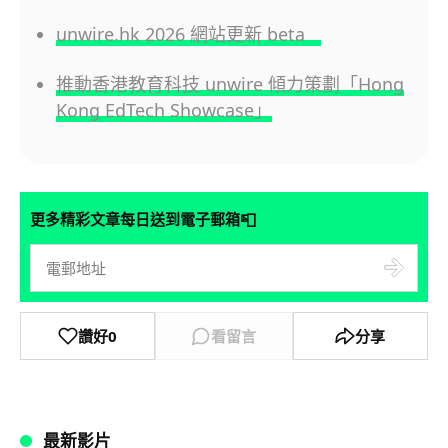
unwire.hk 2026 網站更新 beta
推動香港教育科技 unwire 傾力策劃「Hong
Kong EdTech Showcase」
📮
更多精彩文章每日送到電子郵箱
讚好
0
看留言
分享
最新影片