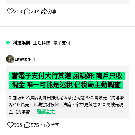
213
24
分享
↗
科技娛樂
生活科技
電子支付
Lawton
1 日
當電子支付大行其道 屈穎妍: 商戶只收
現金 唯一可能是逃稅 倡稅局主動調查
新加坡知名粥店明輝田雞粥老闆涉逃稅逾 380 萬坡元（約港幣
2,310 萬元）及洗黑錢被控上法庭，家中更藏逾 240 萬坡元現
閱讀全文
金（約港幣...
906
575
分享
↗