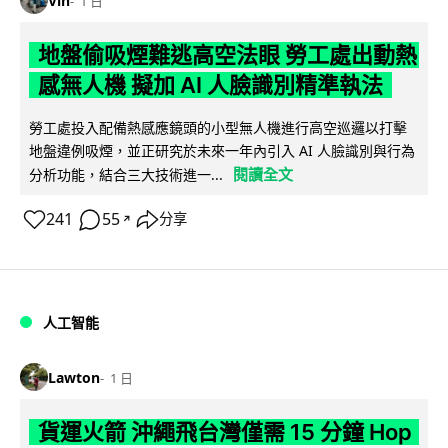
Vin
1 日
地盤偷吸煙難逃高空法眼 勞工處出動熱
感無人機 擬加 AI 人臉識別精準執法
勞工處投入配備熱感應鏡頭的小型無人機進行高空巡邏以打擊
地盤違例吸煙，並正研究於未來一年內引入 AI 人臉識別與行為
閱讀全文
分析功能，結合三大技術進一...
241
55
分享
↗
人工智能
Lawton
1 日
貨運火箭 沖繩飛台灣僅需 15 分鐘 Hop