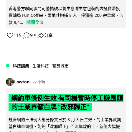
香港警方聯同澳門司警搗破以養生咖啡生意包裝的虛擬貨幣投
資騙局 Fun Coffee，兩地共拘捕 8 人，接獲逾 200 宗舉報，涉
閱讀全文
款 9,4...
115
9
分享
↗
科技娛樂
生活科技
智慧城市
Lawton
22 小時
網約車條例生效 有司機暫時停工避風頭
的士業界籲白牌 "改邪歸正"
規管網約車法例大部分條文已於 8 月 3 日生效，的士業界就期
望白牌車司機，能夠「改邪歸正」回流駕駛的士。新例大幅提