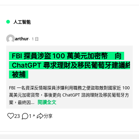
人工智能
arthur
1 日
FBI 探員涉盜 100 萬美元加密幣 向
ChatGPT 尋求理財及移民葡萄牙建議終
被捕
FBI 一名資深反情報探員涉嫌利用職務之便盜取敵對國家近 100
萬美元加密貨幣，事後更向 ChatGPT 諮詢理財及移民葡萄牙方
閱讀全文
案，最終因...
23
1
分享
↗