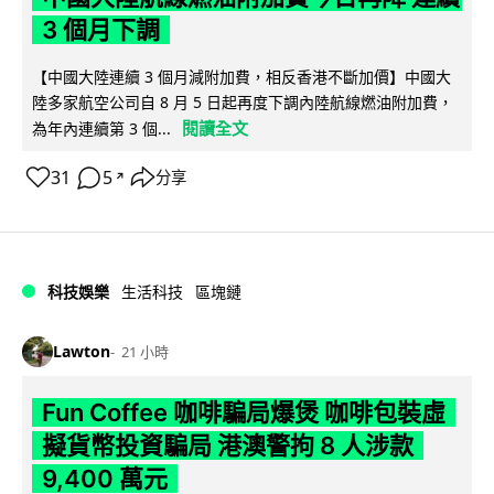
3 個月下調
【中國大陸連續 3 個月減附加費，相反香港不斷加價】中國大
陸多家航空公司自 8 月 5 日起再度下調內陸航線燃油附加費，
閱讀全文
為年內連續第 3 個...
31
5
分享
↗
科技娛樂
生活科技
區塊鏈
Lawton
21 小時
Fun Coffee 咖啡騙局爆煲 咖啡包裝虛
擬貨幣投資騙局 港澳警拘 8 人涉款
9,400 萬元