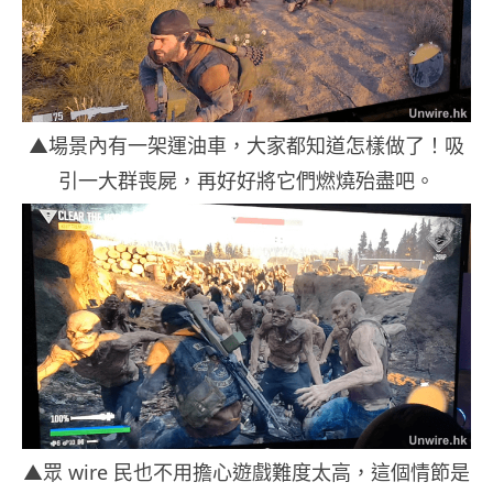
▲場景內有一架運油車，大家都知道怎樣做了！吸
引一大群喪屍，再好好將它們燃燒殆盡吧。
▲眾 wire 民也不用擔心遊戲難度太高，這個情節是