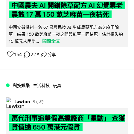
中國農夫 AI 開錯除草配方 AI 幻覺累老
農蝕 17 萬 150 畝芝麻苗一夜枯死
中國安徽滁州一名 67 歲農民按 AI 生成農藥配方為芝麻田除
草，結果 150 畝芝麻苗一夜之間與雜草一同枯死，估計損失約
閱讀全文
15 萬元人民幣...
164
22
分享
↗
科技娛樂
生活科技
玩具
Lawton
5 小時
萬代刑事追擊假高達廠商「星動」 查獲
貨值逾 650 萬港元假貨