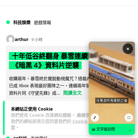
科技娛樂
遊戲情報
arthur
9 小時
×
十年低谷終翻身 暴雪連續兩年增長 靠
《暗黑 4》資料片逆襲
收購兩年，暴雪終於擺脫動視魔咒？總裁內部電郵流出：暴雪
已成 Xbox 表現最好團隊之一，連續兩年營收增長。《暗黑 4》
閱讀全文
資料片同《守望先鋒》成...
12
分享
本網站正使用 Cookie
我們使用 Cookie 改善網站體驗。 繼續使用
🎵
⛶
我們的網站即表示您同意我們的
Cookie 政
策
。
📖 文字版訪問
→