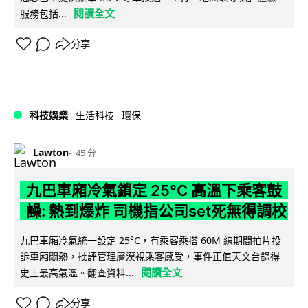
閱讀全文
服務包括...
分享
科技娛樂
生活科技
環保
Lawton
45 分
九巴車廂冷氣鎖定 25°C 高溫下乘客鼓
譟: 熱到爆炸 司機指公司set死無得調校
九巴車廂冷氣統一設定 25°C，有乘客乘搭 60M 線期間拍片投
訴車廂悶熱，批評管理層漠視乘客感受，事件正值天文台錄得
閱讀全文
史上最高氣溫。翻查資料...
分享