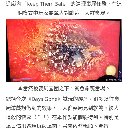
遊戲內「Keep Them Safe」的清理喪屍任務，在這
個模式中玩家要單人對戰這一大群喪屍。
▲當然被喪屍圍困之下，就會命喪當場。
總括今次《Days Gone》試玩的經歷，很多以往喪
屍遊戲想做到的效果，一大群喪屍見到就驚，被人
追殺的快感（？！）在本作就能體驗得到。特別是
場景演出各種爆破場面，畫面依然暢順。期待