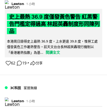
Lawton
1 小時
史上最熱 36.9 度僅發黃色警告 紅黑警
告門檻定得過高 林超英轟制度形同陳列
品
本港周日錄得史上最熱 36.9 度，上水更達 39.8 度，惟勞工處
僅發黃色工作暑熱警告。前天文台台長林超英轟現行機制以
閱讀全文
「香港暑熱指數」為基...
62
19
分享
↗
3C科技
家居無線
Lawton
1 小時