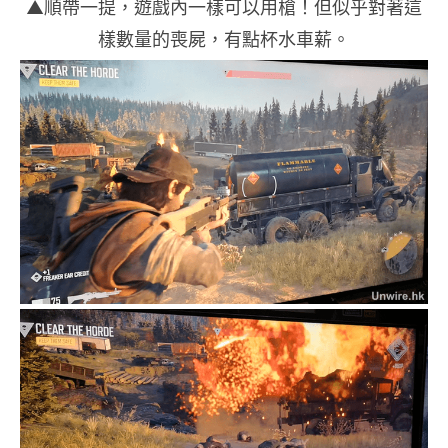
▲順帶一提，遊戲內一樣可以用槍！但似乎對著這
樣數量的喪屍，有點杯水車薪。