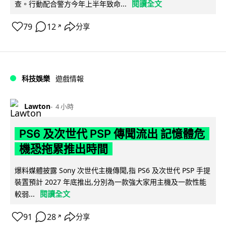
閱讀全文
查。行動配合警方今年上半年致命...
79
12
分享
↗
科技娛樂
遊戲情報
Lawton
4 小時
PS6 及次世代 PSP 傳聞流出 記憶體危
機恐拖累推出時間
爆料媒體披露 Sony 次世代主機傳聞,指 PS6 及次世代 PSP 手提
裝置預計 2027 年底推出,分別為一款強大家用主機及一款性能
閱讀全文
較弱...
91
28
分享
↗