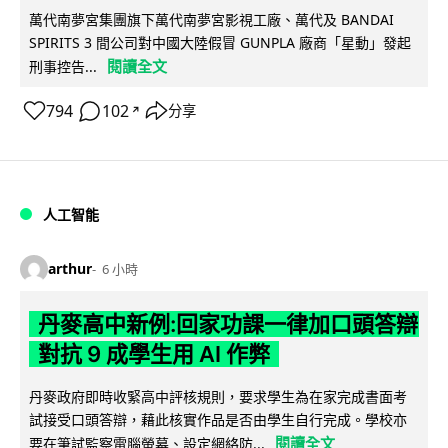
萬代南夢宮集團旗下萬代南夢宮影視工廠、萬代及 BANDAI
SPIRITS 3 間公司對中國大陸假冒 GUNPLA 廠商「星動」發起
閱讀全文
刑事控告...
794
102
分享
↗
人工智能
arthur
6 小時
丹麥高中新例:回家功課一律加口頭答辯
對抗 9 成學生用 AI 作弊
丹麥政府即時收緊高中評核規則，要求學生為在家完成書面考
試接受口頭答辯，藉此核實作品是否由學生自行完成。學校亦
閱讀全文
要在筆試監察電腦螢幕、設定網絡防...