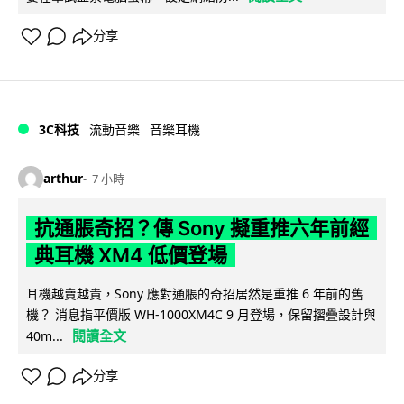
分享
3C科技
流動音樂
音樂耳機
arthur
7 小時
抗通脹奇招？傳 Sony 擬重推六年前經
典耳機 XM4 低價登場
耳機越賣越貴，Sony 應對通脹的奇招居然是重推 6 年前的舊
機？ 消息指平價版 WH-1000XM4C 9 月登場，保留摺疊設計與
閱讀全文
40m...
分享