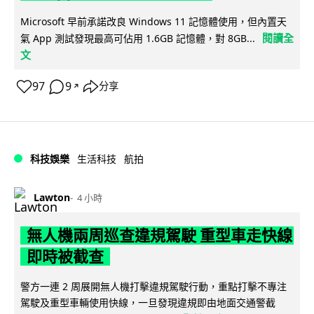
Microsoft 早前承諾改良 Windows 11 記憶體使用，但內置天
閱讀全
氣 App 測試發現最高可佔用 1.6GB 記憶體，對 8GB...
文
97
9
分享
↗
科技娛樂
生活科技
航拍
Lawton
4 小時
無人機兩周巡查違規駕駛 重型車走快線
即時被截查
警方一連 2 周展開無人機打擊違規駕駛行動，重點打擊不專注
駕駛及重型車輛使用快線，一旦發現違規即由地面交通警截