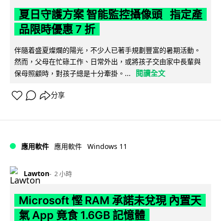
夏日守護方案 智能監控攝像頭 指定產
品限時優惠 7 折
伴隨着盛夏燦爛的陽光，不少人已著手規劃豐富的暑期活動。
然而，父母在忙碌工作、日常外出，或將孩子交由家中長輩與
閱讀全文
保母照顧時，對孩子總是十分牽掛。...
分享
Windows 11
應用軟件
應用軟件
Lawton
2 小時
Microsoft 慳 RAM 承諾未兌現 內置天
氣 App 竟食 1.6GB 記憶體