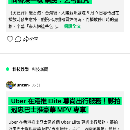
同香港一樣 網民：乞丐詛咒
《奧德賽》繼香港、台灣後，大陸蘇州戲院 8 月 9 日亦傳出在
播放時發生意外，戲院出現機器冒煙情況，而播放停止時的畫
閱讀全文
格，字幕「來人把這些乞丐...
分享
科技娛樂
科技新聞
duncan
35 分
Uber 在港推 Elite 尊尚出行服務！夥拍
冠忠巴士推豪華 MPV 專車
Uber 在香港推出亞太區首個 Uber Elite 尊尚出行服務，夥拍
冠忠巴士提供豪華 MPV 專車接送，主打「地面頭等艙」體驗。