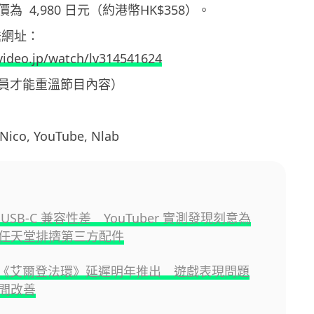
價為
4,980 日元（約港幣HK$358）。
放送網址：
ovideo.jp/watch/lv314541624
員才能重溫節目內容）
o, YouTube, Nlab
 2 USB-C 兼容性差 YouTuber 實測發現刻意為
任天堂排擠第三方配件
ch 2《艾爾登法環》延遲明年推出 遊戲表現問題
間改善