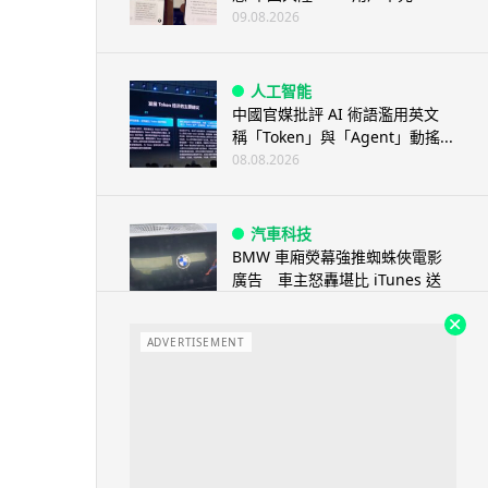
09.08.2026
人工智能
中國官媒批評 AI 術語濫用英文
稱「Token」與「Agent」動搖...
08.08.2026
汽車科技
BMW 車廂熒幕強推蜘蛛俠電影
廣告 車主怒轟堪比 iTunes 送
U...
08.08.2026
ADVERTISEMENT
音樂耳機
Sony 傳推平價復刻版耳筒 沿用
六年舊款規格挑戰加價潮
08.08.2026