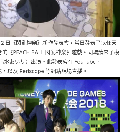
月 2 日《閃亂神樂》新作發表會，當日發表了以任天
為平台的《PEACH BALL 閃亂神樂》遊戲。同場請來了模
水あいり）出演。此發表會在 YouTube、
放送，以及 Periscope 等網站現場直播。