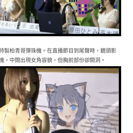
特製柏青哥彈珠機。在直播節目到尾聲時，鏡頭影
機，中間出現女角容貌，但胸前部份卻開洞。