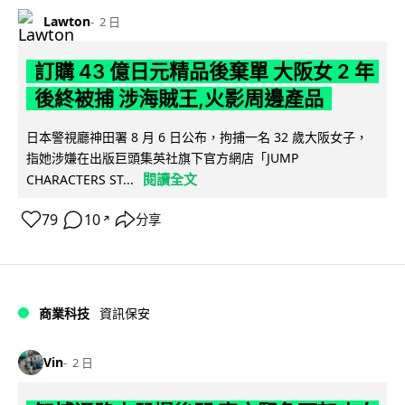
Lawton
2 日
訂購 43 億日元精品後棄單 大阪女 2 年
後終被捕 涉海賊王,火影周邊產品
日本警視廳神田署 8 月 6 日公布，拘捕一名 32 歲大阪女子，
指她涉嫌在出版巨頭集英社旗下官方網店「JUMP
閱讀全文
CHARACTERS ST...
79
10
分享
↗
商業科技
資訊保安
Vin
2 日