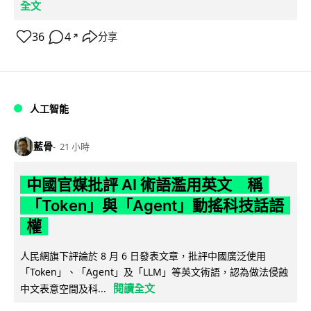
全文
36
4
分享
↗
人工智能
藍骨
21 小時
中國官媒批評 AI 術語濫用英文 稱
「Token」與「Agent」動搖科技話語
權
人民網旗下評論於 8 月 6 日發表文章，批評中國廣泛使用
「Token」、「Agent」及「LLM」等英文術語，認為做法侵蝕
閱讀全文
中文表意空間及科...