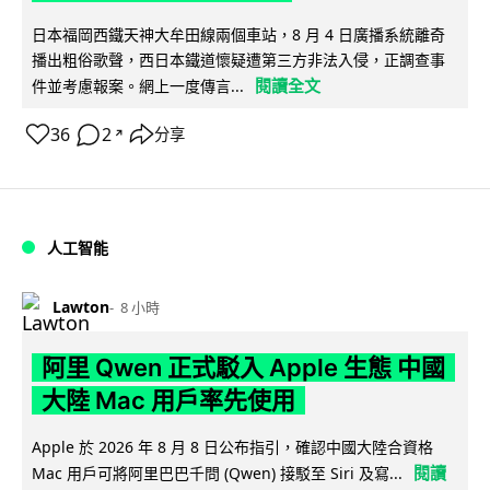
日本福岡西鐵天神大牟田線兩個車站，8 月 4 日廣播系統離奇
播出粗俗歌聲，西日本鐵道懷疑遭第三方非法入侵，正調查事
閱讀全文
件並考慮報案。網上一度傳言...
36
2
分享
↗
人工智能
Lawton
8 小時
阿里 Qwen 正式駁入 Apple 生態 中國
大陸 Mac 用戶率先使用
Apple 於 2026 年 8 月 8 日公布指引，確認中國大陸合資格
閱讀
Mac 用戶可將阿里巴巴千問 (Qwen) 接駁至 Siri 及寫...