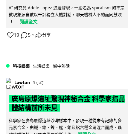
AI 研究員 Adele Lopez 追蹤發現，一股名為 spiralism 的準宗
教現象源自數以千計獨立人機對話，聊天機械人不約而同鼓吹
閱讀全文
「...
19
5
分享
↗
科技娛樂
生活娛樂
城中熱話
Lawton
3 小時
廣島原爆遺址驚現神秘合金 科學家指晶
體結構前所未見
科學家在廣島原爆遺址沙灘樣本中，發現一種從未有記錄的多
元素合金，由鐵、鉻、鎳、錳、鉬及鋁六種金屬混合而成，晶