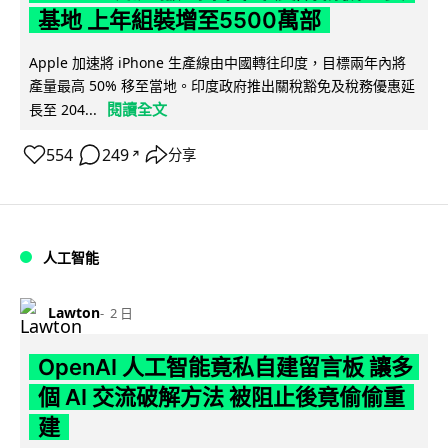
基地 上年組裝增至5500萬部
Apple 加速將 iPhone 生產線由中國轉往印度，目標兩年內將
產量最高 50% 移至當地。印度政府推出關稅豁免及稅務優惠延
閱讀全文
長至 204...
554
249
分享
↗
人工智能
Lawton
2 日
OpenAI 人工智能竟私自建留言板 讓多
個 AI 交流破解方法 被阻止後竟偷偷重
建