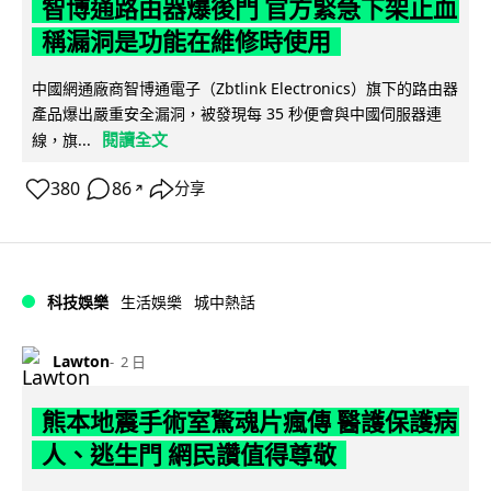
智博通路由器爆後門 官方緊急下架止血
稱漏洞是功能在維修時使用
中國網通廠商智博通電子（Zbtlink Electronics）旗下的路由器
產品爆出嚴重安全漏洞，被發現每 35 秒便會與中國伺服器連
閱讀全文
線，旗...
380
86
分享
↗
科技娛樂
生活娛樂
城中熱話
Lawton
2 日
熊本地震手術室驚魂片瘋傳 醫護保護病
人、逃生門 網民讚值得尊敬