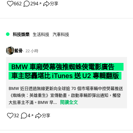
662
294
分享
↗
科技娛樂
生活科技
汽車科技
藍骨
22 小時
BMW 車廂熒幕強推蜘蛛俠電影廣告
車主怒轟堪比 iTunes 送 U2 專輯翻版
BMW 近日透過無線更新向全球逾 70 個市場車輛中控熒幕推送
《蜘蛛俠：英雄重生》宣傳動畫，啟動車輛即彈出通知，觸發
閱讀全文
大批車主不滿。BMW 早...
32
4
分享
↗