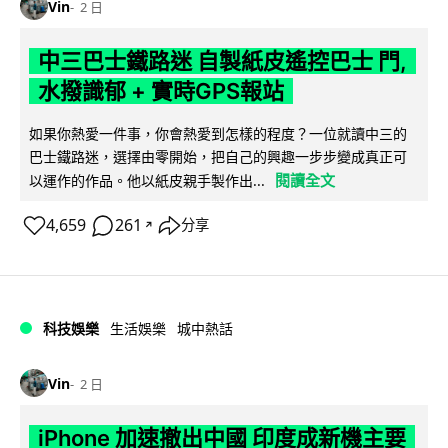
Vin
2 日
中三巴士鐵路迷 自製紙皮遙控巴士 門,
水撥識郁 + 實時GPS報站
如果你熱愛一件事，你會熱愛到怎樣的程度？一位就讀中三的
巴士鐵路迷，選擇由零開始，把自己的興趣一步步變成真正可
閱讀全文
以運作的作品。他以紙皮親手製作出...
4,659
261
分享
↗
科技娛樂
生活娛樂
城中熱話
Vin
2 日
iPhone 加速撤出中國 印度成新機主要