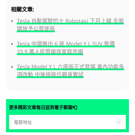
相關文章:
Tesla 自動駕駛的士 Robotaxi 下月上線 全面
開放予公眾使用
Tesla 中國推出 6 座 Model Y L SUV 售價
33.9 萬人民幣搶攻家庭市場
Tesla Model Y L 六座版正式登場 車內功能多
項改動 中後排座位親身實試
📮
更多精彩文章每日送到電子郵箱