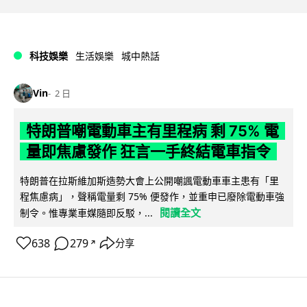
科技娛樂
生活娛樂
城中熱話
Vin
2 日
特朗普嘲電動車主有里程病 剩 75% 電
量即焦慮發作 狂言一手終結電車指令
特朗普在拉斯維加斯造勢大會上公開嘲諷電動車車主患有「里
程焦慮病」，聲稱電量剩 75% 便發作，並重申已廢除電動車強
閱讀全文
制令。惟專業車媒隨即反駁，...
638
279
分享
↗