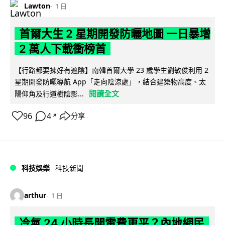
Lawton
1 日
首爾大生 2 星期開發防曬地圖 一日暴增
2 萬人下載衝榜首
【行路都要揀好有遮陰】南韓首爾大學 23 歲學生劉敏俊利用 2
星期開發防曬導航 App「走向陰涼處」，結合建築物高度、太
閱讀全文
陽仰角及行道樹陰影...
96
4
分享
↗
科技娛樂
科技新聞
arthur
1 日
冷氣 24 小時長開電費更平？內地網民