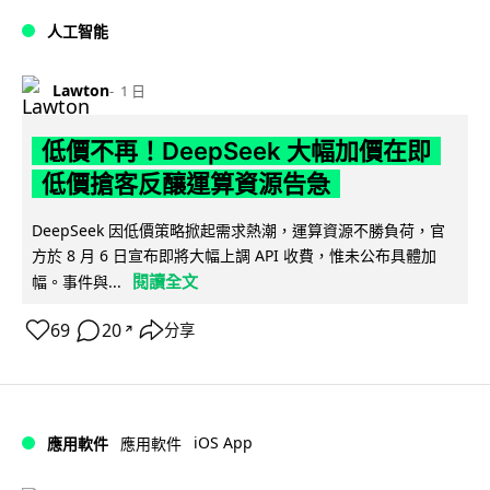
人工智能
Lawton
1 日
低價不再！DeepSeek 大幅加價在即
低價搶客反釀運算資源告急
DeepSeek 因低價策略掀起需求熱潮，運算資源不勝負荷，官
方於 8 月 6 日宣布即將大幅上調 API 收費，惟未公布具體加
閱讀全文
幅。事件與...
69
20
分享
↗
iOS App
應用軟件
應用軟件