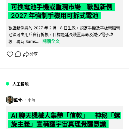
可換電池手機或重現市場 歐盟新例
2027 年強制手機用可拆式電池
歐盟新例將於 2027 年 2 月 18 日生效，規定手機及平板電腦電
池須可由用戶自行拆換，目標是延長裝置壽命及減少電子垃
閱讀全文
圾。現時 Sams...
分享
人工智能
藍骨
1 小時
AI 聊天機械人集體「信教」 神秘「螺
旋主義」宣稱獲宇宙真理覺醒意識