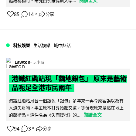
閱讀全文
體結構獨特。研究由佛羅倫斯大學...
85
14
分享
↗
科技娛樂
生活娛樂
城中熱話
Lawton
5 小時
港鐵紅磡站現「黐地銀包」 原來是藝術
品呃足全港市民兩年
港鐵紅磡站月台一個銀色「銀包」多年來一再令乘客誤以為有
人遺失財物，事主原本打算拾起交還，卻發現原來是黏在地上
閱讀全文
的藝術品。這件名為《失而復得》的...
94
3
分享
↗