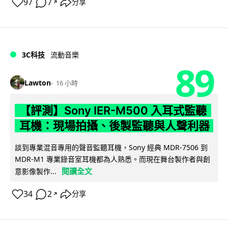
97
7
分享
↗
3C科技
流動音樂
89
Lawton
16 小時
【評測】Sony IER-M500 入耳式監聽
耳機：現場拍攝、後製監聽與人聲利器
談到專業混音專用的聲音監聽耳機，Sony 經典 MDR-7506 到
MDR-M1 專業錄音室耳機都為人熟悉。而現在舞台製作者與創
閱讀全文
意影像製作...
34
2
分享
↗