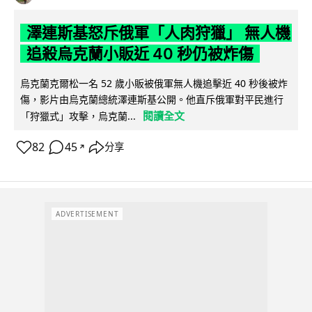
澤連斯基怒斥俄軍「人肉狩獵」 無人機
追殺烏克蘭小販近 40 秒仍被炸傷
烏克蘭克爾松一名 52 歲小販被俄軍無人機追擊近 40 秒後被炸
傷，影片由烏克蘭總統澤連斯基公開。他直斥俄軍對平民進行
閱讀全文
「狩獵式」攻擊，烏克蘭...
82
45
分享
↗
ADVERTISEMENT