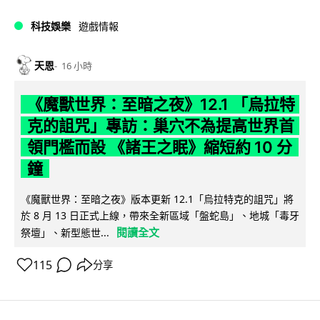
科技娛樂
遊戲情報
天恩
16 小時
《魔獸世界：至暗之夜》12.1 「烏拉特
克的詛咒」專訪：巢穴不為提高世界首
領門檻而設 《諸王之眠》縮短約 10 分
鐘
《魔獸世界：至暗之夜》版本更新 12.1「烏拉特克的詛咒」將
於 8 月 13 日正式上線，帶來全新區域「盤蛇島」、地城「毒牙
閱讀全文
祭壇」、新型態世...
115
分享