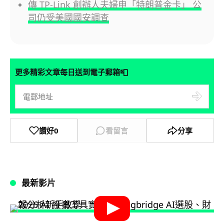
傳 TP-Link 創辦人夫婦申「特朗普金卡」 公
司仍受美國國安調查
📮
更多精彩文章每日送到電子郵箱
讚好
0
看留言
分享
最新影片