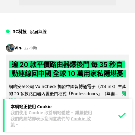
3C科技
家居無線
Vin
22 小時
逾 20 款平價路由器爆後門 每 35 秒自
動連線回中國 全球 10 萬用家私隱堪憂
網絡安全公司 VulnCheck 揭發中國智博通電子（Zbtlink）生產
閱
的 20 多款路由器內置後門程式「Endlessdoors」（無盡...
讀全文
本網站正使用 Cookie
我們使用 Cookie 改善網站體驗。 繼續使用
915
189
分享
↗
我們的網站即表示您同意我們的
Cookie 政
策
。