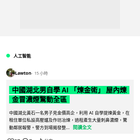
人工智能
Lawton
15 小時
中國湖北男自學 AI 「煉金術」 屋內煉
金冒濃煙驚動全區
中國湖北黃石一名男子見金價高企，利用 AI 自學提煉黃金，在
租住單位私設高壓爐及作坊冶煉，過程產生大量刺鼻濃煙，驚
閱讀全文
動鄰居報警。警方到場揭發整...