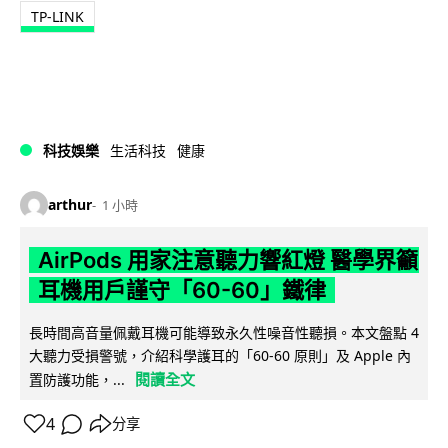
TP-LINK
科技娛樂
生活科技
健康
arthur
1 小時
AirPods 用家注意聽力響紅燈 醫學界籲
耳機用戶謹守「60-60」鐵律
長時間高音量佩戴耳機可能導致永久性噪音性聽損。本文盤點 4
大聽力受損警號，介紹科學護耳的「60-60 原則」及 Apple 內
閱讀全文
置防護功能，...
4
分享