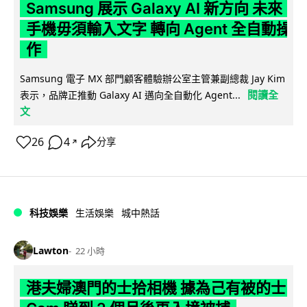
Samsung 展示 Galaxy AI 新方向 未來
手機毋須輸入文字 轉向 Agent 全自動操
作
Samsung 電子 MX 部門顧客體驗辦公室主管兼副總裁 Jay Kim
閱讀全
表示，品牌正推動 Galaxy AI 邁向全自動化 Agent...
文
26
4
分享
↗
科技娛樂
生活娛樂
城中熱話
Lawton
22 小時
港夫婦澳門的士拾相機 據為己有被的士