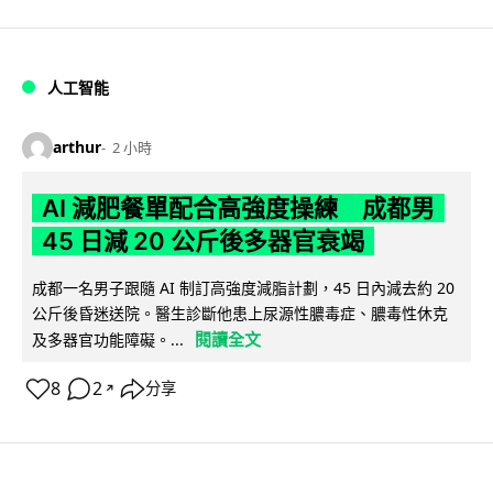
人工智能
arthur
2 小時
AI 減肥餐單配合高強度操練 成都男
45 日減 20 公斤後多器官衰竭
成都一名男子跟隨 AI 制訂高強度減脂計劃，45 日內減去約 20
公斤後昏迷送院。醫生診斷他患上尿源性膿毒症、膿毒性休克
閱讀全文
及多器官功能障礙。...
8
2
分享
↗