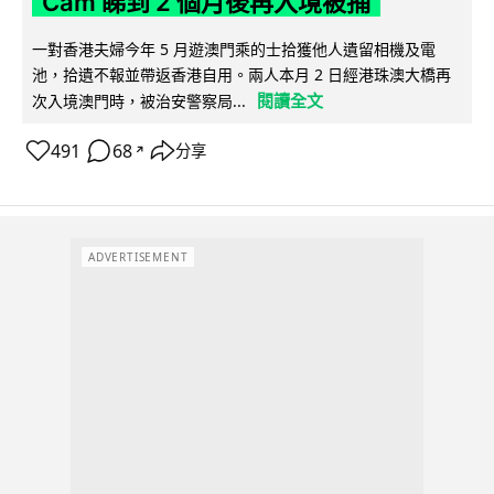
Cam 睇到 2 個月後再入境被捕
一對香港夫婦今年 5 月遊澳門乘的士拾獲他人遺留相機及電
池，拾遺不報並帶返香港自用。兩人本月 2 日經港珠澳大橋再
閱讀全文
次入境澳門時，被治安警察局...
491
68
分享
↗
ADVERTISEMENT