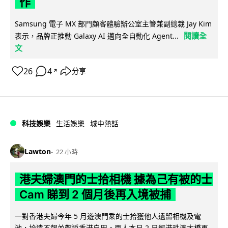
作
Samsung 電子 MX 部門顧客體驗辦公室主管兼副總裁 Jay Kim
閱讀全
表示，品牌正推動 Galaxy AI 邁向全自動化 Agent...
文
26
4
分享
↗
科技娛樂
生活娛樂
城中熱話
Lawton
22 小時
港夫婦澳門的士拾相機 據為己有被的士
Cam 睇到 2 個月後再入境被捕
一對香港夫婦今年 5 月遊澳門乘的士拾獲他人遺留相機及電
池，拾遺不報並帶返香港自用。兩人本月 2 日經港珠澳大橋再