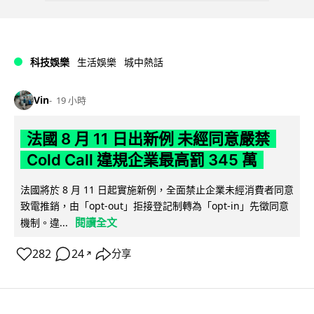
科技娛樂
生活娛樂
城中熱話
Vin
19 小時
法國 8 月 11 日出新例 未經同意嚴禁
Cold Call 違規企業最高罰 345 萬
法國將於 8 月 11 日起實施新例，全面禁止企業未經消費者同意
致電推銷，由「opt-out」拒接登記制轉為「opt-in」先徵同意
閱讀全文
機制。違...
282
24
分享
↗