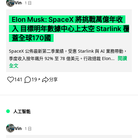
Vin
1 日
Elon Musk: SpaceX 將挑戰萬億年收
入 目標明年數據中心上太空 Starlink 覆
蓋全球170國
SpaceX 公佈最新第二季業績，受惠 Starlink 與 AI 業務帶動，
閱讀
季度收入按年飆升 92% 至 78 億美元。行政總裁 Elon...
全文
141
19
分享
↗
人工智能
Vin
1 日