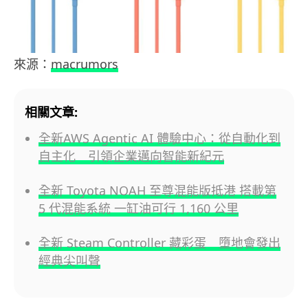
來源：
macrumors
相關文章:
全新AWS Agentic AI 體驗中心：從自動化到
自主化 引領企業邁向智能新紀元
全新 Toyota NOAH 至尊混能版抵港 搭載第
5 代混能系統 一缸油可行 1,160 公里
全新 Steam Controller 藏彩蛋 墮地會發出
經典尖叫聲