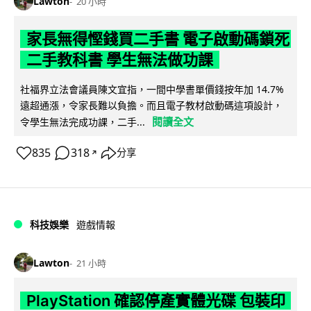
Lawton
20 小時
家長無得慳錢買二手書 電子啟動碼鎖死
二手教科書 學生無法做功課
社福界立法會議員陳文宜指，一間中學書單價錢按年加 14.7%
遠超通漲，令家長難以負擔。而且電子教材啟動碼這項設計，
閱讀全文
令學生無法完成功課，二手...
835
318
分享
↗
科技娛樂
遊戲情報
Lawton
21 小時
PlayStation 確認停產實體光碟 包裝印