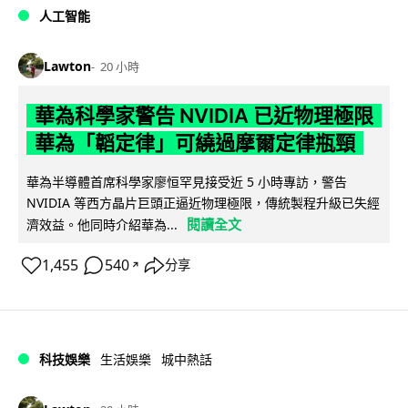
人工智能
Lawton
20 小時
華為科學家警告 NVIDIA 已近物理極限
華為「韜定律」可繞過摩爾定律瓶頸
華為半導體首席科學家廖恒罕見接受近 5 小時專訪，警告
NVIDIA 等西方晶片巨頭正逼近物理極限，傳統製程升級已失經
閱讀全文
濟效益。他同時介紹華為...
1,455
540
分享
↗
科技娛樂
生活娛樂
城中熱話