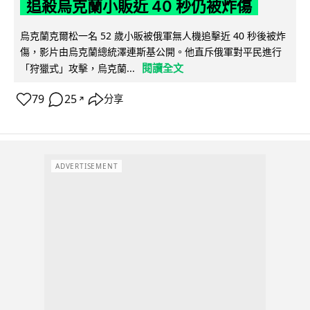
追殺烏克蘭小販近 40 秒仍被炸傷
烏克蘭克爾松一名 52 歲小販被俄軍無人機追擊近 40 秒後被炸
傷，影片由烏克蘭總統澤連斯基公開。他直斥俄軍對平民進行
閱讀全文
「狩獵式」攻擊，烏克蘭...
79
25
分享
↗
ADVERTISEMENT