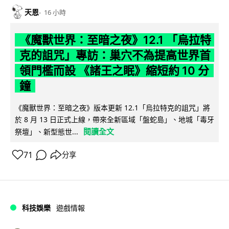
天恩
16 小時
《魔獸世界：至暗之夜》12.1 「烏拉特
克的詛咒」專訪：巢穴不為提高世界首
領門檻而設 《諸王之眠》縮短約 10 分
鐘
《魔獸世界：至暗之夜》版本更新 12.1「烏拉特克的詛咒」將
於 8 月 13 日正式上線，帶來全新區域「盤蛇島」、地城「毒牙
閱讀全文
祭壇」、新型態世...
71
分享
科技娛樂
遊戲情報