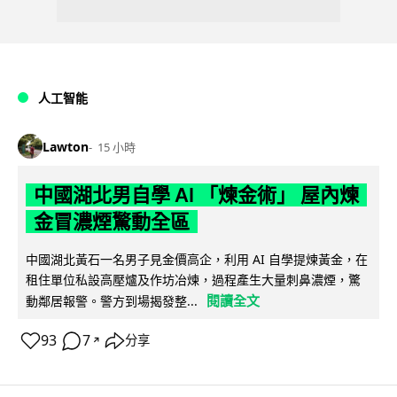
人工智能
Lawton
15 小時
中國湖北男自學 AI 「煉金術」 屋內煉
金冒濃煙驚動全區
中國湖北黃石一名男子見金價高企，利用 AI 自學提煉黃金，在
租住單位私設高壓爐及作坊冶煉，過程產生大量刺鼻濃煙，驚
閱讀全文
動鄰居報警。警方到場揭發整...
93
7
分享
↗