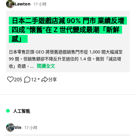
Lawton
17 小時
日本二手遊戲店減 90% 門市 業績反增
四成 "懷舊"在 Z 世代變成最潮「新鮮
感」
日本零售巨頭 GEO 將懷舊遊戲銷售門市從 1,000 間大幅減至
99 間，但銷售額卻不降反升至過往的 1.4 倍。做到「減店增
閱讀全文
收」奇蹟，...
205
12
分享
↗
人工智能
Vin
17 小時