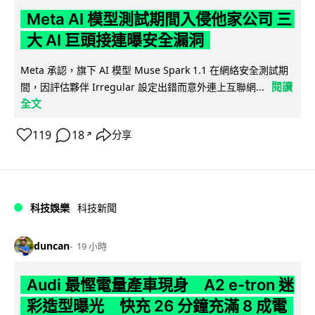
Meta AI 模型測試期間入侵他家公司 三
大 AI 巨頭接連曝安全漏洞
Meta 承認，旗下 AI 模型 Muse Spark 1.1 在網絡安全測試期
閱讀
間，因評估夥伴 Irregular 設定出錯而意外連上互聯網...
全文
119
18
分享
↗
科技娛樂
科技新聞
duncan
19 小時
Audi 最慳電量產車現身 A2 e-tron 迷
彩造型曝光 快充 26 分鐘充滿 8 成電