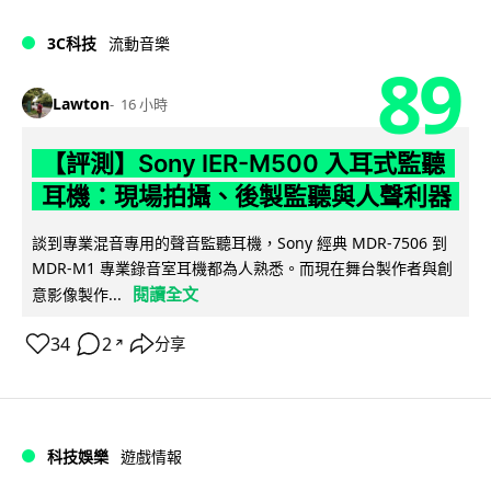
3C科技
流動音樂
89
Lawton
16 小時
【評測】Sony IER-M500 入耳式監聽
耳機：現場拍攝、後製監聽與人聲利器
談到專業混音專用的聲音監聽耳機，Sony 經典 MDR-7506 到
MDR-M1 專業錄音室耳機都為人熟悉。而現在舞台製作者與創
閱讀全文
意影像製作...
34
2
分享
↗
科技娛樂
遊戲情報