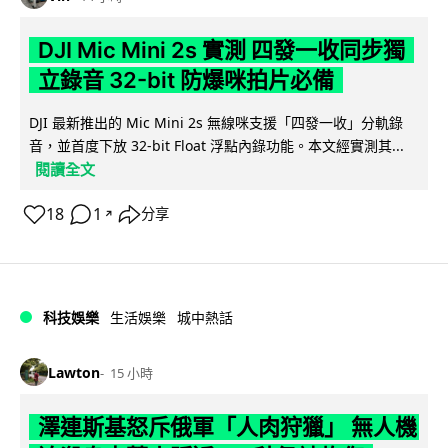
DJI Mic Mini 2s 實測 四發一收同步獨
立錄音 32-bit 防爆咪拍片必備
DJI 最新推出的 Mic Mini 2s 無線咪支援「四發一收」分軌錄
音，並首度下放 32-bit Float 浮點內錄功能。本文經實測其...
閱讀全文
18
1
分享
↗
科技娛樂
生活娛樂
城中熱話
Lawton
15 小時
澤連斯基怒斥俄軍「人肉狩獵」 無人機