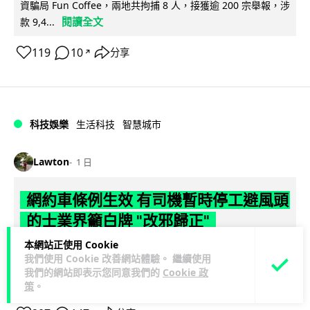
資騙局 Fun Coffee，兩地共拘捕 8 人，接獲逾 200 宗舉報，涉
閱讀全文
款 9,4...
119
10
分享
↗
科技娛樂
生活科技
智慧城市
Lawton
1 日
網約車條例生效 有司機暫時停工避風頭
的士業界籲白牌 "改邪歸正"
本網站正使用 Cookie
規管網約車法例大部分條文已於 8 月 3 日生效，的士業界就期
我們使用 Cookie 改善網站體驗。 繼續使用
望白牌車司機，能夠「改邪歸正」回流駕駛的士。新例大幅提
我們的網站即表示您同意我們的
Cookie 政
閱讀全文
高罰則，首次定罪最高罰款...
策
。