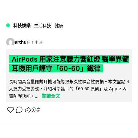
科技娛樂
生活科技
健康
arthur
1 小時
AirPods 用家注意聽力響紅燈 醫學界籲
耳機用戶謹守「60-60」鐵律
長時間高音量佩戴耳機可能導致永久性噪音性聽損。本文盤點 4
大聽力受損警號，介紹科學護耳的「60-60 原則」及 Apple 內
閱讀全文
置防護功能，...
分享