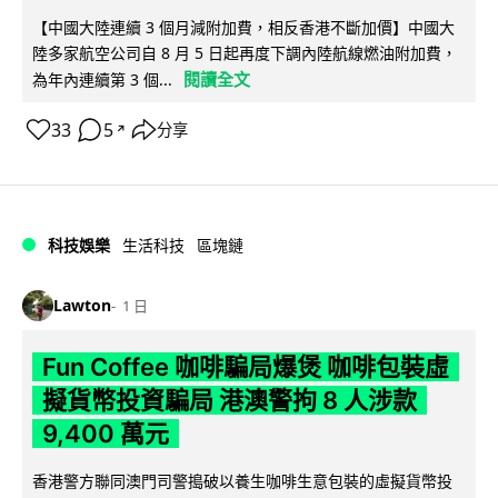
【中國大陸連續 3 個月減附加費，相反香港不斷加價】中國大
陸多家航空公司自 8 月 5 日起再度下調內陸航線燃油附加費，
閱讀全文
為年內連續第 3 個...
33
5
分享
↗
科技娛樂
生活科技
區塊鏈
Lawton
1 日
Fun Coffee 咖啡騙局爆煲 咖啡包裝虛
擬貨幣投資騙局 港澳警拘 8 人涉款
9,400 萬元
香港警方聯同澳門司警搗破以養生咖啡生意包裝的虛擬貨幣投