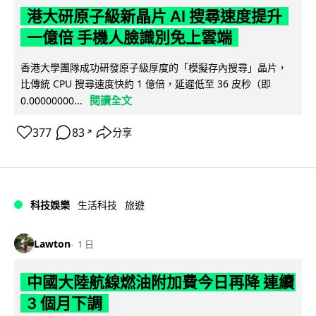
港大研原子級新晶片 AI 搜尋速度提升
一億倍 手機人臉識別免上雲端
香港大學團隊成功研發原子級厚度的「模擬存內搜尋」晶片，
比傳統 CPU 搜尋速度快約 1 億倍，延遲低至 36 皮秒（即
閱讀全文
0.00000000...
377
83
分享
↗
科技娛樂
生活科技
旅遊
Lawton
1 日
中國大陸航線燃油附加費今日再降 連續
3 個月下調