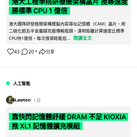
港大工程學院研極簡架構晶片 搜尋速度
勝標準 CPU 1 億倍
港大團隊研發極簡架構模擬內容尋址記憶體（CAM）晶片，用
二硫化鉬及半金屬銻克服傳輸瓶頸，漢明距離計算速度比標準
閱讀全文
CPU快1億倍，每次搜尋耗能低...
43
20
分享
↗
人工智能
Lawton
1 日
靠快閃記憶體紓緩 DRAM 不足 KIOXIA
推 XL1 記憶體擴充模組