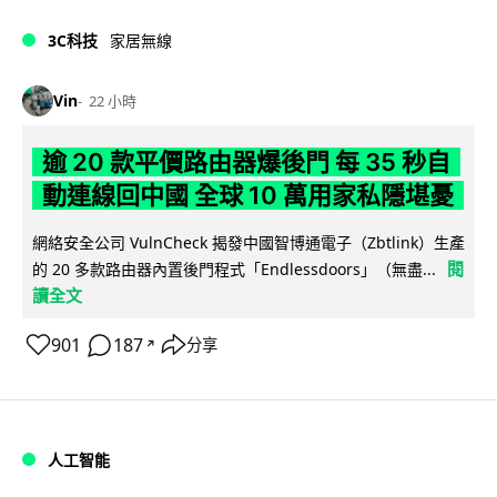
3C科技
家居無線
Vin
22 小時
逾 20 款平價路由器爆後門 每 35 秒自
動連線回中國 全球 10 萬用家私隱堪憂
網絡安全公司 VulnCheck 揭發中國智博通電子（Zbtlink）生產
閱
的 20 多款路由器內置後門程式「Endlessdoors」（無盡...
讀全文
901
187
分享
↗
人工智能