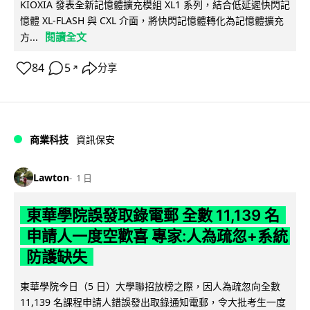
KIOXIA 發表全新記憶體擴充模組 XL1 系列，結合低延遲快閃記
憶體 XL-FLASH 與 CXL 介面，將快閃記憶體轉化為記憶體擴充
閱讀全文
方...
84
5
分享
↗
商業科技
資訊保安
Lawton
1 日
東華學院誤發取錄電郵 全數 11,139 名
申請人一度空歡喜 專家:人為疏忽+系統
防護缺失
東華學院今日（5 日）大學聯招放榜之際，因人為疏忽向全數
11,139 名課程申請人錯誤發出取錄通知電郵，令大批考生一度