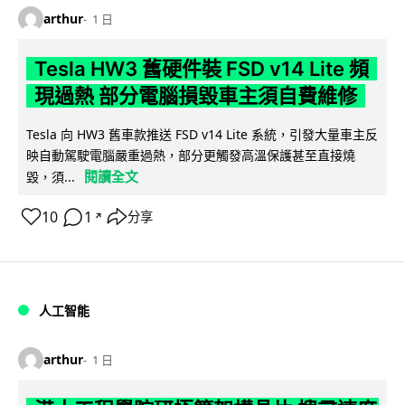
arthur
1 日
Tesla HW3 舊硬件裝 FSD v14 Lite 頻
現過熱 部分電腦損毀車主須自費維修
Tesla 向 HW3 舊車款推送 FSD v14 Lite 系統，引發大量車主反
映自動駕駛電腦嚴重過熱，部分更觸發高溫保護甚至直接燒
閱讀全文
毀，須...
10
1
分享
↗
人工智能
arthur
1 日