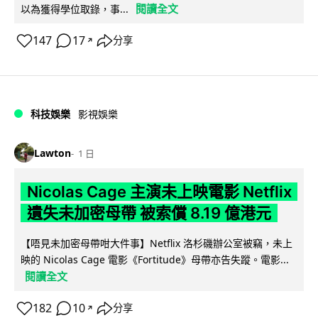
閱讀全文
以為獲得學位取錄，事...
147
17
分享
↗
科技娛樂
影視娛樂
Lawton
1 日
Nicolas Cage 主演未上映電影 Netflix
遺失未加密母帶 被索償 8.19 億港元
【唔見未加密母帶咁大件事】Netflix 洛杉磯辦公室被竊，未上
映的 Nicolas Cage 電影《Fortitude》母帶亦告失蹤。電影...
閱讀全文
182
10
分享
↗