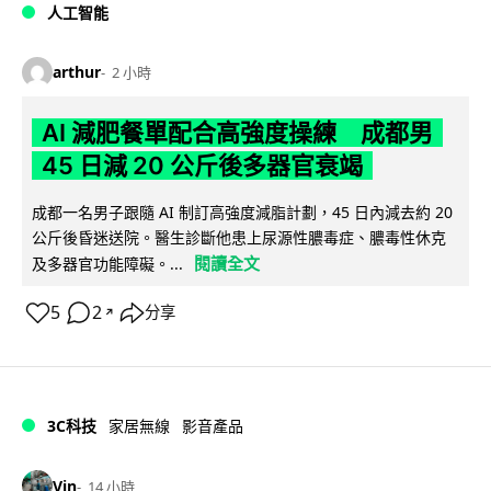
人工智能
arthur
2 小時
AI 減肥餐單配合高強度操練 成都男
45 日減 20 公斤後多器官衰竭
成都一名男子跟隨 AI 制訂高強度減脂計劃，45 日內減去約 20
公斤後昏迷送院。醫生診斷他患上尿源性膿毒症、膿毒性休克
閱讀全文
及多器官功能障礙。...
5
2
分享
↗
3C科技
家居無線
影音產品
Vin
14 小時