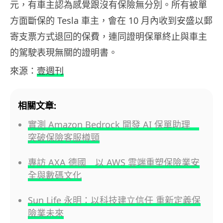
元，有車主認為感覺跟沒有保險無分別。所有被單
方面斷保的 Tesla 車主，會在 10 月內收到安盛以郵
寄支票方式退回的保費，連同證明保單終止與車主
的駕駛表現無關的證明書。
來源：
壹週刊
相關文章:
實測 Amazon Bedrock 開發 AI 保單助理
突破保險客服樽頸
專訪 AXA 德國 以 AWS 雲端重塑保險業安
全與數碼文化
Sun Life 永明：以科技建立信任 重新定義保
險業未來