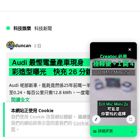
科技娛樂
科技新聞
duncan
2 日
×
Audi 最慳電量產車現身 A2 e-tron 迷
彩造型曝光 快充 26 分鐘充滿 8 成電
Audi 呢部新車，能耗竟然係25年前嘅一半。 A2 e-tron 風阻低
至0.24，每百公里只需12.8 kWh，一度電行到7.8公里。6...
閱讀全文
本網站正使用 Cookie
7
1
分享
↗
我們使用 Cookie 改善網站體驗。 繼續使用
🎵
⛶
我們的網站即表示您同意我們的
Cookie 政
策
。
📖 詳細評測
→