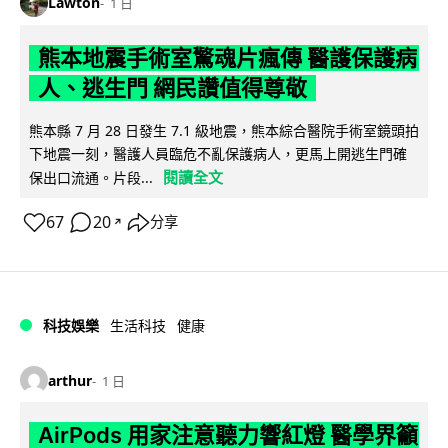
Lawton
1 日
熊本地震手術室驚魂片瘋傳 醫護保護病
人、逃生門 網民讚值得尊敬
熊本縣 7 月 28 日發生 7.1 級地震，熊本綜合醫院手術室鏡頭拍
下地震一刻，醫護人員臨危不亂保護病人，更馬上開逃生門確
閱讀全文
保出口流通。片段...
67
20
分享
↗
科技娛樂
生活科技
健康
arthur
1 日
AirPods 用家注意聽力響紅燈 醫學界籲