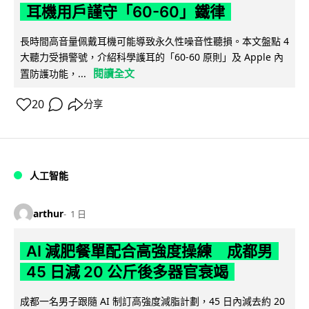
耳機用戶謹守「60-60」鐵律
長時間高音量佩戴耳機可能導致永久性噪音性聽損。本文盤點 4
大聽力受損警號，介紹科學護耳的「60-60 原則」及 Apple 內
閱讀全文
置防護功能，...
20
分享
人工智能
arthur
1 日
AI 減肥餐單配合高強度操練 成都男
45 日減 20 公斤後多器官衰竭
成都一名男子跟隨 AI 制訂高強度減脂計劃，45 日內減去約 20