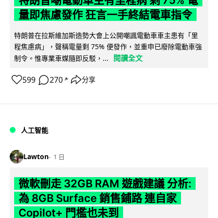
量即焦慮發作 狂言一手終結電車指令
特朗普在拉斯維加斯造勢大會上公開嘲諷電動車車主患有「里
程焦慮病」，聲稱電量剩 75% 便發作，並重申已廢除電動車強
閱讀全文
制令。惟專業車媒隨即反駁，...
599
270
分享
↗
人工智能
Lawton
1 日
微軟刪走 32GB RAM 遊戲建議 分析:
為 8GB Surface 銷售鋪路 連自家
Copilot+ 門檻也未到