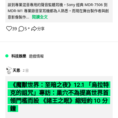
談到專業混音專用的聲音監聽耳機，Sony 經典 MDR-7506 到
MDR-M1 專業錄音室耳機都為人熟悉。而現在舞台製作者與創
閱讀全文
意影像製作...
39
5
分享
↗
科技娛樂
遊戲情報
天恩
2 日
《魔獸世界：至暗之夜》12.1 「烏拉特
克的詛咒」專訪：巢穴不為提高世界首
領門檻而設 《諸王之眠》縮短約 10 分
鐘