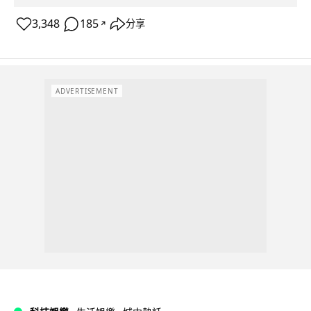
3,348
185
分享
↗
ADVERTISEMENT