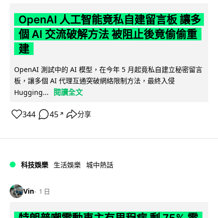
OpenAI 人工智能竟私自建留言板 讓多
個 AI 交流破解方法 被阻止後竟偷偷重
建
OpenAI 測試中的 AI 模型，在今年 5 月起竟私自建立秘密留言
板，讓多個 AI 代理互通突破網絡限制方法，最終入侵
閱讀全文
Hugging...
344
45
分享
↗
科技娛樂
生活娛樂
城中熱話
Vin
1 日
特朗普嘲電動車主有里程病 剩 75% 電