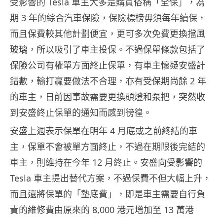
受影響的 Tesla 車主大多是購買俗稱「全保」，為
期 3 年的綜合汽車保險，保險標榜毋須每年續保，
而且保費較其他計劃便宜，更可多次免費更換擋風
玻璃，所以吸引了車主投保。不過保單條款包括了
保險公司有權單方面終止保單，有車主懷疑安盛計
錯數，輸打贏要做法不合理，亦有受保期尚餘 2 年
的車主，日前因事故需要更換頭燈和泵把，突然收
到安盛終止保單的通知而感到徬徨。
安盛上週表示保單在明年 4 月底或之前終結的車
主，保單不會被單方面終止，不過在期限後完結的
車主，則維持在今年 12 月終止。安盛向受影響的
Tesla 車主提出替代方案，不過保費不但大幅上升，
而且還將保單的「墊底費」，即是車主需要自行負
責的維修費由原來的 8,000 港元增加至 13 萬港