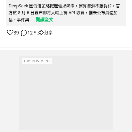
DeepSeek 因低價策略掀起需求熱潮，運算資源不勝負荷，官
方於 8 月 6 日宣布即將大幅上調 API 收費，惟未公布具體加
閱讀全文
幅。事件與...
39
12
分享
↗
ADVERTISEMENT