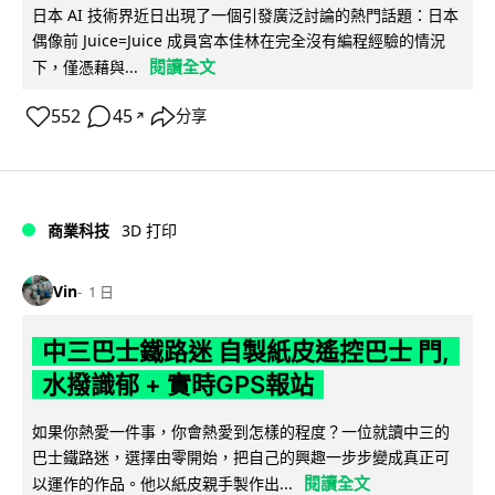
日本 AI 技術界近日出現了一個引發廣泛討論的熱門話題：日本
偶像前 Juice=Juice 成員宮本佳林在完全沒有編程經驗的情況
閱讀全文
下，僅憑藉與...
552
45
分享
↗
商業科技
3D 打印
Vin
1 日
中三巴士鐵路迷 自製紙皮遙控巴士 門,
水撥識郁 + 實時GPS報站
如果你熱愛一件事，你會熱愛到怎樣的程度？一位就讀中三的
巴士鐵路迷，選擇由零開始，把自己的興趣一步步變成真正可
閱讀全文
以運作的作品。他以紙皮親手製作出...