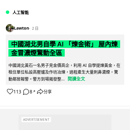
人工智能
Lawton
2 日
中國湖北男自學 AI 「煉金術」 屋內煉
金冒濃煙驚動全區
中國湖北黃石一名男子見金價高企，利用 AI 自學提煉黃金，在
租住單位私設高壓爐及作坊冶煉，過程產生大量刺鼻濃煙，驚
閱讀全文
動鄰居報警。警方到場揭發整...
113
8
分享
↗
ADVERTISEMENT