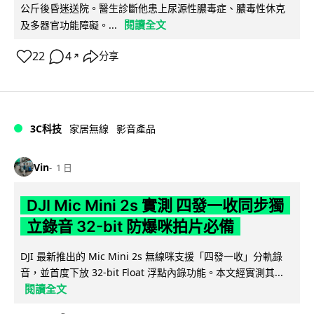
公斤後昏迷送院。醫生診斷他患上尿源性膿毒症、膿毒性休克
閱讀全文
及多器官功能障礙。...
22
4
分享
↗
3C科技
家居無線
影音產品
Vin
1 日
DJI Mic Mini 2s 實測 四發一收同步獨
立錄音 32-bit 防爆咪拍片必備
DJI 最新推出的 Mic Mini 2s 無線咪支援「四發一收」分軌錄
音，並首度下放 32-bit Float 浮點內錄功能。本文經實測其...
閱讀全文