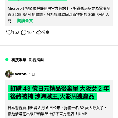
Microsoft 被發現靜靜刪除官方網站上，對遊戲玩家要為電腦配
置 32GB RAM 的建議。分析指微軟同時新推出的 8GB RAM 入
閱讀全文
門...
162
16
分享
↗
科技娛樂
影視娛樂
Lawton
1 日
訂購 43 億日元精品後棄單 大阪女 2 年
後終被捕 涉海賊王,火影周邊產品
日本警視廳神田署 8 月 6 日公布，拘捕一名 32 歲大阪女子，
指她涉嫌在出版巨頭集英社旗下官方網店「JUMP