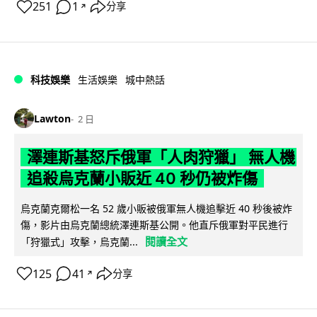
251
1
分享
↗
科技娛樂
生活娛樂
城中熱話
Lawton
2 日
澤連斯基怒斥俄軍「人肉狩獵」 無人機
追殺烏克蘭小販近 40 秒仍被炸傷
烏克蘭克爾松一名 52 歲小販被俄軍無人機追擊近 40 秒後被炸
傷，影片由烏克蘭總統澤連斯基公開。他直斥俄軍對平民進行
閱讀全文
「狩獵式」攻擊，烏克蘭...
125
41
分享
↗