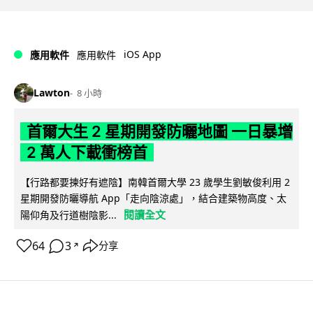
iOS App
應用軟件
應用軟件
Lawton
8 小時
首爾大生 2 星期開發防曬地圖 一日暴增
2 萬人下載衝榜首
【行路都要揀好有遮陰】南韓首爾大學 23 歲學生劉敏俊利用 2
星期開發防曬導航 App「走向陰涼處」，結合建築物高度、太
閱讀全文
陽仰角及行道樹陰影...
64
3
分享
↗