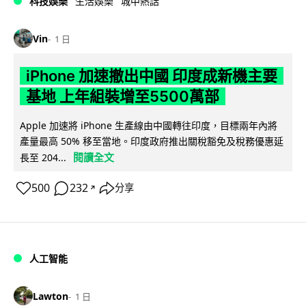
科技娛樂
生活娛樂
城中熱話
Vin
1 日
iPhone 加速撤出中國 印度成新機主要
基地 上年組裝增至5500萬部
Apple 加速將 iPhone 生產線由中國轉往印度，目標兩年內將
產量最高 50% 移至當地。印度政府推出關稅豁免及稅務優惠延
閱讀全文
長至 204...
500
232
分享
↗
人工智能
Lawton
1 日