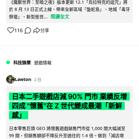
《魔獸世界：至暗之夜》版本更新 12.1「烏拉特克的詛咒」將
於 8 月 13 日正式上線，帶來全新區域「盤蛇島」、地城「毒牙
閱讀全文
祭壇」、新型態世...
116
分享
科技娛樂
遊戲情報
Lawton
2 日
日本二手遊戲店減 90% 門市 業績反增
四成 "懷舊"在 Z 世代變成最潮「新鮮
感」
日本零售巨頭 GEO 將懷舊遊戲銷售門市從 1,000 間大幅減至
99 間，但銷售額卻不降反升至過往的 1.4 倍。做到「減店增