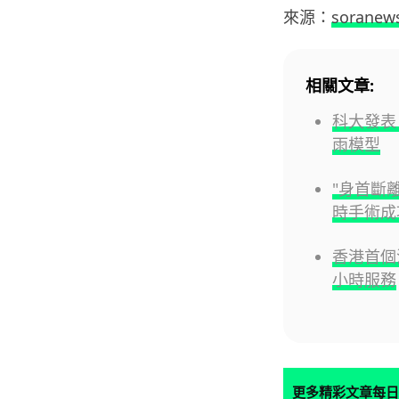
來源：
soranew
相關文章:
科大發表 
雨模型
"身首斷
時手術成
香港首個
小時服務
更多精彩文章每日