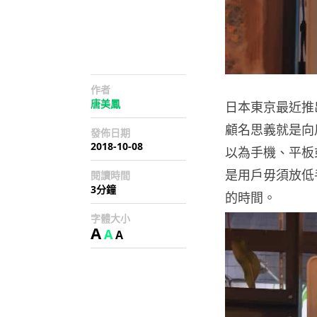
作者
唐美鳳
日本東京最近推出
顧名思義就是向
發佈日期
2018-10-08
以為手機、平板或
是用戶毋須放低
閱讀時間
3分鐘
的時間。
字體大小
A
A
A