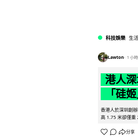
科技娛樂
生
Lawton
1 小時
港人深
「硅姬
香港人於深圳創辦初
高 1.75 米卻僅重 
分享