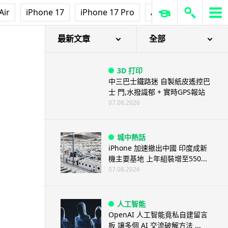
Air
iPhone 17
iPhone 17 Pro
AirPods Pro 3
Ap
最新文章
全部
3D 打印
中三巴士鐵路迷 自製紙皮遙控巴
士 門,水撥識郁 + 實時GPS報站
07.08.2026
城中熱話
iPhone 加速撤出中國 印度成新
機主要基地 上年組裝增至550...
07.08.2026
人工智能
OpenAI 人工智能竟私自建留言
板 讓多個 AI 交流破解方法 ...