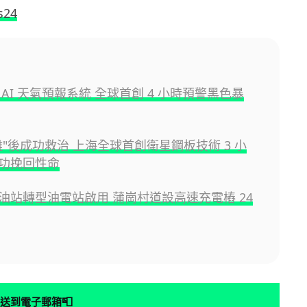
s24
AI 天氣預報系統 全球首創 4 小時預警黑色暴
離"後成功救治 上海全球首創衛星鋼板技術 3 小
功挽回性命
油站轉型油電站啟用 蒲崗村道設高速充電樁 24
📮
送到電子郵箱