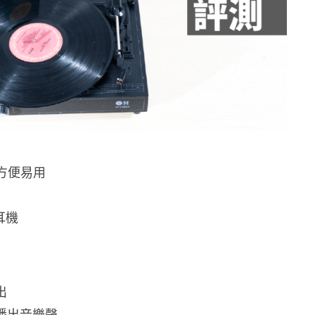
方便易用
 耳機
出
仍播出音樂聲