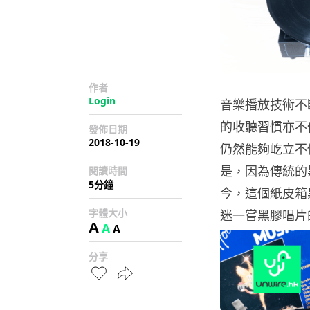
作者
Login
音樂播放技術不
的收聽習慣亦不
發佈日期
2018-10-19
仍然能夠屹立不
是，因為傳統的
閱讀時間
5分鐘
今，這個紙皮箱黑
字體大小
迷一嘗黑膠唱片
A
A
A
分享