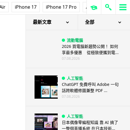
Air
iPhone 17
iPhone 17 Pro
AirPods Pro 3
Ap
最新文章
全部
流動電腦
2026 買電腦新趨勢公開！ 如何
享最多優惠 從極致便攜到電...
07.08.2026
人工智能
ChatGPT 免費呼叫 Adobe 一句
話跨軟體修圖兼整 PDF ...
07.08.2026
人工智能
日本偶像零編程知識 靠 AI 搞了
一整個直播系統 在日本技術...