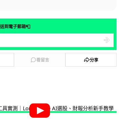
📮
送到電子郵箱
看留言
分享