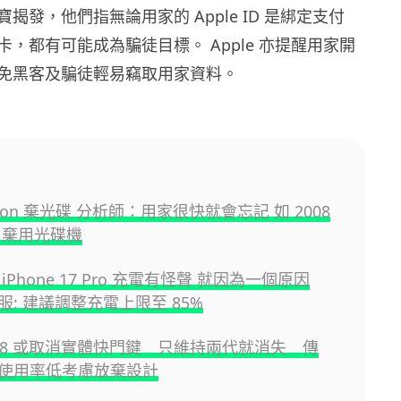
揭發，他們指無論用家的 Apple ID 是綁定支付
，都有可能成為騙徒目標。 Apple 亦提醒用家開
免黑客及騙徒輕易竊取用家資料。
tation 棄光碟 分析師：用家很快就會忘記 如 2008
le 棄用光碟機
iPhone 17 Pro 充電有怪聲 就因為一個原因
 客服: 建議調整充電上限至 85%
e 18 或取消實體快門鍵 只維持兩代就消失 傳
 因使用率低考慮放棄設計