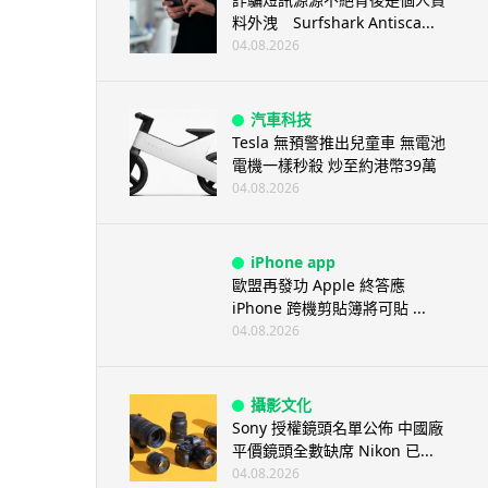
料外洩 Surfshark Antisca...
04.08.2026
汽車科技
Tesla 無預警推出兒童車 無電池
電機一樣秒殺 炒至約港幣39萬
04.08.2026
iPhone app
歐盟再發功 Apple 終答應
iPhone 跨機剪貼簿將可貼 ...
04.08.2026
攝影文化
Sony 授權鏡頭名單公佈 中國廠
平價鏡頭全數缺席 Nikon 已...
04.08.2026