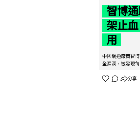
智博通
架止血
用
中國網通廠商智博通電
全漏洞，被發現每 
分享