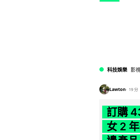
科技娛樂
影
Lawton
19 分
訂購 
女 2