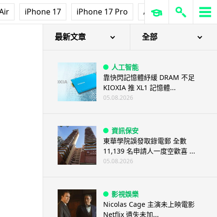
Air
iPhone 17
iPhone 17 Pro
AirPods Pro 3
Ap
最新文章
全部
人工智能
靠快閃記憶體紓緩 DRAM 不足
KIOXIA 推 XL1 記憶體...
05.08.2026
資訊保安
東華學院誤發取錄電郵 全數
11,139 名申請人一度空歡喜 ...
05.08.2026
影視娛樂
Nicolas Cage 主演未上映電影
Netflix 遺失未加...