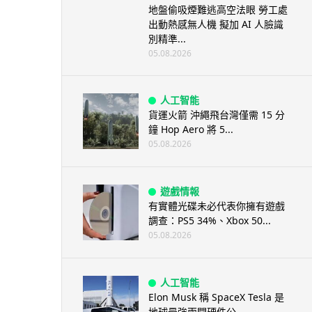
地盤偷吸煙難逃高空法眼 勞工處
出動熱感無人機 擬加 AI 人臉識
別精準...
05.08.2026
人工智能
貨運火箭 沖繩飛台灣僅需 15 分
鐘 Hop Aero 將 5...
05.08.2026
遊戲情報
有實體光碟未必代表你擁有遊戲
調查：PS5 34%、Xbox 50...
05.08.2026
人工智能
Elon Musk 稱 SpaceX Tesla 是
地球最強兩間硬件公...