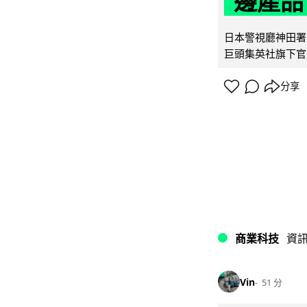
邊產品
日本警視廳神田署 
巨頭集英社旗下官方網店
分享
商業科技
資
Vin
51 分