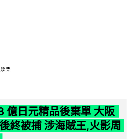
視娛樂
43 億日元精品後棄單 大阪
 年後終被捕 涉海賊王,火影周