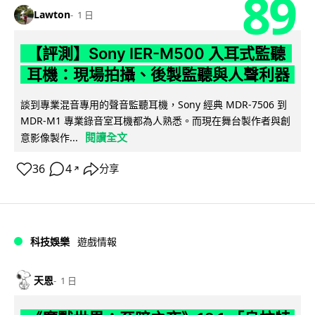
89
Lawton
1 日
【評測】Sony IER-M500 入耳式監聽
耳機：現場拍攝、後製監聽與人聲利器
談到專業混音專用的聲音監聽耳機，Sony 經典 MDR-7506 到
MDR-M1 專業錄音室耳機都為人熟悉。而現在舞台製作者與創
閱讀全文
意影像製作...
36
4
分享
↗
科技娛樂
遊戲情報
天恩
1 日