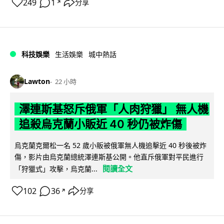
249
1
分享
↗
科技娛樂
生活娛樂
城中熱話
Lawton
22 小時
澤連斯基怒斥俄軍「人肉狩獵」 無人機
追殺烏克蘭小販近 40 秒仍被炸傷
烏克蘭克爾松一名 52 歲小販被俄軍無人機追擊近 40 秒後被炸
傷，影片由烏克蘭總統澤連斯基公開。他直斥俄軍對平民進行
閱讀全文
「狩獵式」攻擊，烏克蘭...
102
36
分享
↗