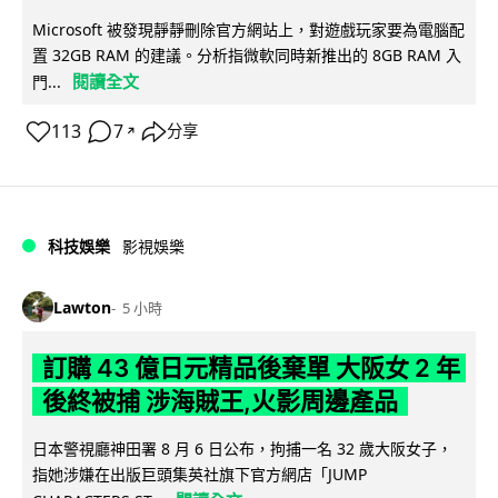
Microsoft 被發現靜靜刪除官方網站上，對遊戲玩家要為電腦配
置 32GB RAM 的建議。分析指微軟同時新推出的 8GB RAM 入
閱讀全文
門...
113
7
分享
↗
科技娛樂
影視娛樂
Lawton
5 小時
訂購 43 億日元精品後棄單 大阪女 2 年
後終被捕 涉海賊王,火影周邊產品
日本警視廳神田署 8 月 6 日公布，拘捕一名 32 歲大阪女子，
指她涉嫌在出版巨頭集英社旗下官方網店「JUMP