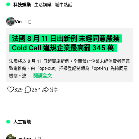
科技娛樂
生活娛樂
城中熱話
Vin
1 日
法國 8 月 11 日出新例 未經同意嚴禁
Cold Call 違規企業最高罰 345 萬
法國將於 8 月 11 日起實施新例，全面禁止企業未經消費者同意
致電推銷，由「opt-out」拒接登記制轉為「opt-in」先徵同意
閱讀全文
機制。違...
329
26
分享
↗
人工智能
Lawton
1 日