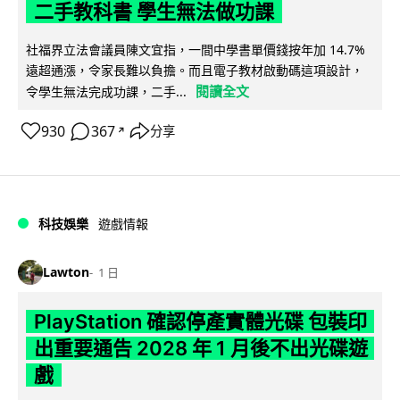
二手教科書 學生無法做功課
社福界立法會議員陳文宜指，一間中學書單價錢按年加 14.7%
遠超通漲，令家長難以負擔。而且電子教材啟動碼這項設計，
閱讀全文
令學生無法完成功課，二手...
930
367
分享
↗
科技娛樂
遊戲情報
Lawton
1 日
PlayStation 確認停產實體光碟 包裝印
出重要通告 2028 年 1 月後不出光碟遊
戲