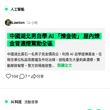
人工智能
Lawton
22 小時
中國湖北男自學 AI 「煉金術」 屋內煉
金冒濃煙驚動全區
中國湖北黃石一名男子見金價高企，利用 AI 自學提煉黃金，在
租住單位私設高壓爐及作坊冶煉，過程產生大量刺鼻濃煙，驚
閱讀全文
動鄰居報警。警方到場揭發整...
104
7
分享
↗
3C科技
流動音樂