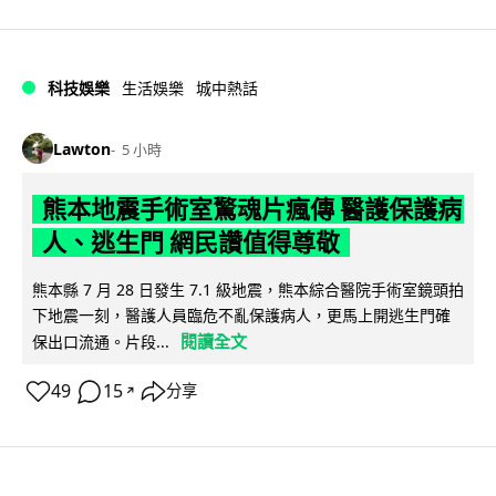
科技娛樂
生活娛樂
城中熱話
Lawton
5 小時
熊本地震手術室驚魂片瘋傳 醫護保護病
人、逃生門 網民讚值得尊敬
熊本縣 7 月 28 日發生 7.1 級地震，熊本綜合醫院手術室鏡頭拍
下地震一刻，醫護人員臨危不亂保護病人，更馬上開逃生門確
閱讀全文
保出口流通。片段...
49
15
分享
↗