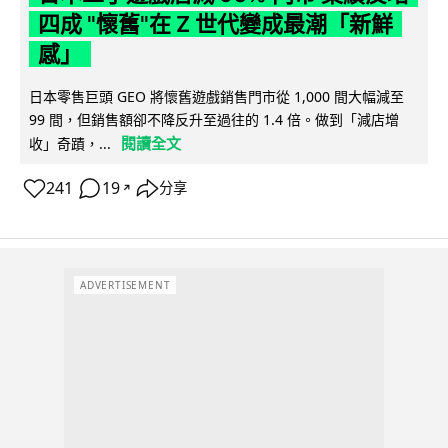
四成 "懷舊"在 Z 世代變成最潮「新鮮
感」
日本零售巨頭 GEO 將懷舊遊戲銷售門市從 1,000 間大幅減至
99 間，但銷售額卻不降反升至過往的 1.4 倍。做到「減店增
閱讀全文
收」奇蹟，...
241
19
分享
↗
ADVERTISEMENT