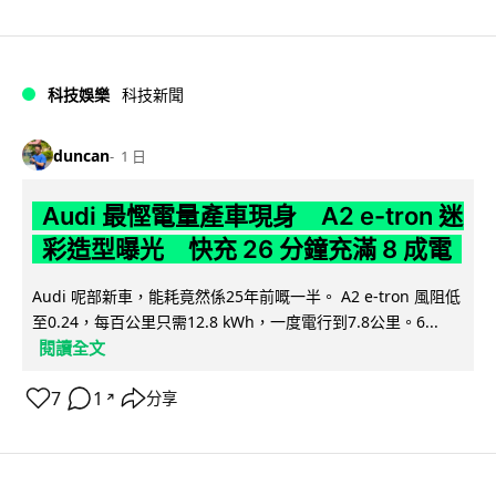
科技娛樂
科技新聞
duncan
1 日
Audi 最慳電量產車現身 A2 e-tron 迷
彩造型曝光 快充 26 分鐘充滿 8 成電
Audi 呢部新車，能耗竟然係25年前嘅一半。 A2 e-tron 風阻低
至0.24，每百公里只需12.8 kWh，一度電行到7.8公里。6...
閱讀全文
7
1
分享
↗