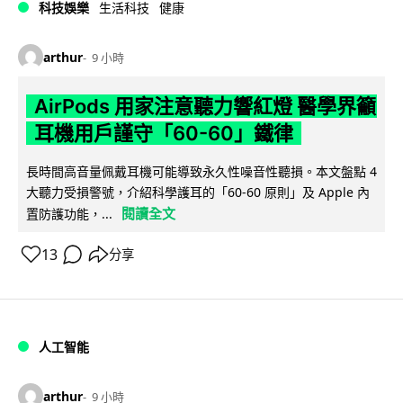
科技娛樂
生活科技
健康
arthur
9 小時
AirPods 用家注意聽力響紅燈 醫學界籲
耳機用戶謹守「60-60」鐵律
長時間高音量佩戴耳機可能導致永久性噪音性聽損。本文盤點 4
大聽力受損警號，介紹科學護耳的「60-60 原則」及 Apple 內
閱讀全文
置防護功能，...
13
分享
人工智能
arthur
9 小時