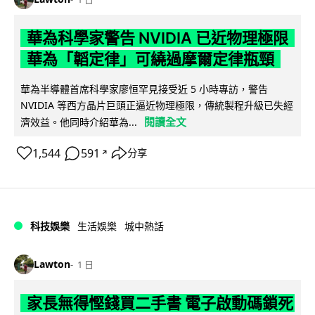
華為科學家警告 NVIDIA 已近物理極限
華為「韜定律」可繞過摩爾定律瓶頸
華為半導體首席科學家廖恒罕見接受近 5 小時專訪，警告
NVIDIA 等西方晶片巨頭正逼近物理極限，傳統製程升級已失經
閱讀全文
濟效益。他同時介紹華為...
1,544
591
分享
↗
科技娛樂
生活娛樂
城中熱話
Lawton
1 日
家長無得慳錢買二手書 電子啟動碼鎖死