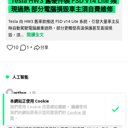
Tesla HW3 舊硬件裝 FSD v14 Lite 頻
現過熱 部分電腦損毀車主須自費維修
Tesla 向 HW3 舊車款推送 FSD v14 Lite 系統，引發大量車主反
映自動駕駛電腦嚴重過熱，部分更觸發高溫保護甚至直接燒
閱讀全文
毀，須...
10
1
分享
↗
人工智能
arthur
1 日
本網站正使用 Cookie
我們使用 Cookie 改善網站體驗。 繼續使用
港大工程學院研極簡架構晶片 搜尋速度
我們的網站即表示您同意我們的
Cookie 政
勝標準 CPU 1 億倍
策
。