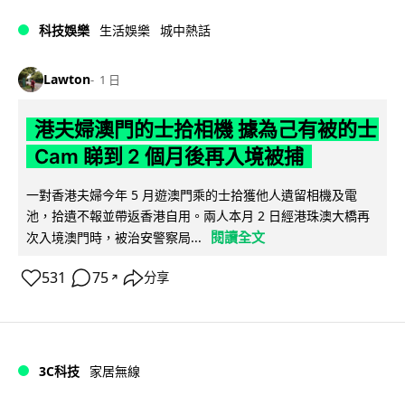
科技娛樂
生活娛樂
城中熱話
Lawton
1 日
港夫婦澳門的士拾相機 據為己有被的士
Cam 睇到 2 個月後再入境被捕
一對香港夫婦今年 5 月遊澳門乘的士拾獲他人遺留相機及電
池，拾遺不報並帶返香港自用。兩人本月 2 日經港珠澳大橋再
閱讀全文
次入境澳門時，被治安警察局...
531
75
分享
↗
3C科技
家居無線