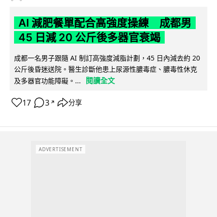
AI 減肥餐單配合高強度操練 成都男
45 日減 20 公斤後多器官衰竭
成都一名男子跟隨 AI 制訂高強度減脂計劃，45 日內減去約 20
公斤後昏迷送院。醫生診斷他患上尿源性膿毒症、膿毒性休克
閱讀全文
及多器官功能障礙。...
17
3
分享
↗
ADVERTISEMENT