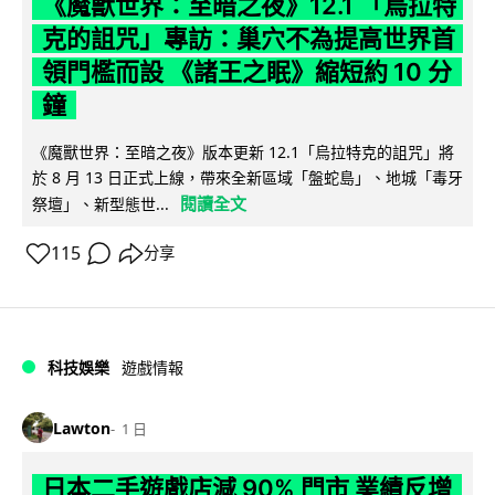
《魔獸世界：至暗之夜》12.1 「烏拉特
克的詛咒」專訪：巢穴不為提高世界首
領門檻而設 《諸王之眠》縮短約 10 分
鐘
《魔獸世界：至暗之夜》版本更新 12.1「烏拉特克的詛咒」將
於 8 月 13 日正式上線，帶來全新區域「盤蛇島」、地城「毒牙
閱讀全文
祭壇」、新型態世...
115
分享
科技娛樂
遊戲情報
Lawton
1 日
日本二手遊戲店減 90% 門市 業績反增