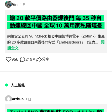
Vin
1 日
逾 20 款平價路由器爆後門 每 35 秒自
動連線回中國 全球 10 萬用家私隱堪憂
網絡安全公司 VulnCheck 揭發中國智博通電子（Zbtlink）生產
閱
的 20 多款路由器內置後門程式「Endlessdoors」（無盡...
讀全文
956
219
分享
↗
人工智能
arthur
1 日