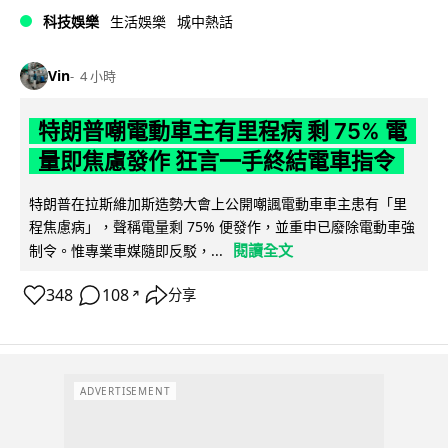
科技娛樂
生活娛樂
城中熱話
Vin
4 小時
特朗普嘲電動車主有里程病 剩 75% 電
量即焦慮發作 狂言一手終結電車指令
特朗普在拉斯維加斯造勢大會上公開嘲諷電動車車主患有「里
程焦慮病」，聲稱電量剩 75% 便發作，並重申已廢除電動車強
閱讀全文
制令。惟專業車媒隨即反駁，...
348
108
分享
↗
ADVERTISEMENT