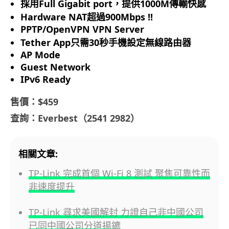
採用
Full Gigabit port
，提供
1000M
傳輸快感
Hardware NAT
超過
900Mbps !!
PPTP/OpenVPN VPN Server
Tether App
只需
30
秒手機設定無線路由器
AP Mode
Guest Network
IPv6 Ready
售價：$459
查詢：Everbest（2541 2982）
相關文章:
TP-Link 完成首個 Wi-Fi 8 測試 聚焦可靠性而
非速度提升
TP-Link 尋求美國解封 力證自己非中國公司
已同中國公司分道揚鑣