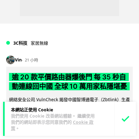
3C科技
家居無線
Vin
21 小時
逾 20 款平價路由器爆後門 每 35 秒自
動連線回中國 全球 10 萬用家私隱堪憂
網絡安全公司 VulnCheck 揭發中國智博通電子（Zbtlink）生產
閱
的 20 多款路由器內置後門程式「Endlessdoors」（無盡...
本網站正使用 Cookie
讀全文
我們使用 Cookie 改善網站體驗。 繼續使用
我們的網站即表示您同意我們的
Cookie 政
901
187
分享
策
。
↗