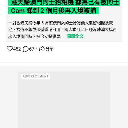
港夫婦澳門的士拾相機 據為己有被的士
Cam 睇到 2 個月後再入境被捕
一對香港夫婦今年 5 月遊澳門乘的士拾獲他人遺留相機及電
池，拾遺不報並帶返香港自用。兩人本月 2 日經港珠澳大橋再
閱讀全文
次入境澳門時，被治安警察局...
482
67
分享
↗
ADVERTISEMENT