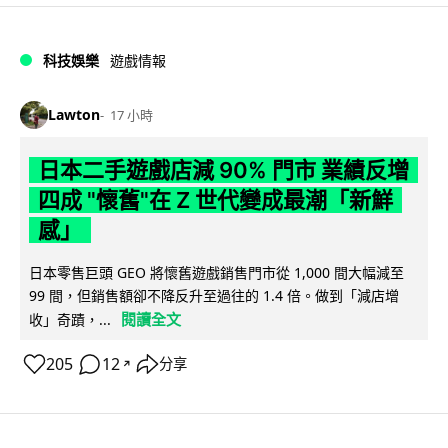
科技娛樂
遊戲情報
Lawton
17 小時
日本二手遊戲店減 90% 門市 業績反增
四成 "懷舊"在 Z 世代變成最潮「新鮮
感」
日本零售巨頭 GEO 將懷舊遊戲銷售門市從 1,000 間大幅減至
99 間，但銷售額卻不降反升至過往的 1.4 倍。做到「減店增
閱讀全文
收」奇蹟，...
205
12
分享
↗