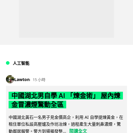
人工智能
Lawton
15 小時
中國湖北男自學 AI 「煉金術」 屋內煉
金冒濃煙驚動全區
中國湖北黃石一名男子見金價高企，利用 AI 自學提煉黃金，在
租住單位私設高壓爐及作坊冶煉，過程產生大量刺鼻濃煙，驚
閱讀全文
動鄰居報警。警方到場揭發整...