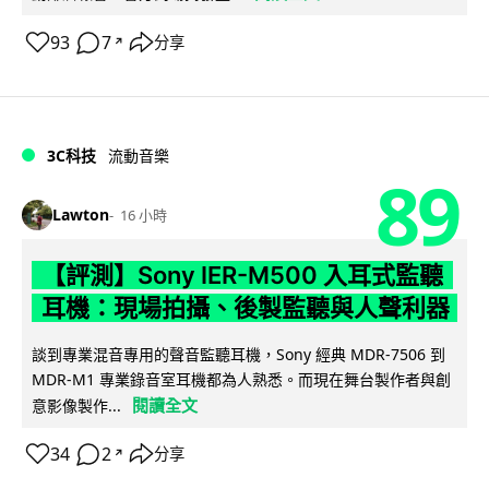
93
7
分享
↗
3C科技
流動音樂
89
Lawton
16 小時
【評測】Sony IER-M500 入耳式監聽
耳機：現場拍攝、後製監聽與人聲利器
談到專業混音專用的聲音監聽耳機，Sony 經典 MDR-7506 到
MDR-M1 專業錄音室耳機都為人熟悉。而現在舞台製作者與創
閱讀全文
意影像製作...
34
2
分享
↗