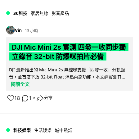
3C科技
家居無線
影音產品
Vin
13 小時
DJI Mic Mini 2s 實測 四發一收同步獨
立錄音 32-bit 防爆咪拍片必備
DJI 最新推出的 Mic Mini 2s 無線咪支援「四發一收」分軌錄
音，並首度下放 32-bit Float 浮點內錄功能。本文經實測其...
閱讀全文
18
1
分享
↗
科技娛樂
生活娛樂
城中熱話