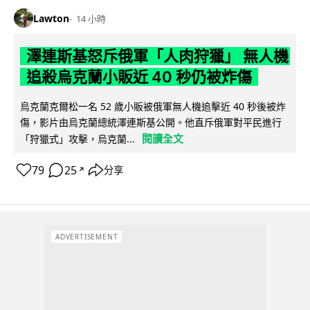
Lawton
14 小時
澤連斯基怒斥俄軍「人肉狩獵」 無人機
追殺烏克蘭小販近 40 秒仍被炸傷
烏克蘭克爾松一名 52 歲小販被俄軍無人機追擊近 40 秒後被炸
傷，影片由烏克蘭總統澤連斯基公開。他直斥俄軍對平民進行
閱讀全文
「狩獵式」攻擊，烏克蘭...
79
25
分享
↗
ADVERTISEMENT