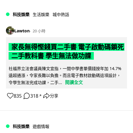
科技娛樂
生活娛樂
城中熱話
Lawton
20 小時
家長無得慳錢買二手書 電子啟動碼鎖死
二手教科書 學生無法做功課
社福界立法會議員陳文宜指，一間中學書單價錢按年加 14.7%
遠超通漲，令家長難以負擔。而且電子教材啟動碼這項設計，
閱讀全文
令學生無法完成功課，二手...
835
318
分享
↗
科技娛樂
遊戲情報