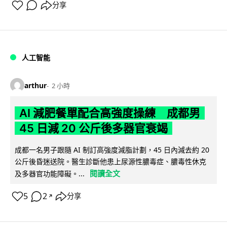
分享
人工智能
arthur
2 小時
AI 減肥餐單配合高強度操練 成都男
45 日減 20 公斤後多器官衰竭
成都一名男子跟隨 AI 制訂高強度減脂計劃，45 日內減去約 20
公斤後昏迷送院。醫生診斷他患上尿源性膿毒症、膿毒性休克
閱讀全文
及多器官功能障礙。...
5
2
分享
↗