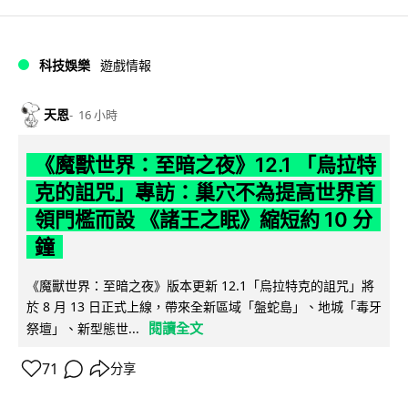
科技娛樂
遊戲情報
天恩
16 小時
《魔獸世界：至暗之夜》12.1 「烏拉特
克的詛咒」專訪：巢穴不為提高世界首
領門檻而設 《諸王之眠》縮短約 10 分
鐘
《魔獸世界：至暗之夜》版本更新 12.1「烏拉特克的詛咒」將
於 8 月 13 日正式上線，帶來全新區域「盤蛇島」、地城「毒牙
閱讀全文
祭壇」、新型態世...
71
分享