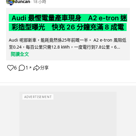
duncan
18 小時
Audi 最慳電量產車現身 A2 e-tron 迷
彩造型曝光 快充 26 分鐘充滿 8 成電
Audi 呢部新車，能耗竟然係25年前嘅一半。 A2 e-tron 風阻低
至0.24，每百公里只需12.8 kWh，一度電行到7.8公里。6...
閱讀全文
6
1
分享
↗
ADVERTISEMENT