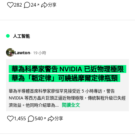
282
24
分享
↗
人工智能
Lawton
19 小時
華為科學家警告 NVIDIA 已近物理極限
華為「韜定律」可繞過摩爾定律瓶頸
華為半導體首席科學家廖恒罕見接受近 5 小時專訪，警告
NVIDIA 等西方晶片巨頭正逼近物理極限，傳統製程升級已失經
閱讀全文
濟效益。他同時介紹華為...
1,455
540
分享
↗