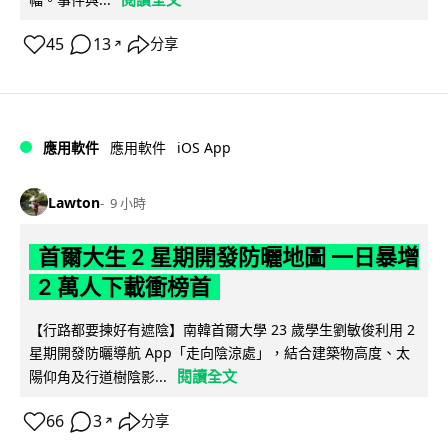
45
13
分享
↗
iOS App
應用軟件
應用軟件
Lawton
9 小時
首爾大生 2 星期開發防曬地圖 一日暴增
2 萬人下載衝榜首
【行路都要揀好有遮陰】南韓首爾大學 23 歲學生劉敏俊利用 2
星期開發防曬導航 App「走向陰涼處」，結合建築物高度、太
閱讀全文
陽仰角及行道樹陰影...
66
3
分享
↗