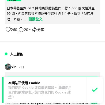
日本零售巨頭 GEO 將懷舊遊戲銷售門市從 1,000 間大幅減至
99 間，但銷售額卻不降反升至過往的 1.4 倍。做到「減店增
閱讀全文
收」奇蹟，...
260
20
分享
↗
人工智能
Vin
2 日
Meta AI 模型測試期間入侵他家公司 三
本網站正使用 Cookie
大 AI 巨頭接連曝安全漏洞
我們使用 Cookie 改善網站體驗。 繼續使用
我們的網站即表示您同意我們的
Cookie 政
Meta 承認，旗下 AI 模型 Muse Spark 1.1 在網絡安全測試期
策
。
閱讀
間，因評估夥伴 Irregular 設定出錯而意外連上互聯網...