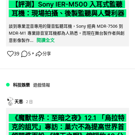
【評測】Sony IER-M500 入耳式監聽
耳機：現場拍攝、後製監聽與人聲利器
談到專業混音專用的聲音監聽耳機，Sony 經典 MDR-7506 到
MDR-M1 專業錄音室耳機都為人熟悉。而現在舞台製作者與創
閱讀全文
意影像製作...
39
5
分享
↗
科技娛樂
遊戲情報
天恩
2 日
《魔獸世界：至暗之夜》12.1 「烏拉特
克的詛咒」專訪：巢穴不為提高世界首