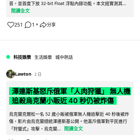
音，並首度下放 32-bit Float 浮點內錄功能。本文經實測其...
閱讀全文
251
1
分享
↗
科技娛樂
生活娛樂
城中熱話
Lawton
2 日
澤連斯基怒斥俄軍「人肉狩獵」 無人機
追殺烏克蘭小販近 40 秒仍被炸傷
烏克蘭克爾松一名 52 歲小販被俄軍無人機追擊近 40 秒後被炸
傷，影片由烏克蘭總統澤連斯基公開。他直斥俄軍對平民進行
閱讀全文
「狩獵式」攻擊，烏克蘭...