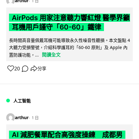
arthur
1 日
AirPods 用家注意聽力響紅燈 醫學界籲
耳機用戶謹守「60-60」鐵律
長時間高音量佩戴耳機可能導致永久性噪音性聽損。本文盤點 4
大聽力受損警號，介紹科學護耳的「60-60 原則」及 Apple 內
閱讀全文
置防護功能，...
20
分享
人工智能
arthur
1 日
AI 減肥餐單配合高強度操練 成都男