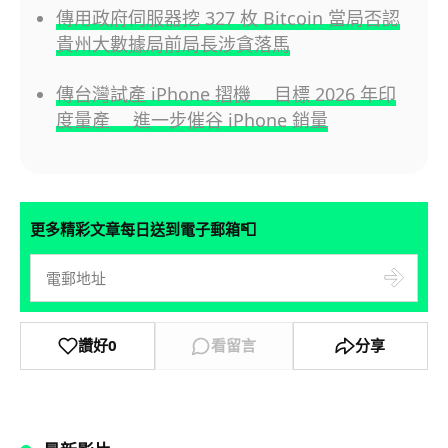
傳用政府伺服器挖 327 枚 Bitcoin 當局否認
貴州大數據局前局長涉貪落馬
傳台灣試產 iPhone 摺機 目標 2026 年印
度量產 進一步催谷 iPhone 銷量
📮
更多精彩文章每日送到電子郵箱
讚好
0
看留言
分享