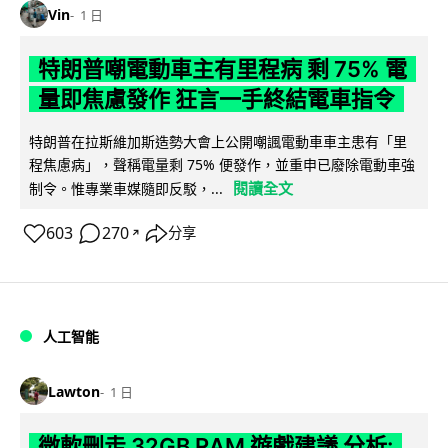
Vin
1 日
特朗普嘲電動車主有里程病 剩 75% 電
量即焦慮發作 狂言一手終結電車指令
特朗普在拉斯維加斯造勢大會上公開嘲諷電動車車主患有「里
程焦慮病」，聲稱電量剩 75% 便發作，並重申已廢除電動車強
閱讀全文
制令。惟專業車媒隨即反駁，...
603
270
分享
↗
人工智能
Lawton
1 日
微軟刪走 32GB RAM 遊戲建議 分析: