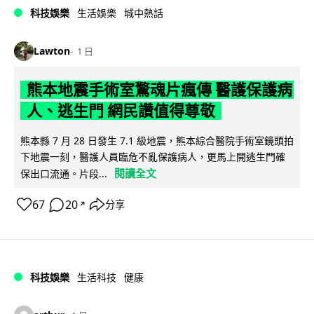
科技娛樂
生活娛樂
城中熱話
Lawton
1 日
熊本地震手術室驚魂片瘋傳 醫護保護病
人、逃生門 網民讚值得尊敬
熊本縣 7 月 28 日發生 7.1 級地震，熊本綜合醫院手術室鏡頭拍
下地震一刻，醫護人員臨危不亂保護病人，更馬上開逃生門確
閱讀全文
保出口流通。片段...
67
20
分享
↗
科技娛樂
生活科技
健康