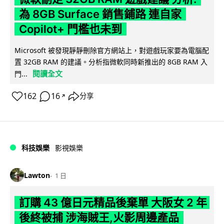
為 8GB Surface 銷售鋪路 連自家
Copilot+ 門檻也未到
Microsoft 被發現靜靜刪除官方網站上，對遊戲玩家要為電腦配
置 32GB RAM 的建議。分析指微軟同時新推出的 8GB RAM 入
閱讀全文
門...
162
16
分享
↗
科技娛樂
影視娛樂
Lawton
1 日
訂購 43 億日元精品後棄單 大阪女 2 年
後終被捕 涉海賊王,火影周邊產品