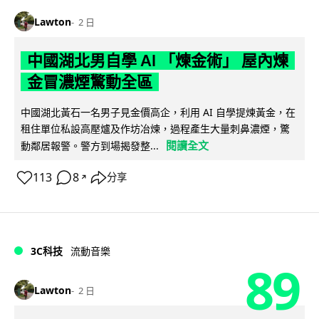
Lawton
2 日
中國湖北男自學 AI 「煉金術」 屋內煉
金冒濃煙驚動全區
中國湖北黃石一名男子見金價高企，利用 AI 自學提煉黃金，在
租住單位私設高壓爐及作坊冶煉，過程產生大量刺鼻濃煙，驚
閱讀全文
動鄰居報警。警方到場揭發整...
113
8
分享
↗
3C科技
流動音樂
89
Lawton
2 日