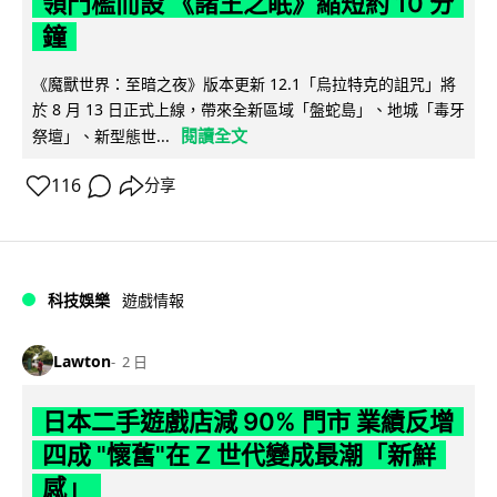
領門檻而設 《諸王之眠》縮短約 10 分
鐘
《魔獸世界：至暗之夜》版本更新 12.1「烏拉特克的詛咒」將
於 8 月 13 日正式上線，帶來全新區域「盤蛇島」、地城「毒牙
閱讀全文
祭壇」、新型態世...
116
分享
科技娛樂
遊戲情報
Lawton
2 日
日本二手遊戲店減 90% 門市 業績反增
四成 "懷舊"在 Z 世代變成最潮「新鮮
感」