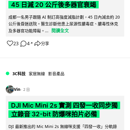
45 日減 20 公斤後多器官衰竭
成都一名男子跟隨 AI 制訂高強度減脂計劃，45 日內減去約 20
公斤後昏迷送院。醫生診斷他患上尿源性膿毒症、膿毒性休克
閱讀全文
及多器官功能障礙。...
23
4
分享
↗
3C科技
家居無線
影音產品
Vin
2 日
DJI Mic Mini 2s 實測 四發一收同步獨
立錄音 32-bit 防爆咪拍片必備
DJI 最新推出的 Mic Mini 2s 無線咪支援「四發一收」分軌錄