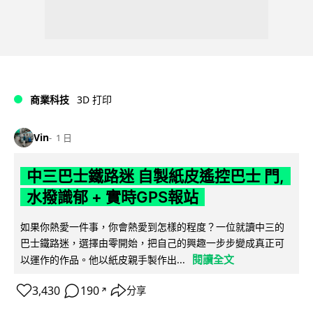
商業科技
3D 打印
Vin
1 日
中三巴士鐵路迷 自製紙皮遙控巴士 門,
水撥識郁 + 實時GPS報站
如果你熱愛一件事，你會熱愛到怎樣的程度？一位就讀中三的
巴士鐵路迷，選擇由零開始，把自己的興趣一步步變成真正可
閱讀全文
以運作的作品。他以紙皮親手製作出...
3,430
190
分享
↗