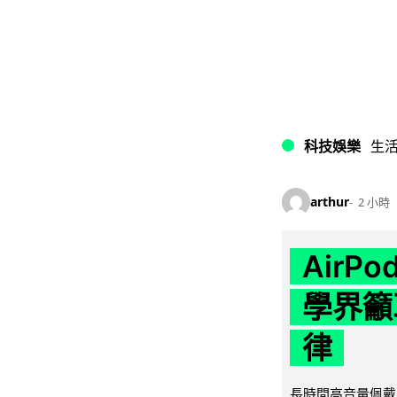
科技娛樂
生
arthur
2 小時
AirP
學界籲
律
長時間高音量佩戴