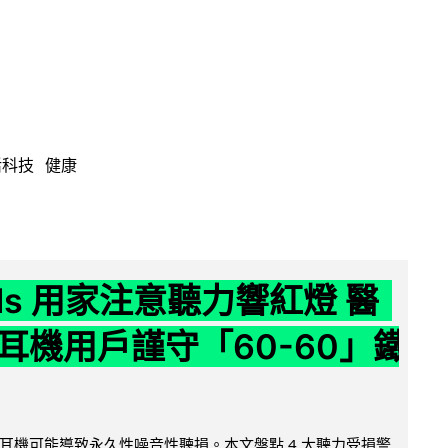
活科技
健康
ods 用家注意聽力響紅燈 醫
耳機用戶謹守「60-60」鐵
耳機可能導致永久性噪音性聽損。本文盤點 4 大聽力受損警