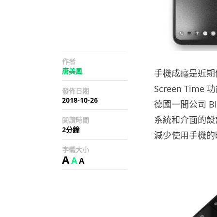
作者
唐美鳳
手機成癮是近期備受
Screen T
發佈日期
2018-10-26
德國一間公司 B
系統和介面的設
閱讀時間
2分鐘
減少使用手機的
字體大小
A
A
A