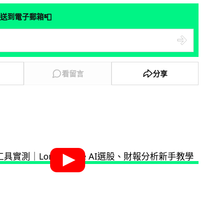
📮
送到電子郵箱
看留言
分享