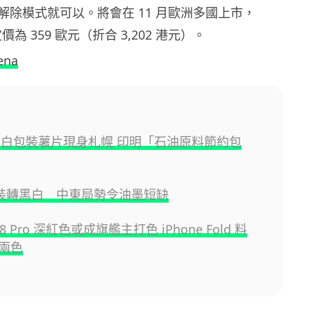
解除模式就可以。將會在 11 月歐洲多國上市，
18 定價為 359 歐元（折合 3,202 港元）。
ena
 黑白包裝薯片現身札幌 印明「石油原料節約包
裝轉黑白 中東局勢令油墨短缺
 18 Pro 深紅色或成旗艦主打色 iPhone Fold 料
兩色