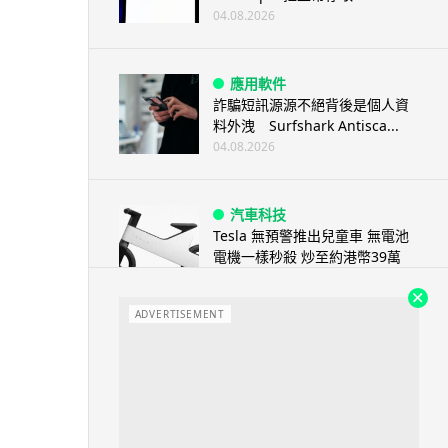
04.08.2026
應用軟件
詐騙短訊源源不絕背後是個人資
料外洩 Surfshark Antisca...
04.08.2026
汽車科技
Tesla 無預警推出兒童車 無電池
電機一樣秒殺 炒至約港幣39萬
04.08.2026
ADVERTISEMENT
iPhone app
歐盟再發功 Apple 終答應
iPhone 跨機剪貼簿將可貼 ...
04.08.2026