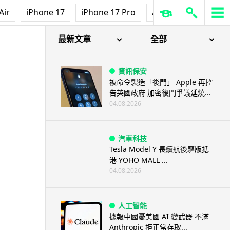
Air
iPhone 17
iPhone 17 Pro
AirPods Pro 3
Ap
最新文章
全部
資訊保安
被命令製造「後門」 Apple 再控
告英國政府 加密後門爭議延燒...
04.08.2026
汽車科技
Tesla Model Y 長續航後驅版抵
港 YOHO MALL ...
04.08.2026
人工智能
據報中國憂美國 AI 變武器 不滿
Anthropic 拒正常存取...