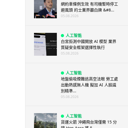
網約車條例生效 有司機暫時停工
避風頭 的士業界籲白牌 &#8...
05.08.2026
人工智能
白宮拒測中國開放 AI 模型 業界
質疑安全框架選擇性執行
05.08.2026
人工智能
地盤偷吸煙難逃高空法眼 勞工處
出動熱感無人機 擬加 AI 人臉識
別精準...
05.08.2026
人工智能
貨運火箭 沖繩飛台灣僅需 15 分
鐘 Hop Aero 將 5...