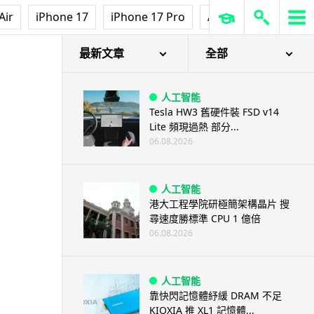
Air
iPhone 17
iPhone 17 Pro
AirPods Pro 3
Ap
最新文章
全部
人工智能
Tesla HW3 舊硬件裝 FSD v14
Lite 頻現過熱 部分...
06.08.2026
人工智能
港大工程學院研極簡架構晶片 搜
尋速度勝標準 CPU 1 億倍
06.08.2026
人工智能
靠快閃記憶體紓緩 DRAM 不足
KIOXIA 推 XL1 記憶體...