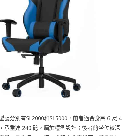
分別有SL2000和SL5000，前者適合身高 6 尺 4
，承重達 240 磅，屬於標準設計；後者的坐位較深