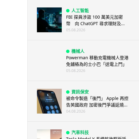
人工智能
FBI 探員涉盜 100 萬美元加密
幣 向 ChatGPT 尋求理財及...
05.08.2026
機械人
Powerman 移動充電機械人登港
免鋪樁為的士小巴「送電上門」
05.08.2026
資訊保安
被命令製造「後門」 Apple 再控
告英國政府 加密後門爭議延燒...
04.08.2026
汽車科技
Tesla Model Y 長續航後驅版抵