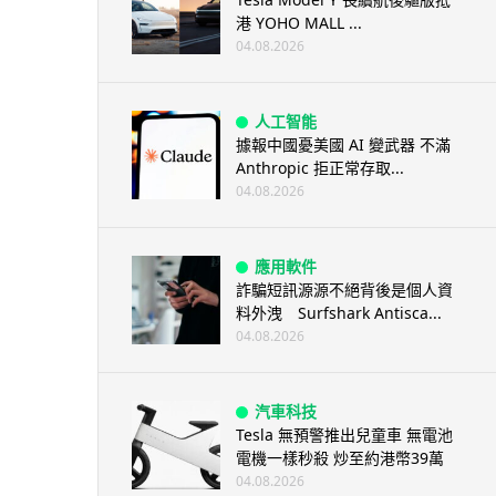
港 YOHO MALL ...
04.08.2026
人工智能
據報中國憂美國 AI 變武器 不滿
Anthropic 拒正常存取...
04.08.2026
應用軟件
詐騙短訊源源不絕背後是個人資
料外洩 Surfshark Antisca...
04.08.2026
汽車科技
Tesla 無預警推出兒童車 無電池
電機一樣秒殺 炒至約港幣39萬
04.08.2026