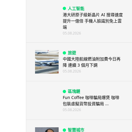
人工智能
港大研原子級新晶片 AI 搜尋速度
提升一億倍 手機人臉識別免上雲
端
05.08.2026
旅遊
中國大陸航線燃油附加費今日再
降 連續 3 個月下調
05.08.2026
區塊鏈
Fun Coffee 咖啡騙局爆煲 咖啡
包裝虛擬貨幣投資騙局 ...
05.08.2026
智慧城市