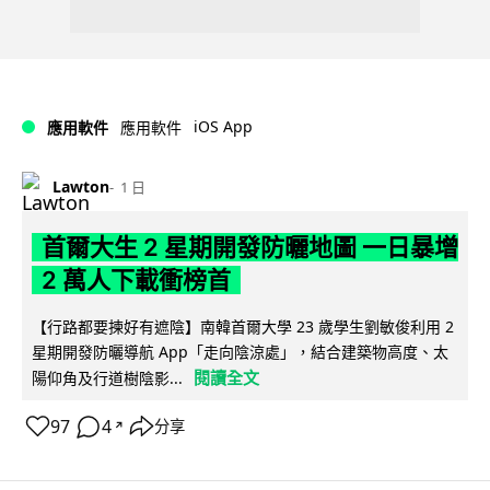
iOS App
應用軟件
應用軟件
Lawton
1 日
首爾大生 2 星期開發防曬地圖 一日暴增
2 萬人下載衝榜首
【行路都要揀好有遮陰】南韓首爾大學 23 歲學生劉敏俊利用 2
星期開發防曬導航 App「走向陰涼處」，結合建築物高度、太
閱讀全文
陽仰角及行道樹陰影...
97
4
分享
↗