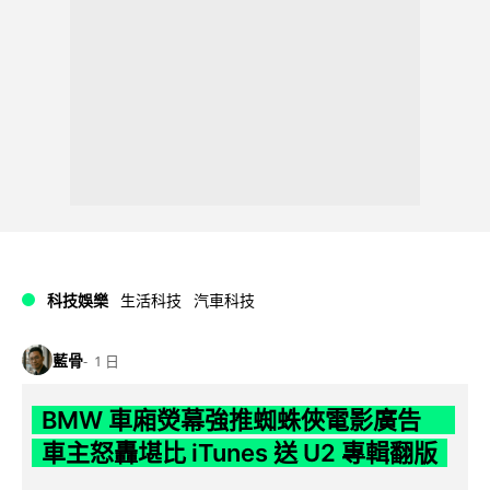
科技娛樂
生活科技
汽車科技
藍骨
1 日
BMW 車廂熒幕強推蜘蛛俠電影廣告
車主怒轟堪比 iTunes 送 U2 專輯翻版