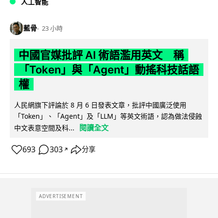
人工智能
藍骨
23 小時
中國官媒批評 AI 術語濫用英文 稱
「Token」與「Agent」動搖科技話語
權
人民網旗下評論於 8 月 6 日發表文章，批評中國廣泛使用
「Token」、「Agent」及「LLM」等英文術語，認為做法侵蝕
閱讀全文
中文表意空間及科...
693
303
分享
↗
ADVERTISEMENT