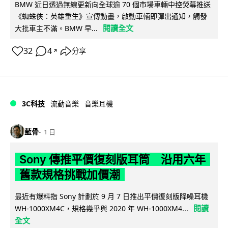
BMW 近日透過無線更新向全球逾 70 個市場車輛中控熒幕推送
《蜘蛛俠：英雄重生》宣傳動畫，啟動車輛即彈出通知，觸發
閱讀全文
大批車主不滿。BMW 早...
32
4
分享
↗
3C科技
流動音樂
音樂耳機
藍骨
1 日
Sony 傳推平價復刻版耳筒 沿用六年
舊款規格挑戰加價潮
最近有爆料指 Sony 計劃於 9 月 7 日推出平價復刻版降噪耳機
閱讀
WH-1000XM4C，規格幾乎與 2020 年 WH-1000XM4...
全文