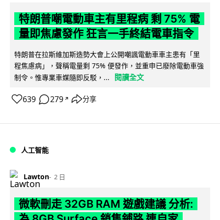
特朗普嘲電動車主有里程病 剩 75% 電
量即焦慮發作 狂言一手終結電車指令
特朗普在拉斯維加斯造勢大會上公開嘲諷電動車車主患有「里
程焦慮病」，聲稱電量剩 75% 便發作，並重申已廢除電動車強
閱讀全文
制令。惟專業車媒隨即反駁，...
639
279
分享
↗
人工智能
Lawton
2 日
微軟刪走 32GB RAM 遊戲建議 分析:
為 8GB Surface 銷售鋪路 連自家