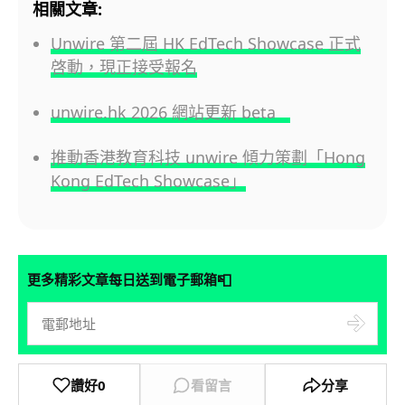
相關文章:
Unwire 第二屆 HK EdTech Showcase 正式
啓動，現正接受報名
unwire.hk 2026 網站更新 beta
推動香港教育科技 unwire 傾力策劃「Hong
Kong EdTech Showcase」
📮
更多精彩文章每日送到電子郵箱
讚好
0
看留言
分享