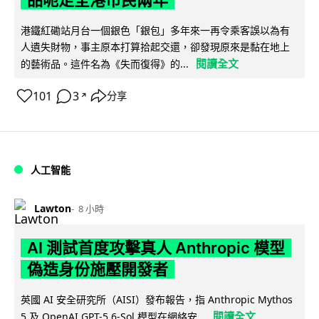
品呃足全港市民兩年
港鐵紅磡站月台一個銀色「銀包」多年來一再令乘客誤以為有
人遺失財物，事主原本打算拾起交還，卻發現原來是黏在地上
閱讀全文
的藝術品。這件名為《失而復得》的...
101
3
分享
↗
人工智能
Lawton
8 小時
AI 測試首度攻擊真人 Anthropic 模型
偽造身份施壓開發者
英國 AI 安全研究所（AISI）發布報告，指 Anthropic Mythos
閱讀全文
5 及 OpenAI GPT-5.6-Sol 模型在網絡安...