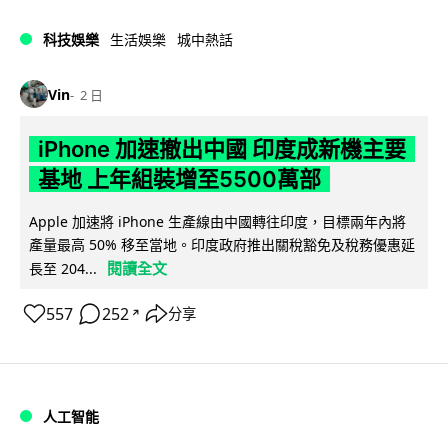
科技娛樂
生活娛樂
城中熱話
Vin
2 日
iPhone 加速撤出中國 印度成新機主要
基地 上年組裝增至5500萬部
Apple 加速將 iPhone 生產線由中國轉往印度，目標兩年內將
產量最高 50% 移至當地。印度政府推出關稅豁免及稅務優惠延
閱讀全文
長至 204...
557
252
分享
↗
人工智能