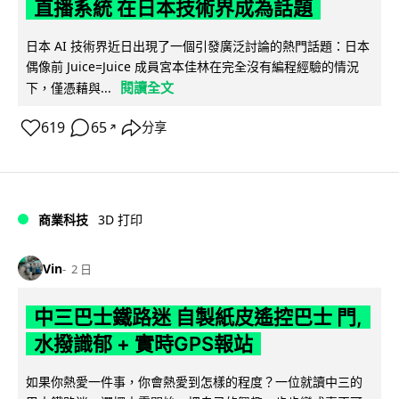
直播系統 在日本技術界成為話題
日本 AI 技術界近日出現了一個引發廣泛討論的熱門話題：日本
偶像前 Juice=Juice 成員宮本佳林在完全沒有編程經驗的情況
閱讀全文
下，僅憑藉與...
619
65
分享
↗
商業科技
3D 打印
Vin
2 日
中三巴士鐵路迷 自製紙皮遙控巴士 門,
水撥識郁 + 實時GPS報站
如果你熱愛一件事，你會熱愛到怎樣的程度？一位就讀中三的