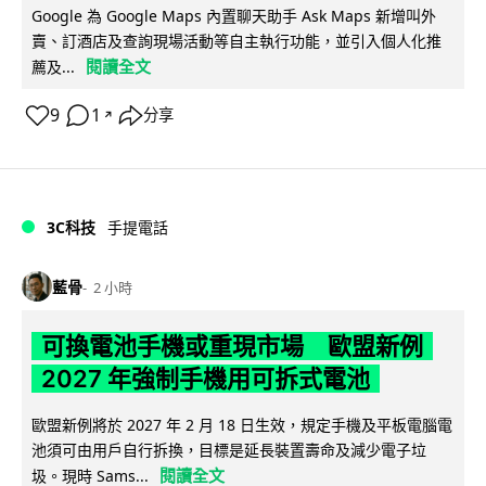
Google 為 Google Maps 內置聊天助手 Ask Maps 新增叫外
賣、訂酒店及查詢現場活動等自主執行功能，並引入個人化推
閱讀全文
薦及...
9
1
分享
↗
3C科技
手提電話
藍骨
2 小時
可換電池手機或重現市場 歐盟新例
2027 年強制手機用可拆式電池
歐盟新例將於 2027 年 2 月 18 日生效，規定手機及平板電腦電
池須可由用戶自行拆換，目標是延長裝置壽命及減少電子垃
閱讀全文
圾。現時 Sams...