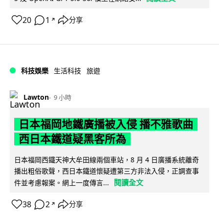
20
1
分享
↗
科技娛樂
生活科技
旅遊
Lawton
9 小時
日本福岡地鐵廣播被入侵 播不雅歌曲
西日本鐵道疑黑客所為
日本福岡西鐵天神大牟田線兩個車站，8 月 4 日廣播系統離奇
播出粗俗歌聲，西日本鐵道懷疑遭第三方非法入侵，正調查事
閱讀全文
件並考慮報案。網上一度傳言...
38
2
分享
↗