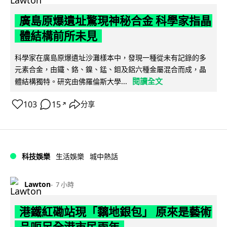
廣島原爆遺址驚現神秘合金 科學家指晶
體結構前所未見
科學家在廣島原爆遺址沙灘樣本中，發現一種從未有記錄的多
元素合金，由鐵、鉻、鎳、錳、鉬及鋁六種金屬混合而成，晶
閱讀全文
體結構獨特。研究由佛羅倫斯大學...
103
15
分享
↗
科技娛樂
生活娛樂
城中熱話
Lawton
7 小時
港鐵紅磡站現「黐地銀包」 原來是藝術