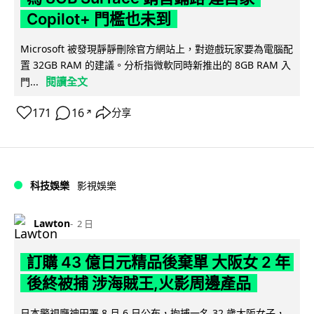
Copilot+ 門檻也未到
Microsoft 被發現靜靜刪除官方網站上，對遊戲玩家要為電腦配
置 32GB RAM 的建議。分析指微軟同時新推出的 8GB RAM 入
閱讀全文
門...
171
16
分享
↗
科技娛樂
影視娛樂
Lawton
2 日
訂購 43 億日元精品後棄單 大阪女 2 年
後終被捕 涉海賊王,火影周邊產品
日本警視廳神田署 8 月 6 日公布，拘捕一名 32 歲大阪女子，