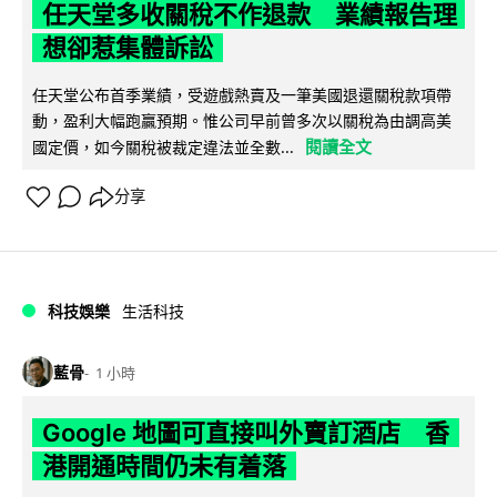
任天堂多收關稅不作退款 業績報告理
想卻惹集體訴訟
任天堂公布首季業績，受遊戲熱賣及一筆美國退還關稅款項帶
動，盈利大幅跑贏預期。惟公司早前曾多次以關稅為由調高美
閱讀全文
國定價，如今關稅被裁定違法並全數...
分享
科技娛樂
生活科技
藍骨
1 小時
Google 地圖可直接叫外賣訂酒店 香
港開通時間仍未有着落