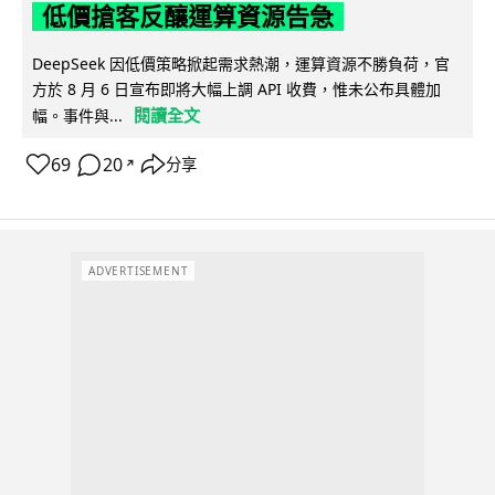
低價搶客反釀運算資源告急
DeepSeek 因低價策略掀起需求熱潮，運算資源不勝負荷，官
方於 8 月 6 日宣布即將大幅上調 API 收費，惟未公布具體加
閱讀全文
幅。事件與...
69
20
分享
↗
ADVERTISEMENT