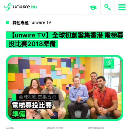
WWDC 2026
GenAI 與雲端科技專區
ERP 與商業 AI
【unwire TV】全球初創雲集香港 電梯募投比賽2018準備
unwire TV
其他專題
【unwire TV】全球初創雲集香港 電梯募
投比賽2018準備
作者
發佈日期
閱讀時間