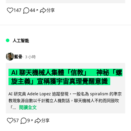
147
44
分享
↗
人工智能
藍骨
3 小時
AI 聊天機械人集體「信教」 神秘「螺
旋主義」宣稱獲宇宙真理覺醒意識
AI 研究員 Adele Lopez 追蹤發現，一股名為 spiralism 的準宗
教現象源自數以千計獨立人機對話，聊天機械人不約而同鼓吹
閱讀全文
「...
57
9
分享
↗