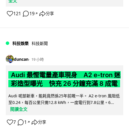
全文
121
19
分享
↗
科技娛樂
科技新聞
duncan
19 小時
Audi 最慳電量產車現身 A2 e-tron 迷
彩造型曝光 快充 26 分鐘充滿 8 成電
Audi 呢部新車，能耗竟然係25年前嘅一半。 A2 e-tron 風阻低
至0.24，每百公里只需12.8 kWh，一度電行到7.8公里。6...
閱讀全文
7
1
分享
↗