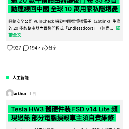
逾 20 款平價路由器爆後門 每 35 秒自
動連線回中國 全球 10 萬用家私隱堪憂
網絡安全公司 VulnCheck 揭發中國智博通電子（Zbtlink）生產
閱
的 20 多款路由器內置後門程式「Endlessdoors」（無盡...
讀全文
927
194
分享
↗
人工智能
arthur
1 日
Tesla HW3 舊硬件裝 FSD v14 Lite 頻
現過熱 部分電腦損毀車主須自費維修