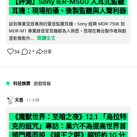
【評測】Sony IER-M500 入耳式監聽
耳機：現場拍攝、後製監聽與人聲利器
談到專業混音專用的聲音監聽耳機，Sony 經典 MDR-7506 到
MDR-M1 專業錄音室耳機都為人熟悉。而現在舞台製作者與創
閱讀全文
意影像製作...
34
2
分享
↗
科技娛樂
遊戲情報
天恩
17 小時
《魔獸世界：至暗之夜》12.1 「烏拉特
克的詛咒」專訪：巢穴不為提高世界首
領門檻而設 《諸王之眠》縮短約 10 分