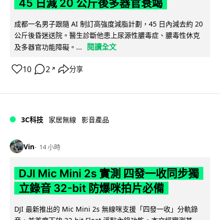
45 日減 20 公斤後多器官衰竭
成都一名男子跟隨 AI 制訂高強度減脂計劃，45 日內減去約 20
公斤後昏迷送院。醫生診斷他患上尿源性膿毒症、膿毒性休克
閱讀全文
及多器官功能障礙。...
10
2
分享
↗
3C科技
家居無線
影音產品
Vin
14 小時
DJI Mic Mini 2s 實測 四發一收同步獨
立錄音 32-bit 防爆咪拍片必備
DJI 最新推出的 Mic Mini 2s 無線咪支援「四發一收」分軌錄