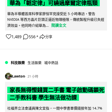
華為「韜定律」可繞過摩爾定律瓶頸
華為半導體首席科學家廖恒罕見接受近 5 小時專訪，警告
NVIDIA 等西方晶片巨頭正逼近物理極限，傳統製程升級已失經
閱讀全文
濟效益。他同時介紹華為...
1,489
556
分享
↗
科技娛樂
生活娛樂
城中熱話
Lawton
21 小時
家長無得慳錢買二手書 電子啟動碼鎖死
二手教科書 學生無法做功課
社福界立法會議員陳文宜指，一間中學書單價錢按年加 14.7%