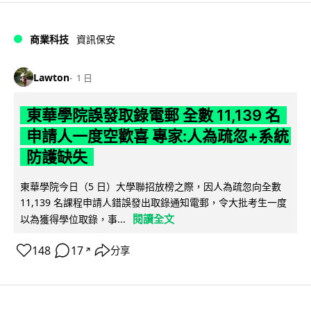
商業科技
資訊保安
Lawton
1 日
東華學院誤發取錄電郵 全數 11,139 名
申請人一度空歡喜 專家:人為疏忽+系統
防護缺失
東華學院今日（5 日）大學聯招放榜之際，因人為疏忽向全數
11,139 名課程申請人錯誤發出取錄通知電郵，令大批考生一度
閱讀全文
以為獲得學位取錄，事...
148
17
分享
↗