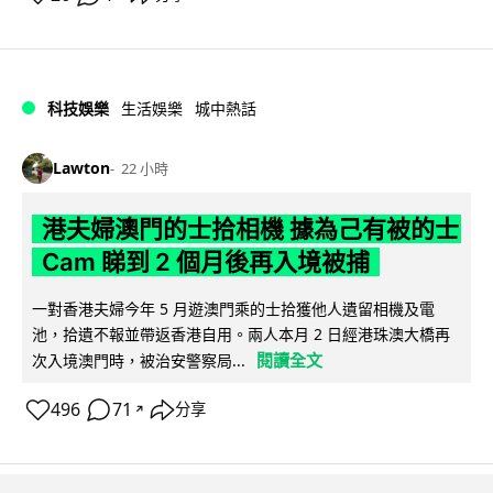
科技娛樂
生活娛樂
城中熱話
Lawton
22 小時
港夫婦澳門的士拾相機 據為己有被的士
Cam 睇到 2 個月後再入境被捕
一對香港夫婦今年 5 月遊澳門乘的士拾獲他人遺留相機及電
池，拾遺不報並帶返香港自用。兩人本月 2 日經港珠澳大橋再
閱讀全文
次入境澳門時，被治安警察局...
496
71
分享
↗