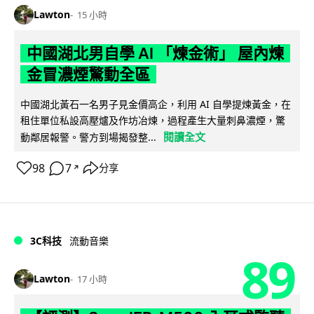
Lawton
15 小時
中國湖北男自學 AI 「煉金術」 屋內煉
金冒濃煙驚動全區
中國湖北黃石一名男子見金價高企，利用 AI 自學提煉黃金，在
租住單位私設高壓爐及作坊冶煉，過程產生大量刺鼻濃煙，驚
閱讀全文
動鄰居報警。警方到場揭發整...
98
7
分享
↗
3C科技
流動音樂
89
Lawton
17 小時