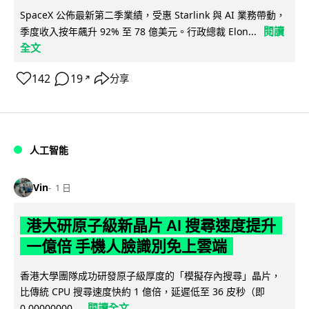
SpaceX 公佈最新第二季業績，受惠 Starlink 與 AI 業務帶動，
閱讀
季度收入按年飆升 92% 至 78 億美元。行政總裁 Elon...
全文
142
19
分享
↗
人工智能
Vin
1 日
港大研原子級新晶片 AI 搜尋速度提升
一億倍 手機人臉識別免上雲端
香港大學團隊成功研發原子級厚度的「模擬存內搜尋」晶片，
比傳統 CPU 搜尋速度快約 1 億倍，延遲低至 36 皮秒（即
閱讀全文
0.00000000...