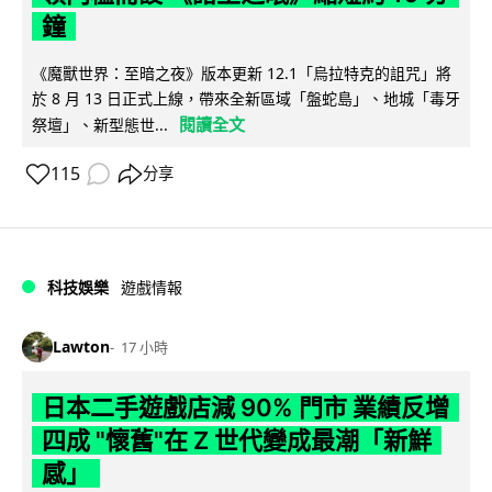
鐘
《魔獸世界：至暗之夜》版本更新 12.1「烏拉特克的詛咒」將
於 8 月 13 日正式上線，帶來全新區域「盤蛇島」、地城「毒牙
閱讀全文
祭壇」、新型態世...
115
分享
科技娛樂
遊戲情報
Lawton
17 小時
日本二手遊戲店減 90% 門市 業績反增
四成 "懷舊"在 Z 世代變成最潮「新鮮
感」