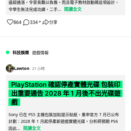
遠超通漲，令家長難以負擔。而且電子教材啟動碼這項設計，
閱讀全文
令學生無法完成功課，二手...
864
334
分享
↗
科技娛樂
遊戲情報
Lawton
21 小時
PlayStation 確認停產實體光碟 包裝印
出重要通告 2028 年 1 月後不出光碟遊
戲
Sony 已在 PS5 主機包裝加貼提示貼紙，重申官方 7 月已公布
計劃：2028 年 1 月起停產新遊戲實體光碟。分析師預期 PS6
閱讀全文
因此...