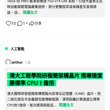
Tesla 向 HW3 舊車款推送 FSD v14 Lite 系統，引發大量車主反
映自動駕駛電腦嚴重過熱，部分更觸發高溫保護甚至直接燒
閱讀全文
毀，須...
10
1
分享
↗
人工智能
arthur
1 日
港大工程學院研極簡架構晶片 搜尋速度
勝標準 CPU 1 億倍
港大團隊研發極簡架構模擬內容尋址記憶體（CAM）晶片，用
二硫化鉬及半金屬銻克服傳輸瓶頸，漢明距離計算速度比標準
閱讀全文
CPU快1億倍，每次搜尋耗能低...