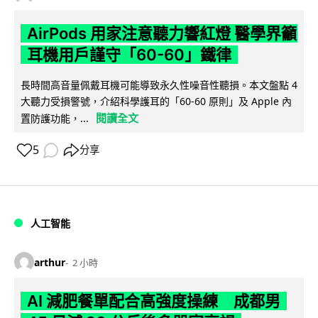
AirPods 用家注意聽力響紅燈 醫學界籲
耳機用戶謹守「60-60」鐵律
長時間高音量佩戴耳機可能導致永久性噪音性聽損。本文盤點 4
大聽力受損警號，介紹科學護耳的「60-60 原則」及 Apple 內
閱讀全文
置防護功能，...
5
分享
人工智能
arthur
2 小時
AI 減肥餐單配合高強度操練 成都男