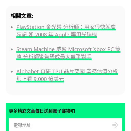
相關文章:
PlayStation 棄光碟 分析師：用家很快就會
忘記 如 2008 年 Apple 棄用光碟機
Steam Machine 威脅 Microsoft Xbox PC 策
略 分析師警告恐成最大競爭對手
Alphabet 自研 TPU 晶片突圍 業務估值分析
師上看 9,000 億美元
📮
更多精彩文章每日送到電子郵箱