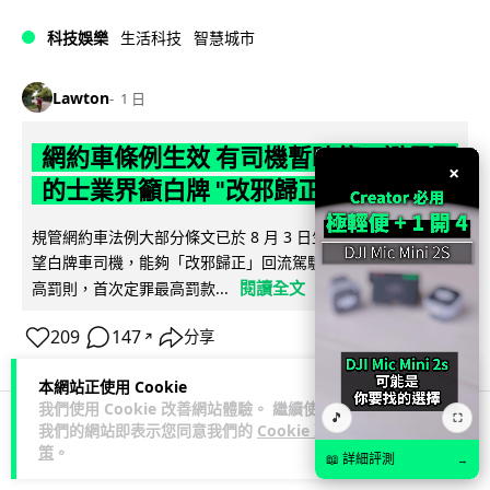
科技娛樂
生活科技
智慧城市
Lawton
1 日
網約車條例生效 有司機暫時停工避風頭
×
的士業界籲白牌 "改邪歸正"
規管網約車法例大部分條文已於 8 月 3 日生效，的士業界就期
望白牌車司機，能夠「改邪歸正」回流駕駛的士。新例大幅提
閱讀全文
高罰則，首次定罪最高罰款...
209
147
分享
↗
本網站正使用 Cookie
我們使用 Cookie 改善網站體驗。 繼續使用
🎵
⛶
我們的網站即表示您同意我們的
Cookie 政
人工智能
策
。
📖 詳細評測
→