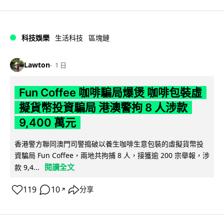
科技娛樂
生活科技
區塊鏈
Lawton
1 日
Fun Coffee 咖啡騙局爆煲 咖啡包裝虛
擬貨幣投資騙局 港澳警拘 8 人涉款
9,400 萬元
香港警方聯同澳門司警搗破以養生咖啡生意包裝的虛擬貨幣投
資騙局 Fun Coffee，兩地共拘捕 8 人，接獲逾 200 宗舉報，涉
閱讀全文
款 9,4...
119
10
分享
↗