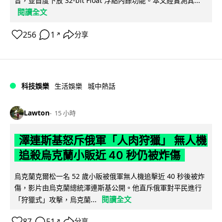
音，並首度下放 32-bit Float 浮點內錄功能。本文經實測其...
閱讀全文
256
1
分享
↗
科技娛樂
生活娛樂
城中熱話
Lawton
15 小時
澤連斯基怒斥俄軍「人肉狩獵」 無人機
追殺烏克蘭小販近 40 秒仍被炸傷
烏克蘭克爾松一名 52 歲小販被俄軍無人機追擊近 40 秒後被炸
傷，影片由烏克蘭總統澤連斯基公開。他直斥俄軍對平民進行
閱讀全文
「狩獵式」攻擊，烏克蘭...
87
51
分享
↗