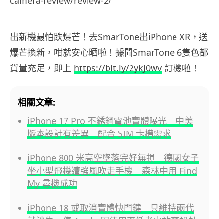
camera-review/review-2/
出新機最怕跌爆芒！去SmarTone出iPhone XR，送
爆芒換新，咁就安心晒啦！據聞SmarTone 6隻色都
貨量充足，即上
https://bit.ly/2ykJ0wv
訂機啦！
相關文章:
iPhone 17 Pro 不銹鋼電池實體曝光 中美
版本設計有差異 配合 SIM 卡槽需求
iPhone 800 米高空墜落完好無損 德國女子
坐小型飛機遭強風吹走手機 森林中用 Find
My 尋機成功
iPhone 18 或取消實體快門鍵 只維持兩代