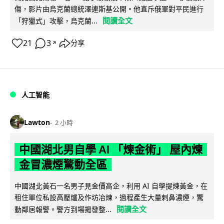
傷，影片由烏克蘭總統澤連斯基公開。他直斥俄軍對平民進行
閱讀全文
「狩獵式」攻擊，烏克蘭...
21
3
分享
↗
人工智能
Lawton
2 小時
中國湖北男自學 AI 「煉金術」 屋內煉
金冒濃煙驚動全區
中國湖北黃石一名男子見金價高企，利用 AI 自學提煉黃金，在
租住單位私設高壓爐及作坊冶煉，過程產生大量刺鼻濃煙，驚
閱讀全文
動鄰居報警。警方到場揭發整...