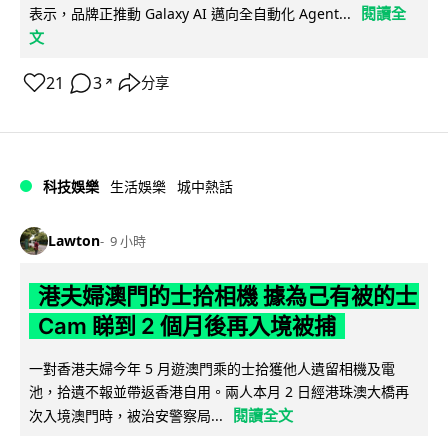
閱讀全
表示，品牌正推動 Galaxy AI 邁向全自動化 Agent...
文
21
3
分享
↗
科技娛樂
生活娛樂
城中熱話
Lawton
9 小時
港夫婦澳門的士拾相機 據為己有被的士
Cam 睇到 2 個月後再入境被捕
一對香港夫婦今年 5 月遊澳門乘的士拾獲他人遺留相機及電
池，拾遺不報並帶返香港自用。兩人本月 2 日經港珠澳大橋再
閱讀全文
次入境澳門時，被治安警察局...