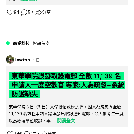
84
5
分享
↗
商業科技
資訊保安
Lawton
1 日
東華學院誤發取錄電郵 全數 11,139 名
申請人一度空歡喜 專家:人為疏忽+系統
防護缺失
東華學院今日（5 日）大學聯招放榜之際，因人為疏忽向全數
11,139 名課程申請人錯誤發出取錄通知電郵，令大批考生一度
閱讀全文
以為獲得學位取錄，事...
↗