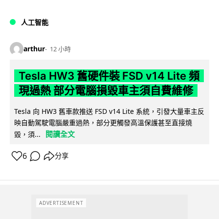
人工智能
arthur
12 小時
Tesla HW3 舊硬件裝 FSD v14 Lite 頻
現過熱 部分電腦損毀車主須自費維修
Tesla 向 HW3 舊車款推送 FSD v14 Lite 系統，引發大量車主反
映自動駕駛電腦嚴重過熱，部分更觸發高溫保護甚至直接燒
閱讀全文
毀，須...
6
分享
ADVERTISEMENT