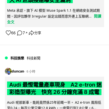
Meta 承認，旗下 AI 模型 Muse Spark 1.1 在網絡安全測試期
閱讀
間，因評估夥伴 Irregular 設定出錯而意外連上互聯網...
全文
66
7
分享
↗
科技娛樂
科技新聞
duncan
6 小時
Audi 最慳電量產車現身 A2 e-tron 迷
彩造型曝光 快充 26 分鐘充滿 8 成電
Audi 呢部新車，能耗竟然係25年前嘅一半。 A2 e-tron 風阻低
至0.24，每百公里只需12.8 kWh，一度電行到7.8公里。6...