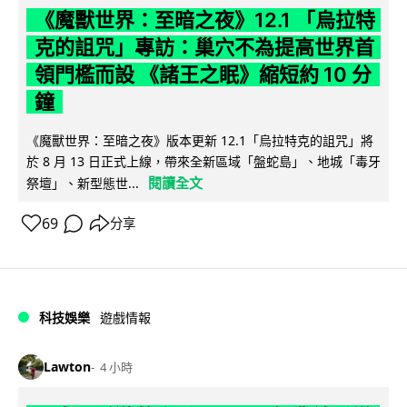
《魔獸世界：至暗之夜》12.1 「烏拉特
克的詛咒」專訪：巢穴不為提高世界首
領門檻而設 《諸王之眠》縮短約 10 分
鐘
《魔獸世界：至暗之夜》版本更新 12.1「烏拉特克的詛咒」將
於 8 月 13 日正式上線，帶來全新區域「盤蛇島」、地城「毒牙
閱讀全文
祭壇」、新型態世...
69
分享
科技娛樂
遊戲情報
Lawton
4 小時