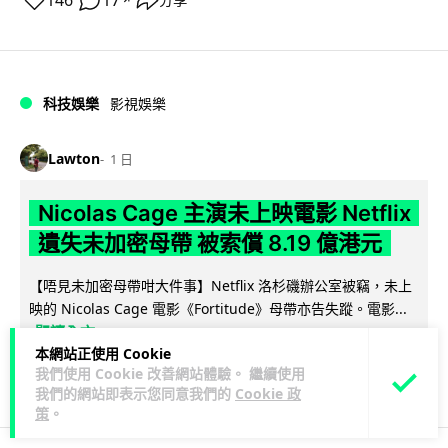
146
17
分享
科技娛樂
影視娛樂
Lawton
1 日
Nicolas Cage 主演未上映電影 Netflix
遺失未加密母帶 被索償 8.19 億港元
【唔見未加密母帶咁大件事】Netflix 洛杉磯辦公室被竊，未上
映的 Nicolas Cage 電影《Fortitude》母帶亦告失蹤。電影...
閱讀全文
本網站正使用 Cookie
我們使用 Cookie 改善網站體驗。 繼續使用
172
10
分享
↗
我們的網站即表示您同意我們的
Cookie 政
策
。