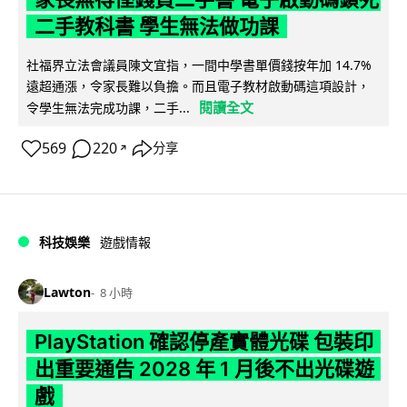
二手教科書 學生無法做功課
社福界立法會議員陳文宜指，一間中學書單價錢按年加 14.7%
遠超通漲，令家長難以負擔。而且電子教材啟動碼這項設計，
閱讀全文
令學生無法完成功課，二手...
569
220
分享
↗
科技娛樂
遊戲情報
Lawton
8 小時
PlayStation 確認停產實體光碟 包裝印
出重要通告 2028 年 1 月後不出光碟遊
戲