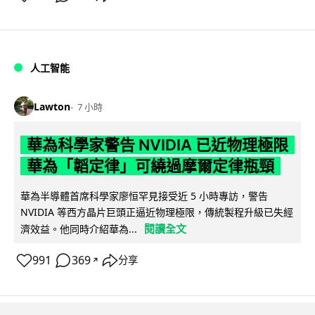
人工智能
Lawton
7 小時
華為科學家警告 NVIDIA 已近物理極限
華為「韜定律」可繞過摩爾定律瓶頸
華為半導體首席科學家廖恒罕見接受近 5 小時專訪，警告
NVIDIA 等西方晶片巨頭正逼近物理極限，傳統製程升級已失經
閱讀全文
濟效益。他同時介紹華為...
991
369
分享
↗