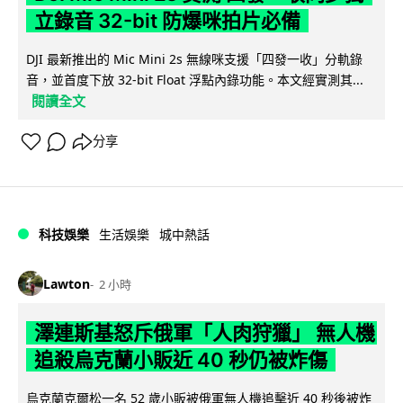
立錄音 32-bit 防爆咪拍片必備
DJI 最新推出的 Mic Mini 2s 無線咪支援「四發一收」分軌錄
音，並首度下放 32-bit Float 浮點內錄功能。本文經實測其...
閱讀全文
分享
科技娛樂
生活娛樂
城中熱話
Lawton
2 小時
澤連斯基怒斥俄軍「人肉狩獵」 無人機
追殺烏克蘭小販近 40 秒仍被炸傷
烏克蘭克爾松一名 52 歲小販被俄軍無人機追擊近 40 秒後被炸