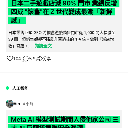
日本二手遊戲店減 90% 門市 業績反增
四成 "懷舊"在 Z 世代變成最潮「新鮮
感」
日本零售巨頭 GEO 將懷舊遊戲銷售門市從 1,000 間大幅減至
99 間，但銷售額卻不降反升至過往的 1.4 倍。做到「減店增
閱讀全文
收」奇蹟，...
104
5
分享
↗
人工智能
Vin
4 小時
Meta AI 模型測試期間入侵他家公司 三
大 AI 巨頭接連曝安全漏洞