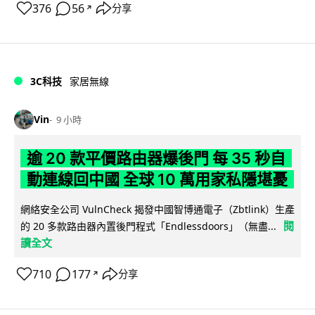
376
56
分享
↗
3C科技
家居無線
Vin
9 小時
逾 20 款平價路由器爆後門 每 35 秒自
動連線回中國 全球 10 萬用家私隱堪憂
網絡安全公司 VulnCheck 揭發中國智博通電子（Zbtlink）生產
閱
的 20 多款路由器內置後門程式「Endlessdoors」（無盡...
讀全文
710
177
分享
↗