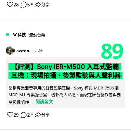
28
5
分享
↗
3C科技
流動音樂
89
Lawton
3 小時
【評測】Sony IER-M500 入耳式監聽
耳機：現場拍攝、後製監聽與人聲利器
談到專業混音專用的聲音監聽耳機，Sony 經典 MDR-7506 到
MDR-M1 專業錄音室耳機都為人熟悉。而現在舞台製作者與創
閱讀全文
意影像製作...
29
2
分享
↗