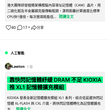
港大團隊研發極簡架構模擬內容尋址記憶體（CAM）晶片，用
二硫化鉬及半金屬銻克服傳輸瓶頸，漢明距離計算速度比標準
閱讀全文
CPU快1億倍，每次搜尋耗能低...
40
17
分享
↗
人工智能
Lawton
1 日
靠快閃記憶體紓緩 DRAM 不足 KIOXIA
推 XL1 記憶體擴充模組
KIOXIA 發表全新記憶體擴充模組 XL1 系列，結合低延遲快閃記
憶體 XL-FLASH 與 CXL 介面，將快閃記憶體轉化為記憶體擴充
閱讀全文
方...