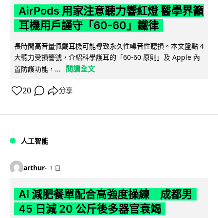
AirPods 用家注意聽力響紅燈 醫學界籲
耳機用戶謹守「60-60」鐵律
長時間高音量佩戴耳機可能導致永久性噪音性聽損。本文盤點 4
大聽力受損警號，介紹科學護耳的「60-60 原則」及 Apple 內
閱讀全文
置防護功能，...
20
分享
人工智能
arthur
1 日
AI 減肥餐單配合高強度操練 成都男
45 日減 20 公斤後多器官衰竭