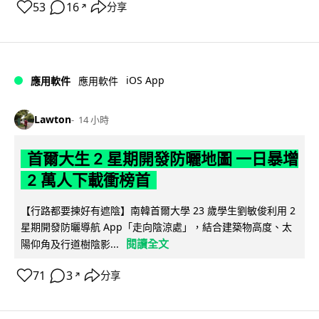
53
16
分享
↗
iOS App
應用軟件
應用軟件
Lawton
14 小時
首爾大生 2 星期開發防曬地圖 一日暴增
2 萬人下載衝榜首
【行路都要揀好有遮陰】南韓首爾大學 23 歲學生劉敏俊利用 2
星期開發防曬導航 App「走向陰涼處」，結合建築物高度、太
閱讀全文
陽仰角及行道樹陰影...
71
3
分享
↗