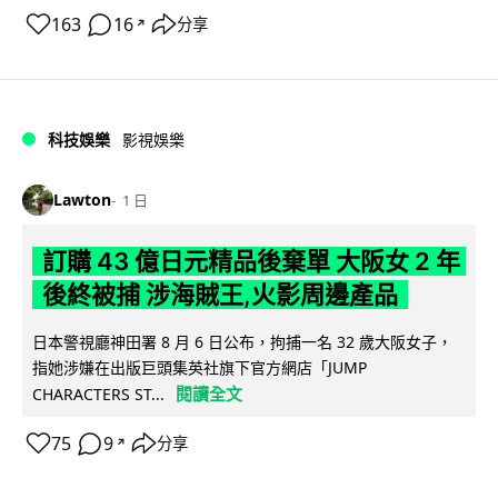
163
16
分享
↗
科技娛樂
影視娛樂
Lawton
1 日
訂購 43 億日元精品後棄單 大阪女 2 年
後終被捕 涉海賊王,火影周邊產品
日本警視廳神田署 8 月 6 日公布，拘捕一名 32 歲大阪女子，
指她涉嫌在出版巨頭集英社旗下官方網店「JUMP
閱讀全文
CHARACTERS ST...
75
9
分享
↗