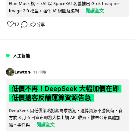
Elon Musk 旗下 xAI 以 SpaceXAI 名義推出 Grok Imagine
閱讀全文
Image 2.0 模型，強化 AI 繪圖及編輯...
12
分享
人工智能
Lawton
11 小時
低價不再！DeepSeek 大幅加價在即
低價搶客反釀運算資源告急
DeepSeek 因低價策略掀起需求熱潮，運算資源不勝負荷，官
方於 8 月 6 日宣布即將大幅上調 API 收費，惟未公布具體加
閱讀全文
幅。事件與...