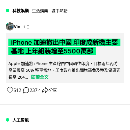
科技娛樂
生活娛樂
城中熱話
Vin
1 日
iPhone 加速撤出中國 印度成新機主要
基地 上年組裝增至5500萬部
Apple 加速將 iPhone 生產線由中國轉往印度，目標兩年內將
產量最高 50% 移至當地。印度政府推出關稅豁免及稅務優惠延
閱讀全文
長至 204...
512
237
分享
↗
人工智能