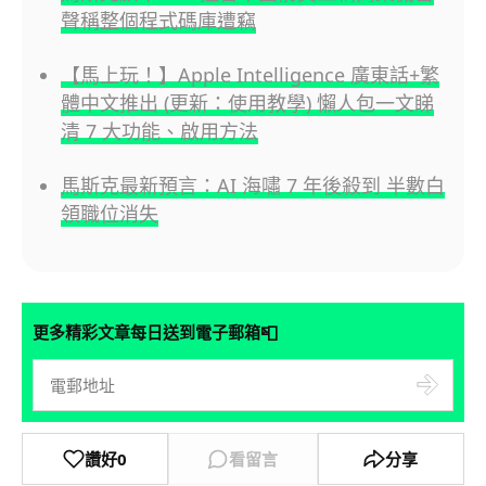
聲稱整個程式碼庫遭竊
【馬上玩！】Apple Intelligence 廣東話+繁
體中文推出 (更新：使用教學) 懶人包一文睇
清 7 大功能、啟用方法
馬斯克最新預言：AI 海嘯 7 年後殺到 半數白
領職位消失
📮
更多精彩文章每日送到電子郵箱
讚好
0
看留言
分享