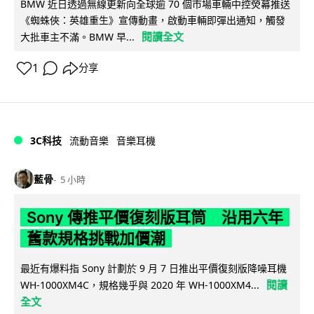
BMW 近日透過無線更新向全球逾 70 個市場車輛中控熒幕推送
《蜘蛛俠：英雄重生》宣傳動畫，啟動車輛即彈出通知，觸發
閱讀全文
大批車主不滿。BMW 早...
1
分享
3C科技
流動音樂
音樂耳機
藍骨
5 小時
Sony 傳推平價復刻版耳筒 沿用六年
舊款規格挑戰加價潮
最近有爆料指 Sony 計劃於 9 月 7 日推出平價復刻版降噪耳機
閱讀
WH-1000XM4C，規格幾乎與 2020 年 WH-1000XM4...
全文