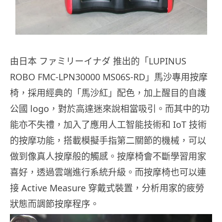
由日本 ファミリーイナダ 推出的「LUPINUS
ROBO FMC-LPN30000 MS06S-RD」馬沙專用按摩
椅，採用經典的「馬沙紅」配色，加上醒目的自護
公國 logo，對於高達迷來說相當吸引。而其中的功
能亦不失禮，加入了應用人工智能技術和 IoT 技術
的按摩功能，搭載模擬手指第二關節的機械，可以
做到像真人按摩般的觸感。按摩椅會不斷學習用家
喜好，透過雲端進行系統升級。而按摩椅也可以連
接 Active Measure 穿戴式裝置，分析用家的疲勞
狀態而調節按摩程序。