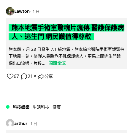
Lawton
1 日
熊本地震手術室驚魂片瘋傳 醫護保護病
人、逃生門 網民讚值得尊敬
熊本縣 7 月 28 日發生 7.1 級地震，熊本綜合醫院手術室鏡頭拍
下地震一刻，醫護人員臨危不亂保護病人，更馬上開逃生門確
閱讀全文
保出口流通。片段...
67
21
分享
↗
科技娛樂
生活科技
健康
arthur
1 日