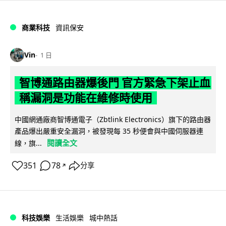
商業科技
資訊保安
Vin
1 日
智博通路由器爆後門 官方緊急下架止血
稱漏洞是功能在維修時使用
中國網通廠商智博通電子（Zbtlink Electronics）旗下的路由器
產品爆出嚴重安全漏洞，被發現每 35 秒便會與中國伺服器連
閱讀全文
線，旗...
351
78
分享
↗
科技娛樂
生活娛樂
城中熱話