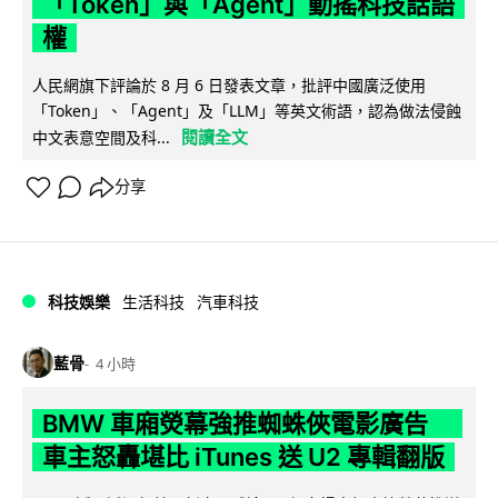
「Token」與「Agent」動搖科技話語
權
人民網旗下評論於 8 月 6 日發表文章，批評中國廣泛使用
「Token」、「Agent」及「LLM」等英文術語，認為做法侵蝕
閱讀全文
中文表意空間及科...
分享
科技娛樂
生活科技
汽車科技
藍骨
4 小時
BMW 車廂熒幕強推蜘蛛俠電影廣告
車主怒轟堪比 iTunes 送 U2 專輯翻版