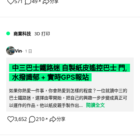
571
49
分享
↗
商業科技
3D 打印
Vin
1 日
中三巴士鐵路迷 自製紙皮遙控巴士 門,
水撥識郁 + 實時GPS報站
如果你熱愛一件事，你會熱愛到怎樣的程度？一位就讀中三的
巴士鐵路迷，選擇由零開始，把自己的興趣一步步變成真正可
閱讀全文
以運作的作品。他以紙皮親手製作出...
3,652
210
分享
↗