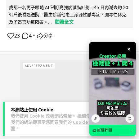
成都一名男子跟隨 AI 制訂高強度減脂計劃，45 日內減去約 20
公斤後昏迷送院。醫生診斷他患上尿源性膿毒症、膿毒性休克
閱讀全文
及多器官功能障礙。...
23
4
分享
↗
×
ADVERTISEMENT
本網站正使用 Cookie
我們使用 Cookie 改善網站體驗。 繼續使用
🎵
⛶
我們的網站即表示您同意我們的
Cookie 政
策
。
📖 詳細評測
→