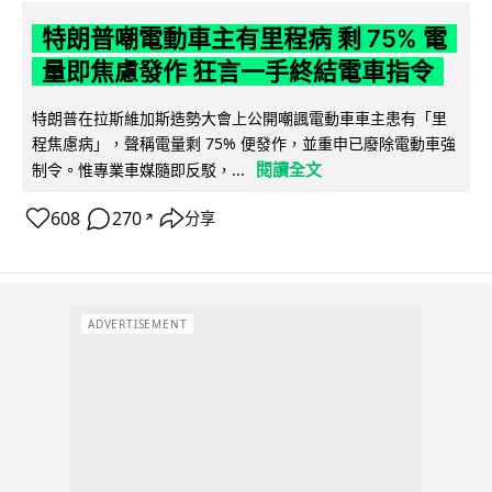
特朗普嘲電動車主有里程病 剩 75% 電
量即焦慮發作 狂言一手終結電車指令
特朗普在拉斯維加斯造勢大會上公開嘲諷電動車車主患有「里
程焦慮病」，聲稱電量剩 75% 便發作，並重申已廢除電動車強
閱讀全文
制令。惟專業車媒隨即反駁，...
608
270
分享
↗
ADVERTISEMENT