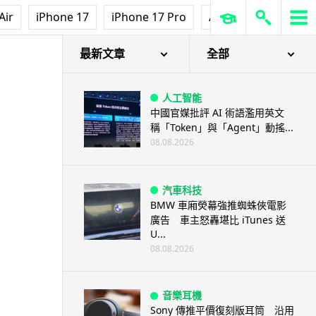
Air
iPhone 17
iPhone 17 Pro
AirPods Pro 3
Ap
最新文章
全部
人工智能
中國官媒批評 AI 術語濫用英文
稱「Token」與「Agent」動搖...
08.08.2026
汽車科技
BMW 車廂熒幕強推蜘蛛俠電影
廣告 車主怒轟堪比 iTunes 送
U...
08.08.2026
音樂耳機
Sony 傳推平價復刻版耳筒 沿用