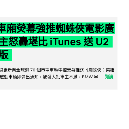
 車廂熒幕強推蜘蛛俠電影廣
怒轟堪比 iTunes 送 U2
版
無線更新向全球逾 70 個市場車輛中控熒幕推送《蜘蛛俠：英雄
啟動車輛即彈出通知，觸發大批車主不滿。BMW 早...
閱讀