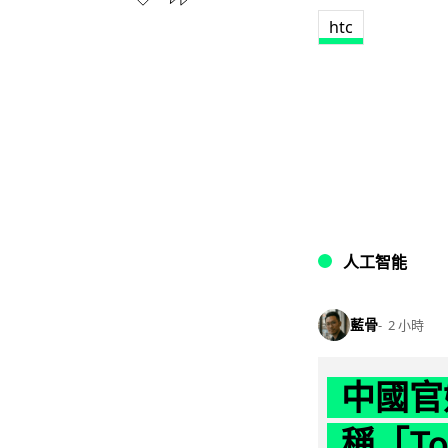
htc
人工智能
藍骨
2 小時
中國官
稱「To