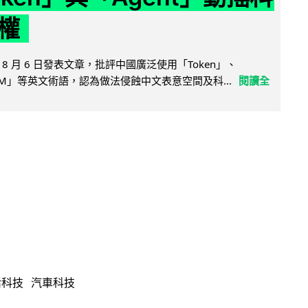
權
8 月 6 日發表文章，批評中國廣泛使用「Token」、
LLM」等英文術語，認為做法侵蝕中文表意空間及科...
閱讀全
活科技
汽車科技