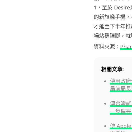
1，至於 Desire
的新旗艦手機，
才延至下半年推
場站穩陣腳，就
資料來源：
Phan
相關文章:
傳用政府伺
局前局長
傳台灣試產
一步催谷 
傳 Appl