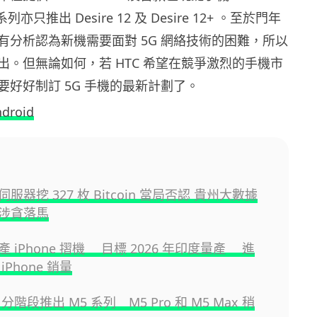
系列亦只推出 Desire 12 及 Desire 12+ 。至於門年
有分析認為新機需要面對 5G 網絡技術的困難，所以
出。但無論如何，若 HTC 希望在競爭激烈的手機市
要好好制訂 5G 手機的最新計劃了。
droid
服器挖 327 枚 Bitcoin 當局否認 貴州大數據
涉貪落馬
 iPhone 摺機 目標 2026 年印度量產 進
iPhone 銷量
e 分階段推出 M5 系列 M5 Pro 和 M5 Max 稍