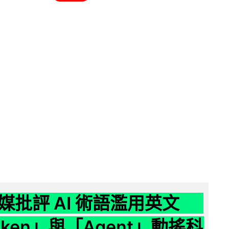
媒批評 AI 術語濫用英文
ken」與「Agent」動搖科