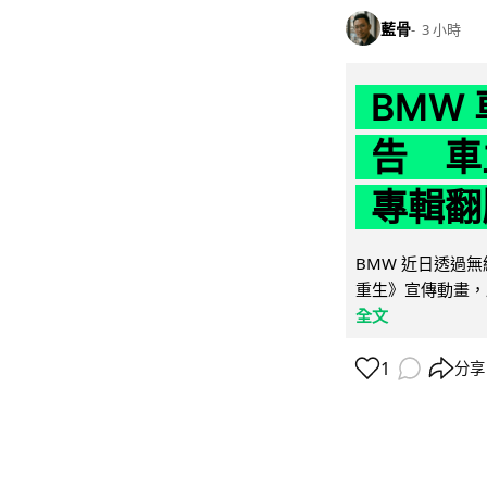
藍骨
3 小時
BMW
告 車主
專輯翻
BMW 近日透過
重生》宣傳動畫，
全文
1
分享