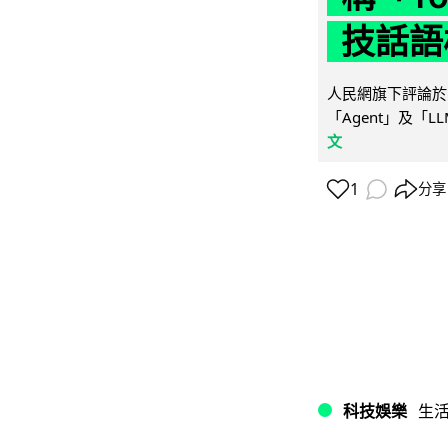
技話語
人民網旗下評論於 
「Agent」及「
文
1
分享
科技娛樂
生