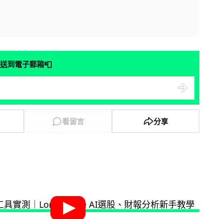
📮
送到電子郵箱
看留言
分享