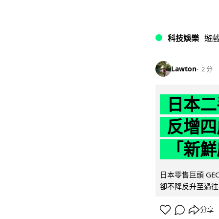
科技娛樂
遊
Lawton
2 分
日本二
反增四
「新鮮
日本零售巨頭 GEO
卻不降反升至過往的
分享