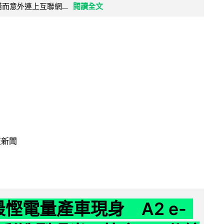
定出錯而意外連上互聯網...
閱讀全文
技新聞
 最慳電量產車現身 A2 e-