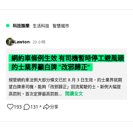
科技娛樂
生活科技
智慧城市
Lawton
23 小時
網約車條例生效 有司機暫時停工避風頭
的士業界籲白牌 "改邪歸正"
規管網約車法例大部分條文已於 8 月 3 日生效，的士業界就期
望白牌車司機，能夠「改邪歸正」回流駕駛的士。新例大幅提
閱讀全文
高罰則，首次定罪最高罰款...
193
131
分享
↗