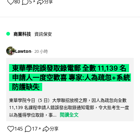
80
5
分享
↗
商業科技
資訊保安
Lawton
20 小時
東華學院誤發取錄電郵 全數 11,139 名
申請人一度空歡喜 專家:人為疏忽+系統
防護缺失
東華學院今日（5 日）大學聯招放榜之際，因人為疏忽向全數
11,139 名課程申請人錯誤發出取錄通知電郵，令大批考生一度
閱讀全文
以為獲得學位取錄，事...
145
17
分享
↗