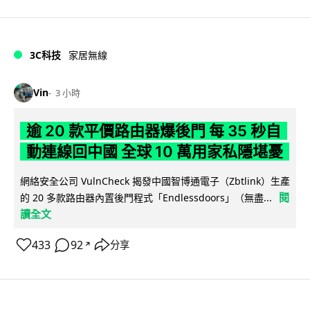
3C科技
家居無線
Vin
3 小時
逾 20 款平價路由器爆後門 每 35 秒自
動連線回中國 全球 10 萬用家私隱堪憂
網絡安全公司 VulnCheck 揭發中國智博通電子（Zbtlink）生產
閱
的 20 多款路由器內置後門程式「Endlessdoors」（無盡...
讀全文
433
92
分享
↗