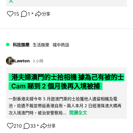
文
15
1
分享
↗
科技娛樂
生活娛樂
城中熱話
Lawton
3 小時
港夫婦澳門的士拾相機 據為己有被的士
Cam 睇到 2 個月後再入境被捕
一對香港夫婦今年 5 月遊澳門乘的士拾獲他人遺留相機及電
池，拾遺不報並帶返香港自用。兩人本月 2 日經港珠澳大橋再
閱讀全文
次入境澳門時，被治安警察局...
210
33
分享
↗