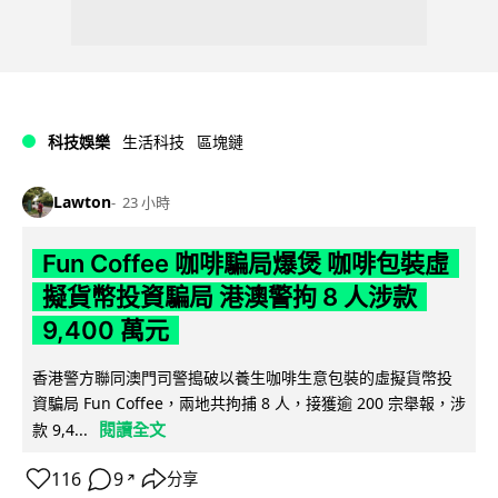
科技娛樂
生活科技
區塊鏈
Lawton
23 小時
Fun Coffee 咖啡騙局爆煲 咖啡包裝虛
擬貨幣投資騙局 港澳警拘 8 人涉款
9,400 萬元
香港警方聯同澳門司警搗破以養生咖啡生意包裝的虛擬貨幣投
資騙局 Fun Coffee，兩地共拘捕 8 人，接獲逾 200 宗舉報，涉
閱讀全文
款 9,4...
116
9
分享
↗