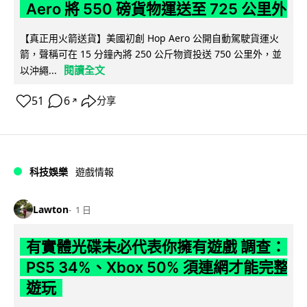
Aero 將 550 磅貨物運送至 725 公里外
【真正用火箭送貨】美國初創 Hop Aero 公開自動駕駛貨運火
箭，聲稱可在 15 分鐘內將 250 公斤物資投送 750 公里外，並
閱讀全文
以沖繩...
51
6
分享
↗
科技娛樂
遊戲情報
Lawton
1 日
有實體光碟未必代表你擁有遊戲 調查：
PS5 34%、Xbox 50% 須連網才能完整
遊玩