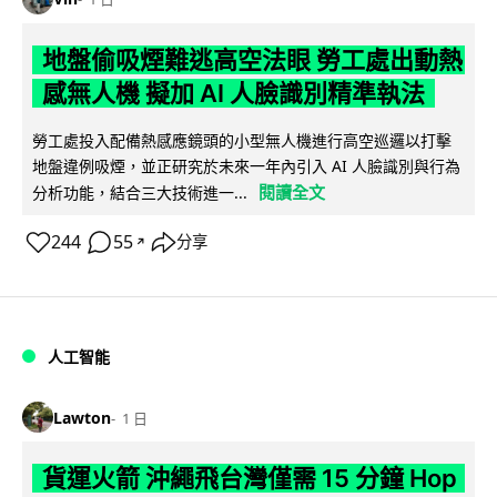
地盤偷吸煙難逃高空法眼 勞工處出動熱
感無人機 擬加 AI 人臉識別精準執法
勞工處投入配備熱感應鏡頭的小型無人機進行高空巡邏以打擊
地盤違例吸煙，並正研究於未來一年內引入 AI 人臉識別與行為
閱讀全文
分析功能，結合三大技術進一...
244
55
分享
↗
人工智能
Lawton
1 日
貨運火箭 沖繩飛台灣僅需 15 分鐘 Hop