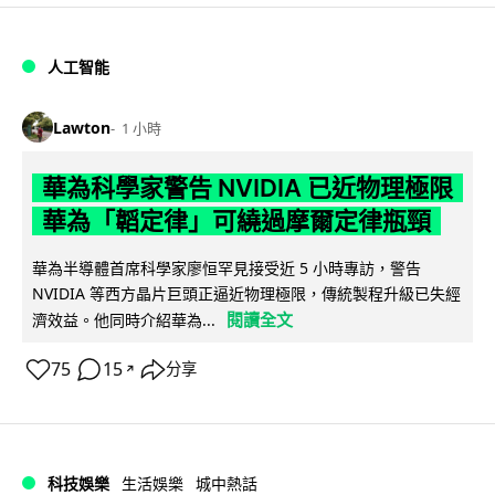
人工智能
Lawton
1 小時
華為科學家警告 NVIDIA 已近物理極限
華為「韜定律」可繞過摩爾定律瓶頸
華為半導體首席科學家廖恒罕見接受近 5 小時專訪，警告
NVIDIA 等西方晶片巨頭正逼近物理極限，傳統製程升級已失經
閱讀全文
濟效益。他同時介紹華為...
75
15
分享
↗
科技娛樂
生活娛樂
城中熱話