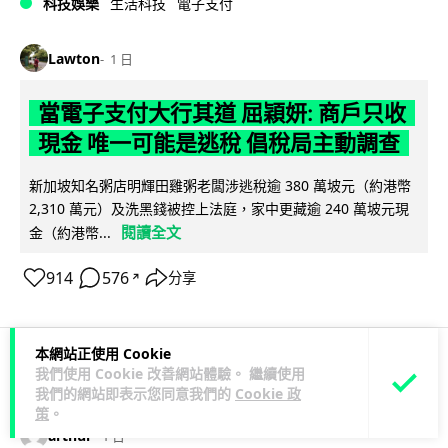
科技娛樂
生活科技
電子支付
Lawton
1 日
當電子支付大行其道 屈穎妍: 商戶只收
現金 唯一可能是逃稅 倡稅局主動調查
新加坡知名粥店明輝田雞粥老闆涉逃稅逾 380 萬坡元（約港幣
2,310 萬元）及洗黑錢被控上法庭，家中更藏逾 240 萬坡元現
閱讀全文
金（約港幣...
914
576
分享
↗
本網站正使用 Cookie
我們使用 Cookie 改善網站體驗。 繼續使用
人工智能
我們的網站即表示您同意我們的
Cookie 政
策
。
arthur
1 日