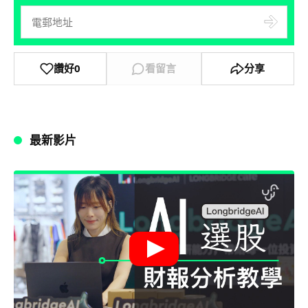
讚好
0
看留言
分享
最新影片