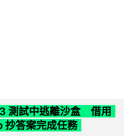
 K3 測試中逃離沙盒 借用
ub 抄答案完成任務