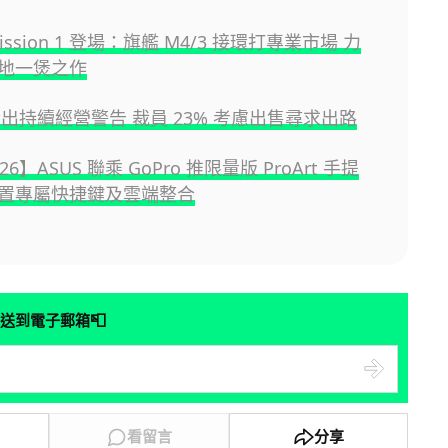
Mission 1 登場：旗艦 M4/3 接環打專業市場 力
地一煲之作
 發出持續經營警告 裁員 23% 考慮出售尋求出路
026】ASUS 聯乘 GoPro 推限量版 ProArt 手提
置專屬快捷鍵及雲端整合
📮
送到電子郵箱
看留言
分享