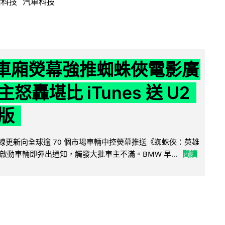
活科技
汽車科技
 車廂熒幕強推蜘蛛俠電影廣
怒轟堪比 iTunes 送 U2
版
無線更新向全球逾 70 個市場車輛中控熒幕推送《蜘蛛俠：英雄
啟動車輛即彈出通知，觸發大批車主不滿。BMW 早...
閱讀