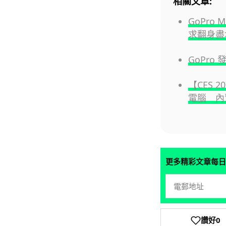
相關文章:
GoPro 
求翻身盡
GoPro
【CES 2
電腦 內
更多精彩文章每日
讚好
0