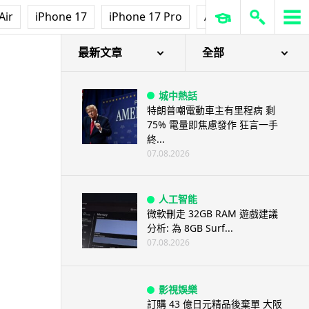
Air
iPhone 17
iPhone 17 Pro
AirPods Pro 3
Ap
最新文章
全部
城中熱話
特朗普嘲電動車主有里程病 剩
75% 電量即焦慮發作 狂言一手
終...
07.08.2026
人工智能
微軟刪走 32GB RAM 遊戲建議
分析: 為 8GB Surf...
07.08.2026
影視娛樂
訂購 43 億日元精品後棄單 大阪