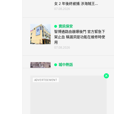
女 2 年後終被捕 涉海賊王...
07.08.2026
資訊保安
智博通路由器爆後門 官方緊急下
架止血 稱漏洞是功能在維修時使
用
07.08.2026
城中熱話
熊本地震手術室驚魂片瘋傳 醫護
保護病人、逃生門 網民讚值得
尊...
ADVERTISEMENT
07.08.2026
健康
AirPods 用家注意聽力響紅燈 醫
學界籲耳機用戶謹守「60-60」...