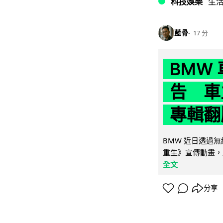
科技娛樂
生
藍骨
17 分
BMW
告 車主
專輯翻
BMW 近日透過
重生》宣傳動畫，
全文
分享