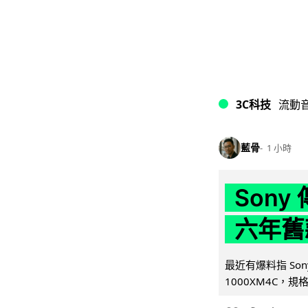
3C科技
流動
藍骨
1 小時
Son
六年舊
最近有爆料指 Son
1000XM4C，規格幾