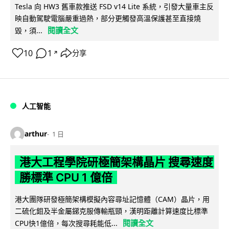
Tesla 向 HW3 舊車款推送 FSD v14 Lite 系統，引發大量車主反
映自動駕駛電腦嚴重過熱，部分更觸發高溫保護甚至直接燒
閱讀全文
毀，須...
10
1
分享
↗
人工智能
arthur
1 日
港大工程學院研極簡架構晶片 搜尋速度
勝標準 CPU 1 億倍
港大團隊研發極簡架構模擬內容尋址記憶體（CAM）晶片，用
二硫化鉬及半金屬銻克服傳輸瓶頸，漢明距離計算速度比標準
閱讀全文
CPU快1億倍，每次搜尋耗能低...