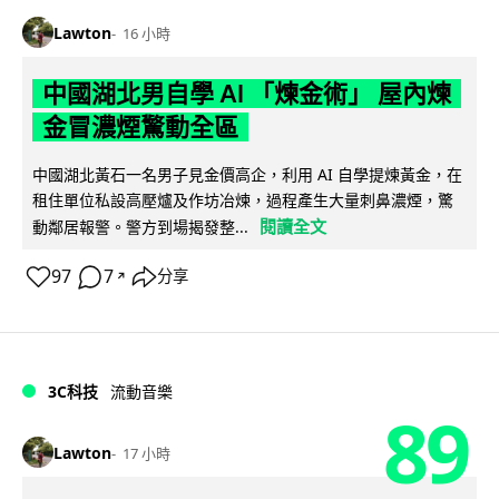
Lawton
16 小時
中國湖北男自學 AI 「煉金術」 屋內煉
金冒濃煙驚動全區
中國湖北黃石一名男子見金價高企，利用 AI 自學提煉黃金，在
租住單位私設高壓爐及作坊冶煉，過程產生大量刺鼻濃煙，驚
閱讀全文
動鄰居報警。警方到場揭發整...
97
7
分享
↗
3C科技
流動音樂
89
Lawton
17 小時