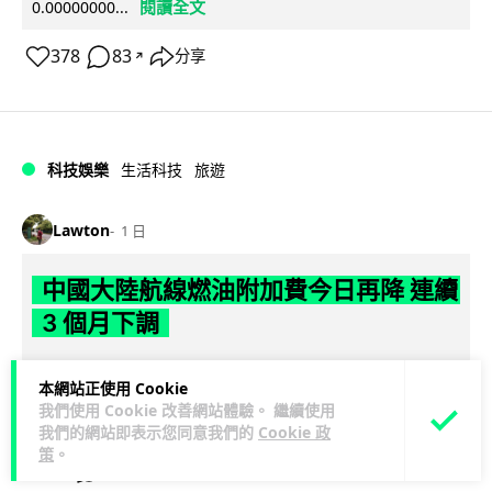
閱讀全文
0.00000000...
378
83
分享
↗
科技娛樂
生活科技
旅遊
Lawton
1 日
中國大陸航線燃油附加費今日再降 連續
3 個月下調
【中國大陸連續 3 個月減附加費，相反香港不斷加價】中國大
本網站正使用 Cookie
陸多家航空公司自 8 月 5 日起再度下調內陸航線燃油附加費，
我們使用 Cookie 改善網站體驗。 繼續使用
閱讀全文
為年內連續第 3 個...
我們的網站即表示您同意我們的
Cookie 政
策
。
33
5
分享
↗