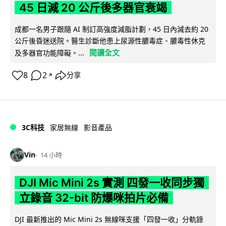
45 日減 20 公斤後多器官衰竭
成都一名男子跟隨 AI 制訂高強度減脂計劃，45 日內減去約 20
公斤後昏迷送院。醫生診斷他患上尿源性膿毒症、膿毒性休克
閱讀全文
及多器官功能障礙。...
8
2
分享
↗
3C科技
家居無線
影音產品
Vin
14 小時
DJI Mic Mini 2s 實測 四發一收同步獨
立錄音 32-bit 防爆咪拍片必備
DJI 最新推出的 Mic Mini 2s 無線咪支援「四發一收」分軌錄