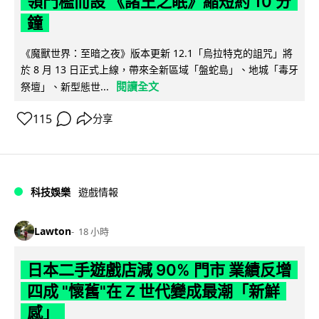
領門檻而設 《諸王之眠》縮短約 10 分
鐘
《魔獸世界：至暗之夜》版本更新 12.1「烏拉特克的詛咒」將
於 8 月 13 日正式上線，帶來全新區域「盤蛇島」、地城「毒牙
閱讀全文
祭壇」、新型態世...
115
分享
科技娛樂
遊戲情報
Lawton
18 小時
日本二手遊戲店減 90% 門市 業績反增
四成 "懷舊"在 Z 世代變成最潮「新鮮
感」