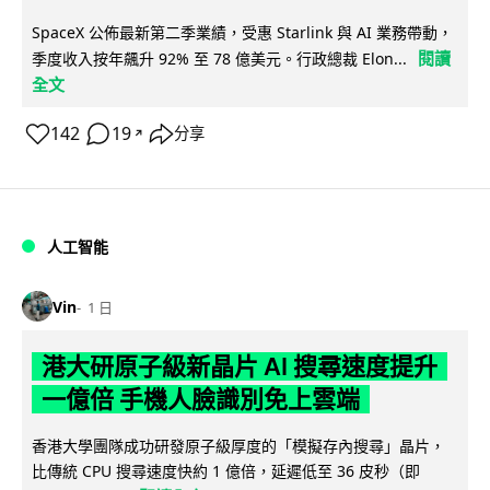
SpaceX 公佈最新第二季業績，受惠 Starlink 與 AI 業務帶動，
閱讀
季度收入按年飆升 92% 至 78 億美元。行政總裁 Elon...
全文
142
19
分享
↗
人工智能
Vin
1 日
港大研原子級新晶片 AI 搜尋速度提升
一億倍 手機人臉識別免上雲端
香港大學團隊成功研發原子級厚度的「模擬存內搜尋」晶片，
比傳統 CPU 搜尋速度快約 1 億倍，延遲低至 36 皮秒（即