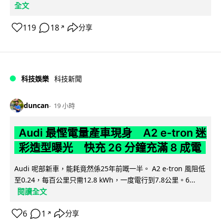
全文
119
18
分享
↗
科技娛樂
科技新聞
duncan
19 小時
Audi 最慳電量產車現身 A2 e-tron 迷
彩造型曝光 快充 26 分鐘充滿 8 成電
Audi 呢部新車，能耗竟然係25年前嘅一半。 A2 e-tron 風阻低
至0.24，每百公里只需12.8 kWh，一度電行到7.8公里。6...
閱讀全文
6
1
分享
↗