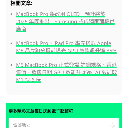
相關文章:
MacBook Pro 將改用 OLED 預計將於
2026 年底推出 Samsung 或成獨家面板供
應商
MacBook Pro、iPad Pro 率先搭載 Apple
M5 晶片跑分提前曝光 GPU 效能飆升達 35%
M5 MacBook Pro 正式登場 詳細規格、香港
售價、發售日期 GPU 效能升 45%, AI 效能較
M1 快 6 倍
📮
更多精彩文章每日送到電子郵箱