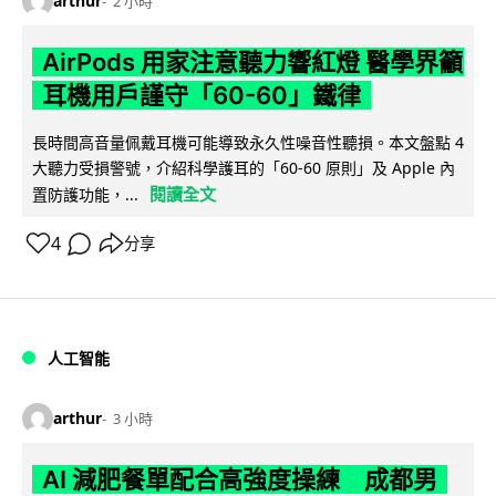
arthur
2 小時
AirPods 用家注意聽力響紅燈 醫學界籲
耳機用戶謹守「60-60」鐵律
長時間高音量佩戴耳機可能導致永久性噪音性聽損。本文盤點 4
大聽力受損警號，介紹科學護耳的「60-60 原則」及 Apple 內
閱讀全文
置防護功能，...
4
分享
人工智能
arthur
3 小時
AI 減肥餐單配合高強度操練 成都男