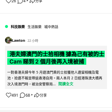
26
4
分享
↗
科技娛樂
生活娛樂
城中熱話
Lawton
22 小時
港夫婦澳門的士拾相機 據為己有被的士
Cam 睇到 2 個月後再入境被捕
一對香港夫婦今年 5 月遊澳門乘的士拾獲他人遺留相機及電
池，拾遺不報並帶返香港自用。兩人本月 2 日經港珠澳大橋再
閱讀全文
次入境澳門時，被治安警察局...
491
68
分享
↗