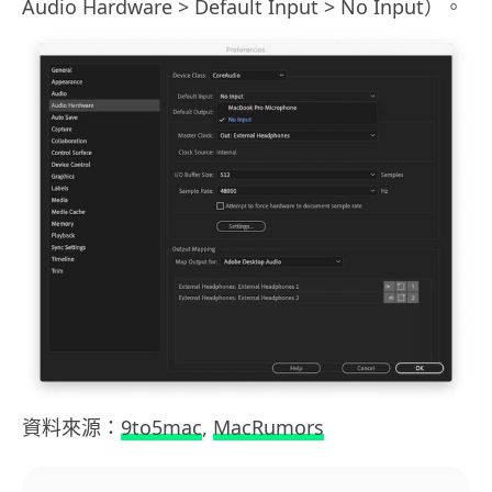
Audio Hardware > Default Input > No Input）。
資料來源：
9to5mac
,
MacRumors