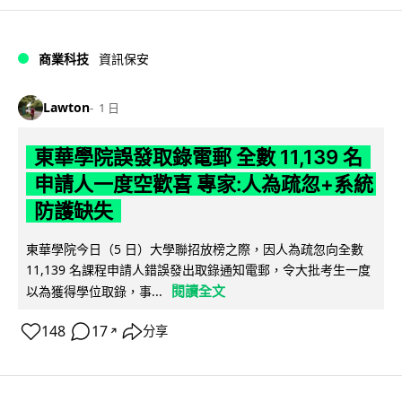
商業科技
資訊保安
Lawton
1 日
東華學院誤發取錄電郵 全數 11,139 名
申請人一度空歡喜 專家:人為疏忽+系統
防護缺失
東華學院今日（5 日）大學聯招放榜之際，因人為疏忽向全數
11,139 名課程申請人錯誤發出取錄通知電郵，令大批考生一度
閱讀全文
以為獲得學位取錄，事...
148
17
分享
↗