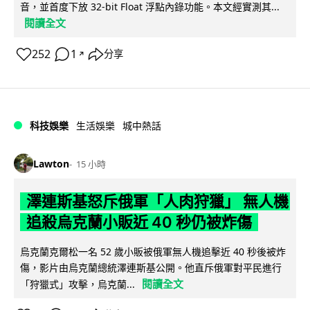
音，並首度下放 32-bit Float 浮點內錄功能。本文經實測其...
閱讀全文
252
1
分享
↗
科技娛樂
生活娛樂
城中熱話
Lawton
15 小時
澤連斯基怒斥俄軍「人肉狩獵」 無人機
追殺烏克蘭小販近 40 秒仍被炸傷
烏克蘭克爾松一名 52 歲小販被俄軍無人機追擊近 40 秒後被炸
傷，影片由烏克蘭總統澤連斯基公開。他直斥俄軍對平民進行
閱讀全文
「狩獵式」攻擊，烏克蘭...