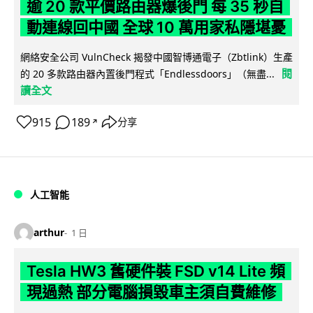
逾 20 款平價路由器爆後門 每 35 秒自
動連線回中國 全球 10 萬用家私隱堪憂
網絡安全公司 VulnCheck 揭發中國智博通電子（Zbtlink）生產
閱
的 20 多款路由器內置後門程式「Endlessdoors」（無盡...
讀全文
915
189
分享
↗
人工智能
arthur
1 日
Tesla HW3 舊硬件裝 FSD v14 Lite 頻
現過熱 部分電腦損毀車主須自費維修