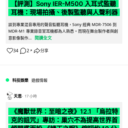
【評測】Sony IER-M500 入耳式監聽
耳機：現場拍攝、後製監聽與人聲利器
談到專業混音專用的聲音監聽耳機，Sony 經典 MDR-7506 到
MDR-M1 專業錄音室耳機都為人熟悉。而現在舞台製作者與創
閱讀全文
意影像製作...
34
2
分享
↗
科技娛樂
遊戲情報
天恩
17 小時
《魔獸世界：至暗之夜》12.1 「烏拉特
克的詛咒」專訪：巢穴不為提高世界首