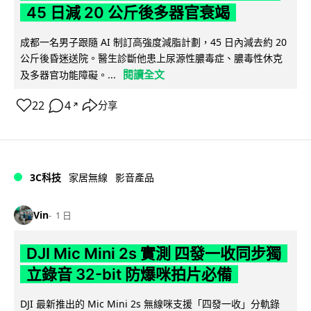
45 日減 20 公斤後多器官衰竭
成都一名男子跟隨 AI 制訂高強度減脂計劃，45 日內減去約 20
公斤後昏迷送院。醫生診斷他患上尿源性膿毒症、膿毒性休克
閱讀全文
及多器官功能障礙。...
22
4
分享
↗
3C科技
家居無線
影音產品
Vin
1 日
DJI Mic Mini 2s 實測 四發一收同步獨
立錄音 32-bit 防爆咪拍片必備
DJI 最新推出的 Mic Mini 2s 無線咪支援「四發一收」分軌錄