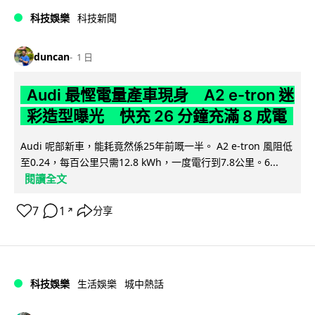
科技娛樂
科技新聞
duncan
1 日
Audi 最慳電量產車現身 A2 e-tron 迷
彩造型曝光 快充 26 分鐘充滿 8 成電
Audi 呢部新車，能耗竟然係25年前嘅一半。 A2 e-tron 風阻低
至0.24，每百公里只需12.8 kWh，一度電行到7.8公里。6...
閱讀全文
7
1
分享
↗
科技娛樂
生活娛樂
城中熱話