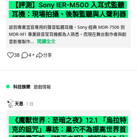
【評測】Sony IER-M500 入耳式監聽
耳機：現場拍攝、後製監聽與人聲利器
談到專業混音專用的聲音監聽耳機，Sony 經典 MDR-7506 到
MDR-M1 專業錄音室耳機都為人熟悉。而現在舞台製作者與創
閱讀全文
意影像製作...
38
4
分享
↗
科技娛樂
遊戲情報
天恩
1 日
《魔獸世界：至暗之夜》12.1 「烏拉特
克的詛咒」專訪：巢穴不為提高世界首