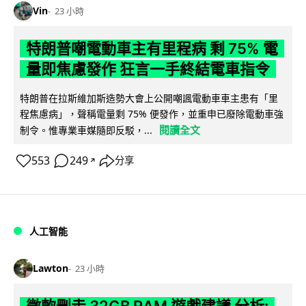
Vin
23 小時
特朗普嘲電動車主有里程病 剩 75% 電
量即焦慮發作 狂言一手終結電車指令
特朗普在拉斯維加斯造勢大會上公開嘲諷電動車車主患有「里
程焦慮病」，聲稱電量剩 75% 便發作，並重申已廢除電動車強
閱讀全文
制令。惟專業車媒隨即反駁，...
553
249
分享
↗
人工智能
Lawton
23 小時
微軟刪走 32GB RAM 遊戲建議 分析: