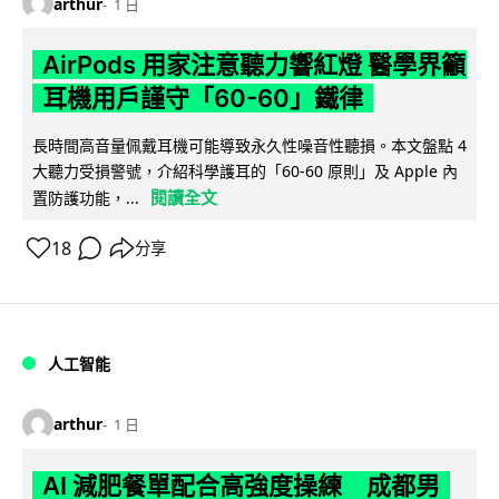
arthur
1 日
AirPods 用家注意聽力響紅燈 醫學界籲
耳機用戶謹守「60-60」鐵律
長時間高音量佩戴耳機可能導致永久性噪音性聽損。本文盤點 4
大聽力受損警號，介紹科學護耳的「60-60 原則」及 Apple 內
閱讀全文
置防護功能，...
18
分享
人工智能
arthur
1 日
AI 減肥餐單配合高強度操練 成都男