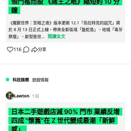
領門檻而設 《諸王之眠》縮短約 10 分
鐘
《魔獸世界：至暗之夜》版本更新 12.1「烏拉特克的詛咒」將
於 8 月 13 日正式上線，帶來全新區域「盤蛇島」、地城「毒牙
閱讀全文
祭壇」、新型態世...
116
分享
科技娛樂
遊戲情報
Lawton
1 日
日本二手遊戲店減 90% 門市 業績反增
四成 "懷舊"在 Z 世代變成最潮「新鮮
感」