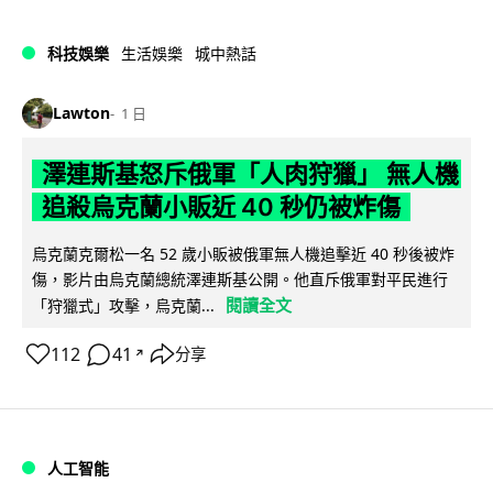
科技娛樂
生活娛樂
城中熱話
Lawton
1 日
澤連斯基怒斥俄軍「人肉狩獵」 無人機
追殺烏克蘭小販近 40 秒仍被炸傷
烏克蘭克爾松一名 52 歲小販被俄軍無人機追擊近 40 秒後被炸
傷，影片由烏克蘭總統澤連斯基公開。他直斥俄軍對平民進行
閱讀全文
「狩獵式」攻擊，烏克蘭...
112
41
分享
↗
人工智能