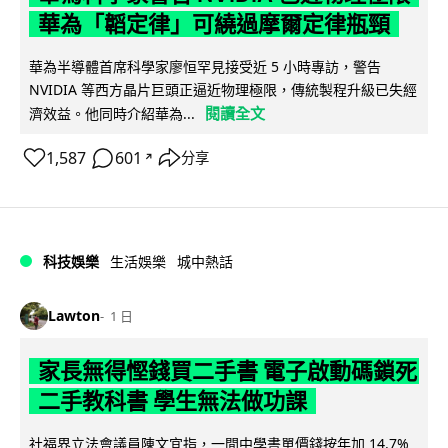
華為「韜定律」可繞過摩爾定律瓶頸
華為半導體首席科學家廖恒罕見接受近 5 小時專訪，警告
NVIDIA 等西方晶片巨頭正逼近物理極限，傳統製程升級已失經
閱讀全文
濟效益。他同時介紹華為...
1,587
601
分享
↗
科技娛樂
生活娛樂
城中熱話
Lawton
1 日
家長無得慳錢買二手書 電子啟動碼鎖死
二手教科書 學生無法做功課
社福界立法會議員陳文宜指，一間中學書單價錢按年加 14.7%