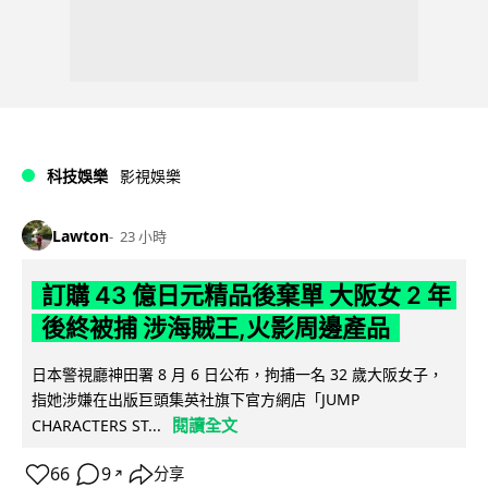
科技娛樂
影視娛樂
Lawton
23 小時
訂購 43 億日元精品後棄單 大阪女 2 年
後終被捕 涉海賊王,火影周邊產品
日本警視廳神田署 8 月 6 日公布，拘捕一名 32 歲大阪女子，
指她涉嫌在出版巨頭集英社旗下官方網店「JUMP
閱讀全文
CHARACTERS ST...
66
9
分享
↗