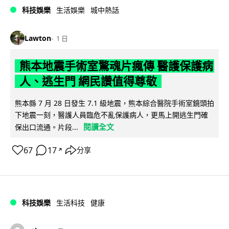
科技娛樂
生活娛樂
城中熱話
Lawton
1 日
熊本地震手術室驚魂片瘋傳 醫護保護病
人、逃生門 網民讚值得尊敬
熊本縣 7 月 28 日發生 7.1 級地震，熊本綜合醫院手術室鏡頭拍
下地震一刻，醫護人員臨危不亂保護病人，更馬上開逃生門確
閱讀全文
保出口流通。片段...
67
17
分享
↗
科技娛樂
生活科技
健康