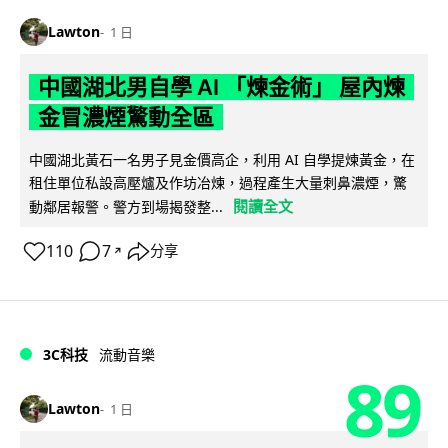
Lawton
1 日
中國湖北男自學 AI 「煉金術」 屋內煉
金冒濃煙驚動全區
中國湖北黃石一名男子見金價高企，利用 AI 自學提煉黃金，在
租住單位私設高壓爐及作坊冶煉，過程產生大量刺鼻濃煙，驚
閱讀全文
動鄰居報警。警方到場揭發整...
110
7
分享
↗
3C科技
流動音樂
89
Lawton
1 日