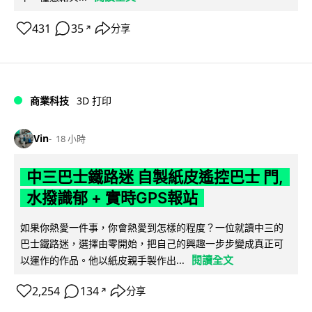
431
35
分享
↗
商業科技
3D 打印
Vin
18 小時
中三巴士鐵路迷 自製紙皮遙控巴士 門,
水撥識郁 + 實時GPS報站
如果你熱愛一件事，你會熱愛到怎樣的程度？一位就讀中三的
巴士鐵路迷，選擇由零開始，把自己的興趣一步步變成真正可
閱讀全文
以運作的作品。他以紙皮親手製作出...
2,254
134
分享
↗