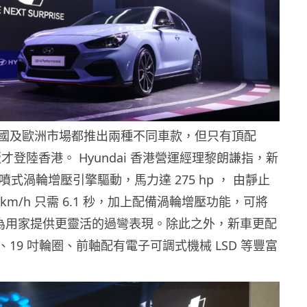
 在韓國及歐洲市場都推出兩種不同車款，但只有頂配
ce 版才登陸香港。 Hyundai 香港營運經理黎朗謙指，新
直噴式渦輪增壓引擎驅動，馬力達 275 hp ， 由靜止
 km/h 只需 6.1 秒，加上配備渦輪增壓功能，可將
，為用家提供更靈活的過彎表現。除此之外，新車更配
19 吋輪圈、前軸配有電子可調式機械 LSD 等豐富