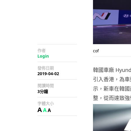
作者
cof
Login
發佈日期
韓國車廠 Hyun
2019-04-02
引入香港，為車迷帶
閱讀時間
示，新車在韓國
3分鐘
整，從而達致強
字體大小
A
A
A