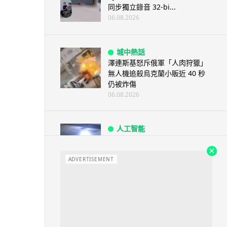
同步獨立錄音 32-bi...
06.08.2026
城中熱話
澤連斯基怒斥俄軍「人肉狩獵」
無人機追殺烏克蘭小販近 40 秒
仍被炸傷
06.08.2026
人工智能
中國湖北男自學 AI 「煉金術」
屋內煉金冒濃煙驚動全區
ADVERTISEMENT
06.08.2026
流動音樂
【評測】Sony IER-M500 入耳式
監聽耳機：現場拍攝、後製監
聽...