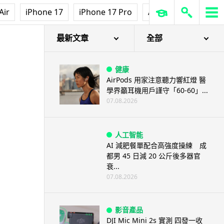
Air
iPhone 17
iPhone 17 Pro
AirPods Pro 3
Ap
最新文章
全部
健康
AirPods 用家注意聽力響紅燈 醫
學界籲耳機用戶謹守「60-60」...
07.08.2026
人工智能
AI 減肥餐單配合高強度操練 成
都男 45 日減 20 公斤後多器官
衰...
07.08.2026
影音產品
DJI Mic Mini 2s 實測 四發一收