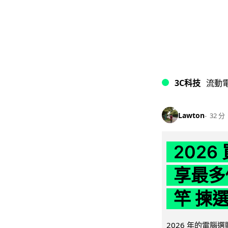
3C科技
流動
Lawton
32 分
202
享最多
竿 揀
2026 年的電