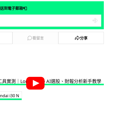
📮
送到電子郵箱
看留言
分享
ndai i30 N