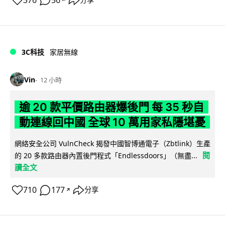
376
56
分享
3C科技
家居無線
Vin
12 小時
逾 20 款平價路由器爆後門 每 35 秒自
動連線回中國 全球 10 萬用家私隱堪憂
網絡安全公司 VulnCheck 揭發中國智博通電子（Zbtlink）生產
閱
的 20 多款路由器內置後門程式「Endlessdoors」（無盡...
讀全文
710
177
分享
↗