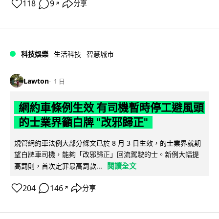
118
9
分享
↗
科技娛樂
生活科技
智慧城市
Lawton
1 日
網約車條例生效 有司機暫時停工避風頭
的士業界籲白牌 "改邪歸正"
規管網約車法例大部分條文已於 8 月 3 日生效，的士業界就期
望白牌車司機，能夠「改邪歸正」回流駕駛的士。新例大幅提
閱讀全文
高罰則，首次定罪最高罰款...
204
146
分享
↗