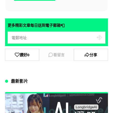
📮
更多精彩文章每日送到電子郵箱
讚好
0
看留言
分享
最新影片