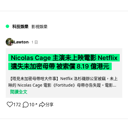
科技娛樂
影視娛樂
Lawton
1 日
Nicolas Cage 主演未上映電影 Netflix
遺失未加密母帶 被索償 8.19 億港元
【唔見未加密母帶咁大件事】Netflix 洛杉磯辦公室被竊，未上
映的 Nicolas Cage 電影《Fortitude》母帶亦告失蹤。電影...
閱讀全文
172
10
分享
↗