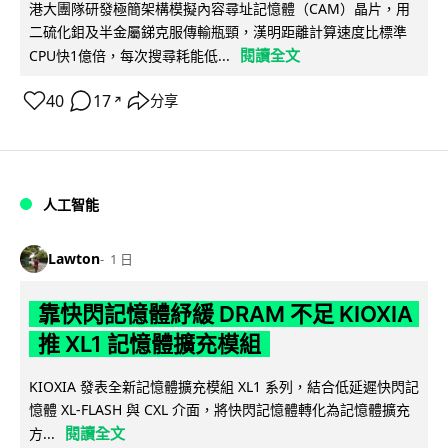
港大團隊研發極簡架構模擬內容尋址記憶體（CAM）晶片，用
二硫化鉬及半金屬銻克服傳輸瓶頸，漢明距離計算速度比標準
閱讀全文
CPU快1億倍，每次搜尋耗能低...
40
17
分享
↗
人工智能
Lawton
1 日
靠快閃記憶體紓緩 DRAM 不足 KIOXIA
推 XL1 記憶體擴充模組
KIOXIA 發表全新記憶體擴充模組 XL1 系列，結合低延遲快閃記
憶體 XL-FLASH 與 CXL 介面，將快閃記憶體轉化為記憶體擴充
閱讀全文
方...