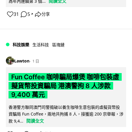
閱讀全文
為年內連續第 3 個...
31
5
分享
↗
科技娛樂
生活科技
區塊鏈
Lawton
1 日
Fun Coffee 咖啡騙局爆煲 咖啡包裝虛
擬貨幣投資騙局 港澳警拘 8 人涉款
9,400 萬元
香港警方聯同澳門司警搗破以養生咖啡生意包裝的虛擬貨幣投
資騙局 Fun Coffee，兩地共拘捕 8 人，接獲逾 200 宗舉報，涉
閱讀全文
款 9,4...