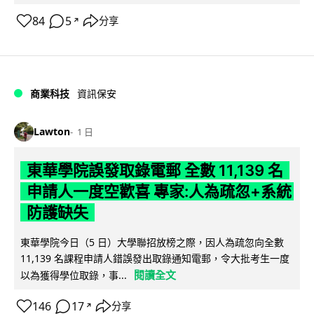
84
5
分享
↗
商業科技
資訊保安
Lawton
1 日
東華學院誤發取錄電郵 全數 11,139 名
申請人一度空歡喜 專家:人為疏忽+系統
防護缺失
東華學院今日（5 日）大學聯招放榜之際，因人為疏忽向全數
11,139 名課程申請人錯誤發出取錄通知電郵，令大批考生一度
閱讀全文
以為獲得學位取錄，事...
146
17
分享
↗