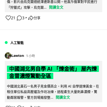
傷，影片由烏克蘭總統澤連斯基公開。他直斥俄軍對平民進行
閱讀全文
「狩獵式」攻擊，烏克蘭...
21
3
分享
↗
人工智能
Lawton
5 小時
中國湖北男自學 AI 「煉金術」 屋內煉
金冒濃煙驚動全區
中國湖北黃石一名男子見金價高企，利用 AI 自學提煉黃金，在
租住單位私設高壓爐及作坊冶煉，過程產生大量刺鼻濃煙，驚
閱讀全文
動鄰居報警。警方到場揭發整...