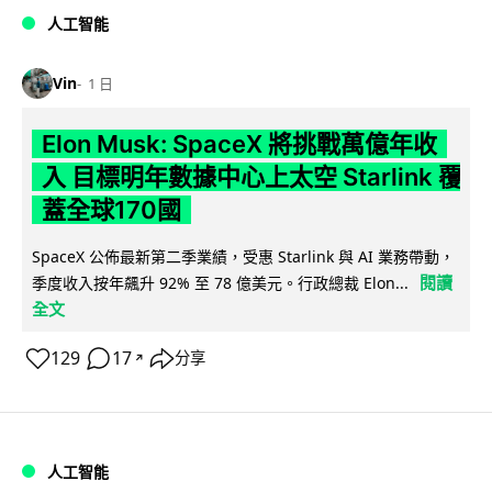
人工智能
Vin
1 日
Elon Musk: SpaceX 將挑戰萬億年收
入 目標明年數據中心上太空 Starlink 覆
蓋全球170國
SpaceX 公佈最新第二季業績，受惠 Starlink 與 AI 業務帶動，
閱讀
季度收入按年飆升 92% 至 78 億美元。行政總裁 Elon...
全文
129
17
分享
↗
人工智能