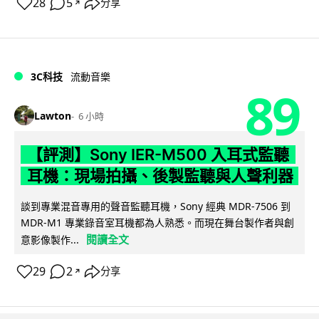
28
5
分享
↗
3C科技
流動音樂
89
Lawton
6 小時
【評測】Sony IER-M500 入耳式監聽
耳機：現場拍攝、後製監聽與人聲利器
談到專業混音專用的聲音監聽耳機，Sony 經典 MDR-7506 到
MDR-M1 專業錄音室耳機都為人熟悉。而現在舞台製作者與創
閱讀全文
意影像製作...
29
2
分享
↗