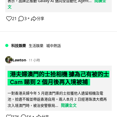
閱讀全
表示，品牌正推動 Galaxy AI 邁向全自動化 Agent...
文
21
3
分享
↗
科技娛樂
生活娛樂
城中熱話
Lawton
11 小時
港夫婦澳門的士拾相機 據為己有被的士
Cam 睇到 2 個月後再入境被捕
一對香港夫婦今年 5 月遊澳門乘的士拾獲他人遺留相機及電
池，拾遺不報並帶返香港自用。兩人本月 2 日經港珠澳大橋再
閱讀全文
次入境澳門時，被治安警察局...
↗