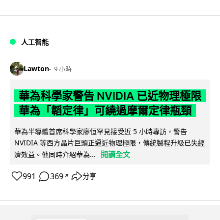
人工智能
Lawton
9 小時
華為科學家警告 NVIDIA 已近物理極限
華為「韜定律」可繞過摩爾定律瓶頸
華為半導體首席科學家廖恒罕見接受近 5 小時專訪，警告
NVIDIA 等西方晶片巨頭正逼近物理極限，傳統製程升級已失經
閱讀全文
濟效益。他同時介紹華為...
991
369
分享
↗