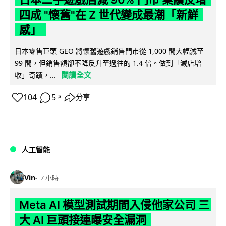
四成 "懷舊"在 Z 世代變成最潮「新鮮
感」
日本零售巨頭 GEO 將懷舊遊戲銷售門市從 1,000 間大幅減至
99 間，但銷售額卻不降反升至過往的 1.4 倍。做到「減店增
閱讀全文
收」奇蹟，...
104
5
分享
↗
人工智能
Vin
7 小時
Meta AI 模型測試期間入侵他家公司 三
大 AI 巨頭接連曝安全漏洞