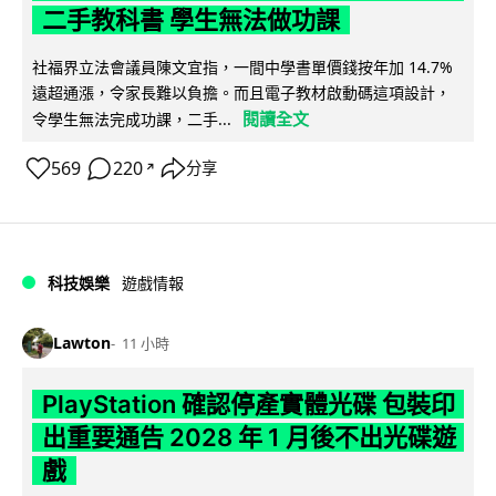
二手教科書 學生無法做功課
社福界立法會議員陳文宜指，一間中學書單價錢按年加 14.7%
遠超通漲，令家長難以負擔。而且電子教材啟動碼這項設計，
閱讀全文
令學生無法完成功課，二手...
569
220
分享
↗
科技娛樂
遊戲情報
Lawton
11 小時
PlayStation 確認停產實體光碟 包裝印
出重要通告 2028 年 1 月後不出光碟遊
戲