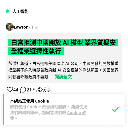
人工智能
Lawton
1 日
白宮拒測中國開放 AI 模型 業界質疑安
全框架選擇性執行
彭博社報道，白宮通知美國頂尖 AI 公司，中國開發的開放權重
模型將不納入特朗普政府新 AI 安全框架的測試範圍。美國業界
閱讀全文
則聯署呼籲政府不要限...
44
21
分享
↗
本網站正使用 Cookie
我們使用 Cookie 改善網站體驗。 繼續使用
我們的網站即表示您同意我們的
Cookie 政
策
。
人工智能