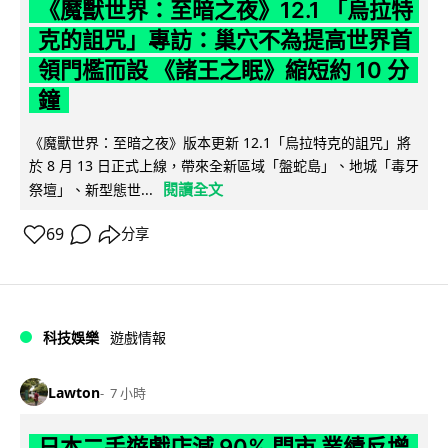
《魔獸世界：至暗之夜》12.1 「烏拉特
克的詛咒」專訪：巢穴不為提高世界首
領門檻而設 《諸王之眠》縮短約 10 分
鐘
《魔獸世界：至暗之夜》版本更新 12.1「烏拉特克的詛咒」將
於 8 月 13 日正式上線，帶來全新區域「盤蛇島」、地城「毒牙
閱讀全文
祭壇」、新型態世...
69
分享
科技娛樂
遊戲情報
Lawton
7 小時
日本二手遊戲店減 90% 門市 業績反增