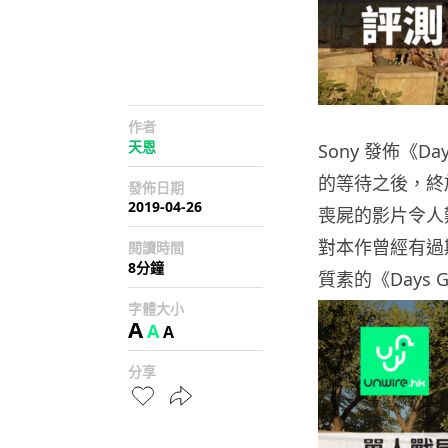
作者
天恩
Sony 發佈《D
的等待之後，終
發佈日期
2019-04-26
喪屍的影片令人
對本作曾經有過
閱讀時間
8分鐘
質素的《Days
字體大小
A
A
A
分享