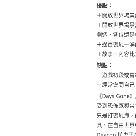
優點：
＋開放世界場景
＋開放世界場景
劇透，各位還是
＋過百喪屍一湧
＋故事、內容比
缺點：
－遊戲初段或會
－經常會問自己
《Days Go
受到恐佈感與爽
只是打喪屍海，
具，在自由世界
Deacon 與