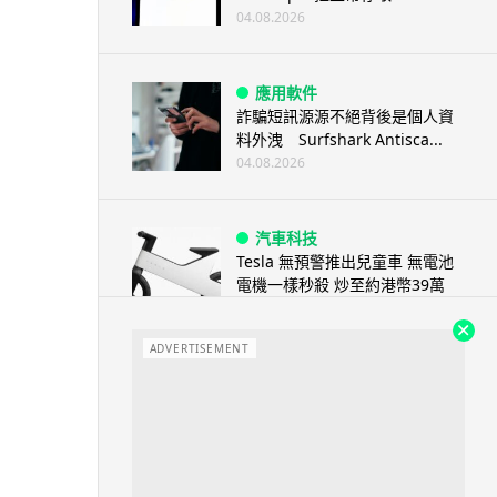
04.08.2026
應用軟件
詐騙短訊源源不絕背後是個人資
料外洩 Surfshark Antisca...
04.08.2026
汽車科技
Tesla 無預警推出兒童車 無電池
電機一樣秒殺 炒至約港幣39萬
04.08.2026
ADVERTISEMENT
iPhone app
歐盟再發功 Apple 終答應
iPhone 跨機剪貼簿將可貼 ...
04.08.2026