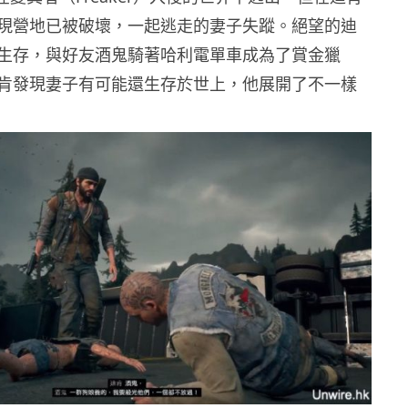
現營地已被破壞，一起逃走的妻子失蹤。絕望的迪
生存，與好友酒鬼騎著哈利電單車成為了賞金獵
肯發現妻子有可能還生存於世上，他展開了不一樣