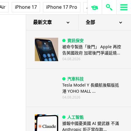
Air
iPhone 17
iPhone 17 Pro
AirPods Pro 3
Ap
最新文章
全部
資訊保安
被命令製造「後門」 Apple 再控
告英國政府 加密後門爭議延燒...
04.08.2026
汽車科技
Tesla Model Y 長續航後驅版抵
港 YOHO MALL ...
04.08.2026
人工智能
據報中國憂美國 AI 變武器 不滿
Anthropic 拒正常存取...