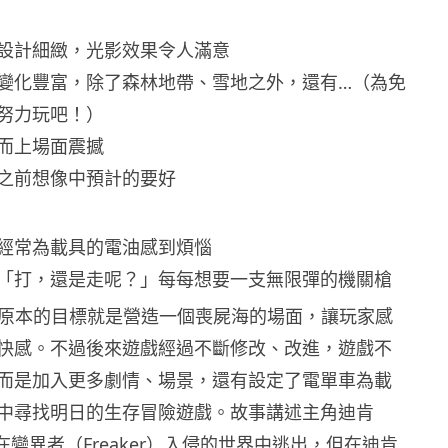
設計細緻，光影效果令人滿意
變化豐富，除了森林地帶、雪地之外，還有…（為免
努力玩吧！）
而上場面震撼
之前想像中預計的要好
經常為載具的電油感到煩惱
「打，還是走呢？」每每想要一支無限彈的機關槍
ne》原本的目標就是營造一個喪屍海的場面，讓玩家感
快感。不過後來遊戲經過不斷修改、改進，遊戲不
而是加入更多劇情、場景，還有設定了電單車為載
中尋找明日的生存冒險遊戲。故事講述主角迪肯
妻子在變異者（Freaker）入侵的世界中逃出，但在迪肯