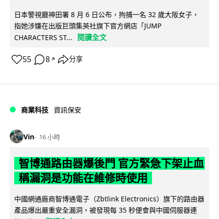
日本警視廳神田署 8 月 6 日公布，拘捕一名 32 歲大阪女子，
指她涉嫌在出版巨頭集英社旗下官方網店「JUMP
閱讀全文
CHARACTERS ST...
55
8
分享
↗
商業科技
資訊保安
Vin
16 小時
智博通路由器爆後門 官方緊急下架止血
稱漏洞是功能在維修時使用
中國網通廠商智博通電子（Zbtlink Electronics）旗下的路由器
產品爆出嚴重安全漏洞，被發現每 35 秒便會與中國伺服器連