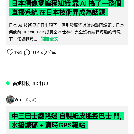
日本偶像零編程知識 靠 AI 搞了一整個
直播系統 在日本技術界成為話題
日本 AI 技術界近日出現了一個引發廣泛討論的熱門話題：日本
偶像前 Juice=Juice 成員宮本佳林在完全沒有編程經驗的情況
閱讀全文
下，僅憑藉與...
194
10
分享
↗
商業科技
3D 打印
Vin
10 小時
中三巴士鐵路迷 自製紙皮遙控巴士 門,
水撥識郁 + 實時GPS報站