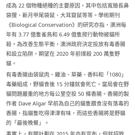
成為 22 個物種絕種的主要原因，其中包括寬臉長鼻
袋狸、新月甲尾袋鼠、大耳竄鼠等等。學術期刊
《Biological Conservation》的研究亦指，澳洲每
年有 3.77 億隻雀鳥和 6.49 億隻爬行動物被貓所
殺。為改善生態平衡，澳洲政府決定投放有毒香腸
和設立陷阱，期望在 2020 年前撲殺 200 萬隻野
貓。
有毒香腸由袋鼠肉、雞油、草藥、香料和「1080」
毒藥組成，野貓食後 15 分鐘就會死亡。當局會在野
貓問題嚴重的地方每公里空投 50 條香腸。香腸的製
作者 Dave Algar 早前為自己的貓隻餵食沒有落毒的
香腸，指貓隻吃得津津有味，而這些香腸將是野貓
的「最後晚餐」。
事實上，有關計劃在 2015 年亦有宣布，但就招致