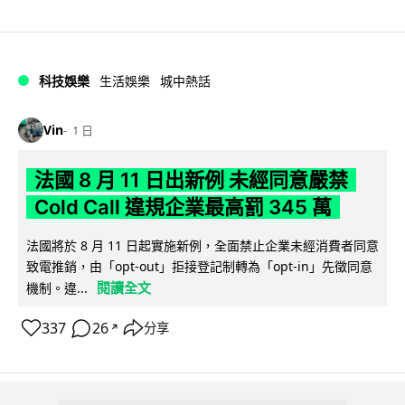
科技娛樂
生活娛樂
城中熱話
Vin
1 日
法國 8 月 11 日出新例 未經同意嚴禁
Cold Call 違規企業最高罰 345 萬
法國將於 8 月 11 日起實施新例，全面禁止企業未經消費者同意
致電推銷，由「opt-out」拒接登記制轉為「opt-in」先徵同意
閱讀全文
機制。違...
337
26
分享
↗