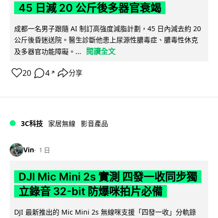
45 日減 20 公斤後多器官衰竭
成都一名男子跟隨 AI 制訂高強度減脂計劃，45 日內減去約 20
公斤後昏迷送院。醫生診斷他患上尿源性膿毒症、膿毒性休克
閱讀全文
及多器官功能障礙。...
20
4
分享
↗
3C科技
家居無線
影音產品
Vin
1 日
DJI Mic Mini 2s 實測 四發一收同步獨
立錄音 32-bit 防爆咪拍片必備
DJI 最新推出的 Mic Mini 2s 無線咪支援「四發一收」分軌錄