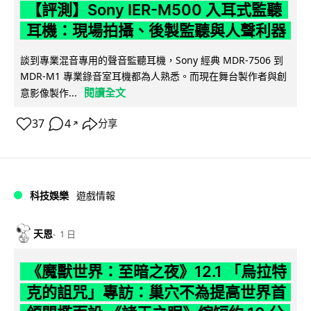
【評測】Sony IER-M500 入耳式監聽
耳機：現場拍攝、後製監聽與人聲利器
談到專業混音專用的聲音監聽耳機，Sony 經典 MDR-7506 到
MDR-M1 專業錄音室耳機都為人熟悉。而現在舞台製作者與創
閱讀全文
意影像製作...
37
4
分享
↗
科技娛樂
遊戲情報
天恩
1 日
《魔獸世界：至暗之夜》12.1 「烏拉特
克的詛咒」專訪：巢穴不為提高世界首