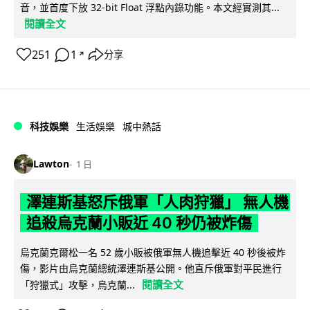
音，並首度下放 32-bit Float 浮點內錄功能。本文經實測其...
閱讀全文
251
1
分享
↗
科技娛樂
生活娛樂
城中熱話
Lawton
1 日
澤連斯基怒斥俄軍「人肉狩獵」 無人機
追殺烏克蘭小販近 40 秒仍被炸傷
烏克蘭克爾松一名 52 歲小販被俄軍無人機追擊近 40 秒後被炸
傷，影片由烏克蘭總統澤連斯基公開。他直斥俄軍對平民進行
閱讀全文
「狩獵式」攻擊，烏克蘭...