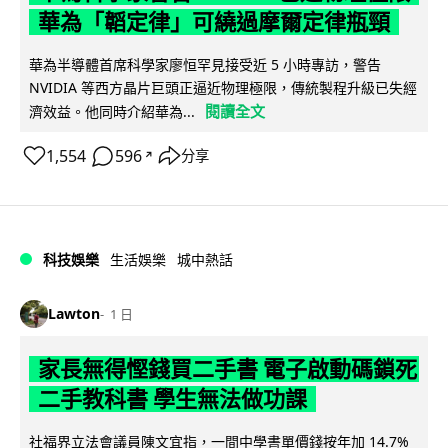
華為「韜定律」可繞過摩爾定律瓶頸
華為半導體首席科學家廖恒罕見接受近 5 小時專訪，警告
NVIDIA 等西方晶片巨頭正逼近物理極限，傳統製程升級已失經
閱讀全文
濟效益。他同時介紹華為...
1,554
596
分享
↗
科技娛樂
生活娛樂
城中熱話
Lawton
1 日
家長無得慳錢買二手書 電子啟動碼鎖死
二手教科書 學生無法做功課
社福界立法會議員陳文宜指，一間中學書單價錢按年加 14.7%