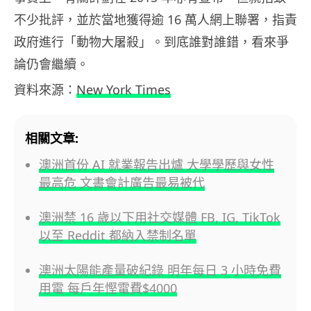
不少批評，並於當地獲得逾 16 萬人網上聯署，指責
政府進行「動物大屠殺」。到底誰對誰錯，看來爭
論仍會繼續。
資料來源：
New York Times
相關文章:
澳洲首份 AI 就業報告出爐 大學學歷與女性
最高危 文書會計廣告最易被代
澳洲禁 16 歲以下用社交媒體 FB, IG, TikTok
以至 Reddit 都納入禁制名單
澳洲太陽能產量破紀錄 明年每日 3 小時免費
用電 每戶年慳電費$4000