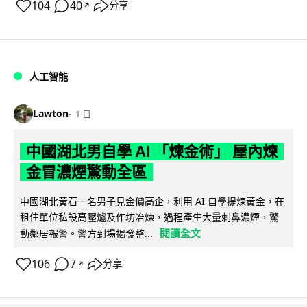
104
40
分享
↗
人工智能
Lawton
1 日
中國湖北男自學 AI 「煉金術」 屋內煉
金冒濃煙驚動全區
中國湖北黃石一名男子見金價高企，利用 AI 自學提煉黃金，在
租住單位私設高壓爐及作坊冶煉，過程產生大量刺鼻濃煙，驚
閱讀全文
動鄰居報警。警方到場揭發整...
106
7
分享
↗