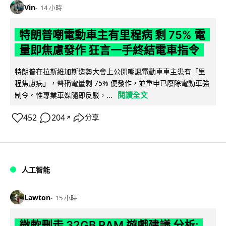
Vin
14 小時
特朗普嘲電動車主有里程病 剩 75% 電
量即焦慮發作 狂言一手終結電車指令
特朗普在拉斯維加斯造勢大會上公開嘲諷電動車車主患有「里
程焦慮病」，聲稱電量剩 75% 便發作，並重申已廢除電動車強
閱讀全文
制令。惟專業車媒隨即反駁，...
452
204
分享
↗
人工智能
Lawton
15 小時
微軟刪走 32GB RAM 遊戲建議 分析: