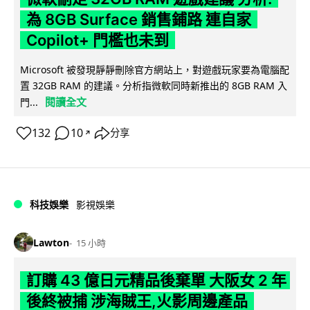
為 8GB Surface 銷售鋪路 連自家
Copilot+ 門檻也未到
Microsoft 被發現靜靜刪除官方網站上，對遊戲玩家要為電腦配
置 32GB RAM 的建議。分析指微軟同時新推出的 8GB RAM 入
閱讀全文
門...
132
10
分享
↗
科技娛樂
影視娛樂
Lawton
15 小時
訂購 43 億日元精品後棄單 大阪女 2 年
後終被捕 涉海賊王,火影周邊產品