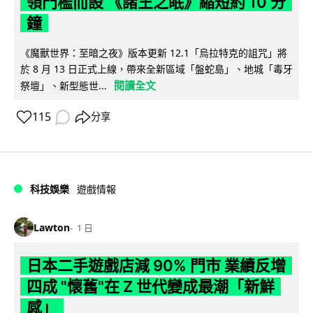
領門檻而設 《諸王之眠》縮短約 10 分
鐘
《魔獸世界：至暗之夜》版本更新 12.1「烏拉特克的詛咒」將
於 8 月 13 日正式上線，帶來全新區域「盤蛇島」、地城「毒牙
閱讀全文
祭壇」、新型態世...
115
分享
科技娛樂
遊戲情報
Lawton
1 日
日本二手遊戲店減 90% 門市 業績反增
四成 "懷舊"在 Z 世代變成最潮「新鮮
感」