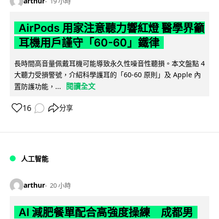
arthur
19 小時
AirPods 用家注意聽力響紅燈 醫學界籲
耳機用戶謹守「60-60」鐵律
長時間高音量佩戴耳機可能導致永久性噪音性聽損。本文盤點 4
大聽力受損警號，介紹科學護耳的「60-60 原則」及 Apple 內
閱讀全文
置防護功能，...
16
分享
人工智能
arthur
20 小時
AI 減肥餐單配合高強度操練 成都男