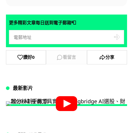
📮
更多精彩文章每日送到電子郵箱
讚好
0
看留言
分享
最新影片