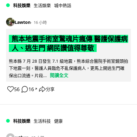
科技娛樂
生活娛樂
城中熱話
Lawton
16 小時
熊本地震手術室驚魂片瘋傳 醫護保護病
人、逃生門 網民讚值得尊敬
熊本縣 7 月 28 日發生 7.1 級地震，熊本綜合醫院手術室鏡頭拍
下地震一刻，醫護人員臨危不亂保護病人，更馬上開逃生門確
閱讀全文
保出口流通。片段...
56
16
分享
↗
科技娛樂
生活科技
健康