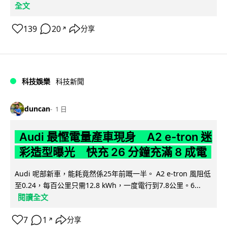
全文
139
20
分享
↗
科技娛樂
科技新聞
duncan
1 日
Audi 最慳電量產車現身 A2 e-tron 迷
彩造型曝光 快充 26 分鐘充滿 8 成電
Audi 呢部新車，能耗竟然係25年前嘅一半。 A2 e-tron 風阻低
至0.24，每百公里只需12.8 kWh，一度電行到7.8公里。6...
閱讀全文
7
1
分享
↗