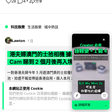
28
4
分享
↗
科技娛樂
生活娛樂
城中熱話
×
Lawton
1 日
港夫婦澳門的士拾相機 據為己有被的士
Cam 睇到 2 個月後再入境被捕
一對香港夫婦今年 5 月遊澳門乘的士拾獲他人遺留相機及電
池，拾遺不報並帶返香港自用。兩人本月 2 日經港珠澳大橋再
閱讀全文
次入境澳門時，被治安警察局...
本網站正使用 Cookie
我們使用 Cookie 改善網站體驗。 繼續使用
539
75
分享
🎵
↗
⛶
我們的網站即表示您同意我們的
Cookie 政
策
。
📖 詳細評測
→