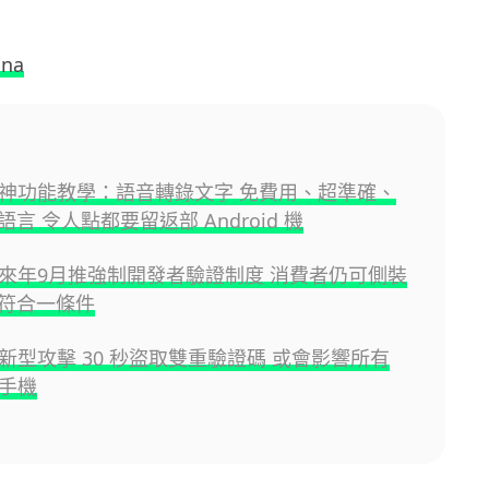
ina
oid 神功能教學：語音轉錄文字 免費用、超準確、
言 令人點都要留返部 Android 機
id 來年9月推強制開發者驗證制度 消費者仍可側裝
符合一條件
id 新型攻擊 30 秒盜取雙重驗證碼 或會影響所有
d 手機