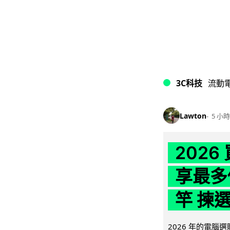
3C科技
流動
Lawton
5 小時
202
享最多
竿 揀
2026 年的電