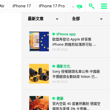
Air
iPhone 17
iPhone 17 Pro
AirPods Pro 3
Ap
最新文章
全部
iPhone app
歐盟再發功 Apple 終答應
iPhone 跨機剪貼簿將可貼 ...
04.08.2026
攝影文化
Sony 授權鏡頭名單公佈 中國廠
平價鏡頭全數缺席 Nikon 已...
04.08.2026
健康
室內空氣 40 度暑熱難耐 德國空
調普及率僅 3% 大眾繼...