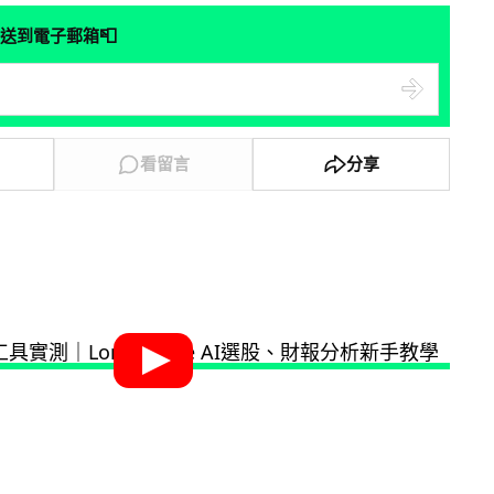
📮
送到電子郵箱
看留言
分享