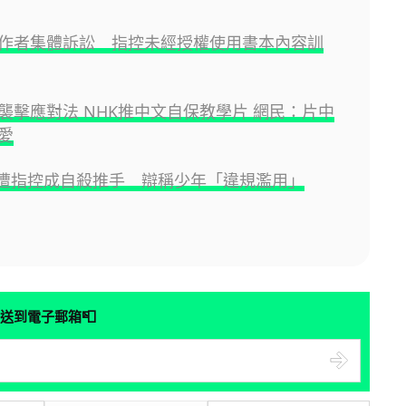
e 遭作者集體訴訟 指控未經授權使用書本內容訓
襲擊應對法 NHK推中文自保教學片 網民：片中
愛
AI 遭指控成自殺推手 辯稱少年「違規濫用」
📮
送到電子郵箱