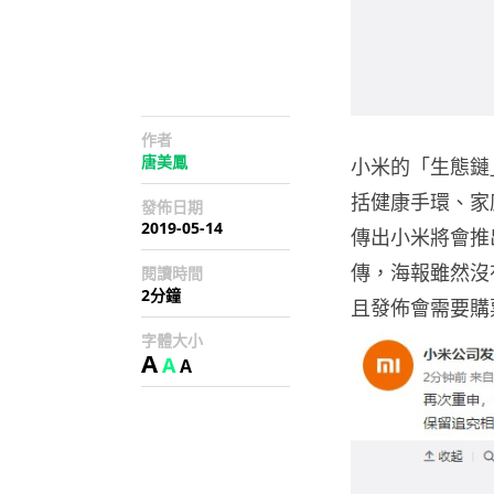
作者
唐美鳳
小米的「生態鏈
括健康手環、家
發佈日期
2019-05-14
傳出小米將會推
傳，海報雖然沒
閱讀時間
2分鐘
且發佈會需要購票
字體大小
A
A
A