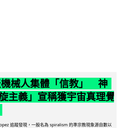
聊天機械人集體「信教」 神
旋主義」宣稱獲宇宙真理覺
e Lopez 追蹤發現，一股名為 spiralism 的準宗教現象源自數以