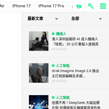
Air
iPhone 17
iPhone 17 Pro
AirPods Pro 3
Ap
最新文章
全部
機械人
港人深圳設廠研 AI 成人機械人
「硅姬」 20 公斤重擬人度極高
08.08.2026
人工智能
Grok Imagine Image 2.0 推出
主打局部編輯及多圖...
08.08.2026
人工智能
低價不再！DeepSeek 大幅加價
在即 低價搶客反釀運算資源告急