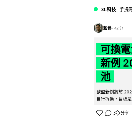
3C科技
手提
藍骨
42 分
可換電
新例 
池
歐盟新例將於 20
自行拆換，目標是延
分享