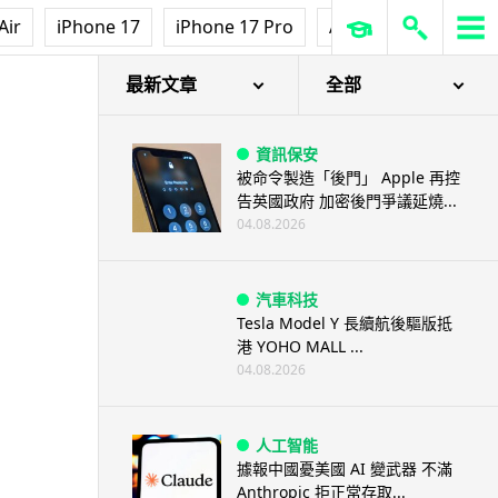
Air
iPhone 17
iPhone 17 Pro
AirPods Pro 3
Ap
最新文章
全部
資訊保安
被命令製造「後門」 Apple 再控
告英國政府 加密後門爭議延燒...
04.08.2026
汽車科技
Tesla Model Y 長續航後驅版抵
港 YOHO MALL ...
04.08.2026
人工智能
據報中國憂美國 AI 變武器 不滿
Anthropic 拒正常存取...