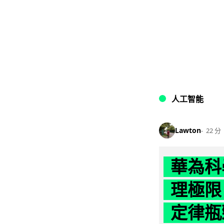
人工智能
Lawton
22 分
華為科學
理極限
定律瓶