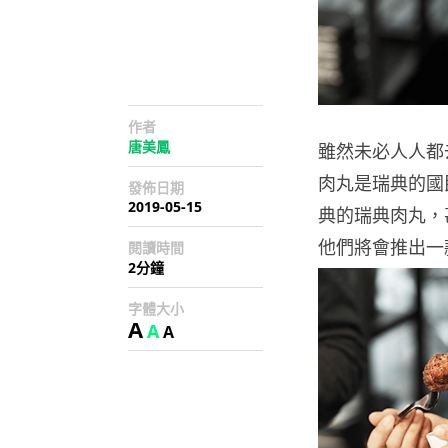
作者
唐美鳳
雖然未必人人都
肉丸是瑞典的國民
發佈日期
2019-05-15
典的瑞典肉丸，甚
他們將會推出一
閱讀時間
2分鐘
字體大小
A
A
A