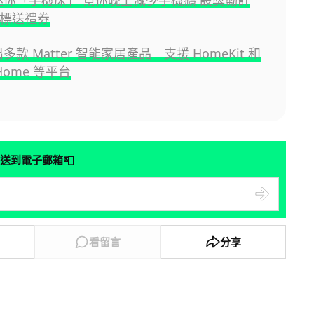
 推迷你「手機床」 幫你晚上減少手機癮 設獎勵計
達標送禮券
出多款 Matter 智能家居產品 支援 HomeKit 和
 Home 等平台
📮
送到電子郵箱
看留言
分享