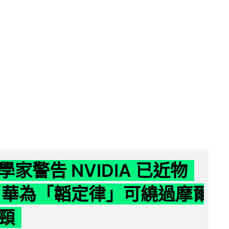
家警告 NVIDIA 已近物
 華為「韜定律」可繞過摩爾
頸