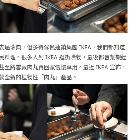
去過瑞典，但多得傢俬連鎖集團 IKEA，我們都知道
料理。很多人到 IKEA 逛街購物，最後都會幫襯經
至將雪藏肉丸買回家慢慢享用。最近 IKEA 宣佈，
款全新的植物性「肉丸」產品。