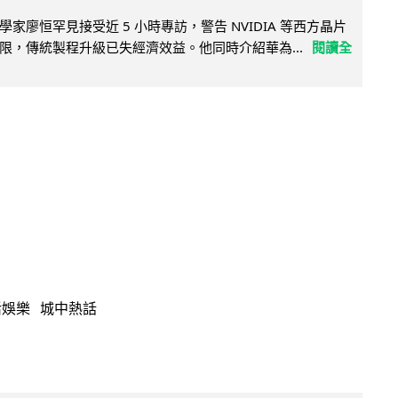
家廖恒罕見接受近 5 小時專訪，警告 NVIDIA 等西方晶片
限，傳統製程升級已失經濟效益。他同時介紹華為...
閱讀全
活娛樂
城中熱話