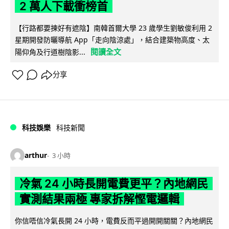
2 萬人下載衝榜首
【行路都要揀好有遮陰】南韓首爾大學 23 歲學生劉敏俊利用 2
星期開發防曬導航 App「走向陰涼處」，結合建築物高度、太
閱讀全文
陽仰角及行道樹陰影...
分享
科技娛樂
科技新聞
arthur
3 小時
冷氣 24 小時長開電費更平？內地網民
實測結果兩極 專家拆解慳電邏輯
你信唔信冷氣長開 24 小時，電費反而平過開開關關？內地網民