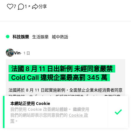
7
1
分享
↗
科技娛樂
生活娛樂
城中熱話
Vin
1 日
法國 8 月 11 日出新例 未經同意嚴禁
Cold Call 違規企業最高罰 345 萬
法國將於 8 月 11 日起實施新例，全面禁止企業未經消費者同意
致電推銷，由「opt-out」拒接登記制轉為「opt-in」先徵同意
本網站正使用 Cookie
閱讀全文
機制。違...
我們使用 Cookie 改善網站體驗。 繼續使用
我們的網站即表示您同意我們的
Cookie 政
354
27
分享
↗
策
。