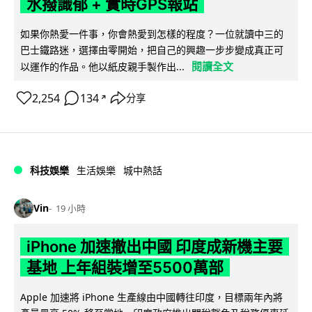
水撥識郁 + 實時GPS報站
如果你熱愛一件事，你會熱愛到怎樣的程度？一位就讀中三的
巴士鐵路迷，選擇由零開始，把自己的興趣一步步變成真正可
閱讀全文
以運作的作品。他以紙皮親手製作出...
2,254
134
分享
↗
科技娛樂
生活娛樂
城中熱話
Vin
19 小時
iPhone 加速撤出中國 印度成新機主要
基地 上年組裝增至5500萬部
Apple 加速將 iPhone 生產線由中國轉往印度，目標兩年內將