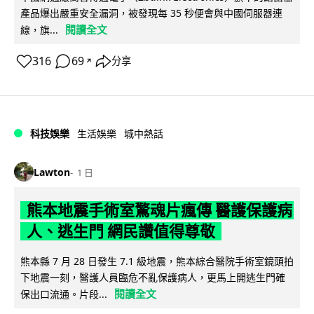
產品爆出嚴重安全漏洞，被發現每 35 秒便會與中國伺服器連
閱讀全文
線，旗...
316
69
分享
↗
科技娛樂
生活娛樂
城中熱話
Lawton
1 日
熊本地震手術室驚魂片瘋傳 醫護保護病
人、逃生門 網民讚值得尊敬
熊本縣 7 月 28 日發生 7.1 級地震，熊本綜合醫院手術室鏡頭拍
下地震一刻，醫護人員臨危不亂保護病人，更馬上開逃生門確
閱讀全文
保出口流通。片段...