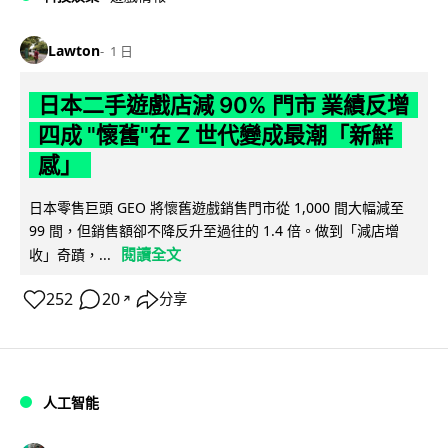
Lawton
1 日
日本二手遊戲店減 90% 門市 業績反增
四成 "懷舊"在 Z 世代變成最潮「新鮮
感」
日本零售巨頭 GEO 將懷舊遊戲銷售門市從 1,000 間大幅減至
99 間，但銷售額卻不降反升至過往的 1.4 倍。做到「減店增
閱讀全文
收」奇蹟，...
252
20
分享
↗
人工智能