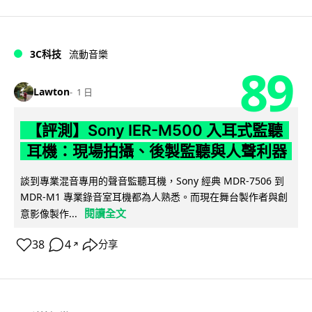
3C科技
流動音樂
89
Lawton
1 日
【評測】Sony IER-M500 入耳式監聽
耳機：現場拍攝、後製監聽與人聲利器
談到專業混音專用的聲音監聽耳機，Sony 經典 MDR-7506 到
MDR-M1 專業錄音室耳機都為人熟悉。而現在舞台製作者與創
閱讀全文
意影像製作...
38
4
分享
↗