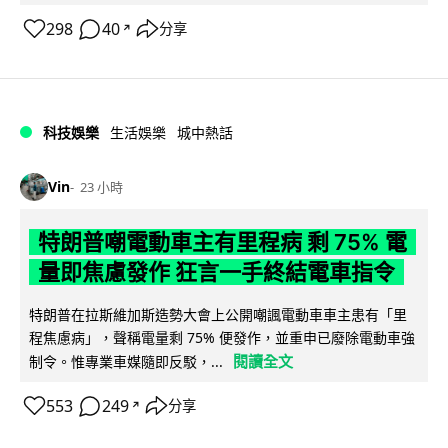
298
40
分享
↗
科技娛樂
生活娛樂
城中熱話
Vin
23 小時
特朗普嘲電動車主有里程病 剩 75% 電
量即焦慮發作 狂言一手終結電車指令
特朗普在拉斯維加斯造勢大會上公開嘲諷電動車車主患有「里
程焦慮病」，聲稱電量剩 75% 便發作，並重申已廢除電動車強
閱讀全文
制令。惟專業車媒隨即反駁，...
553
249
分享
↗