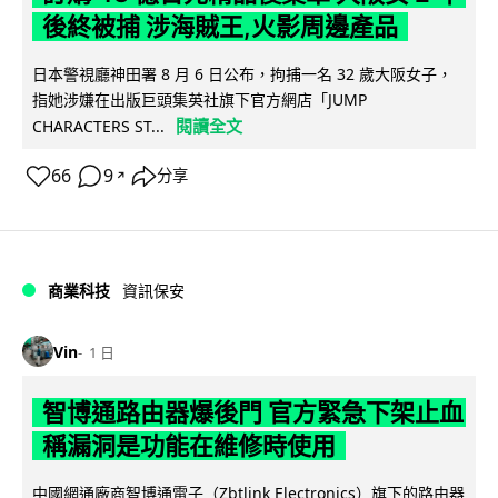
後終被捕 涉海賊王,火影周邊產品
日本警視廳神田署 8 月 6 日公布，拘捕一名 32 歲大阪女子，
指她涉嫌在出版巨頭集英社旗下官方網店「JUMP
閱讀全文
CHARACTERS ST...
66
9
分享
↗
商業科技
資訊保安
Vin
1 日
智博通路由器爆後門 官方緊急下架止血
稱漏洞是功能在維修時使用
中國網通廠商智博通電子（Zbtlink Electronics）旗下的路由器