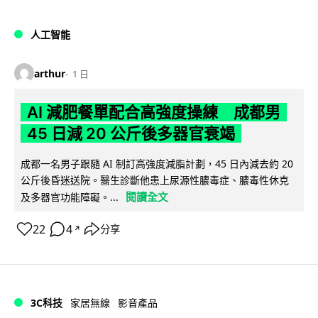
人工智能
arthur
1 日
AI 減肥餐單配合高強度操練 成都男
45 日減 20 公斤後多器官衰竭
成都一名男子跟隨 AI 制訂高強度減脂計劃，45 日內減去約 20
公斤後昏迷送院。醫生診斷他患上尿源性膿毒症、膿毒性休克
閱讀全文
及多器官功能障礙。...
22
4
分享
↗
3C科技
家居無線
影音產品