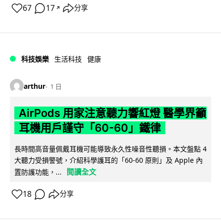
67
17
分享
↗
科技娛樂
生活科技
健康
arthur
1 日
AirPods 用家注意聽力響紅燈 醫學界籲
耳機用戶謹守「60-60」鐵律
長時間高音量佩戴耳機可能導致永久性噪音性聽損。本文盤點 4
大聽力受損警號，介紹科學護耳的「60-60 原則」及 Apple 內
閱讀全文
置防護功能，...
18
分享