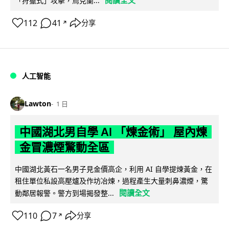
「狩獵式」攻擊，烏克蘭...
112
41
分享
↗
人工智能
Lawton
1 日
中國湖北男自學 AI 「煉金術」 屋內煉
金冒濃煙驚動全區
中國湖北黃石一名男子見金價高企，利用 AI 自學提煉黃金，在
租住單位私設高壓爐及作坊冶煉，過程產生大量刺鼻濃煙，驚
閱讀全文
動鄰居報警。警方到場揭發整...
110
7
分享
↗