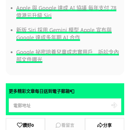
Apple 與 Google 達成 AI 協議 每年支付 78
億港元升級 Siri
新版 Siri 採用 Gemini 模型 Apple 宣布與
Google 達成多年期 AI 合作
Google 祕密培養兒童成忠實用戶 訴訟令內
部文件曝光
📮
更多精彩文章每日送到電子郵箱
讚好
0
看留言
分享