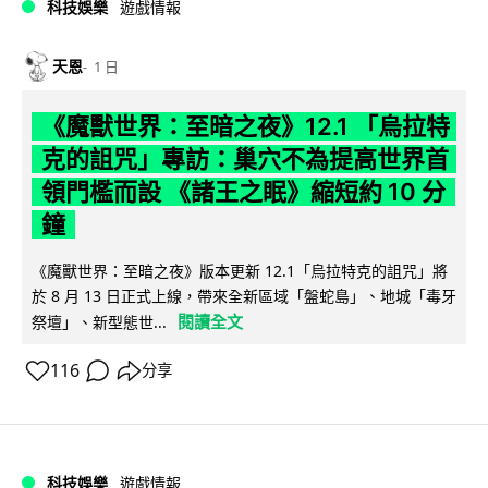
科技娛樂
遊戲情報
天恩
1 日
《魔獸世界：至暗之夜》12.1 「烏拉特
克的詛咒」專訪：巢穴不為提高世界首
領門檻而設 《諸王之眠》縮短約 10 分
鐘
《魔獸世界：至暗之夜》版本更新 12.1「烏拉特克的詛咒」將
於 8 月 13 日正式上線，帶來全新區域「盤蛇島」、地城「毒牙
閱讀全文
祭壇」、新型態世...
116
分享
科技娛樂
遊戲情報