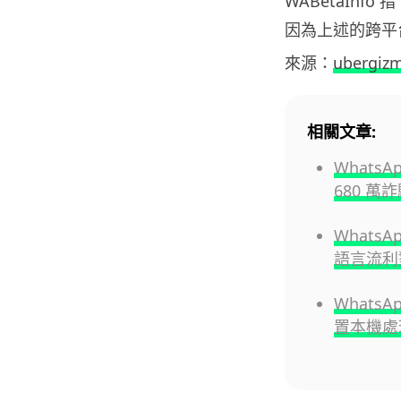
WABetaInfo
因為上述的跨平
來源：
ubergiz
相關文章:
What
680 萬
Whats
語言流利
Whats
置本機處