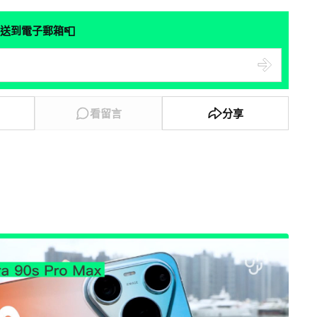
📮
送到電子郵箱
看留言
分享