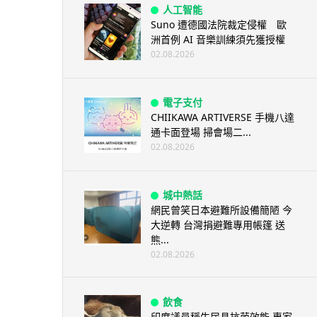
人工智能
Suno 遭德國法院裁定侵權 歐
洲首例 AI 音樂訓練須先獲授權
02.08.2026
電子支付
CHIIKAWA ARTIVERSE 手機八達
通卡面登場 掃會場二...
02.08.2026
城中熱話
網民曾笑日本避難所設備簡陋 今
大逆轉 台灣捐避難專用帳篷 送
熊...
02.08.2026
飲食
印度議員稱牛尿具抗菌效能 專家