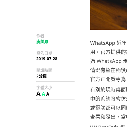
作者
唐美鳳
WhatsApp
用，官方提供的
發佈日期
2019-07-28
過 WhatsA
情況有望在稍後改寫
閱讀時間
2分鐘
官方正開發專為 
字體大小
有別於現時桌面版需
A
A
A
中的系統將會仿效 
或電腦都可以同
查看和發出，當