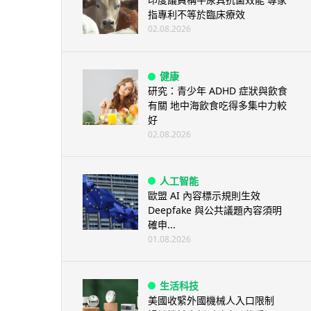
指專利不等於臨床療效
02.08.2026
健康
研究：青少年 ADHD 症狀與飲食
有關 地中海飲食吃得多集中力較
好
02.08.2026
人工智能
歐盟 AI 內容標示規則生效
Deepfake 與公共議題內容須明
確申...
01.08.2026
生活科技
美國收緊外國機械人入口限制