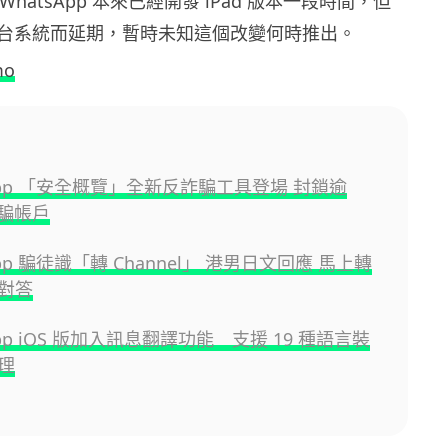
 指 WhatsApp 本來已經開發 iPad 版本一段時間，但
台系統而延期，暫時未知這個改變何時推出。
mo
sApp 「安全概覽」全新反詐騙工具登場 封鎖逾
詐騙帳戶
App 騙徒識「轉 Channel」 港男日文回應 馬上轉
對答
App iOS 版加入訊息翻譯功能 支援 19 種語言裝
理