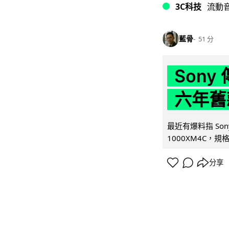
3C科技
流動
藍骨
51 分
Son
六年舊
最近有爆料指 Son
1000XM4C，規格幾
分享