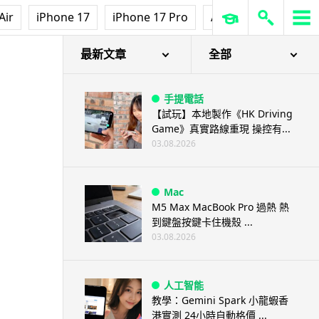
Air
iPhone 17
iPhone 17 Pro
AirPods Pro 3
Ap
最新文章
全部
手提電話
【試玩】本地製作《HK Driving
Game》真實路線重現 操控有...
03.08.2026
Mac
M5 Max MacBook Pro 過熱 熱
到鍵盤按鍵卡住機殼 ...
03.08.2026
人工智能
教學：Gemini Spark 小龍蝦香
港實測 24小時自動格價 ...