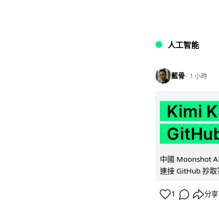
人工智能
藍骨
1 小時
Kimi
GitH
中國 Moonshot
連接 GitHub 抄
1
分享