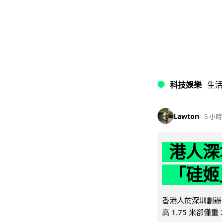
科技娛樂
生
Lawton
5 小時
港人深
「硅姬
香港人於深圳創辦初
高 1.75 米卻僅重 