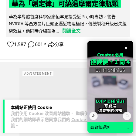
華為「韜定律」可繞過摩爾定律瓶頸
華為半導體首席科學家廖恒罕見接受近 5 小時專訪，警告
NVIDIA 等西方晶片巨頭正逼近物理極限，傳統製程升級已失經
閱讀全文
濟效益。他同時介紹華為...
1,587
601
分享
↗
×
ADVERTISEMENT
本網站正使用 Cookie
我們使用 Cookie 改善網站體驗。 繼續使用
🎵
⛶
我們的網站即表示您同意我們的
Cookie 政
策
。
📖 詳細評測
→