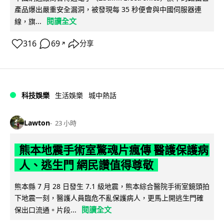
產品爆出嚴重安全漏洞，被發現每 35 秒便會與中國伺服器連
閱讀全文
線，旗...
316
69
分享
↗
科技娛樂
生活娛樂
城中熱話
Lawton
23 小時
熊本地震手術室驚魂片瘋傳 醫護保護病
人、逃生門 網民讚值得尊敬
熊本縣 7 月 28 日發生 7.1 級地震，熊本綜合醫院手術室鏡頭拍
下地震一刻，醫護人員臨危不亂保護病人，更馬上開逃生門確
閱讀全文
保出口流通。片段...