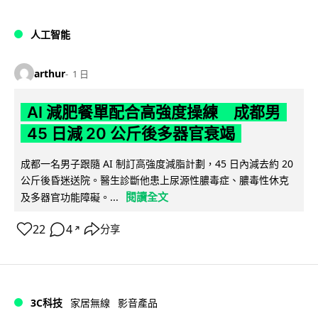
人工智能
arthur
1 日
AI 減肥餐單配合高強度操練 成都男
45 日減 20 公斤後多器官衰竭
成都一名男子跟隨 AI 制訂高強度減脂計劃，45 日內減去約 20
公斤後昏迷送院。醫生診斷他患上尿源性膿毒症、膿毒性休克
閱讀全文
及多器官功能障礙。...
22
4
分享
↗
3C科技
家居無線
影音產品