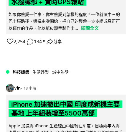
水撥識郁 + 實時GPS報站
如果你熱愛一件事，你會熱愛到怎樣的程度？一位就讀中三的
巴士鐵路迷，選擇由零開始，把自己的興趣一步步變成真正可
閱讀全文
以運作的作品。他以紙皮親手製作出...
2,254
134
分享
↗
科技娛樂
生活娛樂
城中熱話
Vin
18 小時
iPhone 加速撤出中國 印度成新機主要
基地 上年組裝增至5500萬部
Apple 加速將 iPhone 生產線由中國轉往印度，目標兩年內將