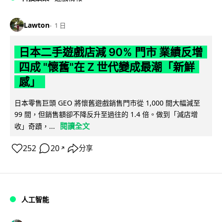
Lawton
1 日
日本二手遊戲店減 90% 門市 業績反增
四成 "懷舊"在 Z 世代變成最潮「新鮮
感」
日本零售巨頭 GEO 將懷舊遊戲銷售門市從 1,000 間大幅減至
99 間，但銷售額卻不降反升至過往的 1.4 倍。做到「減店增
閱讀全文
收」奇蹟，...
252
20
分享
↗
人工智能