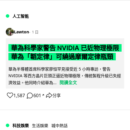
人工智能
Lawton
1 日
華為科學家警告 NVIDIA 已近物理極限
華為「韜定律」可繞過摩爾定律瓶頸
華為半導體首席科學家廖恒罕見接受近 5 小時專訪，警告
NVIDIA 等西方晶片巨頭正逼近物理極限，傳統製程升級已失經
閱讀全文
濟效益。他同時介紹華為...
1,587
601
分享
↗
科技娛樂
生活娛樂
城中熱話