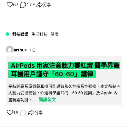
67
17
分享
↗
科技娛樂
生活科技
健康
arthur
1 日
AirPods 用家注意聽力響紅燈 醫學界籲
耳機用戶謹守「60-60」鐵律
長時間高音量佩戴耳機可能導致永久性噪音性聽損。本文盤點 4
大聽力受損警號，介紹科學護耳的「60-60 原則」及 Apple 內
閱讀全文
置防護功能，...
18
分享