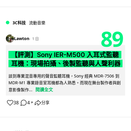
3C科技
流動音樂
89
Lawton
1 日
【評測】Sony IER-M500 入耳式監聽
耳機：現場拍攝、後製監聽與人聲利器
談到專業混音專用的聲音監聽耳機，Sony 經典 MDR-7506 到
MDR-M1 專業錄音室耳機都為人熟悉。而現在舞台製作者與創
閱讀全文
意影像製作...
38
4
分享
↗