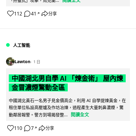
「狩獵式」攻擊，烏克蘭...
112
41
分享
↗
人工智能
Lawton
1 日
中國湖北男自學 AI 「煉金術」 屋內煉
金冒濃煙驚動全區
中國湖北黃石一名男子見金價高企，利用 AI 自學提煉黃金，在
租住單位私設高壓爐及作坊冶煉，過程產生大量刺鼻濃煙，驚
閱讀全文
動鄰居報警。警方到場揭發整...
110
7
分享
↗