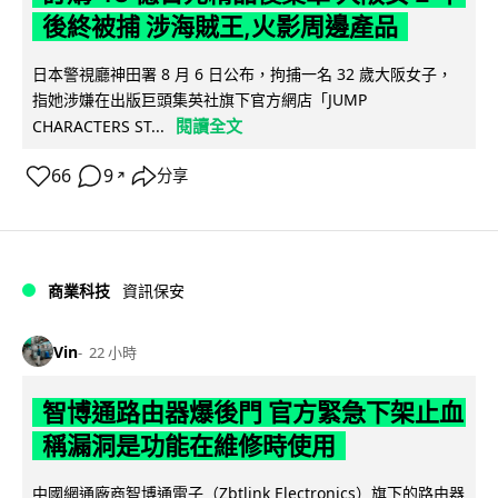
後終被捕 涉海賊王,火影周邊產品
日本警視廳神田署 8 月 6 日公布，拘捕一名 32 歲大阪女子，
指她涉嫌在出版巨頭集英社旗下官方網店「JUMP
閱讀全文
CHARACTERS ST...
66
9
分享
↗
商業科技
資訊保安
Vin
22 小時
智博通路由器爆後門 官方緊急下架止血
稱漏洞是功能在維修時使用
中國網通廠商智博通電子（Zbtlink Electronics）旗下的路由器