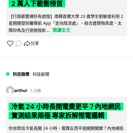
2 萬人下載衝榜首
【行路都要揀好有遮陰】南韓首爾大學 23 歲學生劉敏俊利用 2
星期開發防曬導航 App「走向陰涼處」，結合建築物高度、太
閱讀全文
陽仰角及行道樹陰影...
分享
科技娛樂
科技新聞
arthur
1 小時
冷氣 24 小時長開電費更平？內地網民
實測結果兩極 專家拆解慳電邏輯
你信唔信冷氣長開 24 小時，電費反而平過開開關關？內地網民