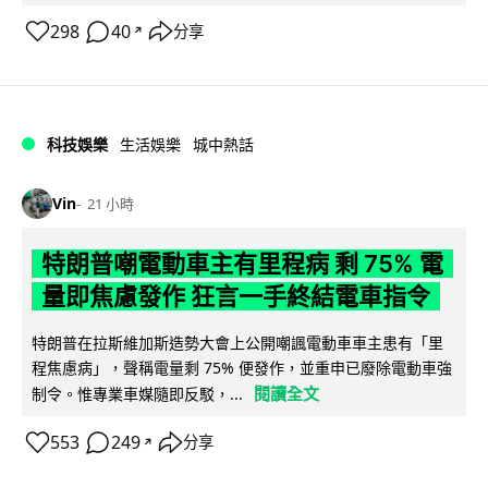
298
40
分享
↗
科技娛樂
生活娛樂
城中熱話
Vin
21 小時
特朗普嘲電動車主有里程病 剩 75% 電
量即焦慮發作 狂言一手終結電車指令
特朗普在拉斯維加斯造勢大會上公開嘲諷電動車車主患有「里
程焦慮病」，聲稱電量剩 75% 便發作，並重申已廢除電動車強
閱讀全文
制令。惟專業車媒隨即反駁，...
553
249
分享
↗