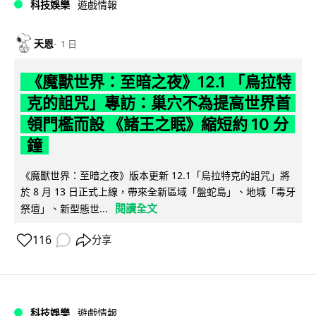
科技娛樂
遊戲情報
天恩
1 日
《魔獸世界：至暗之夜》12.1 「烏拉特
克的詛咒」專訪：巢穴不為提高世界首
領門檻而設 《諸王之眠》縮短約 10 分
鐘
《魔獸世界：至暗之夜》版本更新 12.1「烏拉特克的詛咒」將
於 8 月 13 日正式上線，帶來全新區域「盤蛇島」、地城「毒牙
閱讀全文
祭壇」、新型態世...
116
分享
科技娛樂
遊戲情報