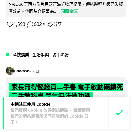
NVIDIA 等西方晶片巨頭正逼近物理極限，傳統製程升級已失經
閱讀全文
濟效益。他同時介紹華為...
1,593
602
分享
↗
科技娛樂
生活娛樂
城中熱話
Lawton
2 日
家長無得慳錢買二手書 電子啟動碼鎖死
二手教科書 學生無法做功課
本網站正使用 Cookie
社福界立法會議員陳文宜指，一間中學書單價錢按年加 14.7%
我們使用 Cookie 改善網站體驗。 繼續使用
遠超通漲，令家長難以負擔。而且電子教材啟動碼這項設計，
我們的網站即表示您同意我們的
Cookie 政
策
。
閱讀全文
令學生無法完成功課，二手...