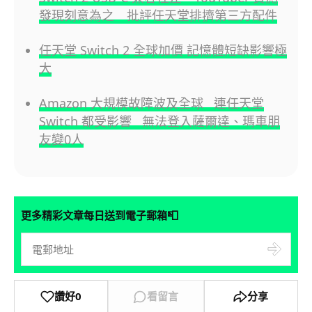
發現刻意為之 批評任天堂排擠第三方配件
任天堂 Switch 2 全球加價 記憶體短缺影響極
大
Amazon 大規模故障波及全球 連任天堂
Switch 都受影響 無法登入薩爾達、瑪車朋
友變0人
📮
更多精彩文章每日送到電子郵箱
讚好
0
看留言
分享