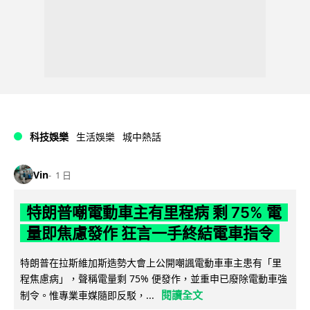
科技娛樂
生活娛樂
城中熱話
Vin
1 日
特朗普嘲電動車主有里程病 剩 75% 電
量即焦慮發作 狂言一手終結電車指令
特朗普在拉斯維加斯造勢大會上公開嘲諷電動車車主患有「里
程焦慮病」，聲稱電量剩 75% 便發作，並重申已廢除電動車強
閱讀全文
制令。惟專業車媒隨即反駁，...