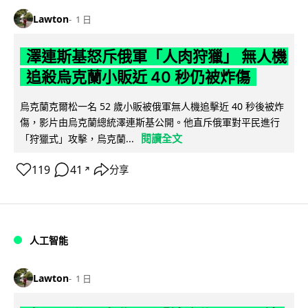
Lawton
1 日
澤連斯基怒斥俄軍「人肉狩獵」 無人機
追殺烏克蘭小販近 40 秒仍被炸傷
烏克蘭克爾松一名 52 歲小販被俄軍無人機追擊近 40 秒後被炸
傷，影片由烏克蘭總統澤連斯基公開。他直斥俄軍對平民進行
閱讀全文
「狩獵式」攻擊，烏克蘭...
119
41
分享
↗
人工智能
Lawton
1 日