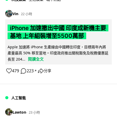
Vin
22 小時
iPhone 加速撤出中國 印度成新機主要
基地 上年組裝增至5500萬部
Apple 加速將 iPhone 生產線由中國轉往印度，目標兩年內將
產量最高 50% 移至當地。印度政府推出關稅豁免及稅務優惠延
閱讀全文
長至 204...
479
223
分享
↗
人工智能
Lawton
23 小時