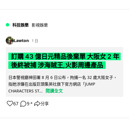
科技娛樂
影視娛樂
Lawton
1 日
訂購 43 億日元精品後棄單 大阪女 2 年
後終被捕 涉海賊王,火影周邊產品
日本警視廳神田署 8 月 6 日公布，拘捕一名 32 歲大阪女子，
指她涉嫌在出版巨頭集英社旗下官方網店「JUMP
閱讀全文
CHARACTERS ST...
67
9
分享
↗