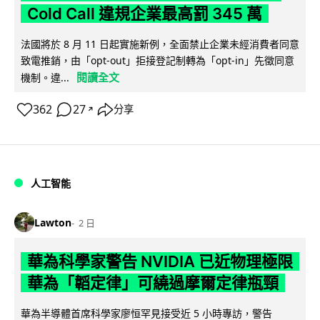
Cold Call 違規企業最高罰 345 萬
法國將於 8 月 11 日起實施新例，全面禁止企業未經消費者同意
致電推銷，由「opt-out」拒接登記制轉為「opt-in」先徵同意
閱讀全文
機制。違...
362
27
分享
↗
人工智能
Lawton
2 日
華為科學家警告 NVIDIA 已近物理極限
華為「韜定律」可繞過摩爾定律瓶頸
華為半導體首席科學家廖恒罕見接受近 5 小時專訪，警告