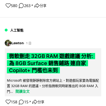
580
263
分享
↗
人工智能
Lawton
1 日
微軟刪走 32GB RAM 遊戲建議 分析:
為 8GB Surface 銷售鋪路 連自家
Copilot+ 門檻也未到
Microsoft 被發現靜靜刪除官方網站上，對遊戲玩家要為電腦配
置 32GB RAM 的建議。分析指微軟同時新推出的 8GB RAM 入
閱讀全文
門...
158
15
分享
↗