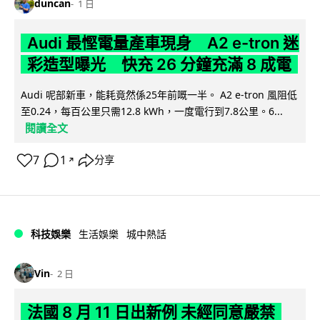
duncan
1 日
Audi 最慳電量產車現身 A2 e-tron 迷
彩造型曝光 快充 26 分鐘充滿 8 成電
Audi 呢部新車，能耗竟然係25年前嘅一半。 A2 e-tron 風阻低
至0.24，每百公里只需12.8 kWh，一度電行到7.8公里。6...
閱讀全文
7
1
分享
↗
科技娛樂
生活娛樂
城中熱話
Vin
2 日
法國 8 月 11 日出新例 未經同意嚴禁