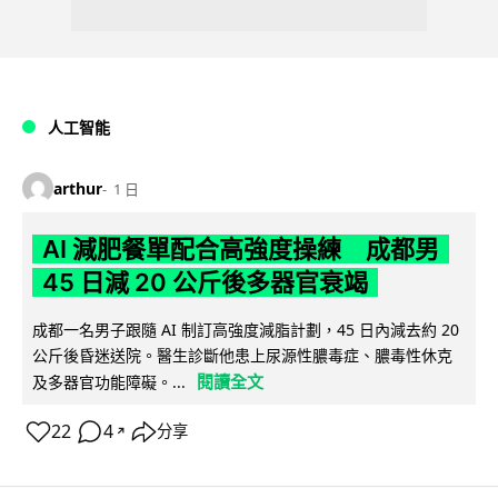
人工智能
arthur
1 日
AI 減肥餐單配合高強度操練 成都男
45 日減 20 公斤後多器官衰竭
成都一名男子跟隨 AI 制訂高強度減脂計劃，45 日內減去約 20
公斤後昏迷送院。醫生診斷他患上尿源性膿毒症、膿毒性休克
閱讀全文
及多器官功能障礙。...
22
4
分享
↗