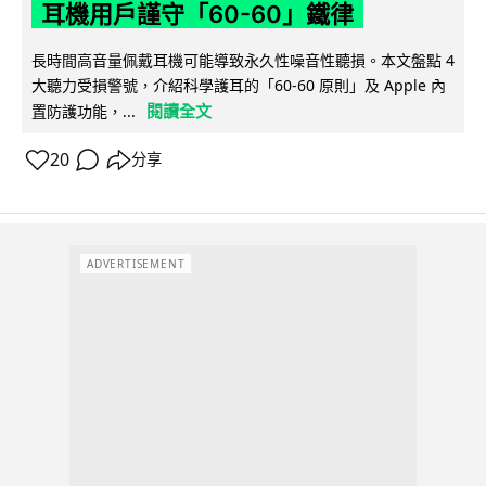
耳機用戶謹守「60-60」鐵律
長時間高音量佩戴耳機可能導致永久性噪音性聽損。本文盤點 4
大聽力受損警號，介紹科學護耳的「60-60 原則」及 Apple 內
閱讀全文
置防護功能，...
20
分享
ADVERTISEMENT