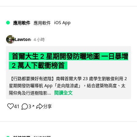
iOS App
應用軟件
應用軟件
Lawton
4 小時
首爾大生 2 星期開發防曬地圖 一日暴增
2 萬人下載衝榜首
【行路都要揀好有遮陰】南韓首爾大學 23 歲學生劉敏俊利用 2
星期開發防曬導航 App「走向陰涼處」，結合建築物高度、太
閱讀全文
陽仰角及行道樹陰影...
41
3
分享
↗