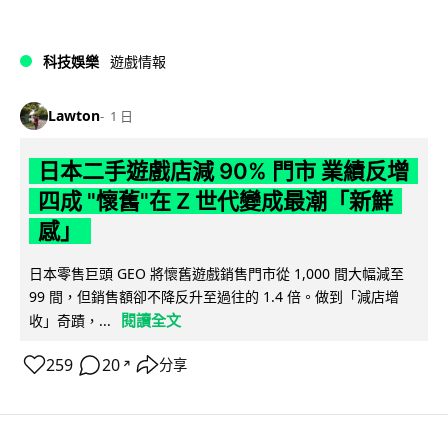
科技娛樂
遊戲情報
Lawton
1 日
日本二手遊戲店減 90% 門市 業績反增
四成 "懷舊"在 Z 世代變成最潮「新鮮
感」
日本零售巨頭 GEO 將懷舊遊戲銷售門市從 1,000 間大幅減至
99 間，但銷售額卻不降反升至過往的 1.4 倍。做到「減店增
閱讀全文
收」奇蹟，...
259
20
分享
↗