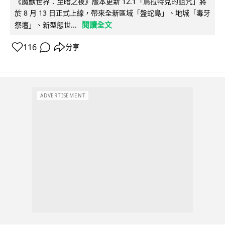
《魔獸世界：至暗之夜》版本更新 12.1「烏拉特克的詛咒」將
於 8 月 13 日正式上線，帶來全新區域「盤蛇島」、地城「毒牙
閱讀全文
祭壇」、新型態世...
116
分享
ADVERTISEMENT