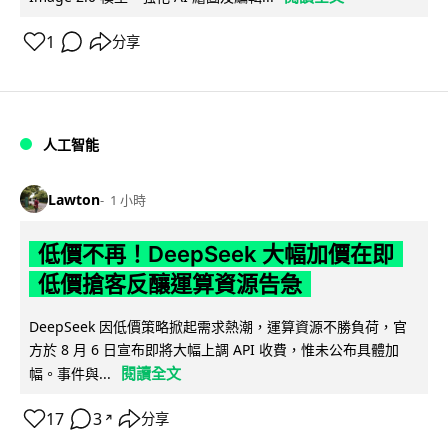
1
分享
人工智能
Lawton
1 小時
低價不再！DeepSeek 大幅加價在即
低價搶客反釀運算資源告急
DeepSeek 因低價策略掀起需求熱潮，運算資源不勝負荷，官
方於 8 月 6 日宣布即將大幅上調 API 收費，惟未公布具體加
閱讀全文
幅。事件與...
17
3
分享
↗