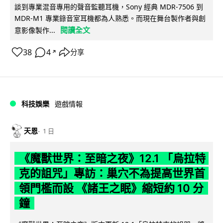
談到專業混音專用的聲音監聽耳機，Sony 經典 MDR-7506 到
MDR-M1 專業錄音室耳機都為人熟悉。而現在舞台製作者與創
閱讀全文
意影像製作...
38
4
分享
↗
科技娛樂
遊戲情報
天恩
1 日
《魔獸世界：至暗之夜》12.1 「烏拉特
克的詛咒」專訪：巢穴不為提高世界首
領門檻而設 《諸王之眠》縮短約 10 分
鐘