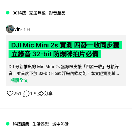
3C科技
家居無線
影音產品
Vin
1 日
DJI Mic Mini 2s 實測 四發一收同步獨
立錄音 32-bit 防爆咪拍片必備
DJI 最新推出的 Mic Mini 2s 無線咪支援「四發一收」分軌錄
音，並首度下放 32-bit Float 浮點內錄功能。本文經實測其...
閱讀全文
251
1
分享
↗
科技娛樂
生活娛樂
城中熱話