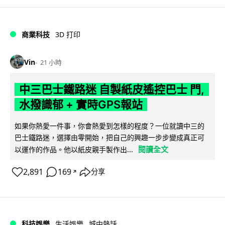
商業科技
3D 打印
Vin
21 小時
中三巴士鐵路迷 自製紙皮遙控巴士 門,
水撥識郁 + 實時GPS報站
如果你熱愛一件事，你會熱愛到怎樣的程度？一位就讀中三的
巴士鐵路迷，選擇由零開始，把自己的興趣一步步變成真正可
閱讀全文
以運作的作品。他以紙皮親手製作出...
2,891
169
分享
↗
科技娛樂
生活娛樂
城中熱話