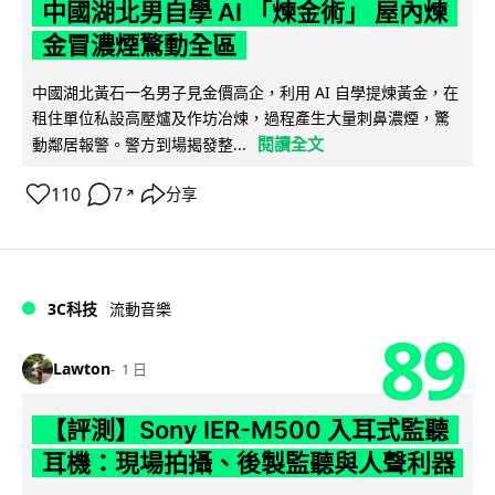
中國湖北男自學 AI 「煉金術」 屋內煉
金冒濃煙驚動全區
中國湖北黃石一名男子見金價高企，利用 AI 自學提煉黃金，在
租住單位私設高壓爐及作坊冶煉，過程產生大量刺鼻濃煙，驚
閱讀全文
動鄰居報警。警方到場揭發整...
110
7
分享
↗
3C科技
流動音樂
89
Lawton
1 日
【評測】Sony IER-M500 入耳式監聽
耳機：現場拍攝、後製監聽與人聲利器