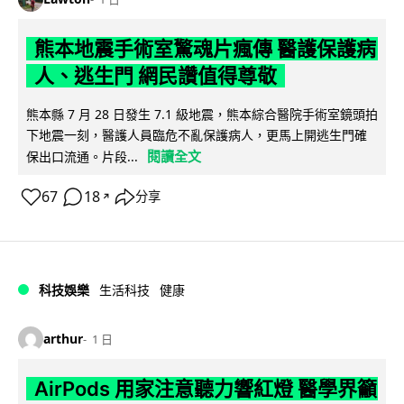
熊本地震手術室驚魂片瘋傳 醫護保護病
人、逃生門 網民讚值得尊敬
熊本縣 7 月 28 日發生 7.1 級地震，熊本綜合醫院手術室鏡頭拍
下地震一刻，醫護人員臨危不亂保護病人，更馬上開逃生門確
閱讀全文
保出口流通。片段...
67
18
分享
↗
科技娛樂
生活科技
健康
arthur
1 日
AirPods 用家注意聽力響紅燈 醫學界籲