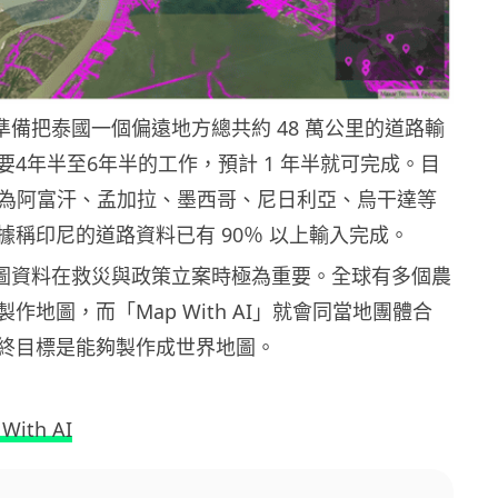
 團隊準備把泰國一個偏遠地方總共約 48 萬公里的道路輸
要4年半至6年半的工作，預計 1 年半就可完成。目
ok 正為阿富汗、孟加拉、墨西哥、尼日利亞、烏干達等
據稱印尼的道路資料已有 90％ 以上輸入完成。
 指地圖資料在救災與政策立案時極為重要。全球有多個農
作地圖，而「Map With AI」就會同當地團體合
終目標是能夠製作成世界地圖。
With AI