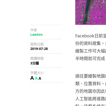
作者
Lawton
Facebook日
份的資料搜集，並
發佈日期
2019-07-28
繪製工作可大幅削
半時間就可完成
閱讀時間
3分鐘
字體大小
過往要繪製地圖
A
A
A
類、位置資料，
方的地圖亦因此很難
人工智能將道路