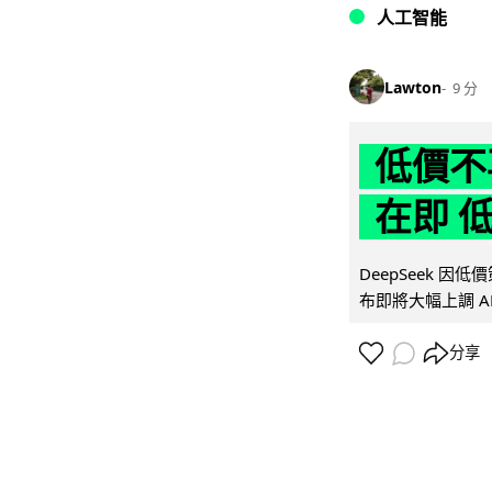
人工智能
Lawton
9 分
低價不再
在即 
DeepSeek 
布即將大幅上調 A
分享