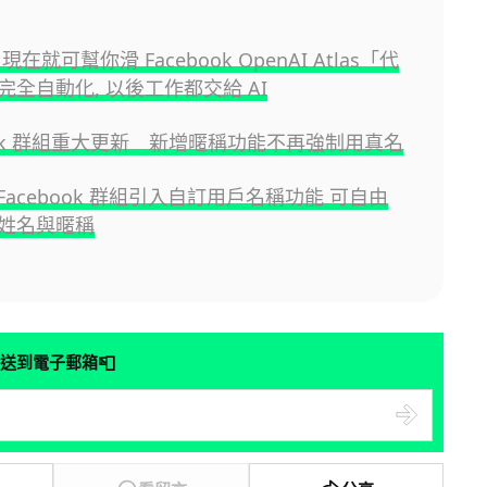
現在就可幫你滑 Facebook OpenAI Atlas「代
完全自動化, 以後工作都交給 AI
book 群組重大更新 新增暱稱功能不再強制用真名
為 Facebook 群組引入自訂用戶名稱功能 可自由
姓名與暱稱
📮
送到電子郵箱