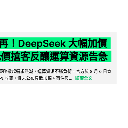
！DeepSeek 大幅加價
低價搶客反釀運算資源告急
因低價策略掀起需求熱潮，運算資源不勝負荷，官方於 8 月 6 日宣
PI 收費，惟未公布具體加幅。事件與...
閱讀全文