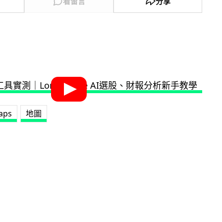
看留言
分享
aps
地圖