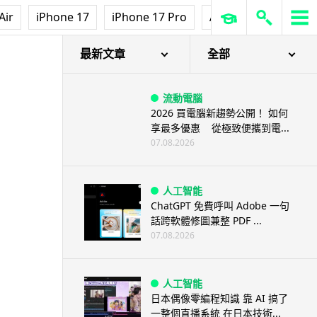
Air
iPhone 17
iPhone 17 Pro
AirPods Pro 3
Ap
最新文章
全部
流動電腦
2026 買電腦新趨勢公開！ 如何
享最多優惠 從極致便攜到電...
07.08.2026
人工智能
ChatGPT 免費呼叫 Adobe 一句
話跨軟體修圖兼整 PDF ...
07.08.2026
人工智能
日本偶像零編程知識 靠 AI 搞了
一整個直播系統 在日本技術...