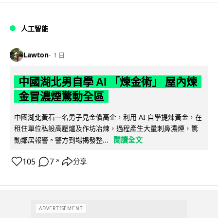
人工智能
Lawton
1 日
中國湖北男自學 AI 「煉金術」 屋內煉
金冒濃煙驚動全區
中國湖北黃石一名男子見金價高企，利用 AI 自學提煉黃金，在
租住單位私設高壓爐及作坊冶煉，過程產生大量刺鼻濃煙，驚
閱讀全文
動鄰居報警。警方到場揭發整...
105
7
分享
↗
ADVERTISEMENT