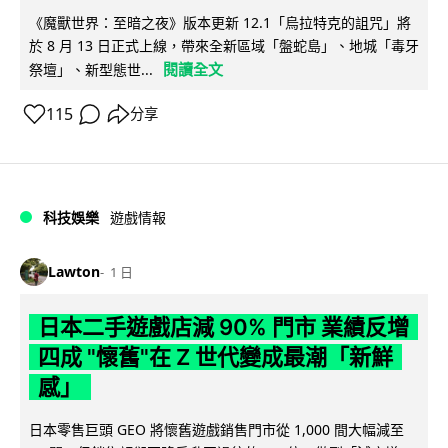
《魔獸世界：至暗之夜》版本更新 12.1「烏拉特克的詛咒」將
於 8 月 13 日正式上線，帶來全新區域「盤蛇島」、地城「毒牙
閱讀全文
祭壇」、新型態世...
115
分享
科技娛樂
遊戲情報
Lawton
1 日
日本二手遊戲店減 90% 門市 業績反增
四成 "懷舊"在 Z 世代變成最潮「新鮮
感」
日本零售巨頭 GEO 將懷舊遊戲銷售門市從 1,000 間大幅減至