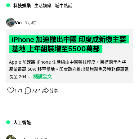
科技娛樂
生活娛樂
城中熱話
Vin
9 小時
iPhone 加速撤出中國 印度成新機主要
基地 上年組裝增至5500萬部
Apple 加速將 iPhone 生產線由中國轉往印度，目標兩年內將
產量最高 50% 移至當地。印度政府推出關稅豁免及稅務優惠延
閱讀全文
長至 204...
171
72
分享
↗
人工智能