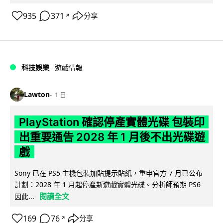
935
371
分享
↗
科技娛樂
遊戲情報
Lawton
1 日
PlayStation 確認停產實體光碟 包裝印
出重要通告 2028 年 1 月後不出光碟遊
戲
Sony 已在 PS5 主機包裝加貼提示貼紙，重申官方 7 月已公布
計劃：2028 年 1 月起停產新遊戲實體光碟。分析師預期 PS6
閱讀全文
因此...
169
76
分享
↗