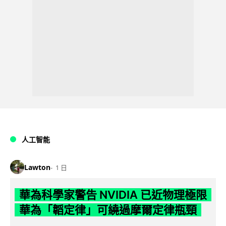
人工智能
Lawton
1 日
華為科學家警告 NVIDIA 已近物理極限
華為「韜定律」可繞過摩爾定律瓶頸