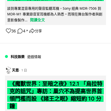
談到專業混音專用的聲音監聽耳機，Sony 經典 MDR-7506 到
MDR-M1 專業錄音室耳機都為人熟悉。而現在舞台製作者與創
閱讀全文
意影像製作...
36
4
分享
↗
科技娛樂
遊戲情報
天恩
1 日
《魔獸世界：至暗之夜》12.1 「烏拉特
克的詛咒」專訪：巢穴不為提高世界首
領門檻而設 《諸王之眠》縮短約 10 分
鐘