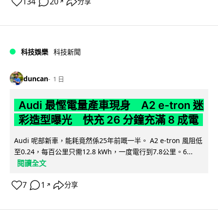
134
20
分享
↗
科技娛樂
科技新聞
duncan
1 日
Audi 最慳電量產車現身 A2 e-tron 迷
彩造型曝光 快充 26 分鐘充滿 8 成電
Audi 呢部新車，能耗竟然係25年前嘅一半。 A2 e-tron 風阻低
至0.24，每百公里只需12.8 kWh，一度電行到7.8公里。6...
閱讀全文
7
1
分享
↗