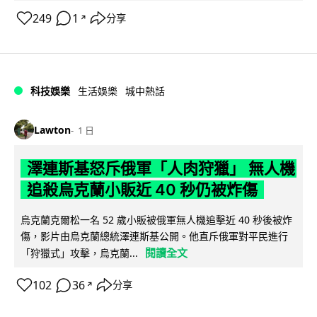
249
1
分享
↗
科技娛樂
生活娛樂
城中熱話
Lawton
1 日
澤連斯基怒斥俄軍「人肉狩獵」 無人機
追殺烏克蘭小販近 40 秒仍被炸傷
烏克蘭克爾松一名 52 歲小販被俄軍無人機追擊近 40 秒後被炸
傷，影片由烏克蘭總統澤連斯基公開。他直斥俄軍對平民進行
閱讀全文
「狩獵式」攻擊，烏克蘭...
102
36
分享
↗