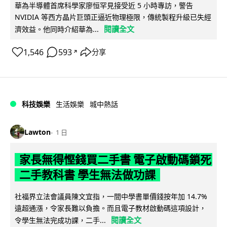
華為半導體首席科學家廖恒罕見接受近 5 小時專訪，警告
NVIDIA 等西方晶片巨頭正逼近物理極限，傳統製程升級已失經
閱讀全文
濟效益。他同時介紹華為...
1,546
593
分享
↗
科技娛樂
生活娛樂
城中熱話
Lawton
1 日
家長無得慳錢買二手書 電子啟動碼鎖死
二手教科書 學生無法做功課
社福界立法會議員陳文宜指，一間中學書單價錢按年加 14.7%
遠超通漲，令家長難以負擔。而且電子教材啟動碼這項設計，
閱讀全文
令學生無法完成功課，二手...