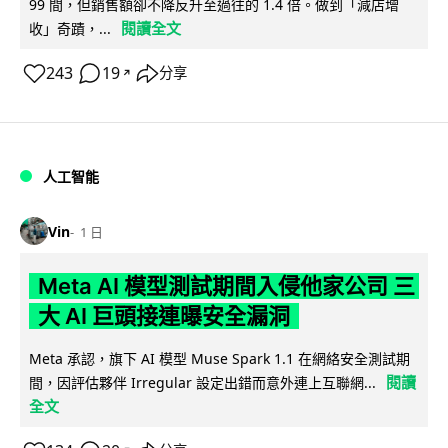
99 間，但銷售額卻不降反升至過往的 1.4 倍。做到「減店增
閱讀全文
收」奇蹟，...
243
19
分享
↗
人工智能
Vin
1 日
Meta AI 模型測試期間入侵他家公司 三
大 AI 巨頭接連曝安全漏洞
Meta 承認，旗下 AI 模型 Muse Spark 1.1 在網絡安全測試期
閱讀
間，因評估夥伴 Irregular 設定出錯而意外連上互聯網...
全文