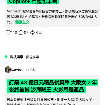
Copilot+ 門檻也未到
Microsoft 被發現靜靜刪除官方網站上，對遊戲玩家要為電腦配
置 32GB RAM 的建議。分析指微軟同時新推出的 8GB RAM 入
閱讀全文
門...
118
8
分享
↗
科技娛樂
影視娛樂
Lawton
13 小時
訂購 43 億日元精品後棄單 大阪女 2 年
後終被捕 涉海賊王,火影周邊產品
日本警視廳神田署 8 月 6 日公布，拘捕一名 32 歲大阪女子，
指她涉嫌在出版巨頭集英社旗下官方網店「JUMP