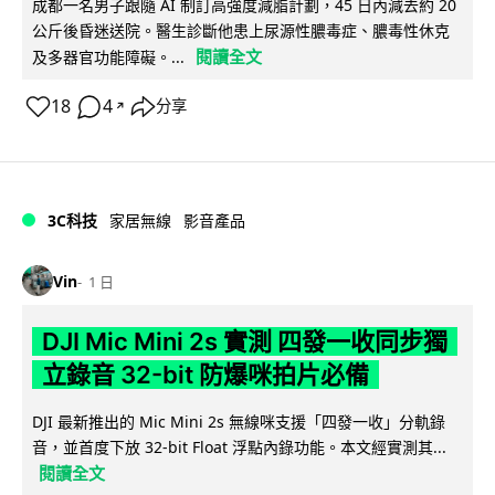
成都一名男子跟隨 AI 制訂高強度減脂計劃，45 日內減去約 20
公斤後昏迷送院。醫生診斷他患上尿源性膿毒症、膿毒性休克
閱讀全文
及多器官功能障礙。...
18
4
分享
↗
3C科技
家居無線
影音產品
Vin
1 日
DJI Mic Mini 2s 實測 四發一收同步獨
立錄音 32-bit 防爆咪拍片必備
DJI 最新推出的 Mic Mini 2s 無線咪支援「四發一收」分軌錄
音，並首度下放 32-bit Float 浮點內錄功能。本文經實測其...
閱讀全文