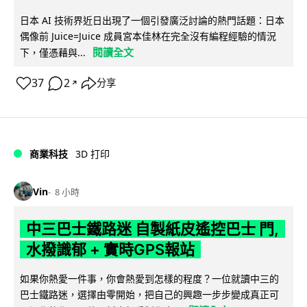
日本 AI 技術界近日出現了一個引發廣泛討論的熱門話題：日本
偶像前 Juice=Juice 成員宮本佳林在完全沒有編程經驗的情況
閱讀全文
下，僅憑藉與...
37
2
分享
↗
商業科技
3D 打印
Vin
8 小時
中三巴士鐵路迷 自製紙皮遙控巴士 門,
水撥識郁 + 實時GPS報站
如果你熱愛一件事，你會熱愛到怎樣的程度？一位就讀中三的
巴士鐵路迷，選擇由零開始，把自己的興趣一步步變成真正可