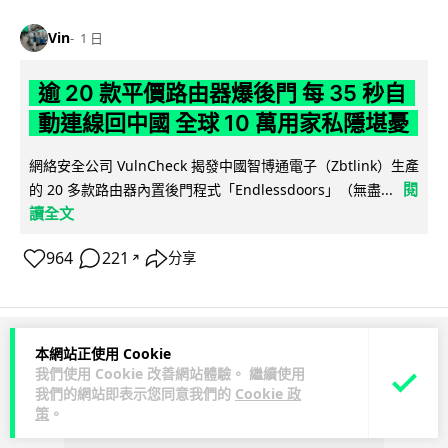
Vin
1 日
逾 20 款平價路由器爆後門 每 35 秒自
動連線回中國 全球 10 萬用家私隱堪憂
網絡安全公司 VulnCheck 揭發中國智博通電子（Zbtlink）生產
閱
的 20 多款路由器內置後門程式「Endlessdoors」（無盡...
讀全文
964
221
分享
↗
本網站正使用 Cookie
ADVERTISEMENT
我們使用 Cookie 改善網站體驗。 繼續使用
我們的網站即表示您同意我們的
Cookie 政
策
。