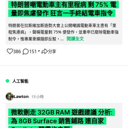
特朗普嘲電動車主有里程病 剩 75% 電
量即焦慮發作 狂言一手終結電車指令
特朗普在拉斯維加斯造勢大會上公開嘲諷電動車車主患有「里
程焦慮病」，聲稱電量剩 75% 便發作，並重申已廢除電動車強
閱讀全文
制令。惟專業車媒隨即反駁，...
386
151
分享
↗
人工智能
Lawton
13 小時
微軟刪走 32GB RAM 遊戲建議 分析:
為 8GB Surface 銷售鋪路 連自家