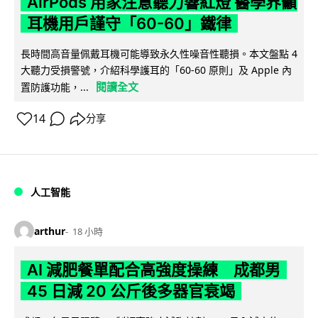
AirPods 用家注意聽力響紅燈 醫學界籲
耳機用戶謹守「60-60」鐵律
長時間高音量佩戴耳機可能導致永久性噪音性聽損。本文盤點 4
大聽力受損警號，介紹科學護耳的「60-60 原則」及 Apple 內
閱讀全文
置防護功能，...
14
分享
人工智能
arthur
18 小時
AI 減肥餐單配合高強度操練 成都男
45 日減 20 公斤後多器官衰竭