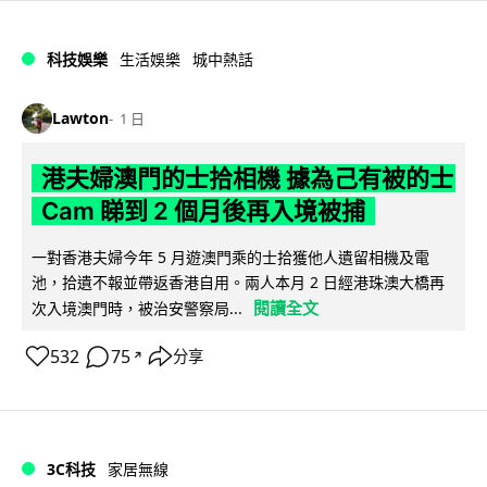
科技娛樂
生活娛樂
城中熱話
Lawton
1 日
港夫婦澳門的士拾相機 據為己有被的士
Cam 睇到 2 個月後再入境被捕
一對香港夫婦今年 5 月遊澳門乘的士拾獲他人遺留相機及電
池，拾遺不報並帶返香港自用。兩人本月 2 日經港珠澳大橋再
閱讀全文
次入境澳門時，被治安警察局...
532
75
分享
↗
3C科技
家居無線