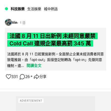
科技娛樂
生活娛樂
城中熱話
Vin
1 日
法國 8 月 11 日出新例 未經同意嚴禁
Cold Call 違規企業最高罰 345 萬
法國將於 8 月 11 日起實施新例，全面禁止企業未經消費者同意
致電推銷，由「opt-out」拒接登記制轉為「opt-in」先徵同意
閱讀全文
機制。違...
331
26
分享
↗
ADVERTISEMENT