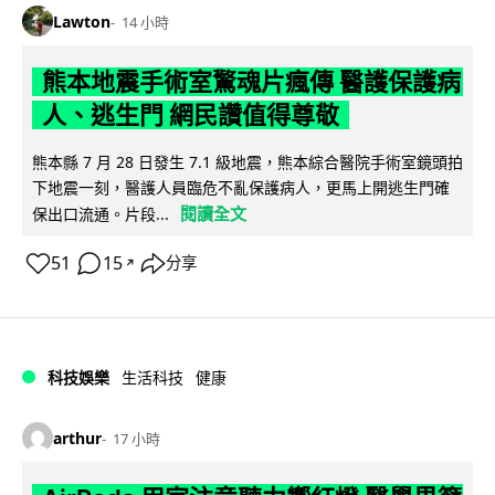
Lawton
14 小時
熊本地震手術室驚魂片瘋傳 醫護保護病
人、逃生門 網民讚值得尊敬
熊本縣 7 月 28 日發生 7.1 級地震，熊本綜合醫院手術室鏡頭拍
下地震一刻，醫護人員臨危不亂保護病人，更馬上開逃生門確
閱讀全文
保出口流通。片段...
51
15
分享
↗
科技娛樂
生活科技
健康
arthur
17 小時