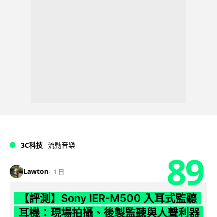
3C科技
流動音樂
89
Lawton
1 日
【評測】Sony IER-M500 入耳式監聽
耳機：現場拍攝、後製監聽與人聲利器