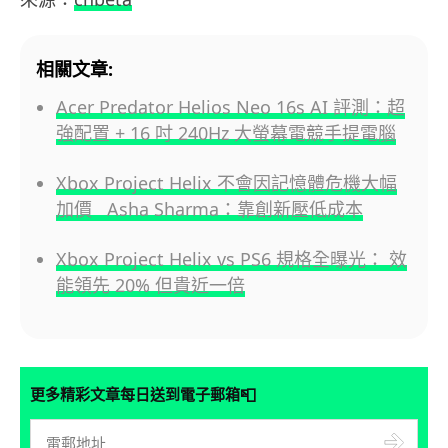
相關文章:
Acer Predator Helios Neo 16s AI 評測：超
強配置 + 16 吋 240Hz 大螢幕電競手提電腦
Xbox Project Helix 不會因記憶體危機大幅
加價 Asha Sharma：靠創新壓低成本
Xbox Project Helix vs PS6 規格全曝光： 效
能領先 20% 但貴近一倍
📮
更多精彩文章每日送到電子郵箱