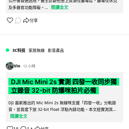
公斤後昏迷送院。醫生診斷他患上尿源性膿毒症、膿毒性休克
閱讀全文
及多器官功能障礙。...
分享
3C科技
家居無線
影音產品
Vin
12 小時
DJI Mic Mini 2s 實測 四發一收同步獨
立錄音 32-bit 防爆咪拍片必備
DJI 最新推出的 Mic Mini 2s 無線咪支援「四發一收」分軌錄
音，並首度下放 32-bit Float 浮點內錄功能。本文經實測其...
閱讀全文
分享
↗