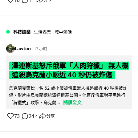
18
1
科技娛樂
生活娛樂
城中熱話
Lawton
13 小時
澤連斯基怒斥俄軍「人肉狩獵」 無人機
追殺烏克蘭小販近 40 秒仍被炸傷
烏克蘭克爾松一名 52 歲小販被俄軍無人機追擊近 40 秒後被炸
傷，影片由烏克蘭總統澤連斯基公開。他直斥俄軍對平民進行
閱讀全文
「狩獵式」攻擊，烏克蘭...
73
24
分享
↗