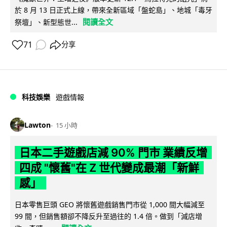
於 8 月 13 日正式上線，帶來全新區域「盤蛇島」、地城「毒牙
閱讀全文
祭壇」、新型態世...
71
分享
科技娛樂
遊戲情報
Lawton
15 小時
日本二手遊戲店減 90% 門市 業績反增
四成 "懷舊"在 Z 世代變成最潮「新鮮
感」
日本零售巨頭 GEO 將懷舊遊戲銷售門市從 1,000 間大幅減至
99 間，但銷售額卻不降反升至過往的 1.4 倍。做到「減店增