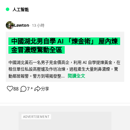
人工智能
Lawton
13 小時
中國湖北男自學 AI 「煉金術」 屋內煉
金冒濃煙驚動全區
中國湖北黃石一名男子見金價高企，利用 AI 自學提煉黃金，在
租住單位私設高壓爐及作坊冶煉，過程產生大量刺鼻濃煙，驚
閱讀全文
動鄰居報警。警方到場揭發整...
88
7
分享
↗
ADVERTISEMENT