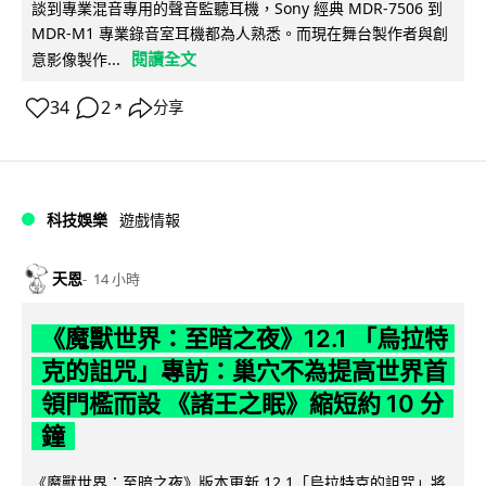
談到專業混音專用的聲音監聽耳機，Sony 經典 MDR-7506 到
MDR-M1 專業錄音室耳機都為人熟悉。而現在舞台製作者與創
閱讀全文
意影像製作...
34
2
分享
↗
科技娛樂
遊戲情報
天恩
14 小時
《魔獸世界：至暗之夜》12.1 「烏拉特
克的詛咒」專訪：巢穴不為提高世界首
領門檻而設 《諸王之眠》縮短約 10 分
鐘
《魔獸世界：至暗之夜》版本更新 12.1「烏拉特克的詛咒」將