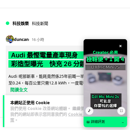
科技娛樂
科技新聞
duncan
16 小時
×
Audi 最慳電量產車現身 A2 e-tron 迷
彩造型曝光 快充 26 分鐘充滿 8 成電
Audi 呢部新車，能耗竟然係25年前嘅一半。 A2 e-tron 風阻低
至0.24，每百公里只需12.8 kWh，一度電行到7.8公里。6...
閱讀全文
6
1
本網站正使用 Cookie
分享
↗
我們使用 Cookie 改善網站體驗。 繼續使用
🎵
⛶
我們的網站即表示您同意我們的
Cookie 政
策
。
📖 詳細評測
→